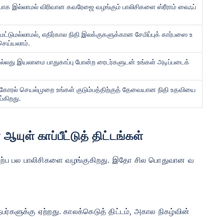
/மாதம்
*
₹ 630/மாதம்
*
₹ 1,376/
மையாக இல்லாமல் விரிவான கவரேஜை வழங்கும் பாலிசிகளை ஸ்ரீராம் லைஃப்
உங்கள் குடும்பத்தின் பாதுகாப்பு ஒரே ஒரு படி தூரத்தில் உள்ளது
மட்டுமல்லாமல், எதிர்கால நிதி இலக்குகளுக்கான சேமிப்புக் கார்பஸை உ
செய்யலாம்.
ல்லது இயலாமை பாதுகாப்பு போன்ற ரைடர்களுடன் உங்கள் அடிப்படைக்
View Plans
மைகோரல் செயல்முறை உங்கள் குடும்பத்திற்குத் தேவையான நிதி உதவியை
ப் இன்சூரன்ஸுக்கான தொடக்க விலை — புகைபிடிக்காத, முன்பே இருக்கும் நோய்கள் இல்லாத நபருக்கு, 36 வயது வரை 
ிலை — புகைபிடிக்காத, முன்பே இருக்கும் நோய்கள் இல்லாத நபருக்கு, 46 வயது வரை கவரேஜ். *₹1,376/மாதம் என்பத
்கிறது.
டிக்காத, முன்பே இருக்கும் நோய்கள் இல்லாத நபருக்கு, 56 வயது வரை கவரேஜ்.
ஆயுள் காப்பீட்டுத் திட்டங்கள்
ு ஏற்ப பல பாலிசிகளை வழங்குகிறது. இதோ சில பொதுவான வ
பர்களுக்கு ஏற்றது. காலக்கெடுத் திட்டம், அகால நிகழ்வின்