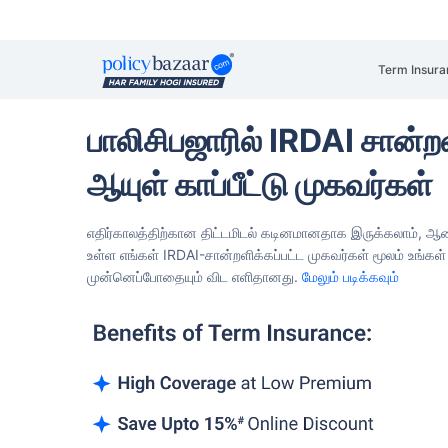
Term Insura
பாலிசிபஜாரில் IRDAI சான்றளி
ஆயுள் காப்பீட்டு முகவர்கள்
எதிர்காலத்திற்கான திட்டமிடல் கடினமானதாக இருக்கலாம், ஆனால்
உள்ள எங்கள் IRDAI-சான்றளிக்கப்பட்ட முகவர்கள்
மூலம் உங்கள
முன்னெப்போதையும் விட எளிதானது.
மேலும் படிக்கவும்