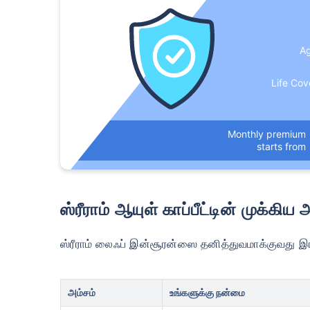
A
Life Cov
Monthly premium
starts from
வயது டேர்ம
ஸ்ரீராம் ஆயுள் காப்பீட்டின் முக்கிய
24
ஸ்ரீராம் லைஃப் இன்சூரன்ஸை தனித்துவமாக்குவது இ
அம்சம்
உங்களுக்கு நன்மை