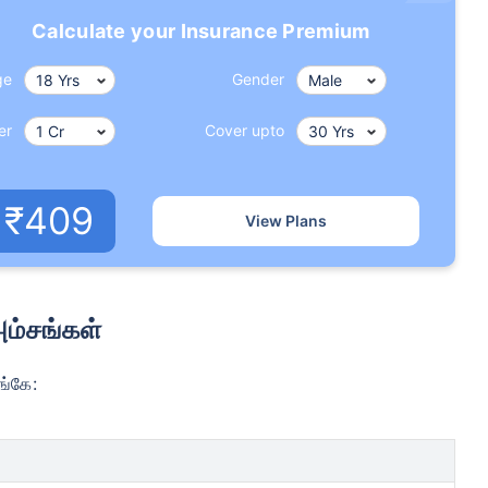
Calculate your Insurance Premium
ge
Gender
er
Cover upto
₹409
View Plans
் இன்சூரன்ஸ் பிரீமியங்களை எவ்வாற
 அம்சங்கள்
 வயது
34 வயது
44 வ
ங்கே: