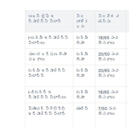
బంధన్ లైఫ్ ఇ
ప్ర
ప్రవేశ వ
న్సూరెన్స్ ప్లాన్
ణాళిక
యస్సు
రకం
I-టర్మ్ ఇన్సూరెన్స్
టర్మ్
18/65 సంవ
ప్లాన్‌లు
బీమా
త్సరాలు
సులభ రక్షణ బీమా
టర్మ్
20/50 సంవ
పథకాలు
బీమా
త్సరాలు
టర్మ్ ఇన్సూరెన్స్
టర్మ్
20/65 సంవ
ప్లాన్స్
బీమా
త్సరాలు
i-రిటర్న్ ఇ
టర్మ్
18/65 సంవ
న్సూరెన్స్ ప్లాన్‌లు
బీమా
త్సరాలు
ఫ్యూచర్ ప్రొటెక్ట్
యులిప్
7/50 సంవ
ఇన్సూరెన్స్ ప్లాన్
త్సరాలు