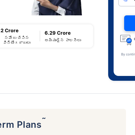
.2 Crore
6.29 Crore
నమోదు చేసిన
అమ్ముడైన పాలసీలు
వినియోగదారులు
By conti
˜
erm Plans