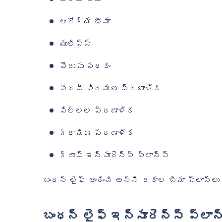
ఆరోగ్య భీమా
యులిప్స్
పొదుపు పథకం
పదవీ విరమణ ప్రణాళిక
పిల్లల ప్రణాళిక
గ్రామీణ ప్రణాళిక
గ్రూప్ ఇన్సూరెన్స్ ప్లాన్స్
బంధన్ లైఫ్ అందించే అన్ని రకాల బీమా ప్లాన్‌
బంధన్ లైఫ్ ఇన్సూరెన్స్ ప్లా