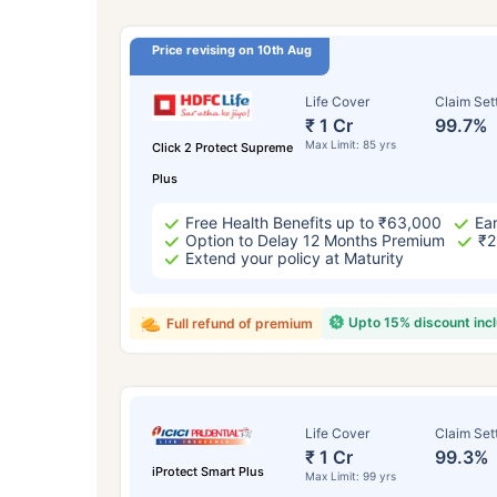
Price revising on 10th Aug
Life Cover
Claim Set
₹ 1 Cr
99.7%
Max Limit: 85 yrs
Click 2 Protect Supreme
Plus
Free Health Benefits up to ₹63,000
Ear
Option to Delay 12 Months Premium
₹2
Extend your policy at Maturity
Upto 15% discount inc
Full refund of premium
Life Cover
Claim Set
₹ 1 Cr
99.3%
iProtect Smart Plus
Max Limit: 99 yrs