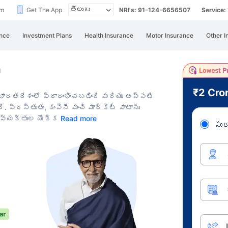
im
Get The App
NRI's: 91-124-6656507
Service
nce
Investment Plans
Health Insurance
Motor Insurance
Other I
్
₹2 Cro
ో భారతదేశంలో ప్రారంభించబడింది మరియు అప్పటి
ది.
ప్రస్తుతం, కంపెనీ మంచి మార్కెట్ వాటాను
 వ్యక్తుల యొక్క
Read more
పుర