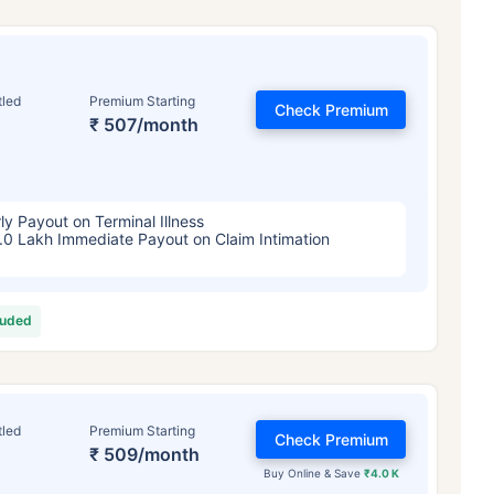
tled
Premium Starting
Check Premium
₹ 507/month
ly Payout on Terminal Illness
.0 Lakh Immediate Payout on Claim Intimation
luded
tled
Premium Starting
Check Premium
₹ 509/month
Buy Online & Save
₹4.0 K