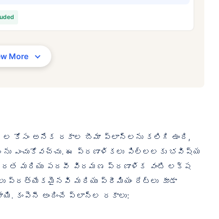
4/నెల
*
₹ 630/నెల
*
₹ 1,37
luded
మీ కుటుంబం యొక్క భద్రత కేవలం ఒక అడుగు దూరంలో ఉంది
ew More
సరైన ప్లాన్‌ను ఎంచుకోండి
రెన్స్‌కు ప్రారంభ ధర — పొగాకు తాగని, ముందే ఉన్న వ్యాధులు లేని వ్యక్తికి, 36 సంవత్సరాల వయసు వ
ొగాకు తాగని, ముందే ఉన్న వ్యాధులు లేని వ్యక్తికి, 46 సంవత్సరాల వయసు వరకు కవరేజ్. . *₹1,376/నెల 
 ఉన్న వ్యాధులు లేని వ్యక్తికి, 56 సంవత్సరాల వయసు వరకు కవరేజ్.
ల కోసం అనేక రకాల బీమా ప్లాన్‌లను కలిగి ఉంది,
‌ను ఎంచుకోవచ్చు. ఈ ప్రణాళికలు పిల్లలకు భవిష్య
భద్రత మరియు పదవీ విరమణ ప్రణాళిక వంటి లక్ష
లు ప్రత్యేకమైనవి మరియు ప్రీమియం రేట్లు కూడా
ి. కంపెనీ అందించే ప్లాన్‌ల రకాలు: