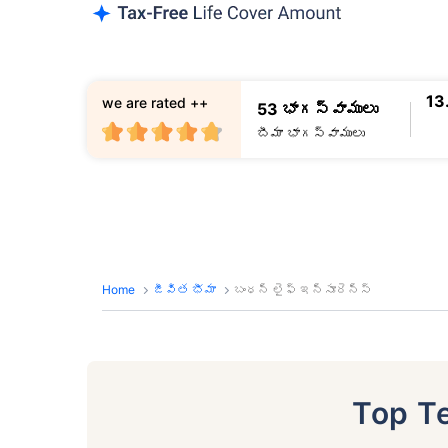
13
we are rated ++
53 భాగస్వాములు
బీమా భాగస్వాములు
Home
జీవిత భీమా
బంధన్ లైఫ్ ఇన్సూరెన్స్
Top T