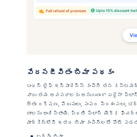
₹ 43
Upto 15% discount inc
Full refund of premium
Vi
*₹434/నెల 1 కోటి టర్మ్ లైఫ్ ఇన్సూ
లైఫ్ ఇన్సూరెన్స్‌కు ప్రారంభ ధర — ప
ప్రారంభ ధర — పొగాకు తాగని, ముందే
వేదనజీవితం బీమా పథకం
బంధన్ లైఫ్ ఇన్సూరెన్స్ కంపెనీ తన కస్టమర్
వారు తమ అవసరాలకు అనుగుణంగా ఏదైనా ప్లాన్
త్తు రక్షణ, పొదుపులు, సంపద ప్రశంసలు, 
ణాలను అందిస్తాయి. ప్రతి ప్లాన్ యొక్క ఫీచర్
మార్కెట్‌లోని ఇతర బీమా కంపెనీలతో పోటీ పడతాయ
టర్మ్ బీమా