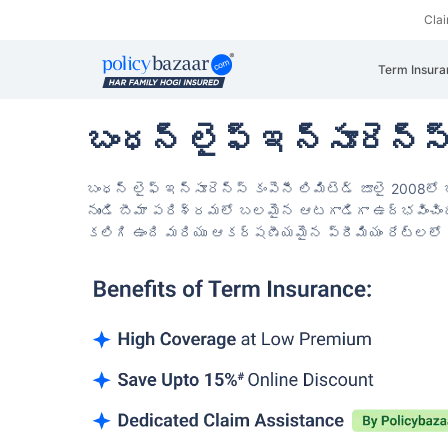
Cla
Term Insura
బంధన్ లైఫ్ ఇన్సూరెన్స
బంధన్ లైఫ్ ఇన్సూరెన్స్ కంపెనీ లిమిటెడ్ జూలై 2008ల
నుండి బీమా పరిశ్రమలో బలమైన ఆటగాడిగా ఉద్భవించిం
కలిగి ఉంది మరియు ఆకర్షణీయమైన ప్రీమియం రేట్లలో