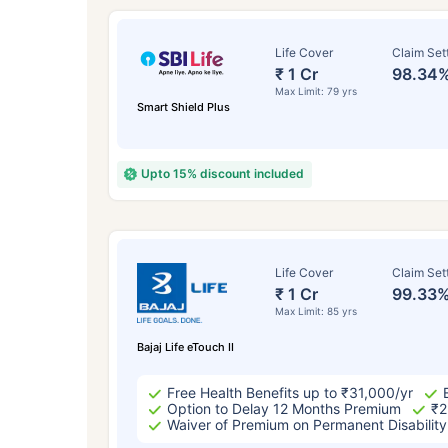
Life Cover
Claim Set
₹ 1 Cr
98.34
Max Limit: 79 yrs
Smart Shield Plus
Upto 15% discount included
వయసు 
Life Cover
Claim Set
₹ 1 Cr
99.33
Max Limit: 85 yrs
సంవత
Bajaj Life eTouch II
Free Health Benefits up to ₹31,000/yr
Option to Delay 12 Months Premium
₹2
Waiver of Premium on Permanent Disability