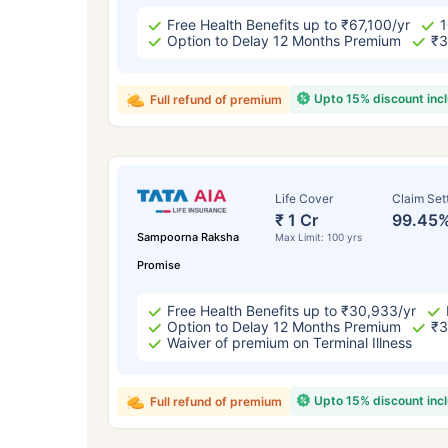
Free Health Benefits up to ₹67,100/yr
1
Option to Delay 12 Months Premium
₹3
Upto 15% discount inc
Full refund of premium
Life Cover
Claim Set
₹ 1 Cr
99.45
Sampoorna Raksha
Max Limit: 100 yrs
Promise
Free Health Benefits up to ₹30,933/yr
Option to Delay 12 Months Premium
₹3
Waiver of premium on Terminal Illness
Upto 15% discount inc
Full refund of premium