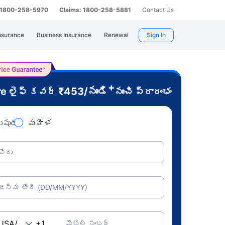
: 1800-258-5970
Claims: 1800-258-5881
Contact Us
nsurance
Business Insurance
Renewal
Sign In
+
re
₹
453
/నుండి
లైఫ్ కవర్
నుంచి ప్రారంభం
ుషుడు
మహిళ
పేరు
జన్మ తేదీ (DD/MM/YYYY)
మొబైల్ నంబర్