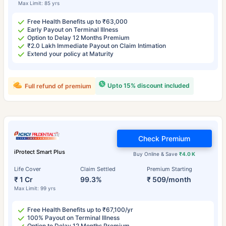
Max Limit: 85 yrs
Free Health Benefits up to ₹63,000
Early Payout on Terminal Illness
Option to Delay 12 Months Premium
₹2.0 Lakh Immediate Payout on Claim Intimation
Extend your policy at Maturity
Upto 15% discount included
Full refund of premium
Check Premium
iProtect Smart Plus
Buy Online & Save
₹4.0 K
Life Cover
Claim Settled
Premium Starting
₹ 1 Cr
99.3%
₹ 509/month
Max Limit: 99 yrs
Free Health Benefits up to ₹67,100/yr
100% Payout on Terminal Illness
Option to Delay 12 Months Premium