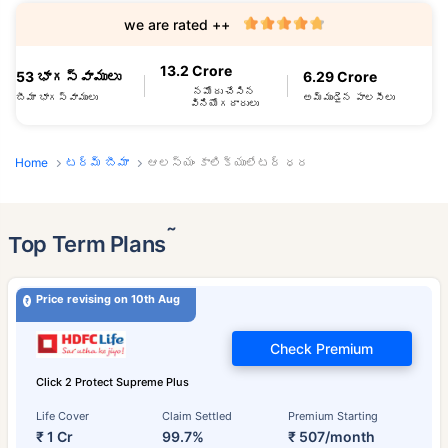
we are rated ++
13.2 Crore
53 భాగస్వాములు
6.29 Crore
నమోదు చేసిన
బీమా భాగస్వాములు
అమ్ముడైన పాలసీలు
వినియోగదారులు
Home
టర్మ్ బీమా
ఆలస్యం కాలిక్యులేటర్ ధర
˜
Top Term Plans
Price revising on 10th Aug
Check Premium
Click 2 Protect Supreme Plus
Life Cover
Claim Settled
Premium Starting
₹ 1 Cr
99.7%
₹ 507/month