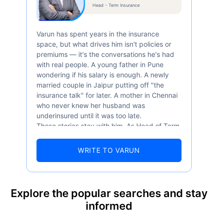
Head - Term Insurance
Varun has spent years in the insurance
space, but what drives him isn't policies or
premiums — it's the conversations he's had
with real people. A young father in Pune
wondering if his salary is enough. A newly
married couple in Jaipur putting off "the
insurance talk" for later. A mother in Chennai
who never knew her husband was
underinsured until it was too late.
These stories stay with him. As Head of Term
Insurance at Policybazaar, Varun knows the
numbers well — 52.4% of Indians are aware
WRITE TO VARUN
of term insurance, yet only 9.6% own it. And
87% of families don't realise they're leaving
their loved ones with far less protection than
they actually need. But behind every
Explore the popular searches and stay
statistic, he sees a family that just needed
informed
someone to sit with them, explain it simply,
and help them take that one step. That's