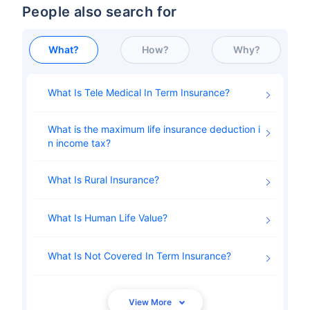
People also search for
వయసు టర్మ్ ఇన్సూరెన్స్ ప్రీమియంలను
What?
How?
Why?
ఎలా ప్రభావితం చేస్తుంది
What Is Tele Medical In Term Insurance
సంవత్సరాలు
34 సంవత్సరాలు
What is the maximum life insurance deduction i
n income tax
What Is Rural Insurance
₹ 434/నెల
*
₹ 630/నెల
*
44 సంవత్సరాలు
What Is Human Life Value
What Is Not Covered In Term Insurance
₹ 1,376/నెల
*