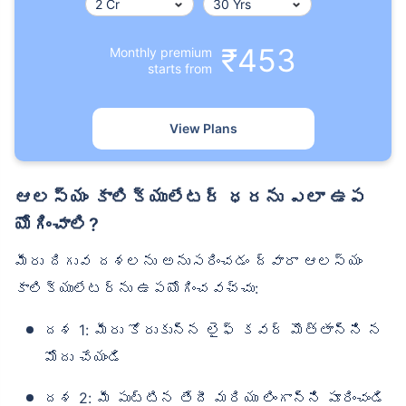
₹453
Monthly premium
starts from
View Plans
ఆలస్యం కాలిక్యులేటర్ ధరను ఎలా ఉప
యోగించాలి?
మీరు దిగువ దశలను అనుసరించడం ద్వారా ఆలస్యం
కాలిక్యులేటర్‌ను ఉపయోగించవచ్చు:
దశ 1: మీరు కోరుకున్న లైఫ్ కవర్ మొత్తాన్ని న
మోదు చేయండి
దశ 2: మీ పుట్టిన తేదీ మరియు లింగాన్ని పూరించండి