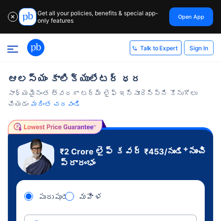
Get all your policies, benefits & special app-
Open App
✕
only features
Sign In
Talk to Expert
ఆలస్యం కాలిక్యులేటర్ ధర
సాధ్యమైనంత త్వరగా టర్మ్ లైఫ్ ఇన్సూరెన్స్‌ని కొనుగోలు
చేయడం
మరింత చదవండి
+
లైఫ్ కవర్
నుంచి
₹2 Crore
₹
453
/నుండి
ప్రారంభం
పురుషుడు
మహిళ