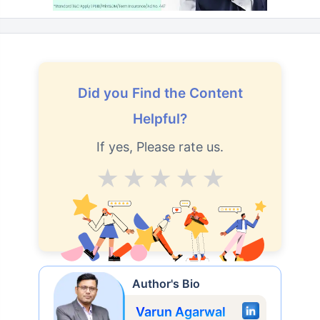
Did you Find the Content
Helpful?
If yes, Please rate us.
Average
Good
V.Good
Excellent
Superb
Author's Bio
Varun Agarwal