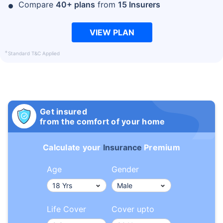
Compare
40+ plans
from
15 Insurers
VIEW PLAN
+
Standard T&C Applied
Get insured
from the comfort of your home
Calculate your
Insurance
Premium
Age
Gender
Life Cover
Cover upto