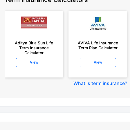
Policybazaar does not endorse, rate or recommend any particular insurer
or insurance product offered by any insurer. For complete list of insurers in
India refer to the IRDAI website www.irdai.gov.in
+On the basis of your profile
+Rs. 410/month is starting price for a 1 crore term life insurance for an 18
year-old male, non-smoker, with no pre-existing diseases, cover upto 30
Aditya Birla Sun Life
AVIVA Life Insurance
years of age, rounded off to nearest 10
Term Insurance
Term Plan Calculator
Calculator
+Rs. 410/month (Rs.14/day) is starting price for a 1 crore term life
insurance for an 18 year-old male, non-smoker, with no pre-existing
View
View
diseases, cover upto 30 years of age rounded off to nearest 10
+Rs. 245 is starting price for a 50 lakhs term life insurance for an 18 year-
old male, non-smoker, with no pre-existing diseases, cover upto 30 years
What is term insurance
?
of age.
+Rs. 8/day is starting price for a 50 lakhs term life insurance for an 18
year-old male, non-smoker, with no pre-existing diseases, cover upto 30
years of age, rounded off to nearest 10
+Rs. 15/day is starting price for a 75 lakhs term life insurance for an 18
year-old male, non-smoker, with no pre-existing diseases, cover upto 30
years of age, rounded off to nearest 10