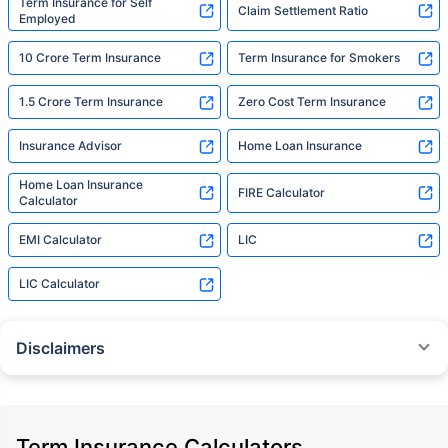
Term Insurance for Self
Claim Settlement Ratio
Employed
10 Crore Term Insurance
Term Insurance for Smokers
1.5 Crore Term Insurance
Zero Cost Term Insurance
Insurance Advisor
Home Loan Insurance
Home Loan Insurance
FIRE Calculator
Calculator
EMI Calculator
LIC
LIC Calculator
Disclaimers
˜
The insurers/plans mentioned are arranged in order of highest to lowest
Sum Assured(SA) offered by Policybazaar’s insurer partners offering term
insurance plans on our platform, as per ‘first year premium of life insurers
as at 31.03.2025 report’ published by IRDAI.
Term Insurance Calculators