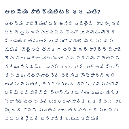
ఆలస్యం కాలిక్యులేటర్ ధర ఎంత?
ఆలస్య కాలిక్యులేటర్ అనేది ఆన్‌లైన్ సాధనం, ఇది
టర్మ్ లైఫ్ ఇన్సూరెన్స్‌ని కొనుగోలు చేయడం యొక్క
ప్రాముఖ్యతను అర్థం చేసుకోవడంలో మీకు సహాయప
డుతుంది. వీలైనంత త్వరగా. టర్మ్ ఇన్సూరెన్స్ ప్లాన్
కోసం మీరు ఈరోజు చెల్లించాల్సిన ప్రీమియం మొత్తాన్ని
మరియు నిర్దిష్ట సంవత్సరాల తర్వాత అదే ప్లాన్
కోసం మీరు చెల్లించాల్సిన ప్రీమియం మొత్తాన్ని ఇది
అంచనా వేస్తుంది. కాలిక్యులేటర్ చిన్న వయస్సులోనే
టర్మ్ ఇన్సూరెన్స్ ప్లాన్‌ను కొనుగోలు చేయడం యొక్క
ప్రాముఖ్యతను పునరుద్ధరించడానికి ఒక గొప్ప సాధ
నం, ఇది కొన్ని సంవత్సరాల తర్వాత అదే ప్లాన్‌కు
ఎంత ఖరీదైనది అనేదానికి రుజువు ఇస్తుంది.