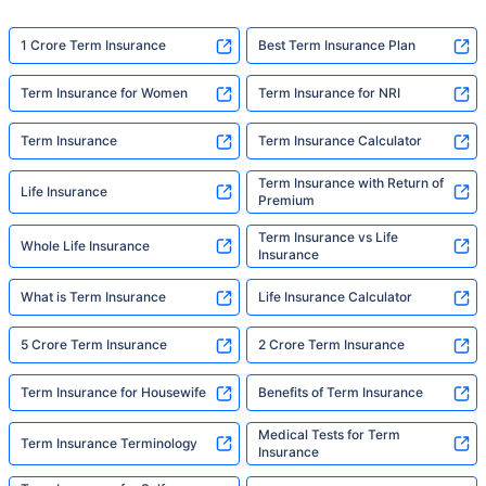
exactly what Policybazaar's term insurance is
built to do. In his words, "Most people aren't
1 Crore Term Insurance
Best Term Insurance Plan
avoiding protection — they're just waiting for
someone to make it easy. That's what we're
Term Insurance for Women
Term Insurance for NRI
here for."
Term Insurance
Term Insurance Calculator
Term Insurance with Return of
Life Insurance
Premium
Term Insurance vs Life
Whole Life Insurance
Insurance
What is Term Insurance
Life Insurance Calculator
5 Crore Term Insurance
2 Crore Term Insurance
Term Insurance for Housewife
Benefits of Term Insurance
Medical Tests for Term
Term Insurance Terminology
Insurance