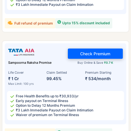
₹3 Lakh Immediate Payout on Claim Intimation
Upto 15% discount included
Full refund of premium
Check Premium
Sampoorna Raksha Promise
Buy Online & Save
₹0.7 K
Life Cover
Claim Settled
Premium Starting
₹ 1 Cr
99.45%
₹ 534/month
Max Limit: 100 yrs
Free Health Benefits up to ₹30,933/yr
Early payout on Terminal Illness
Option to Delay 12 Months Premium
₹3 Lakh Immediate Payout on Claim Intimation
Waiver of premium on Terminal Illness