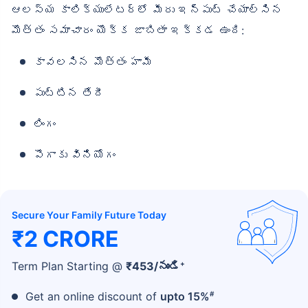
ఆలస్య కాలిక్యులేటర్‌లో మీరు ఇన్‌పుట్ చేయాల్సిన
మొత్తం సమాచారం యొక్క జాబితా ఇక్కడ ఉంది:
కావలసిన మొత్తం హామీ
పుట్టిన తేదీ
లింగం
పొగాకు వినియోగం
Secure Your Family Future Today
₹2 CRORE
+
Term Plan Starting @
₹
453
/నుండి
#
Get an online discount of
upto 15%