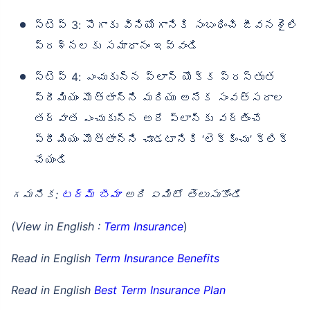
స్టెప్ 3: పొగాకు వినియోగానికి సంబంధించి జీవనశైలి
ప్రశ్నలకు సమాధానం ఇవ్వండి
స్టెప్ 4: ఎంచుకున్న ప్లాన్ యొక్క ప్రస్తుత
ప్రీమియం మొత్తాన్ని మరియు అనేక సంవత్సరాల
తర్వాత ఎంచుకున్న అదే ప్లాన్‌కు వర్తించే
ప్రీమియం మొత్తాన్ని చూడటానికి ‘లెక్కించు’ క్లిక్
చేయండి
గమనిక:
టర్మ్ బీమా
అది ఏమిటో తెలుసుకోండి
(View in English :
Term Insurance
)
Read in English
Term Insurance Benefits
Read in English
Best Term Insurance Plan