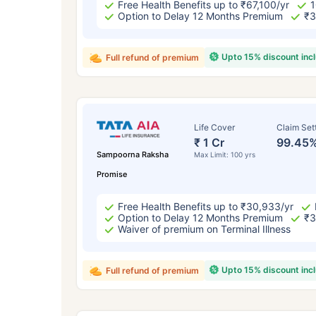
Free Health Benefits up to ₹67,100/yr
1
Option to Delay 12 Months Premium
₹3
Upto 15% discount inc
Full refund of premium
Life Cover
Claim Set
₹ 1 Cr
99.45
Sampoorna Raksha
Max Limit: 100 yrs
Promise
Free Health Benefits up to ₹30,933/yr
Option to Delay 12 Months Premium
₹3
Waiver of premium on Terminal Illness
Upto 15% discount inc
Full refund of premium