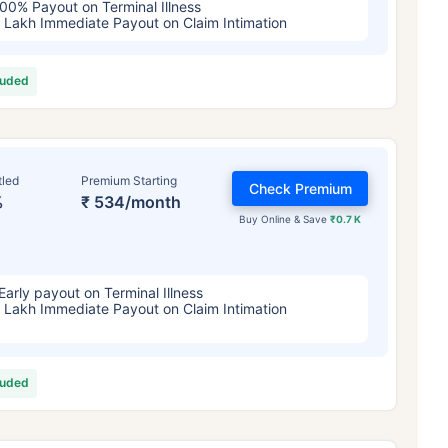
00% Payout on Terminal Illness
 Lakh Immediate Payout on Claim Intimation
luded
tled
Premium Starting
Check Premium
%
₹ 534/month
Buy Online & Save
₹0.7 K
Early payout on Terminal Illness
 Lakh Immediate Payout on Claim Intimation
luded