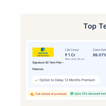
Top T
Life Cover
Claim Set
₹ 1 Cr
99.07
বয
Max Limit: 80 yrs
Signature 3D Term Plan –
Platinum
২
Option to Delay 12 Months Premium
Upto 15% discount inc
Full refund of premium