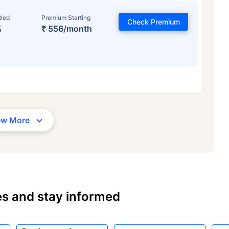
tled
Premium Starting
Check Premium
%
₹ 556/month
ew More
es and stay informed