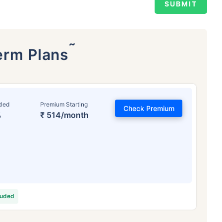
˜
erm Plans
tled
Premium Starting
Check Premium
%
₹ 514/month
়স কীভাবে টার্ম ইন্স্যুরেন্স
প্রিমিয়ামকে প্রভাবিত 
৪ বছর
৩৪ বছর
৪৪ ব
luded