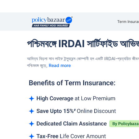
Term Insura
পশ্চিমবঙ্গে IRDAI সার্টিফাইড আভিভা 
আদিত্য বিড়লা সান লাইফ ইন্স্যুরেন্স কোম্পানী হল একটি IRDAI-প্রত্যয়িত জীব
পশ্চিমবঙ্গ জুড়ে,
Read more