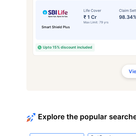
Life Cover
Claim Set
₹ 1 Cr
98.34
Max Limit: 79 yrs
Smart Shield Plus
Upto 15% discount included
Vi
Explore the popular search