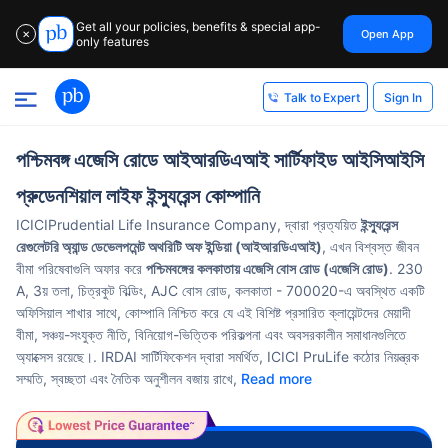
Get all your policies, benefits & special app-
Open App
✕
only features
Sign In
Talk to Expert
পশ্চিমবঙ্গ এজেসি রোডে আইআরডিএআই সার্টিফাইড আইসিআইসি
প্রুডেনশিয়াল লাইফ ইন্স্যুরেন্স কোম্পানি
ICICIPrudential Life Insurance Company, দ্বারা প্রত্যয়িত
ইন্স্যুরেন্স
রেগুলেটরি অ্যান্ড ডেভেলপমেন্ট অথরিটি অফ ইন্ডিয়া (আইআরডিএআই)
, এখন বিশ্বস্ত জীবন
বীমা পরিষেবাগুলি অফার করে
পশ্চিমবঙ্গের কলকাতায় এজেসি বোস রোড (এজেসি রোড)
. 230
A, 3য় তলা, চিত্রকুট বিল্ডিং, AJC বোস রোড, কলকাতা - 700020-এ অবস্থিত একটি
অফিসিয়াল শাখার সাথে, কোম্পানি নিশ্চিত করে যে এই বিশিষ্ট প্রসারিত ক্লায়েন্টদের মেয়াদী
বীমা, সঞ্চয়-সংযুক্ত নীতি, বিনিয়োগ-ভিত্তিক পরিকল্পনা এবং অবসরকালীন সমাধানগুলিতে
অ্যাক্সেস রয়েছে।. IRDAI সার্টিফিকেশন দ্বারা সমর্থিত, ICICI PruLife কঠোর নিয়ন্ত্রক
সম্মতি, স্বচ্ছতা এবং নৈতিক অনুশীলন বজায় রাখে,
Read more