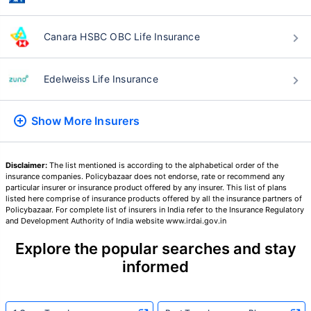
২৪ বছর
৩৪ বছর
Canara HSBC OBC Life Insurance
Edelweiss Life Insurance
₹ ৪৩৪/মাস
*
₹ ৬৩০/মাস
*
Show More
Insurers
৪৪ বছর
Disclaimer:
The list mentioned is according to the alphabetical order of the
insurance companies. Policybazaar does not endorse, rate or recommend any
particular insurer or insurance product offered by any insurer. This list of plans
listed here comprise of insurance products offered by all the insurance partners of
Policybazaar. For complete list of insurers in India refer to the Insurance Regulatory
₹ ১,৩৭৬/মাস
*
and Development Authority of India website www.irdai.gov.in
Explore the popular searches and stay
আপনার পরিবারের সুরক্ষা মাত্র একটি পদক্ষেপ দূরে
informed
সঠিক প্ল্যান বেছে নিন