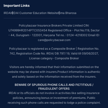
Important Links
IRDAI
IRDAI Customer Education Website
Bima Bharosa
Policybazaar Insurance Brokers Private Limited CIN:
U74999HR2014PTC053454 Registered Office - Plot No.119, Sector
- 44, Gurugram - 122001, Haryana Tel no. : 0124-4218302 Email ID:
care@policybazaar.com
Policybazaar is registered as a Composite Broker | Registration No.
742, Registration Code No. IRDA/ DB 797/ 19, Valid till 09/06/2027,
License category- Composite Broker
Visitors are hereby informed that their information submitted on the
website may be shared with insurers.Product information is authentic
and solely based on the information received from the insurers.
BEWARE OF SPURIOUS PHONE CALLS AND FICTITIOUS /
FRAUDULENT OFFERS
IRDAI or its officials do not involve in activities like selling insurance
policies, announcing bonus or investment of premiums. Public
receiving such phone calls are requested to lodge a police complaint.