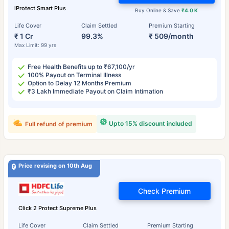
iProtect Smart Plus
Buy Online & Save
₹4.0 K
Life Cover
Claim Settled
Premium Starting
₹ 1 Cr
99.3%
₹ 509/month
Max Limit: 99 yrs
Free Health Benefits up to ₹67,100/yr
100% Payout on Terminal Illness
Option to Delay 12 Months Premium
₹3 Lakh Immediate Payout on Claim Intimation
Upto 15% discount included
Full refund of premium
Price revising on 10th Aug
Check Premium
Click 2 Protect Supreme Plus
Life Cover
Claim Settled
Premium Starting