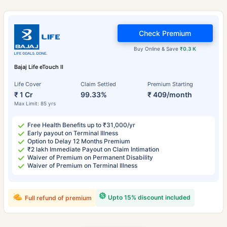
Check Premium
Buy Online & Save
₹0.3 K
Bajaj Life eTouch II
Life Cover
Claim Settled
Premium Starting
₹ 1 Cr
99.33%
₹ 409/month
Max Limit: 85 yrs
Free Health Benefits up to ₹31,000/yr
Early payout on Terminal Illness
Option to Delay 12 Months Premium
₹2 lakh Immediate Payout on Claim Intimation
Waiver of Premium on Permanent Disability
Waiver of Premium on Terminal Illness
Upto 15% discount included
Full refund of premium