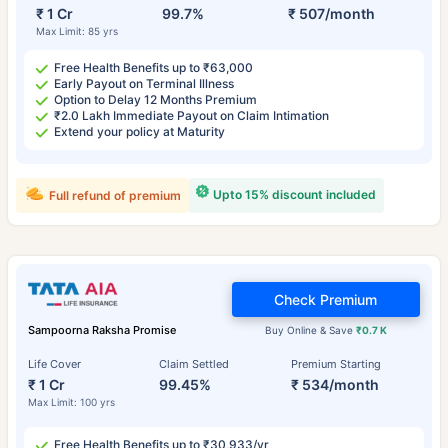
₹ 1 Cr
99.7%
₹ 507/month
Max Limit: 85 yrs
Free Health Benefits up to ₹63,000
Early Payout on Terminal Illness
Option to Delay 12 Months Premium
₹2.0 Lakh Immediate Payout on Claim Intimation
Extend your policy at Maturity
Upto 15% discount included
Full refund of premium
Check Premium
Sampoorna Raksha Promise
Buy Online & Save
₹0.7 K
Life Cover
Claim Settled
Premium Starting
₹ 1 Cr
99.45%
₹ 534/month
Max Limit: 100 yrs
Free Health Benefits up to ₹30,933/yr