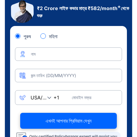
+
₹2 Crore
লাইফ কভার মাত্র
₹
582
/month
থেকে
শুরু
পুরুষ
মহিলা
নাম
জন্ম তারিখ (DD/MM/YYYY)
মোবাইল নম্বর
এখনই আপনার প্রিমিয়াম দেখুন