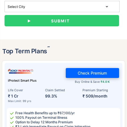
˜
Top Term Plans
Check Premium
iProtect Smart Plus
Buy Online & Save
₹4.0 K
Life Cover
Claim Settled
Premium Starting
₹ 1 Cr
99.3%
₹ 509/month
Max Limit: 99 yrs
Free Health Benefits up to ₹67,100/yr
100% Payout on Terminal Illness
Option to Delay 12 Months Premium
₹3 Lakh Immediate Payout on Claim Intimation