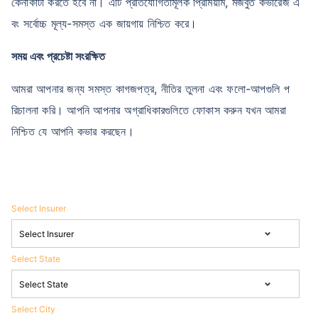
কেনাকাটা করতে হবে না। এটি প্রতিযোগিতামূলক প্রিমিয়াম, মজবুত কভারেজ এ
বং সর্বোচ্চ মূল্য-সমস্ত এক জায়গায় নিশ্চিত করে।
সময় এবং প্রচেষ্টা সংরক্ষিত
আমরা আপনার জন্য সমস্ত কাগজপত্র, নীতির তুলনা এবং ফলো-আপগুলি প
রিচালনা করি। আপনি আপনার অগ্রাধিকারগুলিতে ফোকাস করুন যখন আমরা
নিশ্চিত যে আপনি কভার করছেন।
Select Insurer
Select State
Select City