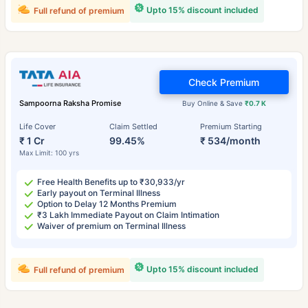
Upto 15% discount included
Full refund of premium
Check Premium
Sampoorna Raksha Promise
Buy Online & Save
₹0.7 K
Life Cover
Claim Settled
Premium Starting
₹ 1 Cr
99.45%
₹ 534/month
Max Limit: 100 yrs
Free Health Benefits up to ₹30,933/yr
Early payout on Terminal Illness
Option to Delay 12 Months Premium
₹3 Lakh Immediate Payout on Claim Intimation
Waiver of premium on Terminal Illness
Upto 15% discount included
Full refund of premium