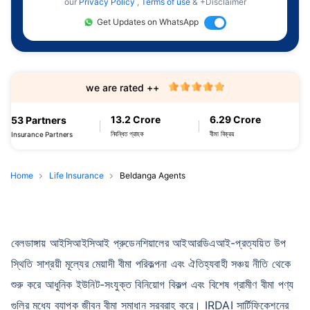
our
Privacy Policy
,
Terms of use
& +Disclaimer
Get Updates on WhatsApp
we are rated ++
13.2 Crore
6.29 Crore
53 Partners
নিবন্ধিত গ্রাহক
বীমা বিক্রয়
Insurance Partners
Home
Life Insurance
Beldanga Agents
বেলডাঙ্গায় আইসিআইসিআই প্রুডেনশিয়ালের আইআরডিএআই-প্রত্যয়িত উপ
স্থিতি সাশ্রয়ী মূল্যের মেয়াদী বীমা পরিকল্পনা এবং ঐতিহ্যবাহী সঞ্চয় নীতি থেকে
শুরু করে আধুনিক ইউনিট-সংযুক্ত বিনিয়োগ বিকল্প এবং বিশেষ গ্রামীণ বীমা পণ্য
গুলির মধ্যে ব্যাপক জীবন বীমা সমাধান সরবরাহ করে। IRDAI সার্টিফিকেশনের