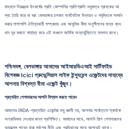
মাধ্যমে নিয়ন্ত্রক উৎকর্ষের প্রতি কোম্পানির প্রতিশ্রুতি শুধুমাত্র গ্রাহকের আ
স্থা তৈরি করে না বরং বেলডাঙ্গার চলমান অর্থনৈতিক উন্নয়ন ও সমৃদ্ধিকে সমর্থন
করার পাশাপাশি ঐতিহ্যবাহী সম্প্রদায় এবং আধুনিক বীমা অনুশীলনের মধ্যে ব্যব
ধান দূর করতে সাহায্য করে এই অঞ্চলে আর্থিক অন্তর্ভুক্তিতে অবদান রাখে।
পশ্চিমবঙ্গ, বেলডাঙ্গায় আমাদের আইআরডিএআই সার্টিফাইড
বিশেষজ্ঞ Icici প্রুডেন্সিয়াল লাইফ ইন্স্যুরেন্স এজেন্টদের সাহায্যে
আপনার বিশ্বস্ত বীমা এজেন্ট খুঁজুন।
প্রত্যয়িত পেশাদারদের আপনি বিশ্বাস করতে পারেন
আমাদের IRDA-প্রত্যয়িত এজেন্টরা শুধু জ্ঞানী নয়, আপনার সর্বোত্তম স্বার্থকে
অগ্রাধিকার দেওয়ার জন্য প্রশিক্ষিত। আমাদের সাথে, আপনি শিল্প পেশাদারদের
অ্যাক্সেস পাবেন যারা সর্বশেষ নীতি এবং প্রবিধানের সাথে আপডেট থাকে।