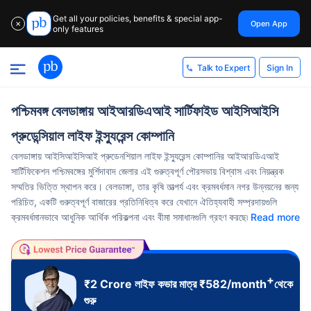
Get all your policies, benefits & special app-
Open App
✕
only features
Sign In
Talk to Expert
পশ্চিমবঙ্গ বেলডাঙ্গায় আইআরডিএআই সার্টিফাইড আইসিআইসি
প্রুডেন্সিয়াল লাইফ ইন্স্যুরেন্স কোম্পানি
বেলডাঙ্গায় আইসিআইসিআই প্রুডেনশিয়াল লাইফ ইন্স্যুরেন্স কোম্পানির আইআরডিএআই
সার্টিফিকেশন পশ্চিমবঙ্গের মুর্শিদাবাদ জেলার এই গুরুত্বপূর্ণ পৌরসভায় বিশ্বাস এবং নিয়ন্ত্রক
সম্মতির ভিত্তি স্থাপন করে। বেলডাঙ্গা, তার কৃষি তাত্পর্য এবং ক্রমবর্ধমান নগর উন্নয়নের জন্য
পরিচিত, একটি গুরুত্বপূর্ণ বাজারের প্রতিনিধিত্ব করে যেখানে ঐতিহ্যবাহী সম্প্রদায়গুলি
ক্রমবর্ধমানভাবে আধুনিক আর্থিক পরিকল্পনা এবং বীমা সমাধানগুলি গ্রহণ করছে৷
Read more
+
₹2 Crore
লাইফ কভার মাত্র
₹
582
/month
থেকে
শুরু