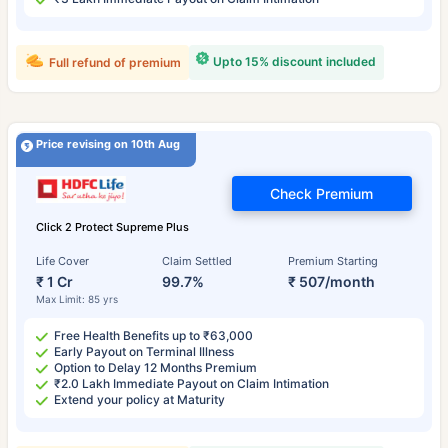
Upto 15% discount included
Full refund of premium
Price revising on 10th Aug
Check Premium
Click 2 Protect Supreme Plus
Life Cover
Claim Settled
Premium Starting
₹ 1 Cr
99.7%
₹ 507/month
Max Limit: 85 yrs
Free Health Benefits up to ₹63,000
Early Payout on Terminal Illness
Option to Delay 12 Months Premium
₹2.0 Lakh Immediate Payout on Claim Intimation
Extend your policy at Maturity