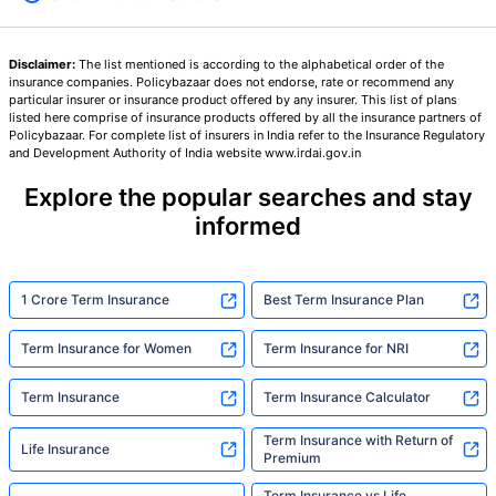
Disclaimer:
The list mentioned is according to the alphabetical order of the
আপনার পরিবারের সুরক্ষা মাত্র একটি পদক্ষেপ দূরে
insurance companies. Policybazaar does not endorse, rate or recommend any
particular insurer or insurance product offered by any insurer. This list of plans
listed here comprise of insurance products offered by all the insurance partners of
Policybazaar. For complete list of insurers in India refer to the Insurance Regulatory
সঠিক প্ল্যান বেছে নিন
and Development Authority of India website www.irdai.gov.in
Explore the popular searches and stay
*৪৩৪/মাস হল ১ কোটির টার্ম লাইফ ইন্স্যুরেন্সের শুরুর দাম — ধূমপান না করা, পূর্ব-বিদ্যমান কোনো রোগ নেই এমন ব্যক্তির জন্য, ৩৬
বছর বয়স পর্যন্ত কভার। *₹৬৩০/মাস হল ১ কোটির টার্ম লাইফ ইন্স্যুরেন্সের শুরুর দাম — ধূমপান না করা, পূর্ব-বিদ্যমান কোনো রোগ নেই
informed
এমন ব্যক্তির জন্য, ৪৬ বছর বয়স পর্যন্ত কভার। *₹১,৩৭৬/মাস হল ১ কোটির টার্ম লাইফ ইন্স্যুরেন্সের শুরুর দাম — ধূমপান না করা,
পূর্ব-বিদ্যমান কোনো রোগ নেই এমন ব্যক্তির জন্য, ৫৬ বছর বয়স পর্যন্ত কভার।
1 Crore Term Insurance
Best Term Insurance Plan
Term Insurance for Women
Term Insurance for NRI
Term Insurance
Term Insurance Calculator
Term Insurance with Return of
Life Insurance
Premium
Term Insurance vs Life