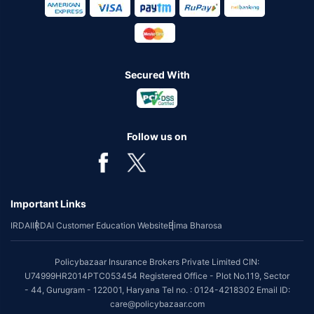
Secured With
Follow us on
Important Links
IRDAI
IRDAI Customer Education Website
Bima Bharosa
Policybazaar Insurance Brokers Private Limited CIN:
U74999HR2014PTC053454 Registered Office - Plot No.119, Sector
- 44, Gurugram - 122001, Haryana Tel no. : 0124-4218302 Email ID:
care@policybazaar.com