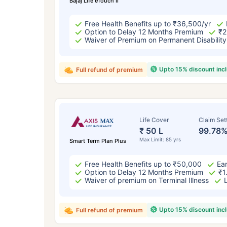
Bajaj Life eTouch II
Free Health Benefits up to ₹36,500/yr
Option to Delay 12 Months Premium
₹2
Waiver of Premium on Permanent Disability
Upto 15% discount inc
Full refund of premium
Life Cover
Claim Set
₹ 50 L
99.78
Max Limit: 85 yrs
Smart Term Plan Plus
Free Health Benefits up to ₹50,000
Ear
Option to Delay 12 Months Premium
₹1
Waiver of premium on Terminal Illness
Upto 15% discount inc
Full refund of premium