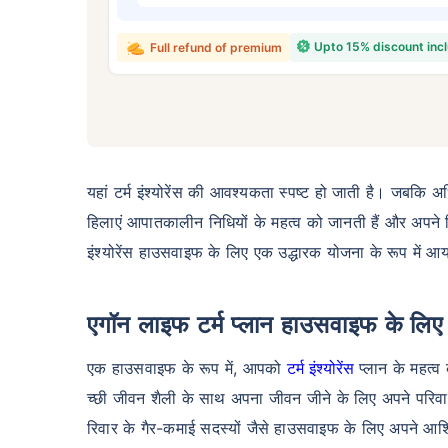
₹ 4
Upto 15% discount inc
Full refund of premium
*₹434 प्रति माह, 1 करोड़ के टर्म लाइफ इंश्योरें
यहां टर्म इंश्योरेंस की आवश्यकता स्पष्ट हो जाती है। जबकि अधि
शुरुआती कीमत है — एक गैर-धूम्रपान करने वाले व्
व्यक्ति के लिए, जिसे कोई पूर्व-मौजूदा बीमारी नहीं
हिलाएं आपातकालीन निधियों के महत्व को जानती हैं और अपने प्रि
इंश्योरेंस हाउसवाइफ के लिए एक उद्धारक योजना के रूप में आया
एगॉन लाइफ टर्म प्लान हाउसवाइफ के लिए क
एक हाउसवाइफ के रूप में, आपको
टर्म इंश्योरेंस
प्लान के महत्
च्छी जीवन शैली के साथ अपना जीवन जीने के लिए अपने परिवार क
रिवार के गैर-कमाई सदस्यों जैसे हाउसवाइफ के लिए अपने आश