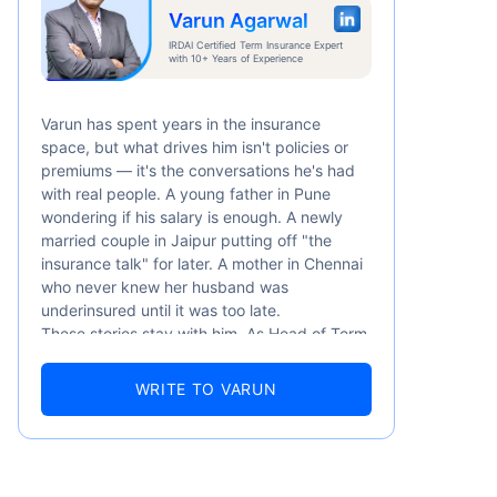
Varun Agarwal
IRDAI Certified Term Insurance Expert
with 10+ Years of Experience
Varun has spent years in the insurance
space, but what drives him isn't policies or
premiums — it's the conversations he's had
with real people. A young father in Pune
wondering if his salary is enough. A newly
married couple in Jaipur putting off "the
insurance talk" for later. A mother in Chennai
ती है
who never knew her husband was
underinsured until it was too late.
These stories stay with him. As Head of Term
र्ष
Insurance at Policybazaar, Varun knows the
numbers well — 52.4% of Indians are aware
WRITE TO VARUN
of term insurance, yet only 9.6% own it. And
87% of families don't realise they're leaving
their loved ones with far less protection than
they actually need. But behind every
statistic, he sees a family that just needed