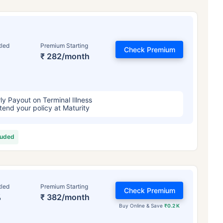
tled
Premium Starting
Check Premium
₹ 282/month
ly Payout on Terminal Illness
tend your policy at Maturity
luded
tled
Premium Starting
Check Premium
%
₹ 382/month
Buy Online & Save
₹0.2 K