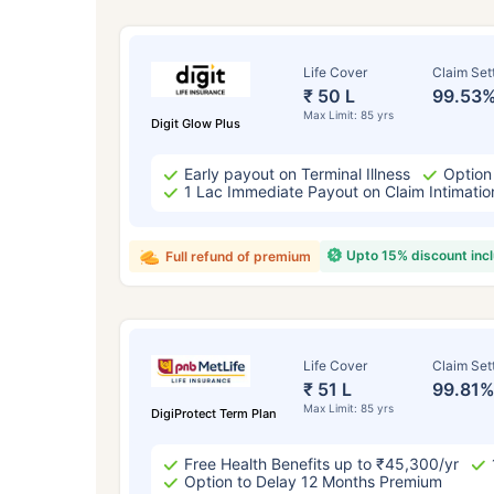
Life Cover
Claim Set
₹ 50 L
99.53
Max Limit: 85 yrs
Digit Glow Plus
Early payout on Terminal Illness
Option
1 Lac Immediate Payout on Claim Intimatio
Upto 15% discount inc
Full refund of premium
उम्र
24
Life Cover
Claim Set
₹ 51 L
99.81
Max Limit: 85 yrs
DigiProtect Term Plan
Free Health Benefits up to ₹45,300/yr
Option to Delay 12 Months Premium