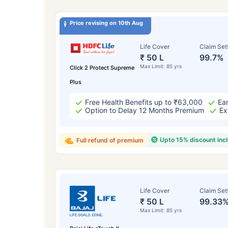
Price revising on 10th Aug
Life Cover
Claim Set
₹ 50 L
99.7%
Max Limit: 85 yrs
Click 2 Protect Supreme
Plus
Free Health Benefits up to ₹63,000
Ear
Option to Delay 12 Months Premium
Ex
Upto 15% discount inc
Full refund of premium
Life Cover
Claim Set
₹ 50 L
99.33
Max Limit: 85 yrs