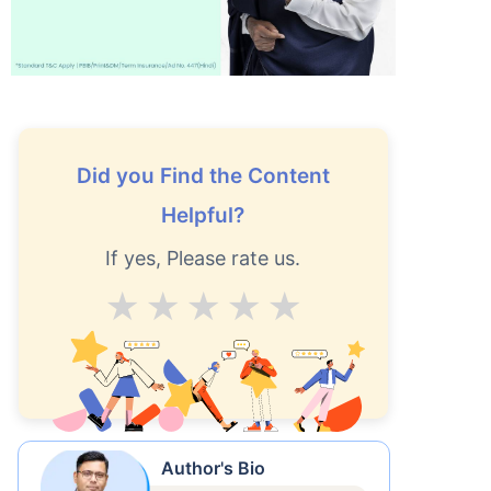
Did you Find the Content
Helpful?
If yes, Please rate us.
Average
Good
V.Good
Excellent
Superb
Author's Bio