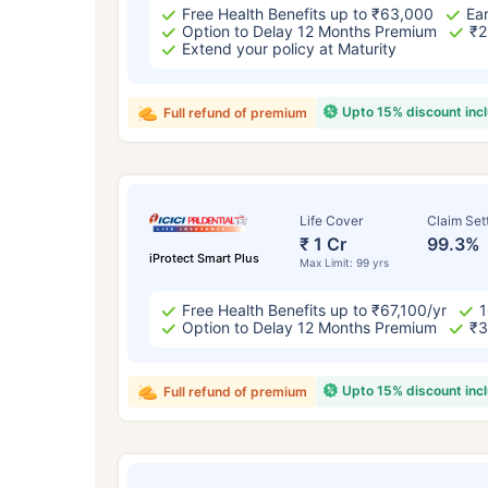
Free Health Benefits up to ₹63,000
Ear
Option to Delay 12 Months Premium
₹2
Extend your policy at Maturity
Upto 15% discount inc
Full refund of premium
Life Cover
Claim Set
₹ 1 Cr
99.3%
iProtect Smart Plus
Max Limit: 99 yrs
Free Health Benefits up to ₹67,100/yr
1
Option to Delay 12 Months Premium
₹3
Upto 15% discount inc
Full refund of premium