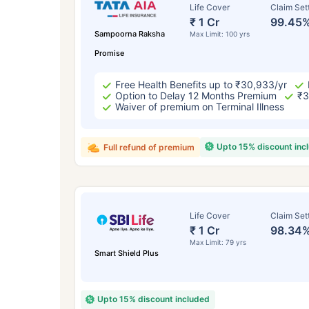
Life Cover
Claim Set
₹ 1 Cr
99.45
Sampoorna Raksha
Max Limit: 100 yrs
Promise
Free Health Benefits up to ₹30,933/yr
Option to Delay 12 Months Premium
₹3
Waiver of premium on Terminal Illness
Upto 15% discount inc
Full refund of premium
Life Cover
Claim Set
₹ 1 Cr
98.34
Max Limit: 79 yrs
Smart Shield Plus
Upto 15% discount included