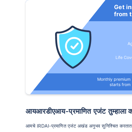
Get i
from 
A
Life Cov
Monthly premium
starts from
आयआरडीएआय-प्रमाणित एजंट तुम्हाला
आमचे IRDAI-प्रमाणित एजंट अखंड अनुभव सुनिश्चित करतात