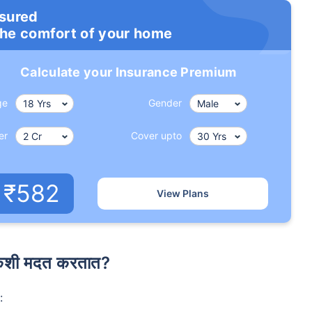
nsured
the comfort of your home
Calculate your Insurance Premium
ge
Gender
er
Cover upto
₹582
View Plans
 कशी मदत करतात?
: