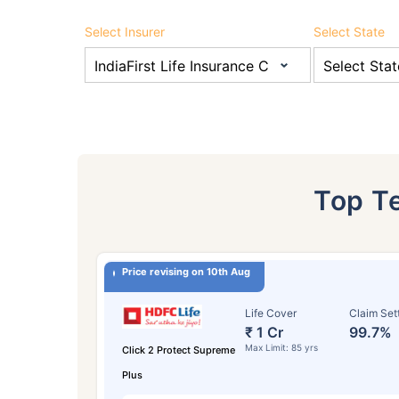
₹ 43
Select Insurer
Select State
*₹434 प्रति महिना, 1 कोटीच्या टर्म लाइफ विम्यासा
सुरुवातीची किंमत आहे — धूम्रपान न करणाऱ्या, कोणत
विद्यमान आजार नसलेल्या व्यक्तीसाठी, 56 वर्षे वयापर
Top T
Price revising on 10th Aug
Life Cover
Claim Set
₹ 1 Cr
99.7%
Max Limit: 85 yrs
Click 2 Protect Supreme
Plus