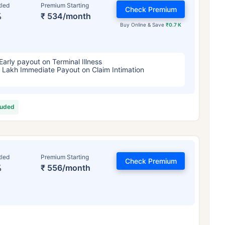
tled
Premium Starting
Check Premium
%
₹ 534/month
Buy Online & Save
₹0.7 K
Early payout on Terminal Illness
 Lakh Immediate Payout on Claim Intimation
luded
tled
Premium Starting
Check Premium
%
₹ 556/month