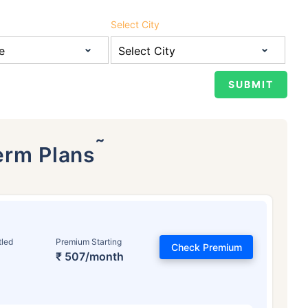
4/महिना
*
₹ 630/महिना
*
₹ 1,376/
Select City
तुमच्या कुटुंबाची सुरक्षा फक्त एक पाऊल दूर आह
योग्य योजना निवडा
ठी सुरुवातीची किंमत आहे — धूम्रपान न करणाऱ्या, कोणतेही पूर्व-विद्यमान आजार नसलेल्या व्यक्तीसाठी, 36 वर्षे वयापर्यंत कव्हर। *₹630 प्र
ेही पूर्व-विद्यमान आजार नसलेल्या व्यक्तीसाठी, 46 वर्षे वयापर्यंत कव्हर। *₹1,376 प्रति महिना, 1 कोटीच्या टर्म लाइफ विम्यासाठी सुरुवातीच
˜
्यंत कव्हर।
erm Plans
tled
Premium Starting
Check Premium
₹ 507/month