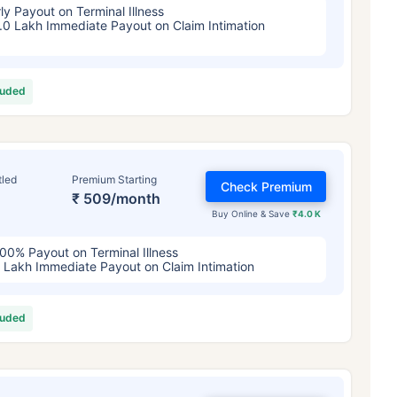
ly Payout on Terminal Illness
.0 Lakh Immediate Payout on Claim Intimation
luded
tled
Premium Starting
Check Premium
₹ 509/month
Buy Online & Save
₹4.0 K
00% Payout on Terminal Illness
 Lakh Immediate Payout on Claim Intimation
luded