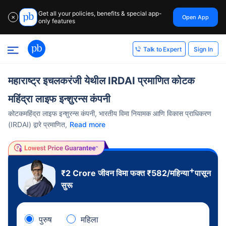
Get all your policies, benefits & special app-
Open App
✕
only features
Sign In
Talk to Expert
महाराष्ट्र इचलकरंजी येथील IRDAI प्रमाणित कोटक
महिंद्रा लाइफ इन्शुरन्स कंपनी
कोटकमहिंद्रा लाइफ इन्शुरन्स कंपनी, भारतीय विमा नियामक आणि विकास प्राधिकरण
(IRDAI) द्वारे प्रमाणित,
Read more
+
₹2 Crore
जीवन विमा फक्त
₹
582
/महिन्या
पासून
सुरू
पुरुष
महिला