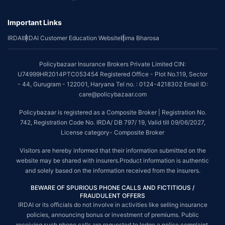
Important Links
IRDAI
IRDAI Customer Education Website
Bima Bharosa
Policybazaar Insurance Brokers Private Limited CIN:
U74999HR2014PTC053454 Registered Office - Plot No.119, Sector
- 44, Gurugram - 122001, Haryana Tel no. : 0124-4218302 Email ID:
care@policybazaar.com
Policybazaar is registered as a Composite Broker | Registration No.
742, Registration Code No. IRDA/ DB 797/ 19, Valid till 09/06/2027,
License category- Composite Broker
Visitors are hereby informed that their information submitted on the
website may be shared with insurers.Product information is authentic
and solely based on the information received from the insurers.
BEWARE OF SPURIOUS PHONE CALLS AND FICTITIOUS /
FRAUDULENT OFFERS
IRDAI or its officials do not involve in activities like selling insurance
policies, announcing bonus or investment of premiums. Public
receiving such phone calls are requested to lodge a police complaint.