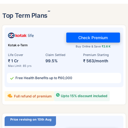
˜
Top Term Plans
Check Premium
Kotak e-Term
Buy Online & Save
₹2.6 K
Life Cover
Claim Settled
Premium Starting
₹ 1 Cr
99.5%
₹ 563/month
Max Limit: 85 yrs
Free Health Benefits up to ₹60,000
Upto 15% discount included
Full refund of premium
Price revising on 10th Aug