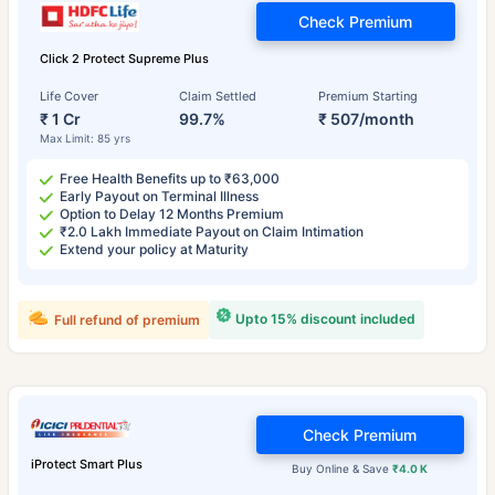
Check Premium
Click 2 Protect Supreme Plus
Life Cover
Claim Settled
Premium Starting
₹ 1 Cr
99.7%
₹ 507/month
Max Limit: 85 yrs
Free Health Benefits up to ₹63,000
Early Payout on Terminal Illness
Option to Delay 12 Months Premium
₹2.0 Lakh Immediate Payout on Claim Intimation
Extend your policy at Maturity
Upto 15% discount included
Full refund of premium
Check Premium
iProtect Smart Plus
Buy Online & Save
₹4.0 K