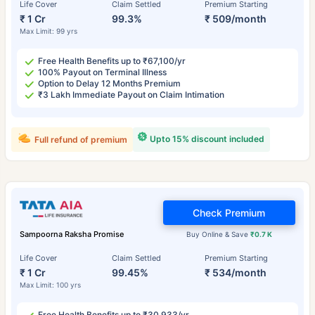
Life Cover
Claim Settled
Premium Starting
₹ 1 Cr
99.3%
₹ 509/month
Max Limit: 99 yrs
Free Health Benefits up to ₹67,100/yr
100% Payout on Terminal Illness
Option to Delay 12 Months Premium
₹3 Lakh Immediate Payout on Claim Intimation
Upto 15% discount included
Full refund of premium
Check Premium
Sampoorna Raksha Promise
Buy Online & Save
₹0.7 K
Life Cover
Claim Settled
Premium Starting
₹ 1 Cr
99.45%
₹ 534/month
Max Limit: 100 yrs
Free Health Benefits up to ₹30,933/yr