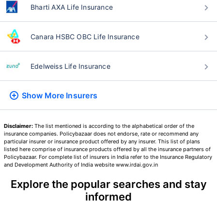
Bharti AXA Life Insurance
24 वर्षे
34 वर्षे
Canara HSBC OBC Life Insurance
Edelweiss Life Insurance
₹ 434/महिना
*
₹ 630/महिना
*
Show More
Insurers
44 वर्षे
Disclaimer:
The list mentioned is according to the alphabetical order of the
insurance companies. Policybazaar does not endorse, rate or recommend any
particular insurer or insurance product offered by any insurer. This list of plans
listed here comprise of insurance products offered by all the insurance partners of
₹ 1,376/महिना
*
Policybazaar. For complete list of insurers in India refer to the Insurance Regulatory
and Development Authority of India website www.irdai.gov.in
Explore the popular searches and stay
तुमच्या कुटुंबाची सुरक्षा फक्त एक पाऊल दूर आह
informed
योग्य योजना निवडा