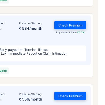
tled
Premium Starting
Check Premium
%
₹ 534/month
Buy Online & Save
₹0.7 K
Early payout on Terminal Illness
 Lakh Immediate Payout on Claim Intimation
luded
tled
Premium Starting
Check Premium
%
₹ 556/month