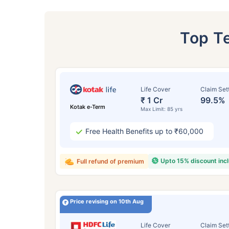
Top T
Life Cover
Claim Set
₹ 1 Cr
99.5%
Kotak e-Term
Max Limit: 85 yrs
Free Health Benefits up to ₹60,000
Upto 15% discount inc
Full refund of premium
24
Price revising on 10th Aug
Life Cover
Claim Set