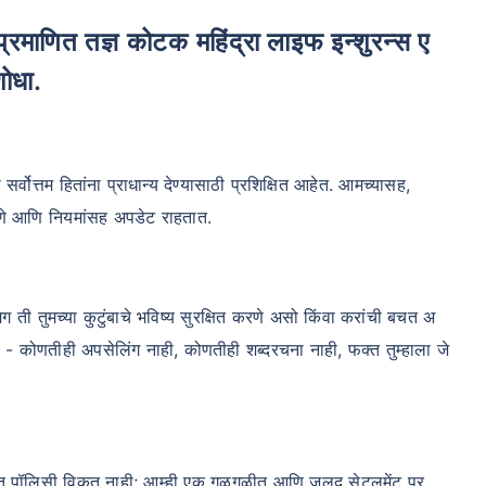
शोधा.
ोत्तम हितांना प्राधान्य देण्यासाठी प्रशिक्षित आहेत. आमच्यासह,
धोरणे आणि नियमांसह अपडेट राहतात.
मग ती तुमच्या कुटुंबाचे भविष्य सुरक्षित करणे असो किंवा करांची बचत अ
ेतो - कोणतीही अपसेलिंग नाही, कोणतीही शब्दरचना नाही, फक्त तुम्हाला जे
फक्त पॉलिसी विकत नाही; आम्ही एक गुळगुळीत आणि जलद सेटलमेंट प्र