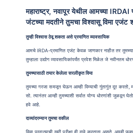
महाराष्ट्र, नवापूर येथील आमच्या IRDAI प्रमाणित तज्ञ कोटक महिंद्रा लाइफ इन्शुरन्स ए
जंटच्या मदतीने तुमचा विश्वासू विमा एजंट 
तुम्ही विश्वास ठेवू शकता असे प्रमाणित व्यावसायिक
आमचे IRDA-प्रमाणित एजंट केवळ जाणकार नाहीत तर तुमच्या सर्व
तुम्हाला उद्योग व्यावसायिकांपर्यंत प्रवेश मिळेल जे नवीनतम 
तुमच्यासाठी तयार केलेला सरलीकृत विमा
तुमच्या गरजा समजून घेऊन आम्ही विम्याची गुंतागुंत दूर करतो, 
सो. त्यानंतर आम्ही तुमच्याशी सर्वात योग्य धोरणांशी जुळवून घ
हवे आहे.
दाव्यांदरम्यान तुमचा वकील
विमा प्रदात्याची खरी परीक्षा ही दावे करताना असते. आम्ही 