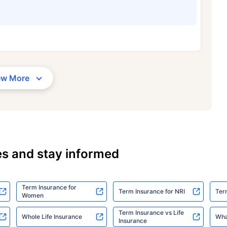
ew More
es and stay informed
Term Insurance for
Term Insurance for NRI
Ter
Women
Term Insurance vs Life
Whole Life Insurance
Wha
Insurance