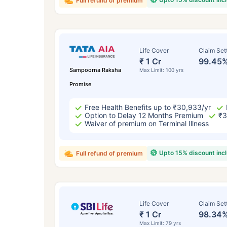
Full refund of premium
Life Cover
Claim Set
₹ 1 Cr
99.45
Sampoorna Raksha
Max Limit: 100 yrs
Promise
Free Health Benefits up to ₹30,933/yr
Option to Delay 12 Months Premium
₹3
Waiver of premium on Terminal Illness
Upto 15% discount inc
Full refund of premium
Life Cover
Claim Set
₹ 1 Cr
98.34
Max Limit: 79 yrs