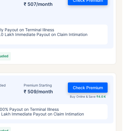
Check Premium
4/महिना
*
₹ 630/महिना
*
₹ 1,376/
₹ 507/month
तुमच्या कुटुंबाची सुरक्षा फक्त एक पाऊल दूर आह
ly Payout on Terminal Illness
.0 Lakh Immediate Payout on Claim Intimation
योग्य योजना निवडा
ठी सुरुवातीची किंमत आहे — धूम्रपान न करणाऱ्या, कोणतेही पूर्व-विद्यमान आजार नसलेल्या व्यक्तीसाठी, 36 वर्षे वयापर्यंत कव्हर। *₹630 प्र
luded
ेही पूर्व-विद्यमान आजार नसलेल्या व्यक्तीसाठी, 46 वर्षे वयापर्यंत कव्हर। *₹1,376 प्रति महिना, 1 कोटीच्या टर्म लाइफ विम्यासाठी सुरुवातीच
्यंत कव्हर।
tled
Premium Starting
Check Premium
₹ 509/month
Buy Online & Save
₹4.0 K
00% Payout on Terminal Illness
 Lakh Immediate Payout on Claim Intimation
luded