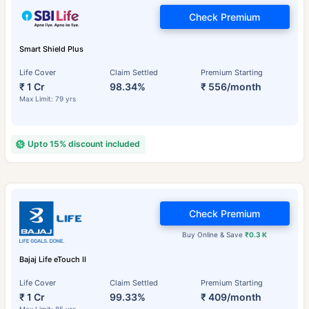
Check Premium
Smart Shield Plus
Life Cover
Claim Settled
Premium Starting
₹ 1 Cr
98.34%
₹ 556/month
Max Limit: 79 yrs
Upto 15% discount included
Check Premium
Buy Online & Save
₹0.3 K
Bajaj Life eTouch II
Life Cover
Claim Settled
Premium Starting
₹ 1 Cr
99.33%
₹ 409/month
Max Limit: 85 yrs