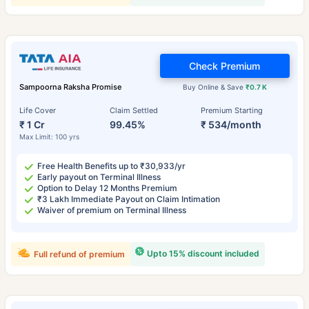
Check Premium
Sampoorna Raksha Promise
Buy Online & Save
₹0.7 K
Life Cover
Claim Settled
Premium Starting
₹ 1 Cr
99.45%
₹ 534/month
Max Limit: 100 yrs
Free Health Benefits up to ₹30,933/yr
Early payout on Terminal Illness
Option to Delay 12 Months Premium
₹3 Lakh Immediate Payout on Claim Intimation
Waiver of premium on Terminal Illness
Upto 15% discount included
Full refund of premium