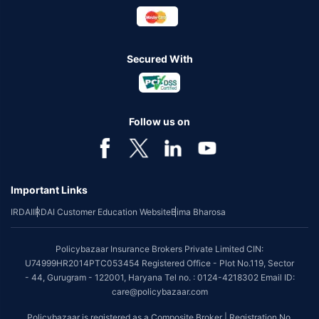
Secured With
Follow us on
Important Links
IRDAI
IRDAI Customer Education Website
Bima Bharosa
Policybazaar Insurance Brokers Private Limited CIN:
U74999HR2014PTC053454 Registered Office - Plot No.119, Sector
- 44, Gurugram - 122001, Haryana Tel no. : 0124-4218302 Email ID:
care@policybazaar.com
Policybazaar is registered as a Composite Broker | Registration No.