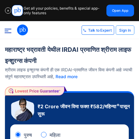
Get all your policies, benefits & special app-
Open App
✕
only features
Sign In
Talk to Expert
महाराष्ट्र भद्रावती येथील IRDAI प्रमाणित श्रीराम लाइफ
इन्शुरन्स कंपनी
श्रीराम लाइफ इन्शुरन्स कंपनी ही एक IRDAI-प्रमाणित जीवन विमा कंपनी आहे ज्याची
संपूर्ण महाराष्ट्रात उपस्थिती आहे,
Read more
+
₹2 Crore
जीवन विमा फक्त
₹
582
/महिन्या
पासून
सुरू
पुरुष
महिला