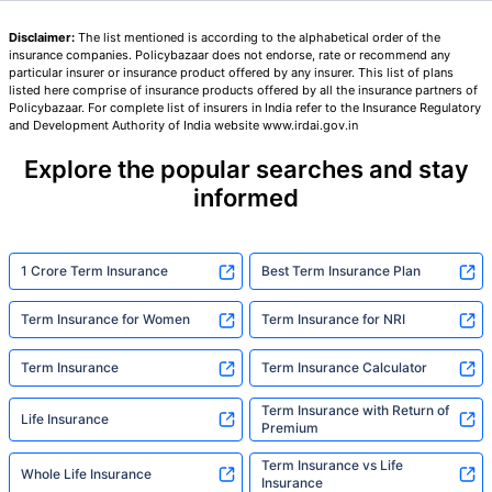
Disclaimer:
The list mentioned is according to the alphabetical order of the
तुमच्या कुटुंबाची सुरक्षा फक्त एक पाऊल दूर आह
insurance companies. Policybazaar does not endorse, rate or recommend any
particular insurer or insurance product offered by any insurer. This list of plans
listed here comprise of insurance products offered by all the insurance partners of
Policybazaar. For complete list of insurers in India refer to the Insurance Regulatory
योग्य योजना निवडा
and Development Authority of India website www.irdai.gov.in
Explore the popular searches and stay
*₹434 प्रति महिना, 1 कोटीच्या टर्म लाइफ विम्यासाठी सुरुवातीची किंमत आहे — धूम्रपान न करणाऱ्या, कोणतेही पूर्व-विद्यमान
आजार नसलेल्या व्यक्तीसाठी, 36 वर्षे वयापर्यंत कव्हर। *₹630 प्रति महिना, 1 कोटीच्या टर्म लाइफ विम्यासाठी सुरुवातीची किंमत
informed
आहे — धूम्रपान न करणाऱ्या, कोणतेही पूर्व-विद्यमान आजार नसलेल्या व्यक्तीसाठी, 46 वर्षे वयापर्यंत कव्हर। *₹1,376 प्रति
महिना, 1 कोटीच्या टर्म लाइफ विम्यासाठी सुरुवातीची किंमत आहे — धूम्रपान न करणाऱ्या, कोणतेही पूर्व-विद्यमान आजार नसलेल्या
व्यक्तीसाठी, 56 वर्षे वयापर्यंत कव्हर।
1 Crore Term Insurance
Best Term Insurance Plan
Term Insurance for Women
Term Insurance for NRI
Term Insurance
Term Insurance Calculator
Term Insurance with Return of
Life Insurance
Premium
Term Insurance vs Life
Whole Life Insurance
Insurance