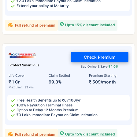
₹2.0 Lakh Immediate Payout on Claim Intimation
Extend your policy at Maturity
Upto 15% discount included
Full refund of premium
Check Premium
iProtect Smart Plus
Buy Online & Save
₹4.0 K
Life Cover
Claim Settled
Premium Starting
₹ 1 Cr
99.3%
₹ 509/month
Max Limit: 99 yrs
Free Health Benefits up to ₹67,100/yr
100% Payout on Terminal Illness
Option to Delay 12 Months Premium
₹3 Lakh Immediate Payout on Claim Intimation
Upto 15% discount included
Full refund of premium