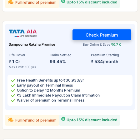
Upto 15% discount included
Full refund of premium
Check Premium
Sampoorna Raksha Promise
Buy Online & Save
₹0.7 K
Life Cover
Claim Settled
Premium Starting
₹ 1 Cr
99.45%
₹ 534/month
Max Limit: 100 yrs
Free Health Benefits up to ₹30,933/yr
Early payout on Terminal Illness
Option to Delay 12 Months Premium
₹3 Lakh Immediate Payout on Claim Intimation
Waiver of premium on Terminal Illness
Upto 15% discount included
Full refund of premium