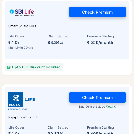
Check Premium
Smart Shield Plus
Life Cover
Claim Settled
Premium Starting
₹ 1 Cr
98.34%
₹ 556/month
Max Limit: 79 yrs
Upto 15% discount included
Check Premium
Buy Online & Save
₹0.3 K
Bajaj Life eTouch II
Life Cover
Claim Settled
Premium Starting
₹ 1 Cr
99.33%
₹ 409/month