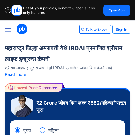
Get all your policies, benefits & special app-
Open App
✕
only features
Sign In
Talk to Expert
महाराष्ट्र जिल्हा अमरावती येथे IRDAI प्रमाणित श्रीराम
लाइफ इन्शुरन्स कंपनी
श्रीराम लाइफ इन्शुरन्स कंपनी ही IRDAI-प्रमाणित जीवन विमा कंपनी आहे
Read more
+
₹2 Crore
जीवन विमा फक्त
₹
582
/महिन्या
पासून
सुरू
पुरुष
महिला