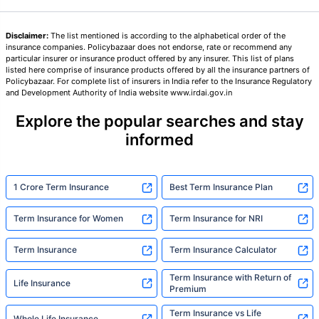
Disclaimer:
The list mentioned is according to the alphabetical order of the
तुमच्या कुटुंबाची सुरक्षा फक्त एक पाऊल दूर आह
insurance companies. Policybazaar does not endorse, rate or recommend any
particular insurer or insurance product offered by any insurer. This list of plans
listed here comprise of insurance products offered by all the insurance partners of
Policybazaar. For complete list of insurers in India refer to the Insurance Regulatory
योग्य योजना निवडा
and Development Authority of India website www.irdai.gov.in
Explore the popular searches and stay
*₹434 प्रति महिना, 1 कोटीच्या टर्म लाइफ विम्यासाठी सुरुवातीची किंमत आहे — धूम्रपान न करणाऱ्या, कोणतेही पूर्व-विद्यमान
आजार नसलेल्या व्यक्तीसाठी, 36 वर्षे वयापर्यंत कव्हर। *₹630 प्रति महिना, 1 कोटीच्या टर्म लाइफ विम्यासाठी सुरुवातीची किंमत
informed
आहे — धूम्रपान न करणाऱ्या, कोणतेही पूर्व-विद्यमान आजार नसलेल्या व्यक्तीसाठी, 46 वर्षे वयापर्यंत कव्हर। *₹1,376 प्रति
महिना, 1 कोटीच्या टर्म लाइफ विम्यासाठी सुरुवातीची किंमत आहे — धूम्रपान न करणाऱ्या, कोणतेही पूर्व-विद्यमान आजार नसलेल्या
व्यक्तीसाठी, 56 वर्षे वयापर्यंत कव्हर।
1 Crore Term Insurance
Best Term Insurance Plan
Term Insurance for Women
Term Insurance for NRI
Term Insurance
Term Insurance Calculator
Term Insurance with Return of
Life Insurance
Premium
Term Insurance vs Life
Whole Life Insurance