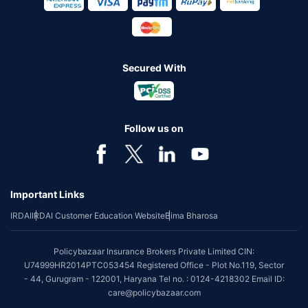
Secured With
Follow us on
Important Links
IRDAI
IRDAI Customer Education Website
Bima Bharosa
Policybazaar Insurance Brokers Private Limited CIN:
U74999HR2014PTC053454 Registered Office - Plot No.119, Sector
- 44, Gurugram - 122001, Haryana Tel no. : 0124-4218302 Email ID:
care@policybazaar.com