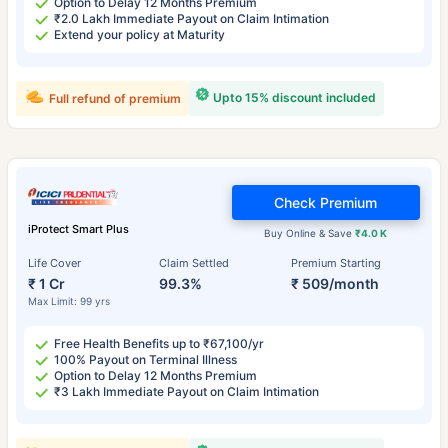
Option to Delay 12 Months Premium
₹2.0 Lakh Immediate Payout on Claim Intimation
Extend your policy at Maturity
Upto 15% discount included
Full refund of premium
Check Premium
iProtect Smart Plus
Buy Online & Save
₹4.0 K
Life Cover
Claim Settled
Premium Starting
₹ 1 Cr
99.3%
₹ 509/month
Max Limit: 99 yrs
Free Health Benefits up to ₹67,100/yr
100% Payout on Terminal Illness
Option to Delay 12 Months Premium
₹3 Lakh Immediate Payout on Claim Intimation