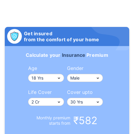
Get insured
from the comfort of your home
Calculate your
Insurance
Premium
Age
Gender
Life Cover
Cover upto
₹582
Monthly premium
starts from