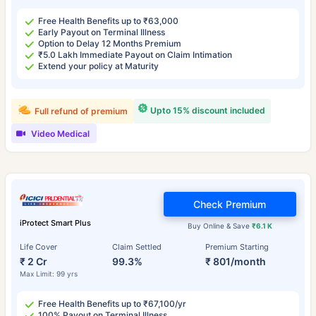
Free Health Benefits up to ₹63,000
Early Payout on Terminal Illness
Option to Delay 12 Months Premium
₹5.0 Lakh Immediate Payout on Claim Intimation
Extend your policy at Maturity
Upto 15% discount included
Full refund of premium
Video Medical
Check Premium
iProtect Smart Plus
Buy Online & Save
₹6.1 K
Life Cover
Claim Settled
Premium Starting
₹ 2 Cr
99.3%
₹ 801/month
Max Limit: 99 yrs
Free Health Benefits up to ₹67,100/yr
100% Payout on Terminal Illness