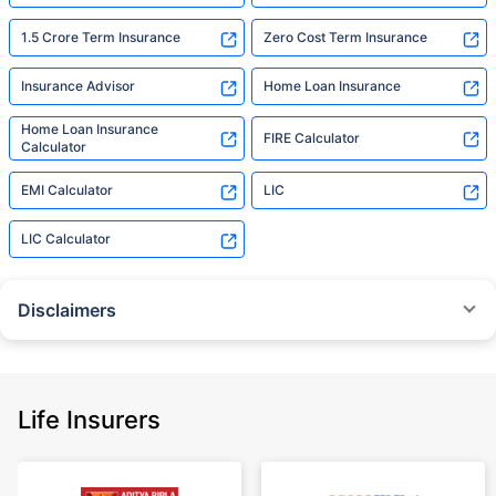
1.5 Crore Term Insurance
Zero Cost Term Insurance
Insurance Advisor
Home Loan Insurance
Home Loan Insurance
FIRE Calculator
Calculator
EMI Calculator
LIC
LIC Calculator
Disclaimers
˜
The insurers/plans mentioned are arranged in order of highest to lowest
Sum Assured(SA) offered by Policybazaar’s insurer partners offering term
insurance plans on our platform, as per ‘first year premium of life insurers
as at 31.03.2025 report’ published by IRDAI.
Life Insurers
Policybazaar does not endorse, rate or recommend any particular insurer
or insurance product offered by any insurer. For complete list of insurers in
India refer to the IRDAI website www.irdai.gov.in