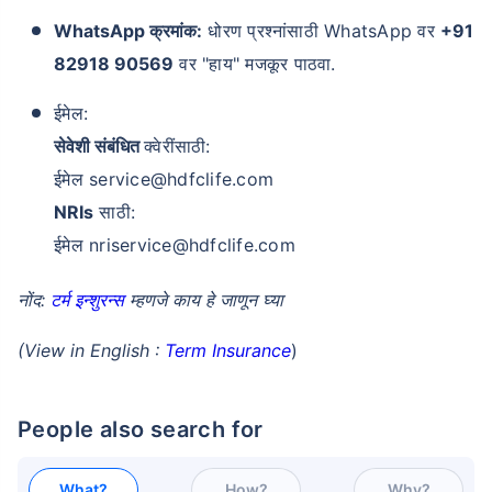
WhatsApp क्रमांक:
धोरण प्रश्नांसाठी WhatsApp वर
+91
82918 90569
वर "हाय" मजकूर पाठवा.
ईमेल:
सेवेशी संबंधित
क्वेरींसाठी:
वय टर्म विमा प्रीमियमवर कसा
ईमेल service@hdfclife.com
परिणाम करते
NRIs
साठी:
ईमेल nriservice@hdfclife.com
24 वर्षे
34 वर्षे
नोंद:
टर्म इन्शुरन्स
म्हणजे काय हे जाणून घ्या
(View in English :
Term Insurance
)
₹ 434/महिना
*
₹ 630/महिना
*
People also search for
44 वर्षे
What?
How?
Why?