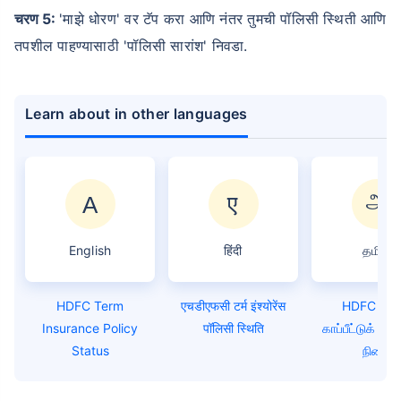
चरण 5:
'माझे धोरण' वर टॅप करा आणि नंतर तुमची पॉलिसी स्थिती आणि
तपशील पाहण्यासाठी 'पॉलिसी सारांश' निवडा.
Learn about in other languages
English
हिंदी
தமிழ்
HDFC Term
एचडीएफसी टर्म इंश्योरेंस
HDFC கால
Insurance Policy
पॉलिसी स्थिति
காப்பீட்டுக் 
Status
நிலை