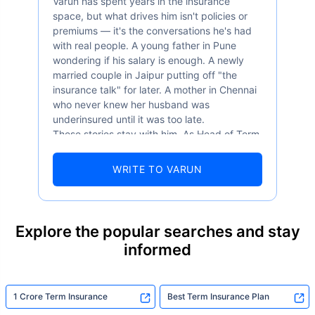
Varun has spent years in the insurance
space, but what drives him isn't policies or
premiums — it's the conversations he's had
with real people. A young father in Pune
wondering if his salary is enough. A newly
married couple in Jaipur putting off "the
insurance talk" for later. A mother in Chennai
who never knew her husband was
underinsured until it was too late.
These stories stay with him. As Head of Term
Insurance at Policybazaar, Varun knows the
numbers well — 52.4% of Indians are aware
WRITE TO VARUN
of term insurance, yet only 9.6% own it. And
87% of families don't realise they're leaving
their loved ones with far less protection than
they actually need. But behind every
Explore the popular searches and stay
statistic, he sees a family that just needed
informed
someone to sit with them, explain it simply,
and help them take that one step. That's
exactly what Policybazaar's term insurance is
built to do. In his words, "Most people aren't
1 Crore Term Insurance
Best Term Insurance Plan
avoiding protection — they're just waiting for