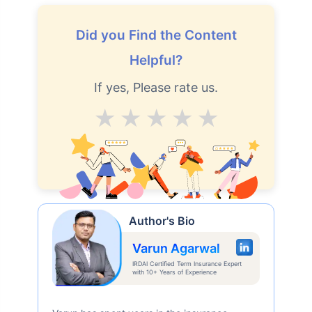
Did you Find the Content
Helpful?
If yes, Please rate us.
Average
Good
V.Good
Excellent
Superb
Author's Bio
Varun Agarwal
IRDAI Certified Term Insurance Expert
with 10+ Years of Experience