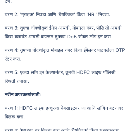
टण.
चरण 2: 'ग्राहक' निवडा आणि 'वैयक्तिक' किंवा 'NRI' निवडा.
चरण 3: तुमचा नोंदणीकृत ईमेल आयडी, मोबाइल नंबर, पॉलिसी आयडी
किंवा क्लायंट आयडी वापरून तुमच्या DoB सोबत लॉग इन करा.
चरण 4: तुमच्या नोंदणीकृत मोबाइल नंबर किंवा ईमेलवर पाठवलेला OTP
एंटर करा.
चरण 5: एकदा लॉग इन केल्यानंतर, तुमची HDFC लाइफ पॉलिसी
स्थिती तपासा.
नवीन वापरकर्त्यांसाठी:
चरण 1: HDFC लाइफ इन्शुरन्स वेबसाइटवर जा आणि लॉगिन बटणावर
क्लिक करा.
चरण २: ‘ग्राहक’ वर क्लिक करा आणि ‘वैयक्तिक’ किंवा ‘एनआरआय’