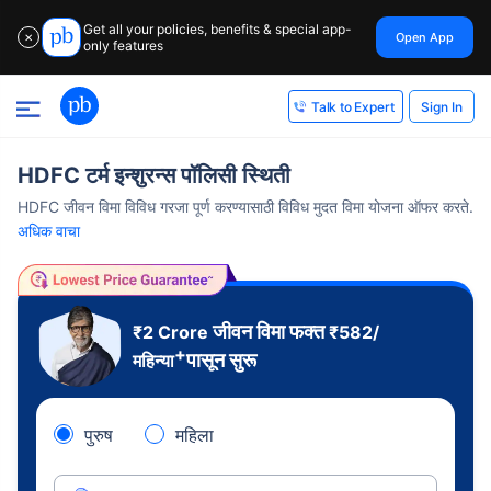
Get all your policies, benefits & special app-
Open App
✕
only features
Sign In
Talk to Expert
HDFC टर्म इन्शुरन्स पॉलिसी स्थिती
HDFC जीवन विमा विविध गरजा पूर्ण करण्यासाठी विविध मुदत विमा योजना ऑफर करते.
अधिक वाचा
जीवन विमा फक्त
₹2 Crore
₹
582
/
+
पासून सुरू
महिन्या
पुरुष
महिला