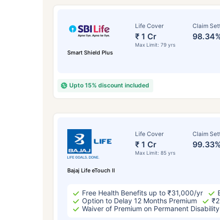
Life Cover
Claim Set
₹ 1 Cr
98.34
Max Limit: 79 yrs
Smart Shield Plus
Upto 15% discount included
வயது டேர்ம
Life Cover
Claim Set
₹ 1 Cr
99.33
Max Limit: 85 yrs
24
Bajaj Life eTouch II
Free Health Benefits up to ₹31,000/yr
Option to Delay 12 Months Premium
₹2
Waiver of Premium on Permanent Disability