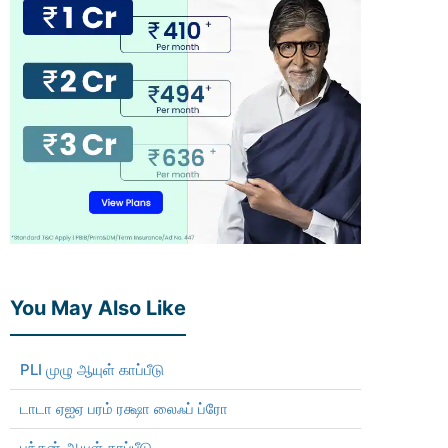
You May Also Like
PLI முழு ஆயுள் காப்பீடு
டாடா ஏஐஏ பரம் ரக்ஷா லைஃப் ப்ரோ
பந்தன் ஆயுள் காப்பீடு