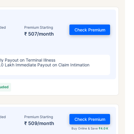
tled
Premium Starting
Check Premium
₹ 507/month
ly Payout on Terminal Illness
.0 Lakh Immediate Payout on Claim Intimation
luded
tled
Premium Starting
Check Premium
₹ 509/month
Buy Online & Save
₹4.0 K