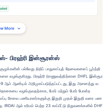
/மாதம்
*
₹ 630/மாதம்
*
₹ 1,376/
luded
உங்கள் குடும்பத்தின் பாதுகாப்பு ஒரே ஒரு படி தூரத்தில் உள்ளது
ew More
View Plans
ப் இன்சூரன்ஸுக்கான தொடக்க விலை — புகைபிடிக்காத, முன்பே இருக்கும் நோய்கள் இல்லாத நபருக்கு, 36 வயது வரை 
ிலை — புகைபிடிக்காத, முன்பே இருக்கும் நோய்கள் இல்லாத நபருக்கு, 46 வயது வரை கவரேஜ். *₹1,376/மாதம் என்பத
டிக்காத, முன்பே இருக்கும் நோய்கள் இல்லாத நபருக்கு, 56 வயது வரை கவரேஜ்.
்- பிரஹ்ரி இன்சூரன்ஸ்
ுழுக்களின் பல்வேறு நிதிப் பாதுகாப்புத் தேவைகளைப் பூர்த்தி
்வுகளை வழங்குகிறது. பிரஹ்ரி (ராணுவத்திற்கான DHFL இன்சூர
009 ஆம் ஆண்டில் அறிமுகப்படுத்தப்பட்டது, இது அனைத்து வ
தொகையை வழங்குவதற்காக, போர் மற்றும் போர் போன்ற
துகாப்பு சேவை பணியாளர்களுக்கு இறுதி முதல் இறுதி வரை பண
ு. IRDAI ஆல் உரிமம் பெற்ற 23 காப்பீட்டு நிறுவனங்களில் DHF