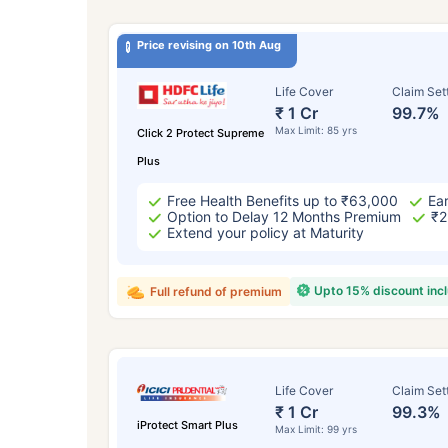
Price revising on 10th Aug
Life Cover
Claim Set
₹ 1 Cr
99.7%
Max Limit: 85 yrs
Click 2 Protect Supreme
Plus
Free Health Benefits up to ₹63,000
Ear
Option to Delay 12 Months Premium
₹2
Extend your policy at Maturity
Upto 15% discount inc
Full refund of premium
Life Cover
Claim Set
₹ 1 Cr
99.3%
iProtect Smart Plus
Max Limit: 99 yrs