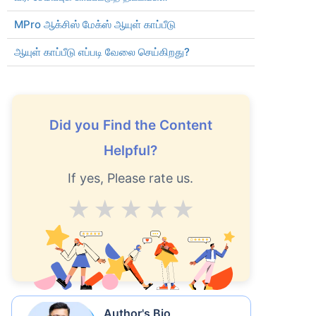
MPro ஆக்சிஸ் மேக்ஸ் ஆயுள் காப்பீடு
ஆயுள் காப்பீடு எப்படி வேலை செய்கிறது?
Did you Find the Content
Helpful?
ு
பாதிக்கிறது
If yes, Please rate us.
Average
Good
V.Good
Excellent
Superb
யது
Author's Bio