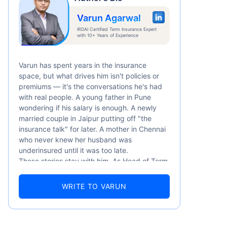
மாதம்
*
Varun Agarwal
IRDAI Certified Term Insurance Expert
with 10+ Years of Experience
Varun has spent years in the insurance
space, but what drives him isn't policies or
premiums — it's the conversations he's had
கவரேஜ். *₹630/மாதம் என்பது 1 கோடி
with real people. A young father in Pune
ு 1 கோடி டேர்ம் லைஃப்
wondering if his salary is enough. A newly
married couple in Jaipur putting off "the
insurance talk" for later. A mother in Chennai
who never knew her husband was
underinsured until it was too late.
These stories stay with him. As Head of Term
Insurance at Policybazaar, Varun knows the
numbers well — 52.4% of Indians are aware
WRITE TO VARUN
of term insurance, yet only 9.6% own it. And
87% of families don't realise they're leaving
their loved ones with far less protection than
they actually need. But behind every