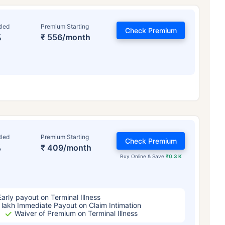
tled
Premium Starting
Check Premium
%
₹ 556/month
் இன்சூரன்ஸ் பிரீமியங்களை எவ்வாற
tled
Premium Starting
Check Premium
%
₹ 409/month
Buy Online & Save
₹0.3 K
 வயது
34 வயது
44 வ
Early payout on Terminal Illness
 lakh Immediate Payout on Claim Intimation
Waiver of Premium on Terminal Illness