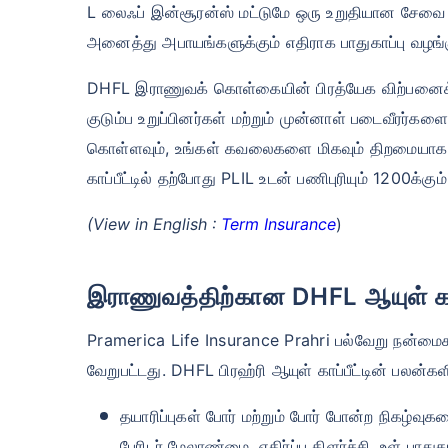
L லைஃப் இன்சூரன்ஸ் மட்டுமே ஒரு உறுதியான சேவை 
அனைத்து அபாயங்களுக்கும் எதிராக பாதுகாப்பு வழங்க
DHFL இராணுவக் கொள்கையின் பிரத்யேக விற்பனைக் கு
குடும்ப உறுப்பினர்கள் மற்றும் முன்னாள் படைவீரர்க
கொள்ளவும், உங்கள் கவலைகளை மிகவும் திறமையாக நி
காப்பீட்டில் தற்போது PLIL உடன் பணிபுரியும் 1200க்கும
(View in English :
Term Insurance
)
இராணுவத்திற்கான DHFL ஆயுள் கா
Pramerica Life Insurance Prahri பல்வேறு நன்மைகளை
வேறுபட்டது. DHFL பிரஹ்ரி ஆயுள் காப்பீட்டின் பலன்
தயாரிப்புகள் போர் மற்றும் போர் போன்ற நிகழ்வ
பேரிடர் மேலாண்மை, எதிர்ப்பு கிளர்ச்சி, உள் பா