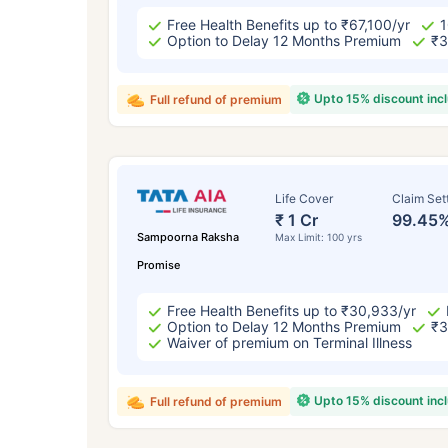
Free Health Benefits up to ₹67,100/yr
1
Option to Delay 12 Months Premium
₹3
Upto 15% discount inc
Full refund of premium
Life Cover
Claim Set
₹ 1 Cr
99.45
Sampoorna Raksha
Max Limit: 100 yrs
Promise
Free Health Benefits up to ₹30,933/yr
Option to Delay 12 Months Premium
₹3
Waiver of premium on Terminal Illness
Upto 15% discount inc
Full refund of premium