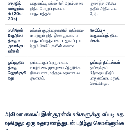
தொழில்
பாதுகாப்பு, உங்களின் ஆரம்பகால
குறைந்த பிரீமிய
வல்லுநர்க
நிதிப் பொறுப்புகளைப்
த்தில் அதிக கவ
ள் (20s-
பாதுகாத்தல்.
ரேஜ்.
30s)
பெற்றோர்
உங்கள் குழந்தைகளின் எதிர்கால
சேமிப்பு +
& குடும்ப
ம் மற்றும் நிதி இலக்குகளைப்
பாதுகாப்புத் திட்ட
த்தை உ
பாதுகாப்பதற்கான பாதுகாப்பு ம
ங்கள்
.
ருவாக்குப
ற்றும் சேமிப்புகளின் கலவை.
வர்கள்
ஓய்வூதிய
ஓய்வுக்குப் பிறகு உங்கள்
ஓய்வுத் திட்டங்கள்
த்தை
வாழ்க்கை முறையை ஆதரிக்க
ஓய்வுக்குப்
நெருங்குகி
நிலையான, உத்தரவாதமான வ
பிந்தைய நிதிப்
றது
ருமானம்.
பாதுகாப்பை உறுதி
செய்கிறது.
அவிவா லைஃப் இன்சூரன்ஸ் உங்களுக்கு எப்படி உத
வுகிறது: ஒரு உதாரணத்துடன் புரிந்து கொள்ளுங்க