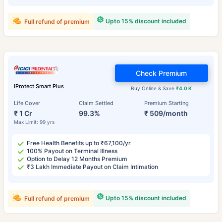
Upto 15% discount included
Full refund of premium
உங்கள் குடும்பத்தின் பாதுகாப்பு ஒரே ஒரு படி தூரத்தில் உள்ளது
View Plans
Check Premium
*₹434/மாதம் என்பது 1 கோடி டேர்ம் லைஃப் இன்சூரன்ஸுக்கான தொடக்க விலை — புகைபிடிக்காத, முன்பே
இருக்கும் நோய்கள் இல்லாத நபருக்கு, 36 வயது வரை கவரேஜ். *₹630/மாதம் என்பது 1 கோடி டேர்ம் லைஃப்
iProtect Smart Plus
Buy Online & Save
₹4.0 K
இன்சூரன்ஸுக்கான தொடக்க விலை — புகைபிடிக்காத, முன்பே இருக்கும் நோய்கள் இல்லாத நபருக்கு, 46
வயது வரை கவரேஜ். *₹1,376/மாதம் என்பது 1 கோடி டேர்ம் லைஃப் இன்சூரன்ஸுக்கான தொடக்க விலை —
புகைபிடிக்காத, முன்பே இருக்கும் நோய்கள் இல்லாத நபருக்கு, 56 வயது வரை கவரேஜ்.
Life Cover
Claim Settled
Premium Starting
₹ 1 Cr
99.3%
₹ 509/month
Max Limit: 99 yrs
Free Health Benefits up to ₹67,100/yr
100% Payout on Terminal Illness
Option to Delay 12 Months Premium
₹3 Lakh Immediate Payout on Claim Intimation
Upto 15% discount included
Full refund of premium