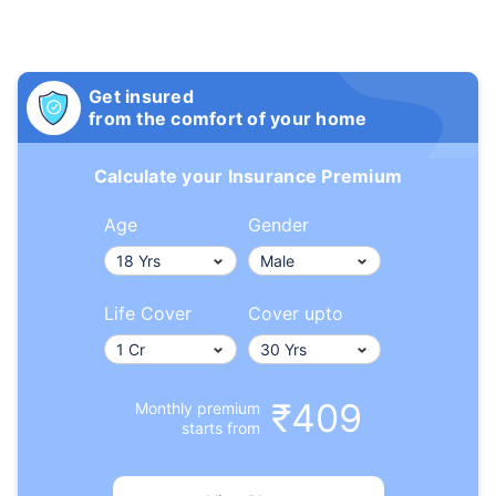
Get insured
from the comfort of your home
Calculate your Insurance Premium
Age
Gender
Life Cover
Cover upto
₹409
Monthly premium
starts from