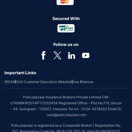
Secured With
Follow us on
Important Links
IRDAI
IRDAI Customer Education Website
Bima Bharosa
Policybazaar Insurance Brokers Private Limited CIN:
U74999HR2014PTC053454 Registered Office - Plot No.119, Sector
- 44, Gurugram - 122001, Haryana Tel no. : 0124-4218302 Email ID:
care@policybazaar.com
Policybazaar is registered as a Composite Broker | Registration No.
742, Registration Code No. IRDA/ DB 797/ 19, Valid till 09/06/2027,