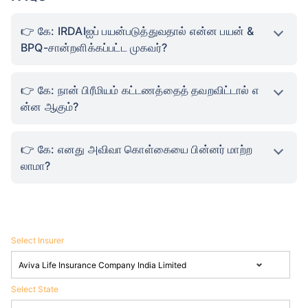
கே: IRDAIஐப் பயன்படுத்துவதால் என்ன பயன் &
BPQ-சான்றளிக்கப்பட்ட முகவர்?
கே: நான் பிரீமியம் கட்டணத்தைத் தவறவிட்டால் எ
ன்ன ஆகும்?
கே: எனது அவிவா கொள்கையை பின்னர் மாற்ற
லாமா?
Select Insurer
Select State