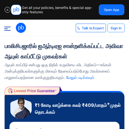
Get all your policies, benefits & special app-
Open App
✕
only features
Sign In
Talk to Expert
பாலிசிபஜாரில் ஐஆர்டிஏஐ சான்றளிக்கப்பட்ட அவிவா
ஆயுள் காப்பீட்டு முகவர்கள்
ஆயுள் காப்பீடு என்பது ஒரு நிதிக் கருவியை விட அதிகம்—உங்கள்
அன்புக்குரியவர்களுக்கு மிகவும் தேவைப்படும்போது அவர்களைப்
பாதுகாப்பதற்கான வாக்குறுதியாகும்.
மேலும் படிக்கவும்
+
₹1 கோடி
வாழ்க்கை கவர்
₹
409
/மாதம்
முதல்
தொடக்கம்