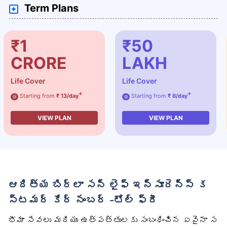
Term Plans
₹1
₹50
CRORE
LAKH
Life Cover
Life Cover
+
+
Starting from
₹ 13/day
Starting from
₹ 8/day
@
@
VIEW PLAN
VIEW PLAN
ఆదిత్య బిర్లా సన్ లైఫ్ ఇన్సూరెన్స్ క
స్టమర్ కేర్ నంబర్ -టోల్ ఫ్రీ
భీమా సేవలు మరియు ఉత్పత్తులకు సంబంధించిన ఏవైనా స