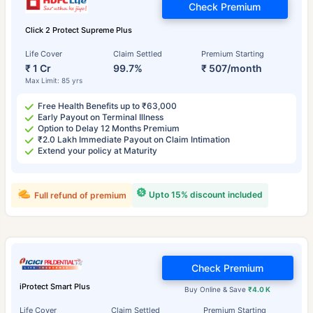
Check Premium
Click 2 Protect Supreme Plus
Life Cover
Claim Settled
Premium Starting
₹ 1 Cr
99.7%
₹ 507/month
Max Limit: 85 yrs
Free Health Benefits up to ₹63,000
Early Payout on Terminal Illness
Option to Delay 12 Months Premium
₹2.0 Lakh Immediate Payout on Claim Intimation
Extend your policy at Maturity
Upto 15% discount included
Full refund of premium
Check Premium
iProtect Smart Plus
Buy Online & Save
₹4.0 K
Life Cover
Claim Settled
Premium Starting