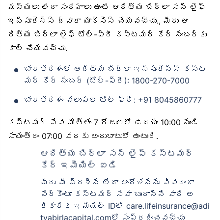
మస్యలు లేదా సందేహాలు ఉంటే ఆదిత్య బిర్లా సన్ లైఫ్
ఇన్సూరెన్స్ ద్వారా యాక్సెస్ చేయవచ్చు., మీరు ఆ
దిత్య బిర్లా లైఫ్ టోల్-ఫ్రీ కస్టమర్ కేర్ నంబర్‌కు
కాల్ చేయవచ్చు.
భారతదేశంలో ఆదిత్య బిర్లా ఇన్సూరెన్స్ కస్ట
మర్ కేర్ నంబర్ (టోల్-ఫ్రీ): 1800-270-7000
భారతదేశం వెలుపల టోల్ ఫ్రీ: +91 8045860777
కస్టమర్ సేవ మొత్తం 7 రోజులలో ఉదయం 10:00 నుండి
సాయంత్రం 07:00 వరకు అందుబాటులో ఉంటుంది.
ఆదిత్య బిర్లా సన్ లైఫ్ కస్టమర్
కేర్ ఇమెయిల్ ఐడి
మీరు మీ ప్రశ్న లేదా ఆందోళనను వివరంగా
పేర్కొంటూ కస్టమర్ సేవా బృందాన్ని వారి అ
ధికారిక ఇమెయిల్ IDలో care.lifeinsurance@adi
tyabirlacapital.comలో సంప్రదించవచ్చు