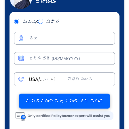
ప్రారంభం
పురుషుడు
మహిళ
పేరు
జన్మ తేదీ (DD/MM/YYYY)
మొబైల్ నంబర్
మీ ప్రీమియాన్ని ఇప్పుడే చెక్ చేయండి