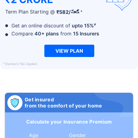
+
Term Plan Starting @
₹
582
/నుండి
#
Get an online discount of
upto 15%
Compare
40+ plans
from
15 Insurers
VIEW PLAN
+
Standard T&C Applied
Get insured
from the comfort of your home
Calculate your Insurance Premium
Age
Gender