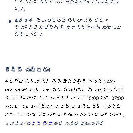
గ్రీవెన్స్ రిడ్రెసల్ ఆఫీసర్‌ను సంప్రదించవ
చ్చు.
4వ దశ:
మీరు ఆదిత్య బిర్లా సన్ లైఫ్ ఇ
న్సూరెన్స్‌కు పోస్ట్ ద్వారా ఫిర్యాదును కూడా సమ
ర్పించవచ్చు
దీన్ని చుట్టడం!
ఆదిత్య బిర్లా సన్ లైఫ్ హెల్ప్‌లైన్ నంబర్ 24X7
అందుబాటులో ఉంది. పాలసీకి సంబంధించిన మీ సందేహాలను ప
రిష్కరించడానికి మీరు వారిని ఉదయం 10:00 నుండి 07:00
గంటల వరకు సంప్రదించవచ్చు. కస్టమర్ సపోర్ట్
టీమ్ చాలా పని చేస్తుంది మరియు త్వరగా స్పందిస్తుంది.
గమనిక:
టర్మ్ బీమా
అది ఏమిటో తెలుసుకోండి