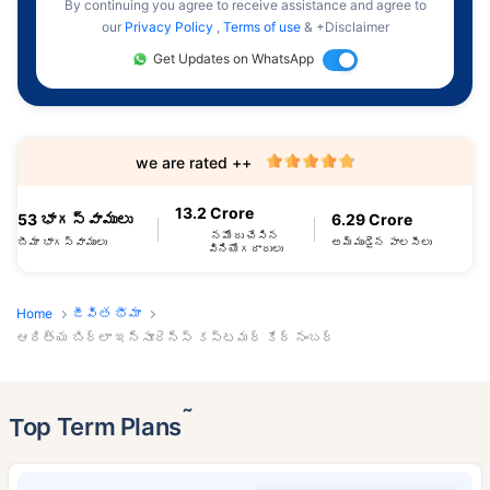
By continuing you agree to receive assistance and agree to
our
Privacy Policy
,
Terms of use
& +Disclaimer
Get Updates on WhatsApp
we are rated ++
13.2 Crore
53 భాగస్వాములు
6.29 Crore
నమోదు చేసిన
బీమా భాగస్వాములు
అమ్ముడైన పాలసీలు
వినియోగదారులు
Home
జీవిత భీమా
ఆదిత్య బిర్లా ఇన్సూరెన్స్ కస్టమర్ కేర్ నంబర్
˜
Top Term Plans