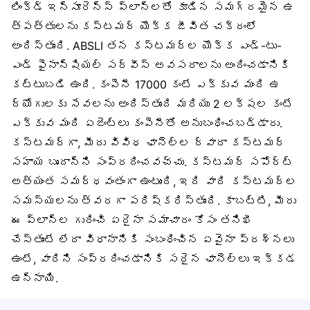
లింక్డ్ ఇన్సూరెన్స్ ప్లాన్‌లతో కూడిన సమగ్రమైన ఉ
త్పత్తులను కస్టమర్ యొక్క జీవిత చక్రంలో
అందిస్తుంది. ABSLI తన కస్టమర్ల యొక్క ఎండ్-టు-
ఎండ్ ఫైనాన్షియల్ సర్వీస్ అవసరాలను అందించడానికి
కట్టుబడి ఉంది. కంపెనీ 17000 కంటే ఎక్కువ మంది ఉ
ద్యోగులకు సేవలను అందిస్తుంది మరియు 2 లక్షల కంటే
ఎక్కువ మంది ఏజెంట్లు కంపెనీతో అనుబంధించబడ్డారు.
కస్టమర్‌గా, మీరు వివిధ ఛానెల్‌ల ద్వారా కస్టమర్
సహాయ బృందాన్ని సంప్రదించవచ్చు. కస్టమర్ సపోర్ట్
అత్యంత సమర్ధవంతంగా ఉంటుంది, ఇది వారి కస్టమర్ల
సమస్యలను త్వరగా పరిష్కరిస్తుంది. కాబట్టి, మీరు
ఈ ప్లాన్‌ల గురించి ఏదైనా సమాచారం కోసం తనిఖీ
చేస్తుంటే లేదా విధానానికి సంబంధించిన ఏవైనా ప్రశ్నలు
ఉంటే, వారిని సంప్రదించడానికి సరైన ఛానెల్‌లు ఇక్కడ
ఉన్నాయి.