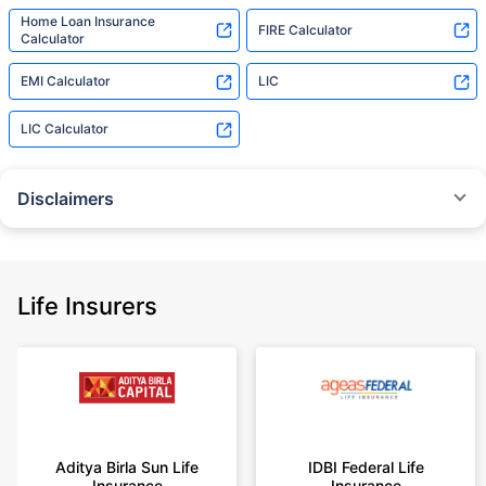
Home Loan Insurance
FIRE Calculator
Calculator
EMI Calculator
LIC
LIC Calculator
Disclaimers
˜
The insurers/plans mentioned are arranged in order of highest to lowest
Sum Assured(SA) offered by Policybazaar’s insurer partners offering term
insurance plans on our platform, as per ‘first year premium of life insurers
as at 31.03.2025 report’ published by IRDAI.
Life Insurers
Policybazaar does not endorse, rate or recommend any particular insurer
or insurance product offered by any insurer. For complete list of insurers in
India refer to the IRDAI website www.irdai.gov.in
+On the basis of your profile
+Rs. 410/month is starting price for a 1 crore term life insurance for an 18
year-old male, non-smoker, with no pre-existing diseases, cover upto 30
Aditya Birla Sun Life
IDBI Federal Life
years of age, rounded off to nearest 10
Insurance
Insurance