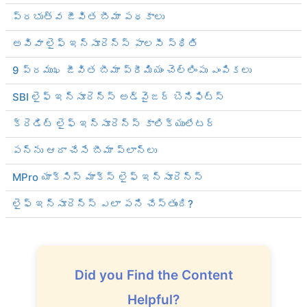
ప్రభుత్వ జీవిత బీమా పథకాలు
అవివా లైఫ్ ఇన్సూరెన్స్ పాలసీ స్థితి
9 ప్రముఖ జీవిత బీమా ప్రీమియం చెల్లింపు ఎంపికలు
SBI లైఫ్ ఇన్సూరెన్స్ అడ్వైజర్ బెనిఫిట్స్
క్రెడిట్ లైఫ్ ఇన్సూరెన్స్ కాలిక్యులేటర్
పన్ను ఆదా చేసే బీమా ప్లాన్‌లు
MPro యాక్సిస్ మాక్స్ లైఫ్ ఇన్సూరెన్స్
లైఫ్ ఇన్సూరెన్స్ ఎలా పని చేస్తుంది?
Did you Find the Content
Helpful?