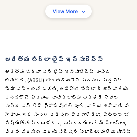
View More
ఆదిత్య బిర్లా లైఫ్ ఇన్సూరెన్స్
ఆదిత్య బిర్లా సన్ లైఫ్ ఇన్సూరెన్స్ కంపెనీ
లిమిటెడ్, (ABSLI) భారతదేశంలోని ప్రముఖ ప్రైవేట్
బీమా సంస్థలలో ఒకటి, ఆదిత్య బిర్లా గ్రూప్ మరియు
కెనడాలోని ప్రముఖ అంతర్జాతీయ ఆర్థిక సేవల
సంస్థ సన్ లైఫ్ ఫైనాన్షియల్ ఇంక్. మధ్య ఉమ్మడి స
హకారం. ఇది సంపద రక్షణ ప్రణాళికలు, పిల్లల భ
విష్యత్తు ప్రణాళికలు, సాంప్రదాయ టర్మ్ ప్లాన్‌లు,
పదవీ విరమణ మరియు పెన్షన్ ప్లాన్‌లు మరియు యూనిట్