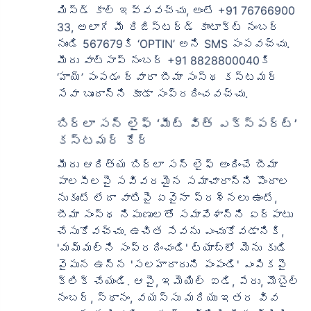
మిస్డ్ కాల్ ఇవ్వవచ్చు, అంటే +91 76766900
33, అలాగే మీ రిజిస్టర్డ్ కాంటాక్ట్ నంబర్
నుండి 567679కి ‘OPTIN’ అని SMS పంపవచ్చు.
మీరు వాట్సాప్ నంబర్ +91 8828800040కి
‘హాయ్’ పంపడం ద్వారా బీమా సంస్థ కస్టమర్
సేవా బృందాన్ని కూడా సంప్రదించవచ్చు.
బిర్లా సన్ లైఫ్ ‘మీట్ విత్ ఎక్స్‌పర్ట్’
కస్టమర్ కేర్
మీరు ఆదిత్య బిర్లా సన్ లైఫ్ అందించే బీమా
పాలసీలపై సవివరమైన సమాచారాన్ని పొందాల
నుకుంటే లేదా వాటిపై ఏవైనా ప్రశ్నలు ఉంటే,
బీమా సంస్థ నిపుణులతో సమావేశాన్ని ఏర్పాటు
చేసుకోవచ్చు. ఉచిత సేవను ఎంచుకోవడానికి,
'మమ్మల్ని సంప్రదించండి' ట్యాబ్‌లో మెను కుడి
వైపున ఉన్న 'సలహాదారుని పంపండి' ఎంపికపై
క్లిక్ చేయండి. ఆపై, ఇమెయిల్ ఐడి, పేరు, మొబైల్
నంబర్, స్థానం, వయస్సు మరియు ఇతర వివ