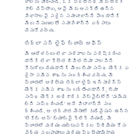
రాలను పూరించండి. ఒక ప్రతినిధి మీకు తిరిగి
కాల్ చేస్తారు, ఆపై మీకు ఆసక్తి ఉన్న
విధానాలపై సరైన సమాచారాన్ని పొందడానికి
మీరు నిపుణులతో సమావేశాన్ని ఏర్పాటు
చేసుకోవచ్చు.
బిర్లా సన్ లైఫ్ బ్రాంచ్ ఆఫీస్
మీ ఆందోళనలు లేదా సందేహాలను పరిష్కరించ
డానికి లేదా కొత్త జీవిత బీమా పాలసీని
కొనుగోలు చేయడానికి మీరు బీమా సంస్థ యొక్క ఏ
దైనా సమీప శాఖను సందర్శించవచ్చు. మీ
ప్రాంతంలో ఆదిత్య బిర్లా లైఫ్ ఇన్సూరెన్స్
యొక్క సమీప శాఖను గుర్తించడానికి, బీమా
సంస్థ యొక్క అధికారిక వెబ్‌సైట్‌లోని ‘మమ్మ
ల్ని సంప్రదించండి’ అనే విభాగాన్ని సంద
ర్శించండి. ఆ తర్వాత మెనూలో కుడివైపున ఉన్న
‘లొకేట్ అస్’ ట్యాబ్‌పై క్లిక్ చేయండి. మీ
ప్రాంతంలో మరియు చుట్టుపక్కల ప్రీమియం కోసం
వైద్య సదుపాయాలు మరియు ప్రత్యామ్నాయ