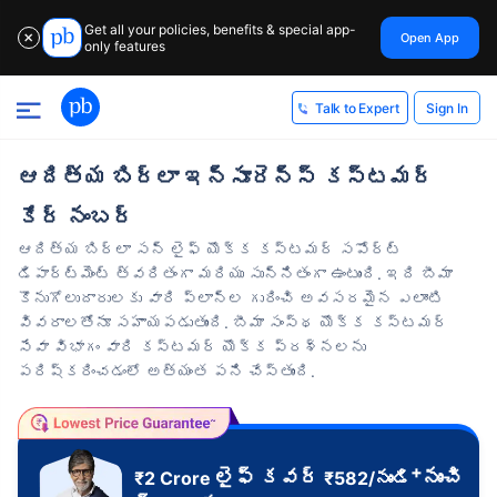
Get all your policies, benefits & special app-
Open App
✕
only features
Sign In
Talk to Expert
ఆదిత్య బిర్లా ఇన్సూరెన్స్ కస్టమర్
కేర్ నంబర్
ఆదిత్య బిర్లా సన్ లైఫ్ యొక్క కస్టమర్ సపోర్ట్
డిపార్ట్‌మెంట్ త్వరితంగా మరియు సున్నితంగా ఉంటుంది. ఇది బీమా
కొనుగోలుదారులకు వారి ప్లాన్‌ల గురించి అవసరమైన ఎలాంటి
వివరాలతోనూ సహాయపడుతుంది. బీమా సంస్థ యొక్క కస్టమర్
సేవా విభాగం వారి కస్టమర్ యొక్క ప్రశ్నలను
పరిష్కరించడంలో అత్యంత పని చేస్తుంది.
+
లైఫ్ కవర్
నుంచి
₹2 Crore
₹
582
/నుండి