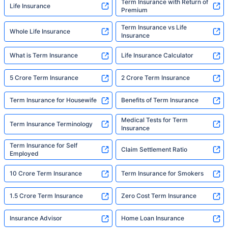
Term Insurance with Return of
Life Insurance
Premium
Term Insurance vs Life
Whole Life Insurance
Insurance
What is Term Insurance
Life Insurance Calculator
5 Crore Term Insurance
2 Crore Term Insurance
Term Insurance for Housewife
Benefits of Term Insurance
Medical Tests for Term
Term Insurance Terminology
Insurance
Term Insurance for Self
Claim Settlement Ratio
Employed
10 Crore Term Insurance
Term Insurance for Smokers
1.5 Crore Term Insurance
Zero Cost Term Insurance
Insurance Advisor
Home Loan Insurance