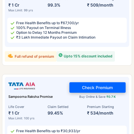
₹ 1 Cr
99.3%
₹ 509/month
Max Limit: 99 yrs
Free Health Benefits up to ₹67,100/yr
100% Payout on Terminal Illness
Option to Delay 12 Months Premium
₹3 Lakh Immediate Payout on Claim Intimation
Upto 15% discount included
Full refund of premium
Check Premium
Sampoorna Raksha Promise
Buy Online & Save
₹0.7 K
Life Cover
Claim Settled
Premium Starting
₹ 1 Cr
99.45%
₹ 534/month
Max Limit: 100 yrs
Free Health Benefits up to ₹30,933/yr