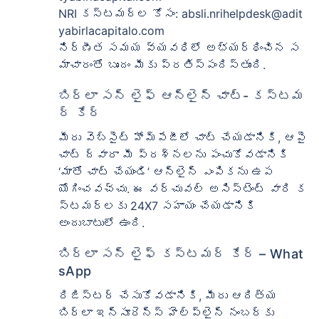
NRI కస్టమర్ల కోసం: absli.nrihelpdesk@adit
yabirlacapitalo.com
నిర్ణీత సమయ వ్యవధిలో అభ్యర్థించిన స
మాచారంతో బృందం మీకు ప్రతిస్పందిస్తుంది.
బిర్లా సన్ లైఫ్ ఆన్‌లైన్ చాట్- కస్టమ
ర్ కేర్
మీరు వెబ్‌సైట్ హోమ్‌పేజీలో చాట్ చేయడానికి, ఆపై
చాట్ ద్వారా మీ ప్రశ్నలను పంచుకోవడానికి
‘మాతో చాట్ చేయండి’ ఆన్‌లైన్ ఎంపికను ఉప
యోగించవచ్చు. ఈ వర్చువల్ అసిస్టెంట్ వారి క
స్టమర్‌లకు 24X7 సహాయం చేయడానికి
అందుబాటులో ఉంది.
బిర్లా సన్ లైఫ్ కస్టమర్ కేర్ – What
sApp
రిజిస్టర్ చేసుకోవడానికి, మీరు ఆదిత్య
బిర్లా ఇన్సూరెన్స్ హెల్ప్‌లైన్ నంబర్‌కు