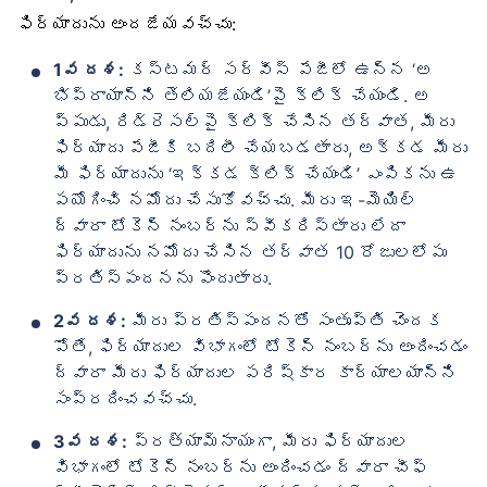
ఫిర్యాదును అందజేయవచ్చు:
1వ దశ:
కస్టమర్ సర్వీస్ పేజీలో ఉన్న ‘అ
భిప్రాయాన్ని తెలియజేయండి’పై క్లిక్ చేయండి. అ
ప్పుడు, రిడ్రెసల్‌పై క్లిక్ చేసిన తర్వాత, మీరు
ఫిర్యాదు పేజీకి బదిలీ చేయబడతారు, అక్కడ మీరు
మీ ఫిర్యాదును ‘ఇక్కడ క్లిక్ చేయండి’ ఎంపికను ఉ
పయోగించి నమోదు చేసుకోవచ్చు. మీరు ఇ-మెయిల్
ద్వారా టోకెన్ నంబర్‌ను స్వీకరిస్తారు లేదా
ఫిర్యాదును నమోదు చేసిన తర్వాత 10 రోజులలోపు
ప్రతిస్పందనను పొందుతారు.
2వ దశ:
మీరు ప్రతిస్పందనతో సంతృప్తి చెందక
పోతే, ఫిర్యాదుల విభాగంలో టోకెన్ నంబర్‌ను అందించడం
ద్వారా మీరు ఫిర్యాదుల పరిష్కార కార్యాలయాన్ని
సంప్రదించవచ్చు.
3వ దశ:
ప్రత్యామ్నాయంగా, మీరు ఫిర్యాదుల
విభాగంలో టోకెన్ నంబర్‌ను అందించడం ద్వారా చీఫ్