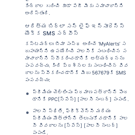
కేంద్రాల గురించి కూడా పేజీ మీకు సమాచారాన్ని
అందిస్తుంది.
ఆదిత్య బిర్లా సన్ లైఫ్ ఇన్సూరెన్స్
యొక్క SMS సర్వీస్
కస్టమర్‌లు బీమా సంస్థ అందించే ‘MyAlerts’ స
దుపాయాన్ని ఉపయోగించి పాలసీకి సంబంధించిన స
మాచారాన్ని స్వీకరించడానికి అభ్యర్థనను
పంపవచ్చు. కింది ప్రశ్నలకు సంబంధించిన వివ
రాలను స్వీకరించడానికి మీరు 567679కి SMS
పంపవచ్చు:
ప్రీమియం చెల్లింపు ప్రమాణపత్రాన్ని పొంద
డానికి PPC[స్పేస్] [పాలసీ నంబర్] పంపండి.
పాలసీ స్థితి, ఫ్రీక్వెన్సీ మరియు
ప్రీమియం మొత్తాన్ని తెలుసుకోవడానికి పాల
సీ వివరాలను [స్పేస్] [పాలసీ నంబర్]
పంపండి.