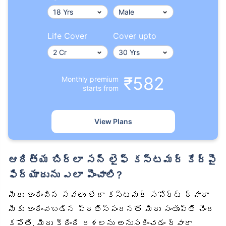
Life Cover
Cover upto
₹582
Monthly premium
starts from
View Plans
ఆదిత్య బిర్లా సన్ లైఫ్ కస్టమర్ కేర్‌పై
ఫిర్యాదును ఎలా పెంచాలి?
మీరు అందించిన సేవలు లేదా కస్టమర్ సపోర్ట్ ద్వారా
మీకు అందించబడిన ప్రతిస్పందనతో మీరు సంతృప్తి చెంద
కపోతే, మీరు క్రింది దశలను అనుసరించడం ద్వారా