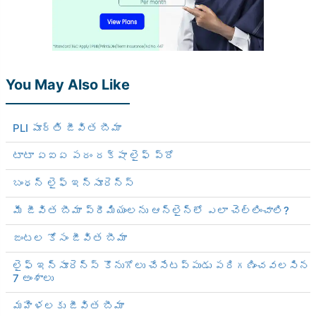
You May Also Like
PLI పూర్తి జీవిత బీమా
టాటా ఏఐఏ పరం రక్షా లైఫ్ ప్రో
బంధన్ లైఫ్ ఇన్సూరెన్స్
మీ జీవిత బీమా ప్రీమియంలను ఆన్‌లైన్‌లో ఎలా చెల్లించాలి?
జంటల కోసం జీవిత బీమా
లైఫ్ ఇన్సూరెన్స్ కొనుగోలు చేసేటప్పుడు పరిగణించవలసిన
7 అంశాలు
మహిళలకు జీవిత బీమా