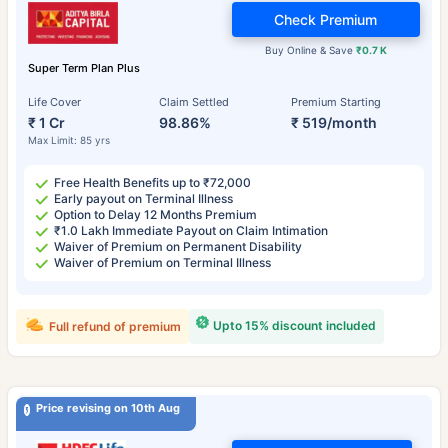
Check Premium
Buy Online & Save
₹0.7 K
Super Term Plan Plus
Life Cover
Claim Settled
Premium Starting
₹ 1 Cr
98.86%
₹ 519/month
Max Limit: 85 yrs
Free Health Benefits up to ₹72,000
Early payout on Terminal Illness
Option to Delay 12 Months Premium
₹1.0 Lakh Immediate Payout on Claim Intimation
Waiver of Premium on Permanent Disability
Waiver of Premium on Terminal Illness
Upto 15% discount included
Full refund of premium
Price revising on 10th Aug