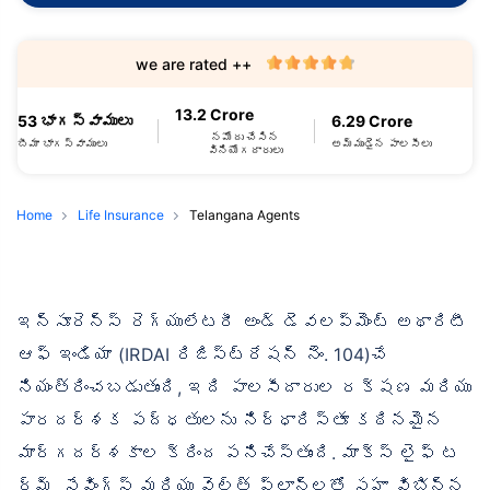
we are rated ++
13.2 Crore
53 భాగస్వాములు
6.29 Crore
నమోదు చేసిన
బీమా భాగస్వాములు
అమ్ముడైన పాలసీలు
వినియోగదారులు
Home
Life Insurance
Telangana Agents
ఇన్సూరెన్స్ రెగ్యులేటరీ అండ్ డెవలప్‌మెంట్ అథారిటీ
ఆఫ్ ఇండియా (IRDAI రిజిస్ట్రేషన్ నెం. 104)చే
నియంత్రించబడుతుంది, ఇది పాలసీదారుల రక్షణ మరియు
పారదర్శక పద్ధతులను నిర్ధారిస్తూ కఠినమైన
మార్గదర్శకాల క్రింద పనిచేస్తుంది. మాక్స్ లైఫ్ ట
ర్మ్, సేవింగ్స్ మరియు వెల్త్ ప్లాన్‌లతో సహా విభిన్న