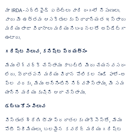
మా IRDA-సర్టిఫైడ్ ఏజెంట్లు వారి రంగంలో నిపుణులు.
వారు మీ ఉత్తమ ఆసక్తులకు ప్రాధాన్యత ఇస్తారు
మరియు తాజా విధానాలు మరియు నిబంధనలతో అప్‌డేట్‌గా
ఉంటారు.
గరిష్ట విలువ, కనిష్ట ప్రయత్నం
మేము లెగ్‌వర్క్ చేస్తాము కాబట్టి మీరు చేయనవసరం
లేదు. వ్రాతపని మరియు విధాన పోలికల నుండి ఫాలో-అ
ప్‌ల వరకు, మేము అన్నింటినీ నిర్వహిస్తాము, మీ సమ
యాన్ని మరియు కృషిని ఆదా చేస్తాము.
డబ్బు కోసం విలువ
విస్తృత శ్రేణి భీమా ప్రదాతలకు యాక్సెస్‌తో, మేము
పోటీ ప్రీమియంలు, బలమైన కవరేజ్ మరియు గరిష్ట