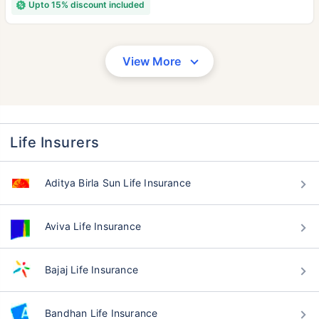
Upto 15% discount included
View More
వయసు టర్మ్ ఇన్సూరెన్స్ ప్రీమియంలను
Life Insurers
ఎలా ప్రభావితం చేస్తుంది
Aditya Birla Sun Life Insurance
సంవత్సరాలు
34 సంవత్సరాలు
Aviva Life Insurance
Bajaj Life Insurance
₹ 434/నెల
*
₹ 630/నెల
*
44 సంవత్సరాలు
Bandhan Life Insurance