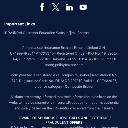
Important Links
IRDAI
IRDAI Customer Education Website
Bima Bharosa
Policybazaar Insurance Brokers Private Limited CIN:
U74999HR2014PTC053454 Registered Office - Plot No.119, Sector
- 44, Gurugram - 122001, Haryana Tel no. : 0124-4218302 Email ID:
care@policybazaar.com
Policybazaar is registered as a Composite Broker | Registration No.
742, Registration Code No. IRDA/ DB 797/ 19, Valid till 09/06/2027,
License category- Composite Broker
Visitors are hereby informed that their information submitted on the
website may be shared with insurers.Product information is authentic
and solely based on the information received from the insurers.
BEWARE OF SPURIOUS PHONE CALLS AND FICTITIOUS /
FRAUDULENT OFFERS
IRDAI or its officials do not involve in activities like selling insurance