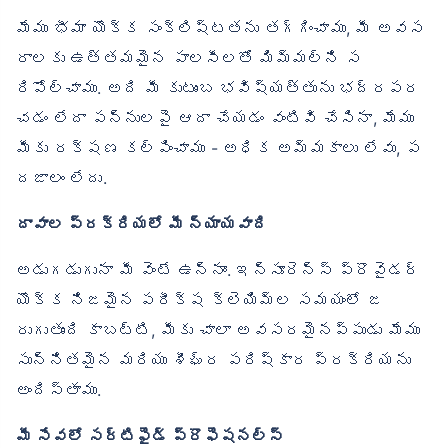
మేము భీమా యొక్క సంక్లిష్టతను తగ్గించాము, మీ అవస
రాలకు ఉత్తమమైన పాలసీలతో మిమ్మల్ని స
రిపోల్చాము. అది మీ కుటుంబ భవిష్యత్తును భద్రపర
చడం లేదా పన్నులపై ఆదా చేయడం వంటివి చేసినా, మేము
మీకు రక్షణ కల్పించాము - అధిక అమ్మకాలు లేవు, ప
దజాలం లేదు.
దావాల ప్రక్రియలో మీ న్యాయవాది
అడుగడుగునా మీ వెంటే ఉన్నాం. ఇన్సూరెన్స్ ప్రొవైడర్
యొక్క నిజమైన పరీక్ష క్లెయిమ్‌ల సమయంలో జ
రుగుతుంది కాబట్టి, మీకు చాలా అవసరమైనప్పుడు మేము
సున్నితమైన మరియు శీఘ్ర పరిష్కార ప్రక్రియను
అందిస్తాము.
మీ సేవలో సర్టిఫైడ్ ప్రొఫెషనల్స్