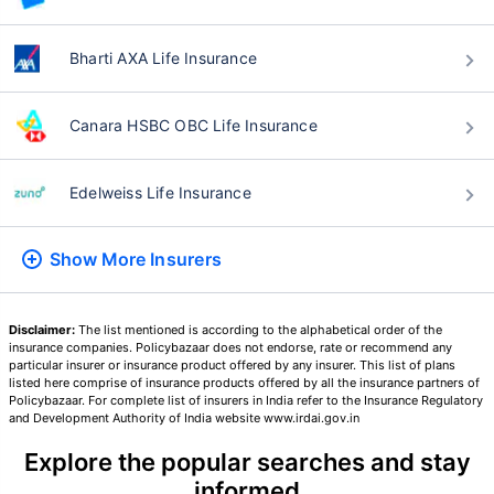
Bharti AXA Life Insurance
₹ 1,376/నెల
*
Canara HSBC OBC Life Insurance
మీ కుటుంబం యొక్క భద్రత కేవలం ఒక అడుగు దూరంలో ఉంది
Edelweiss Life Insurance
Show More
Insurers
సరైన ప్లాన్‌ను ఎంచుకోండి
*₹434/నెల 1 కోటి టర్మ్ లైఫ్ ఇన్సూరెన్స్‌కు ప్రారంభ ధర — పొగాకు తాగని, ముందే ఉన్న
వ్యాధులు లేని వ్యక్తికి, 36 సంవత్సరాల వయసు వరకు కవరేజ్. *₹630/నెల 1 కోటి టర్మ్
Disclaimer:
The list mentioned is according to the alphabetical order of the
లైఫ్ ఇన్సూరెన్స్‌కు ప్రారంభ ధర — పొగాకు తాగని, ముందే ఉన్న వ్యాధులు లేని వ్యక్తికి, 46
insurance companies. Policybazaar does not endorse, rate or recommend any
సంవత్సరాల వయసు వరకు కవరేజ్. . *₹1,376/నెల 1 కోటి టర్మ్ లైఫ్ ఇన్సూరెన్స్‌కు ప్రారంభ
particular insurer or insurance product offered by any insurer. This list of plans
ధర — పొగాకు తాగని, ముందే ఉన్న వ్యాధులు లేని వ్యక్తికి, 56 సంవత్సరాల వయసు వరకు
కవరేజ్.
listed here comprise of insurance products offered by all the insurance partners of
Policybazaar. For complete list of insurers in India refer to the Insurance Regulatory
and Development Authority of India website www.irdai.gov.in
Explore the popular searches and stay
informed