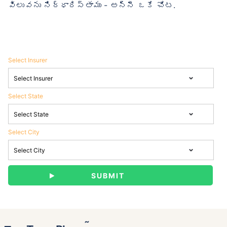
విలువను నిర్ధారిస్తాము - అన్నీ ఒకే చోట.
Select Insurer
Select State
Select City
˜