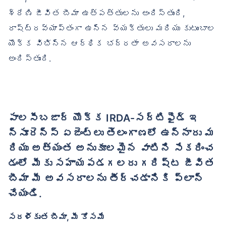
శ్రేణి జీవిత బీమా ఉత్పత్తులను అందిస్తుంది,
రాష్ట్రవ్యాప్తంగా ఉన్న వ్యక్తులు మరియు కుటుంబాల
యొక్క విభిన్న ఆర్థిక భద్రతా అవసరాలను
అందిస్తుంది.
పాలసీబజార్ యొక్క IRDA-సర్టిఫైడ్ ఇ
న్సూరెన్స్ ఏజెంట్లు తెలంగాణలో ఉన్నారు మ
రియు అత్యంత అనుకూలమైన వాటిని సేకరించ
డంలో మీకు సహాయపడగలరు గరిష్ట జీవిత
బీమా మీ అవసరాలను తీర్చడానికి ప్లాన్
చేయండి.
సరళీకృత బీమా, మీ కోసమే