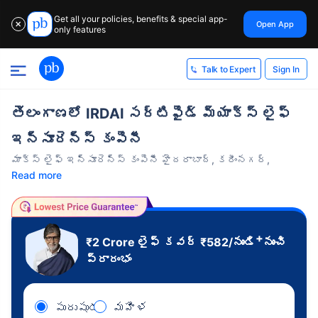
Get all your policies, benefits & special app-
Open App
✕
only features
Sign In
Talk to Expert
తెలంగాణలో IRDAI సర్టిఫైడ్ మ్యాక్స్ లైఫ్
ఇన్సూరెన్స్ కంపెనీ
మాక్స్ లైఫ్ ఇన్సూరెన్స్ కంపెనీ హైదరాబాద్, కరీంనగర్,
Read more
+
₹2 Crore
లైఫ్ కవర్
₹
582
/నుండి
నుంచి
ప్రారంభం
పురుషుడు
మహిళ