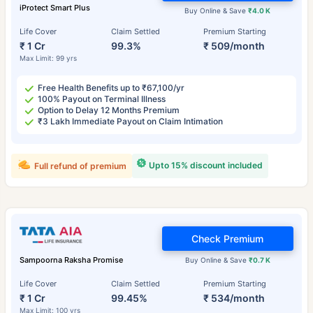
iProtect Smart Plus
Buy Online & Save
₹4.0 K
Life Cover
Claim Settled
Premium Starting
₹ 1 Cr
99.3%
₹ 509/month
Max Limit: 99 yrs
Free Health Benefits up to ₹67,100/yr
100% Payout on Terminal Illness
Option to Delay 12 Months Premium
₹3 Lakh Immediate Payout on Claim Intimation
Upto 15% discount included
Full refund of premium
Check Premium
Sampoorna Raksha Promise
Buy Online & Save
₹0.7 K
Life Cover
Claim Settled
Premium Starting
₹ 1 Cr
99.45%
₹ 534/month
Max Limit: 100 yrs