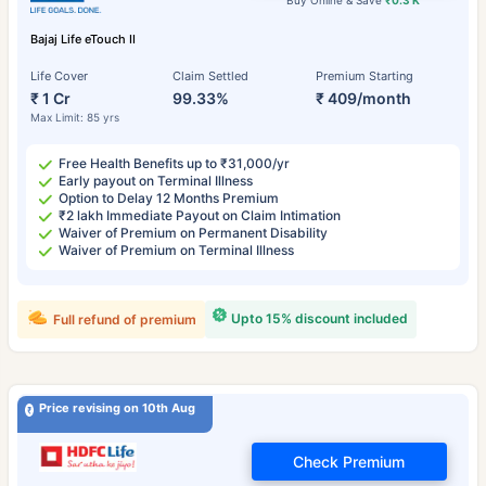
Bajaj Life eTouch II
Life Cover
Claim Settled
Premium Starting
₹ 1 Cr
99.33%
₹ 409/month
Max Limit: 85 yrs
Free Health Benefits up to ₹31,000/yr
Early payout on Terminal Illness
Option to Delay 12 Months Premium
₹2 lakh Immediate Payout on Claim Intimation
Waiver of Premium on Permanent Disability
Waiver of Premium on Terminal Illness
Upto 15% discount included
Full refund of premium
Price revising on 10th Aug
Check Premium