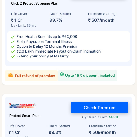
Click 2 Protect Supreme Plus
Life Cover
Claim Settled
Premium Starting
₹ 1 Cr
99.7%
₹ 507/month
Max Limit: 85 yrs
Free Health Benefits up to ₹63,000
Early Payout on Terminal Illness
Option to Delay 12 Months Premium
₹2.0 Lakh Immediate Payout on Claim Intimation
Extend your policy at Maturity
Upto 15% discount included
Full refund of premium
Check Premium
iProtect Smart Plus
Buy Online & Save
₹4.0 K
Life Cover
Claim Settled
Premium Starting
₹ 1 Cr
99.3%
₹ 509/month