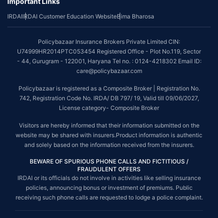
Important Links
IRDAI
IRDAI Customer Education Website
Bima Bharosa
Policybazaar Insurance Brokers Private Limited CIN:
U74999HR2014PTC053454 Registered Office - Plot No.119, Sector
- 44, Gurugram - 122001, Haryana Tel no. : 0124-4218302 Email ID:
care@policybazaar.com
Policybazaar is registered as a Composite Broker | Registration No.
742, Registration Code No. IRDA/ DB 797/ 19, Valid till 09/06/2027,
License category- Composite Broker
Visitors are hereby informed that their information submitted on the
website may be shared with insurers.Product information is authentic
and solely based on the information received from the insurers.
BEWARE OF SPURIOUS PHONE CALLS AND FICTITIOUS /
FRAUDULENT OFFERS
IRDAI or its officials do not involve in activities like selling insurance
policies, announcing bonus or investment of premiums. Public
receiving such phone calls are requested to lodge a police complaint.