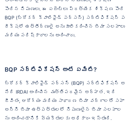
అందించడానికి లైసెన్స్ పొందిన నిపుణులు, శిక్షణ
పొందిన నిపుణులు. ఈ ఏజెంట్లు ప్రత్యేక శిక్షణ పొంది
BQP (బ్రోకర్ క్వాలిఫైడ్ పర్సన్) సర్టిఫికేషన్ ప
రీక్షలో ఉత్తీర్ణులై అనుకూలీకరించిన బీమా సలహాలు
మరియు పరిష్కారాలను అందించారు.
BQP సర్టిఫికేషన్ అంటే ఏమిటి?
బ్రోకర్ క్వాలిఫైడ్ పర్సన్ (BQP) సర్టిఫికేషన్ అ
నేది IRDAI అందించిన వృత్తిపరమైన అర్హత. ఇది
జీవితం, ఆరోగ్యం మరియు సాధారణ బీమా వర్గాలతో సహా
అన్ని బీమా ఉత్పత్తులలో నిపుణులైన బీమా సలహాల
ను అందించడానికి వ్యక్తులకు అధికారం ఇస్తుంది.