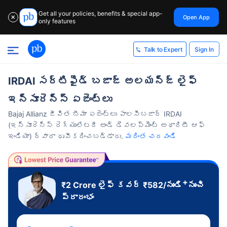
Get all your policies, benefits & special app-
Open App
✕
only features
Sign In
Talk to Expert
IRDAI సర్టిఫైడ్ బజాజ్ అలయన్జ్ లైఫ్
ఇన్సూరెన్స్ ఏజెంట్లు
Bajaj Allianz జీవిత బీమా ఏజెంట్లు పాలసీబజార్ IRDAI
(ఇన్సూరెన్స్ రెగ్యులేటరీ అండ్ డెవలప్‌మెంట్ అథారిటీ ఆఫ్
ఇండియా) ద్వారా ధృవీకరించబడ్డారు.
మరింత చదవండి
+
₹2 Crore
లైఫ్ కవర్
₹
582
/నుండి
నుంచి
ప్రారంభం