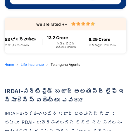
we are rated ++
13.2 Crore
53 భాగస్వాములు
6.29 Crore
నమోదు చేసిన
బీమా భాగస్వాములు
అమ్ముడైన పాలసీలు
వినియోగదారులు
Home
Life Insurance
Telangana Agents
IRDAI-సర్టిఫైడ్ బజాజ్ అలయన్జ్ లైఫ్ ఇ
న్సూరెన్స్ ఏజెంట్లు ఎవరు?
IRDAI-ధృవీకరించబడిన బజాజ్ అలయన్జ్ బీమా ఏ
జెంట్లు IRDAI- ధృవీకరించబడిన జీవిత బీమా సేవలను