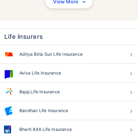
View More
సంవత్సరాలు
34 సంవత్సరాలు
Life Insurers
₹ 434/నెల
*
₹ 630/నెల
*
44 సంవత్సరాలు
Aditya Birla Sun Life Insurance
Aviva Life Insurance
₹ 1,376/నెల
*
Bajaj Life Insurance
మీ కుటుంబం యొక్క భద్రత కేవలం ఒక అడుగు దూరంలో ఉంది
Bandhan Life Insurance
సరైన ప్లాన్‌ను ఎంచుకోండి
Bharti AXA Life Insurance