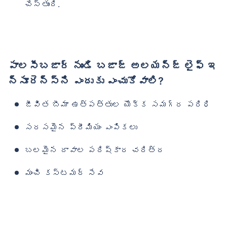
చేస్తుంది.
పాలసీబజార్ నుండి బజాజ్ అలయన్జ్ లైఫ్ ఇ
న్సూరెన్స్‌ని ఎందుకు ఎంచుకోవాలి?
జీవిత బీమా ఉత్పత్తుల యొక్క సమగ్ర పరిధి
సరసమైన ప్రీమియం ఎంపికలు
బలమైన దావాల పరిష్కార చరిత్ర
మంచి కస్టమర్ సేవ