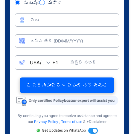
పురుషుడు
మహిళ
పేరు
జన్మ తేదీ (DD/MM/YYYY)
మొబైల్ నంబర్
మీ ప్రీమియాన్ని ఇప్పుడే చెక్ చేయండి
By continuing you agree to receive assistance and agree to
our
Privacy Policy
,
Terms of use
& +Disclaimer
Get Updates on WhatsApp