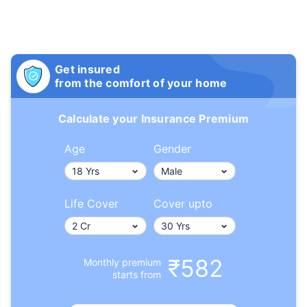
Get insured
from the comfort of your home
Calculate your Insurance Premium
Age
Gender
Life Cover
Cover upto
₹582
Monthly premium
starts from