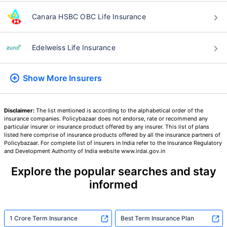
*₹434/నెల 1 కోటి టర్మ్ లైఫ్ ఇన్సూరెన్స్‌కు ప్రారంభ ధర — పొగాకు తాగని, ముందే ఉన్న
Canara HSBC OBC Life Insurance
వ్యాధులు లేని వ్యక్తికి, 36 సంవత్సరాల వయసు వరకు కవరేజ్. *₹630/నెల 1 కోటి టర్మ్
లైఫ్ ఇన్సూరెన్స్‌కు ప్రారంభ ధర — పొగాకు తాగని, ముందే ఉన్న వ్యాధులు లేని వ్యక్తికి, 46
సంవత్సరాల వయసు వరకు కవరేజ్. . *₹1,376/నెల 1 కోటి టర్మ్ లైఫ్ ఇన్సూరెన్స్‌కు ప్రారంభ
ధర — పొగాకు తాగని, ముందే ఉన్న వ్యాధులు లేని వ్యక్తికి, 56 సంవత్సరాల వయసు వరకు
కవరేజ్.
Edelweiss Life Insurance
Show More
Insurers
Disclaimer:
The list mentioned is according to the alphabetical order of the
insurance companies. Policybazaar does not endorse, rate or recommend any
particular insurer or insurance product offered by any insurer. This list of plans
listed here comprise of insurance products offered by all the insurance partners of
Policybazaar. For complete list of insurers in India refer to the Insurance Regulatory
and Development Authority of India website www.irdai.gov.in
Explore the popular searches and stay
informed
1 Crore Term Insurance
Best Term Insurance Plan