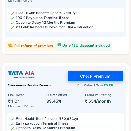
Max Limit: 99 yrs
Free Health Benefits up to ₹67,100/yr
100% Payout on Terminal Illness
Option to Delay 12 Months Premium
₹3 Lakh Immediate Payout on Claim Intimation
Upto 15% discount included
Full refund of premium
Check Premium
Sampoorna Raksha Promise
Buy Online & Save
₹0.7 K
Life Cover
Claim Settled
Premium Starting
₹ 1 Cr
99.45%
₹ 534/month
Max Limit: 100 yrs
Free Health Benefits up to ₹30,933/yr
Early payout on Terminal Illness
Option to Delay 12 Months Premium