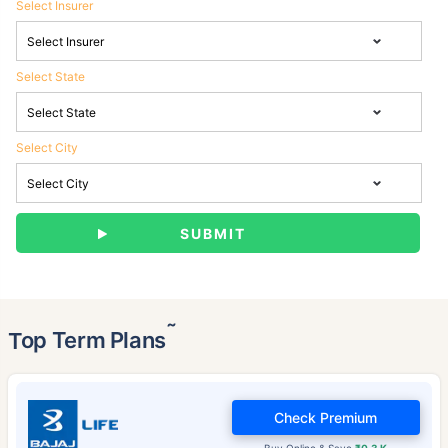
Select Insurer
Select State
Select City
˜
Top Term Plans
Check Premium
Buy Online & Save
₹0.3 K