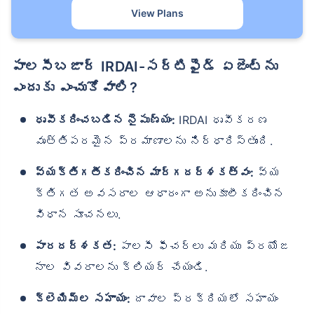
View Plans
పాలసీబజార్ IRDAI-సర్టిఫైడ్ ఏజెంట్‌ను
ఎందుకు ఎంచుకోవాలి?
ధృవీకరించబడిన నైపుణ్యం:
IRDAI ధృవీకరణ
వృత్తిపరమైన ప్రమాణాలను నిర్ధారిస్తుంది.
వ్యక్తిగతీకరించిన మార్గదర్శకత్వం:
వ్య
క్తిగత అవసరాల ఆధారంగా అనుకూలీకరించిన
విధాన సూచనలు.
పారదర్శకత:
పాలసీ ఫీచర్‌లు మరియు ప్రయోజ
నాల వివరాలను క్లియర్ చేయండి.
క్లెయిమ్‌ల సహాయం:
దావాల ప్రక్రియలో సహాయం