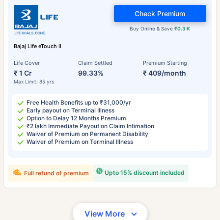
Check Premium
Buy Online & Save
₹0.3 K
Bajaj Life eTouch II
Life Cover
Claim Settled
Premium Starting
₹ 1 Cr
99.33%
₹ 409/month
Max Limit: 85 yrs
Free Health Benefits up to ₹31,000/yr
Early payout on Terminal Illness
Option to Delay 12 Months Premium
₹2 lakh Immediate Payout on Claim Intimation
Waiver of Premium on Permanent Disability
Waiver of Premium on Terminal Illness
Upto 15% discount included
Full refund of premium
View More