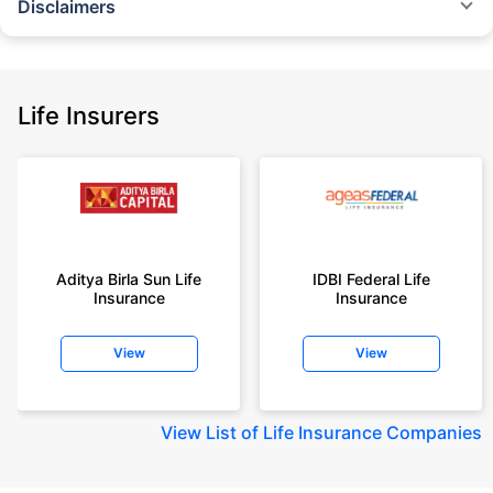
Disclaimers
˜
The insurers/plans mentioned are arranged in order of highest to lowest
Sum Assured(SA) offered by Policybazaar’s insurer partners offering term
insurance plans on our platform, as per ‘first year premium of life insurers
as at 31.03.2025 report’ published by IRDAI.
Life Insurers
Policybazaar does not endorse, rate or recommend any particular insurer
or insurance product offered by any insurer. For complete list of insurers in
India refer to the IRDAI website www.irdai.gov.in
+On the basis of your profile
+Rs. 410/month is starting price for a 1 crore term life insurance for an 18
year-old male, non-smoker, with no pre-existing diseases, cover upto 30
Aditya Birla Sun Life
IDBI Federal Life
years of age, rounded off to nearest 10
Insurance
Insurance
+Rs. 410/month (Rs.14/day) is starting price for a 1 crore term life
insurance for an 18 year-old male, non-smoker, with no pre-existing
View
View
diseases, cover upto 30 years of age rounded off to nearest 10
+Rs. 245 is starting price for a 50 lakhs term life insurance for an 18 year-
old male, non-smoker, with no pre-existing diseases, cover upto 30 years
View
List of Life Insurance Companies
of age.
+Rs. 8/day is starting price for a 50 lakhs term life insurance for an 18
year-old male, non-smoker, with no pre-existing diseases, cover upto 30