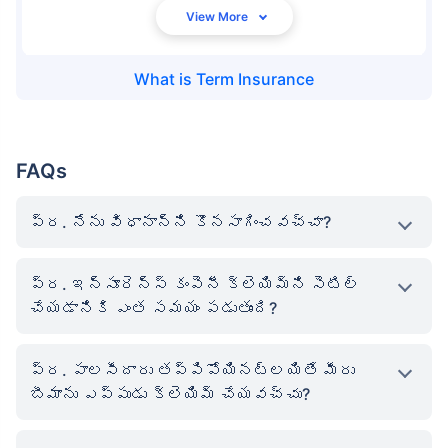
What is
Term Insurance
FAQs
ప్ర. నేను విధానాన్ని కొనసాగించవచ్చా?
ప్ర. ఇన్సూరెన్స్ కంపెనీ క్లెయిమ్‌ని సెటిల్
చేయడానికి ఎంత సమయం పడుతుంది?
ప్ర. పాలసీదారు తప్పిపోయినట్లయితే మీరు
బీమాను ఎప్పుడు క్లెయిమ్ చేయవచ్చు?