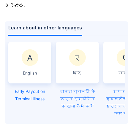
ర్పించాలి.
Learn about in other languages
English
हिंदी
मराठी
Early Payout on
लापता व्यक्ति के
हरवलेल्
Terminal Illness
टर्म इंश्योरेंस
व्यक्तीच्या
का दावा कैसे करें
इन्शुरन्सचा
कसा करा