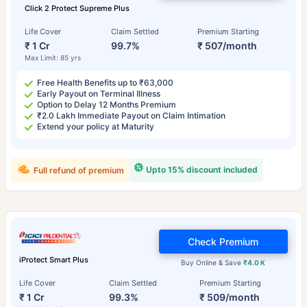
Click 2 Protect Supreme Plus
Life Cover
Claim Settled
Premium Starting
₹ 1 Cr
99.7%
₹ 507/month
Max Limit: 85 yrs
Free Health Benefits up to ₹63,000
Early Payout on Terminal Illness
Option to Delay 12 Months Premium
₹2.0 Lakh Immediate Payout on Claim Intimation
Extend your policy at Maturity
Upto 15% discount included
Full refund of premium
Check Premium
iProtect Smart Plus
Buy Online & Save
₹4.0 K
Life Cover
Claim Settled
Premium Starting
₹ 1 Cr
99.3%
₹ 509/month