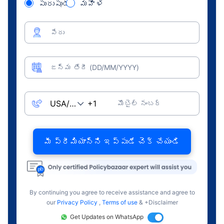
పురుషుడు
మహిళ
పేరు
జన్మ తేదీ (DD/MM/YYYY)
మొబైల్ నంబర్
మీ ప్రీమియాన్ని ఇప్పుడే చెక్ చేయండి
By continuing you agree to receive assistance and agree to
our
Privacy Policy
,
Terms of use
& +Disclaimer
Get Updates on WhatsApp