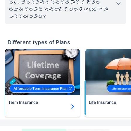
ప్ర. తప్పిపోయిన వ్యక్తి యొక్క జీవిత
బీమాను క్లెయిమ్ చేయడానికి లబ్ధిదారుడిగా మీ
ఎంపికలు ఏమిటి?
Different types of Plans
Term Insurance
Life Insurance