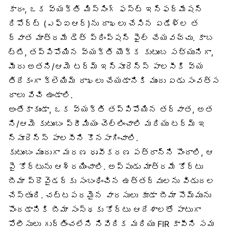
కారం, ఒక వ్యక్తి మిస్సింగ్ ఫస్ట్ ఇన్ఫర్మేషన్
రిపోర్ట్ (ఎఫ్‌ఐఆర్)ను దాఖలు చేసిన ఏడేళ్ల త
ర్వాత మాత్రమే డెత్ ప్రింప్షన్ ఫైల్ చేయవచ్చు. కాబ
ట్టి, తప్పిపోయిన వ్యక్తి యొక్క కుటుంబ సభ్యునిగా,
మీరు అతని/ఆమె టర్మ్ ఇన్సూరెన్స్ పాలసీకి వ్య
తిరేకంగా క్లెయిమ్ దాఖలు చేయడానికి ముందు ఏడు సంవత్స
రాలు వేచి ఉండాలి.
అంతేకాకుండా, ఒక వ్యక్తి తప్పిపోయిన తర్వాత, అత
ని/ఆమె కుటుంబం ప్రీమియం చెల్లించాలి మరియు టర్మ్ ఇ
న్సూరెన్స్ పాలసీని కొనసాగించాలి.
కుటుంబం ముందుగా మరణ ధృవీకరణ పత్రాన్ని పొందాలి, ఆ
పై కోర్టును ఆశ్రయించాలి. అప్పుడు మాత్రమే కోర్టు
బీమా ప్రొవైడర్‌కు సంబంధించిన ఉత్తర్వులను విడుదల
చేస్తుంది. చట్టపరమైన వారసులు కూడా బీమా సొమ్మును
పొందడానికి బీమా సంస్థకు కోర్టు ఆదేశాలతో పాటుగా
పోలీసులు గుర్తించలేని నివేదిక మరియు FIR కాపీని సమ