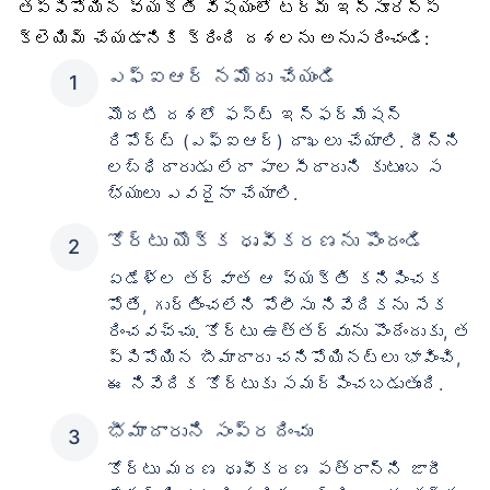
తప్పిపోయిన వ్యక్తి విషయంలో టర్మ్ ఇన్సూరెన్స్
క్లెయిమ్ చేయడానికి క్రింది దశలను అనుసరించండి:
ఎఫ్‌ఐఆర్ నమోదు చేయండి
మొదటి దశలో ఫస్ట్ ఇన్ఫర్మేషన్
రిపోర్ట్ (ఎఫ్‌ఐఆర్) దాఖలు చేయాలి. దీన్ని
లబ్ధిదారుడు లేదా పాలసీదారుని కుటుంబ స
భ్యులు ఎవరైనా చేయాలి.
కోర్టు యొక్క ధృవీకరణను పొందండి
ఏడేళ్ల తర్వాత ఆ వ్యక్తి కనిపించక
పోతే, గుర్తించలేని పోలీసు నివేదికను సేక
రించవచ్చు. కోర్టు ఉత్తర్వును పొందేందుకు, త
ప్పిపోయిన బీమాదారు చనిపోయినట్లు భావించి,
ఈ నివేదిక కోర్టుకు సమర్పించబడుతుంది.
భీమాదారుని సంప్రదించు
కోర్టు మరణ ధృవీకరణ పత్రాన్ని జారీ