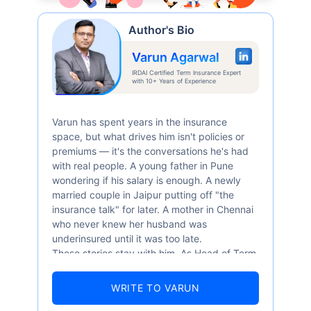
Author's Bio
Varun Agarwal
IRDAI Certified Term Insurance Expert
with 10+ Years of Experience
Varun has spent years in the insurance
space, but what drives him isn't policies or
premiums — it's the conversations he's had
with real people. A young father in Pune
wondering if his salary is enough. A newly
married couple in Jaipur putting off "the
insurance talk" for later. A mother in Chennai
who never knew her husband was
underinsured until it was too late.
These stories stay with him. As Head of Term
Insurance at Policybazaar, Varun knows the
numbers well — 52.4% of Indians are aware
WRITE TO VARUN
of term insurance, yet only 9.6% own it. And