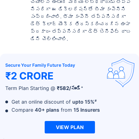
చేయాల్సి ఉంటుంది మరియు లబ్ధిదారుడు తప్ప
నిసరిగా ఈ డిక్లరేషన్‌తో బీమా కంపెనీని
సంప్రదించాలి. భీమా కంపెనీ తప్పనిసరిగా
డెత్ క్లాజ్ యొక్క తిరస్కరించదగిన ఊహ
ప్రకారం తప్పనిసరిగా డెత్ బెనిఫిట్ రాబ
డిని చెల్లించాలి.
Secure Your Family Future Today
₹2 CRORE
+
Term Plan Starting @
₹
582
/నుండి
#
Get an online discount of
upto 15%
Compare
40+ plans
from
15 Insurers
VIEW PLAN