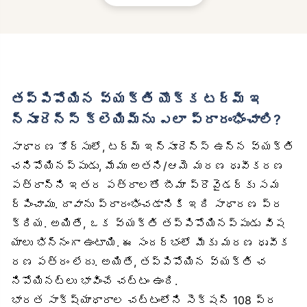
తప్పిపోయిన వ్యక్తి యొక్క టర్మ్ ఇ
న్సూరెన్స్ క్లెయిమ్‌ను ఎలా ప్రారంభించాలి?
సాధారణ కోర్సులో, టర్మ్ ఇన్సూరెన్స్ ఉన్న వ్యక్తి
చనిపోయినప్పుడు, మేము అతని/ఆమె మరణ ధృవీకరణ
పత్రాన్ని ఇతర పత్రాలతో బీమా ప్రొవైడర్‌కు సమ
ర్పించాము. దావాను ప్రారంభించడానికి ఇది సాధారణ ప్ర
క్రియ. అయితే, ఒక వ్యక్తి తప్పిపోయినప్పుడు విష
యాలు భిన్నంగా ఉంటాయి. ఈ సందర్భంలో మీకు మరణ ధృవీక
రణ పత్రం లేదు. అయితే, తప్పిపోయిన వ్యక్తి చ
నిపోయినట్లు భావించే చట్టం ఉంది.
భారత సాక్ష్యాధారాల చట్టంలోని సెక్షన్ 108 ప్ర