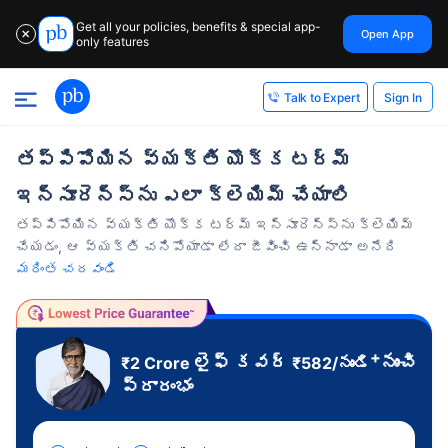
Get all your policies, benefits & special app-
Open App
✕
only features
Sign In
Talk to Expert
తప్పిపోయిన వ్యక్తి యొక్క టర్మ్
ఇన్సూరెన్స్‌ను ఎలా క్లెయిమ్ చేయాలి
తప్పిపోయిన వ్యక్తి యొక్క టర్మ్ ఇన్సూరెన్స్‌ను క్లెయిమ్
చేయడం, ఆ వ్యక్తి చనిపోయాడా లేదా జీవించి ఉన్నాడా అనేది
మరింత చదవండి
+
లైఫ్ కవర్
నుంచి
₹2 Crore
₹
582
/నుండి
ప్రారంభం