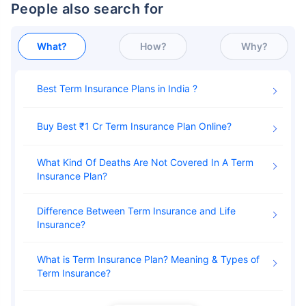
People also search for
₹ 1,376/నెల
*
What?
How?
Why?
మీ కుటుంబం యొక్క భద్రత కేవలం ఒక అడుగు దూరంలో ఉంది
Best Term Insurance Plans in India
Buy Best ₹1 Cr Term Insurance Plan Online
సరైన ప్లాన్‌ను ఎంచుకోండి
What Kind Of Deaths Are Not Covered In A Term
*₹434/నెల 1 కోటి టర్మ్ లైఫ్ ఇన్సూరెన్స్‌కు ప్రారంభ ధర — పొగాకు తాగని, ముందే ఉన్న
వ్యాధులు లేని వ్యక్తికి, 36 సంవత్సరాల వయసు వరకు కవరేజ్. *₹630/నెల 1 కోటి టర్మ్
Insurance Plan
లైఫ్ ఇన్సూరెన్స్‌కు ప్రారంభ ధర — పొగాకు తాగని, ముందే ఉన్న వ్యాధులు లేని వ్యక్తికి, 46
సంవత్సరాల వయసు వరకు కవరేజ్. . *₹1,376/నెల 1 కోటి టర్మ్ లైఫ్ ఇన్సూరెన్స్‌కు ప్రారంభ
ధర — పొగాకు తాగని, ముందే ఉన్న వ్యాధులు లేని వ్యక్తికి, 56 సంవత్సరాల వయసు వరకు
కవరేజ్.
Difference Between Term Insurance and Life
Insurance
What is Term Insurance Plan? Meaning & Types of
Term Insurance