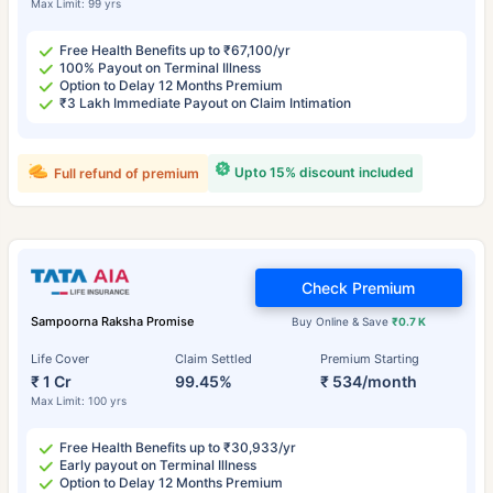
Max Limit: 99 yrs
Free Health Benefits up to ₹67,100/yr
100% Payout on Terminal Illness
Option to Delay 12 Months Premium
₹3 Lakh Immediate Payout on Claim Intimation
Upto 15% discount included
Full refund of premium
Check Premium
Sampoorna Raksha Promise
Buy Online & Save
₹0.7 K
Life Cover
Claim Settled
Premium Starting
₹ 1 Cr
99.45%
₹ 534/month
Max Limit: 100 yrs
Free Health Benefits up to ₹30,933/yr
Early payout on Terminal Illness
Option to Delay 12 Months Premium