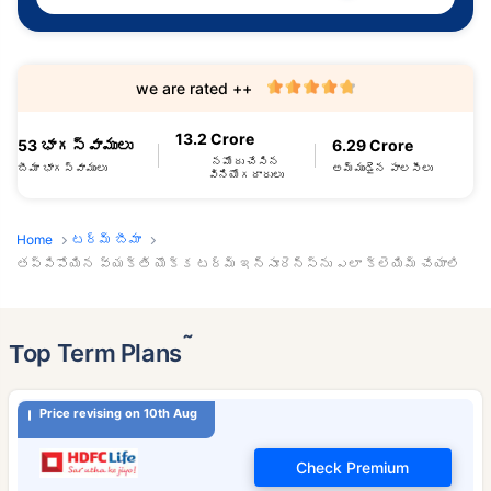
we are rated ++
13.2 Crore
53 భాగస్వాములు
6.29 Crore
నమోదు చేసిన
బీమా భాగస్వాములు
అమ్ముడైన పాలసీలు
వినియోగదారులు
Home
టర్మ్ బీమా
తప్పిపోయిన వ్యక్తి యొక్క టర్మ్ ఇన్సూరెన్స్‌ను ఎలా క్లెయిమ్ చేయాలి
˜
Top Term Plans
Price revising on 10th Aug
Check Premium