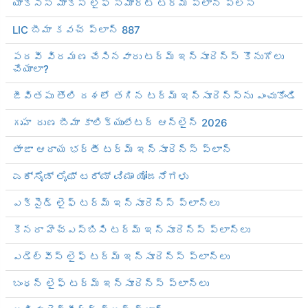
యాక్సిస్ మాక్స్ లైఫ్ స్మార్ట్ టర్మ్ ప్లాన్ ప్లస్
LIC బీమా కవచ్ ప్లాన్ 887
పదవీ విరమణ చేసినవారు టర్మ్ ఇన్సూరెన్స్ కొనుగోలు
చేయాలా?
జీవితపు తొలి దశలో తగిన టర్మ్ ఇన్సూరెన్స్‌ను ఎంచుకోండి
గృహ రుణ బీమా కాలిక్యులేటర్ ఆన్‌లైన్ 2026
తాజా ఆదాయ భర్తీ టర్మ్ ఇన్సూరెన్స్ ప్లాన్
ಎಕ್ಸೈಡ್ ಲೈಫ್ ಟರ್ಮ್ ವಿಮಾ ಯೋಜನೆಗಳು
ఎక్సైడ్ లైఫ్ టర్మ్ ఇన్సూరెన్స్ ప్లాన్‌లు
కెనరా హెచ్‌ఎస్‌బిసి టర్మ్ ఇన్సూరెన్స్ ప్లాన్‌లు
ఎడెల్వీస్ లైఫ్ టర్మ్ ఇన్సూరెన్స్ ప్లాన్‌లు
బంధన్ లైఫ్ టర్మ్ ఇన్సూరెన్స్ ప్లాన్‌లు