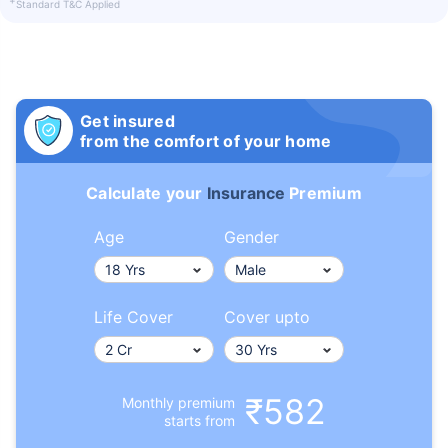
+
Standard T&C Applied
Get insured
from the comfort of your home
Calculate your
Insurance
Premium
Age
Gender
Life Cover
Cover upto
₹582
Monthly premium
starts from