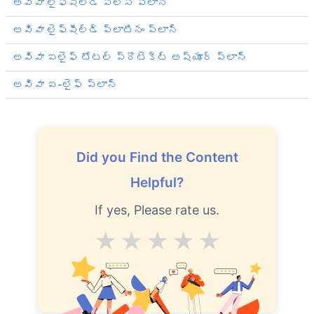
అవివా లైఫ్‌షీల్డ్ ప్లస్ ప్లాన్
అవివా లైఫ్‌షీల్డ్ ప్లాటినం ప్లాన్
అవివా ఐలైఫ్ టోటల్ ప్రొటెక్ట్ అష్యూర్ ప్లాన్
అవివా ఐ-లైఫ్ ప్లాన్
Did you Find the Content
Helpful?
If yes, Please rate us.
Average
Good
V.Good
Excellent
Superb