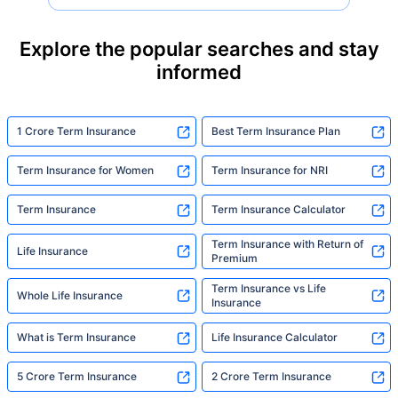
87% of families don't realise they're leaving
their loved ones with far less protection than
they actually need. But behind every
Explore the popular searches and stay
statistic, he sees a family that just needed
informed
someone to sit with them, explain it simply,
and help them take that one step. That's
exactly what Policybazaar's term insurance is
built to do. In his words, "Most people aren't
1 Crore Term Insurance
Best Term Insurance Plan
avoiding protection — they're just waiting for
someone to make it easy. That's what we're
Term Insurance for Women
Term Insurance for NRI
here for."
Term Insurance
Term Insurance Calculator
Term Insurance with Return of
Life Insurance
Premium
Term Insurance vs Life
Whole Life Insurance
Insurance
What is Term Insurance
Life Insurance Calculator
5 Crore Term Insurance
2 Crore Term Insurance