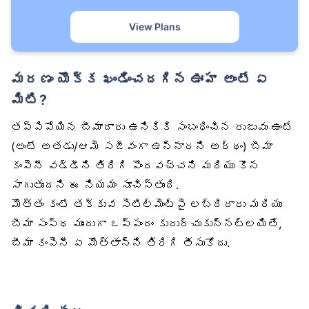
View Plans
మరణం యొక్క ఖండించదగిన ఊహ అంటే ఏ
మిటి?
తప్పిపోయిన బీమాదారు ఉనికికి సంబంధించిన రుజువు ఉంటే
(అంటే అతడు/ఆమె సజీవంగా ఉన్నారని అర్థం) బీమా
కంపెనీ వడ్డీని తిరిగి పొందవచ్చని మరియు కొన
సాగుతుందని ఈ నియమం సూచిస్తుంది.
మొత్తం కంటే తక్కువ సెటిల్‌మెంట్‌పై లబ్దిదారు మరియు
బీమా సంస్థ ముందుగా ఒప్పందం కుదుర్చుకున్నట్లయితే,
బీమా కంపెనీ ఏ మొత్తాన్ని తిరిగి తీసుకోదు.