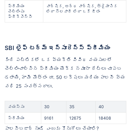
ప్రీమియం
వార్షిక, అర్ధ వార్షిక, త్రైమాసిక
చెల్లింపు
లేదా నెలవారీ లేదా ఒకే జీతం
ఫ్రీక్వెన్సీ
SBI లైఫ్ టర్మ్ ఇన్సూరెన్స్ ప్రీమియం
కింది పట్టికలో ఒక వ్యక్తి వివిధ వయసులలో
చెల్లించాల్సిన ప్రీమియం యొక్క నమూనా రేట్లు చూపబ
డతాయి, హామీ మొత్తం రూ. 50 లక్షలు మరియు పాలసీ వ్య
వధి 25 సంవత్సరాలు.
వయస్సు
30
35
40
ప్రీమియం
9161
12675
18408
పాలసీబజార్ నుండి ఎందుకు కొనుగోలు చేయాలి?