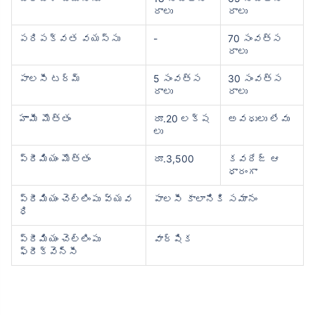
రాలు
రాలు
పరిపక్వత వయస్సు
-
70 సంవత్స
రాలు
పాలసీ టర్మ్
5 సంవత్స
30 సంవత్స
రాలు
రాలు
హామీ మొత్తం
రూ.20 లక్ష
అవధులు లేవు
లు
ప్రీమియం మొత్తం
రూ.3,500
కవరేజ్ ఆ
ధారంగా
ప్రీమియం చెల్లింపు వ్యవ
పాలసీ కాలానికి సమానం
ధి
ప్రీమియం చెల్లింపు
వార్షిక
ఫ్రీక్వెన్సీ