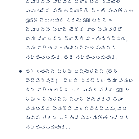
న్సూరెన్స్ పాలసీని ప్రారంభించే సమయంలో
ఎంచుకున్న సమ్ అష్యూర్డ్ ప్రతి సంవత్సరం
@5% పెరుగుతుంది మరియు SBI టర్మ్ ఇ
న్సూరెన్స్ ప్లాన్ యొక్క కాల వ్యవధిలో
బీమా చేయబడిన వ్యక్తి మరణించినప్పుడు,
బీమా మొత్తం మరణించినప్పుడు నామినీకి
చెల్లించబడింది. తేదీ చెల్లించబడుతుంది.
తగ్గుతున్న టర్మ్ అష్యూరెన్స్ (లోన్
ప్రొటెక్షన్) - ప్రతి సంవత్సరం బీమా చేయబ
డిన మొత్తం తగ్గే ఒక ఎంపిక మరియు SBI ట
ర్మ్ ఇన్సూరెన్స్ ప్లాన్ వ్యవధిలో బీమా
చేయబడిన వ్యక్తి మరణించినప్పుడు, మర
ణించిన తేదీన వర్తించే బీమా మొత్తం నామినీకి
చెల్లించబడుతుంది. .