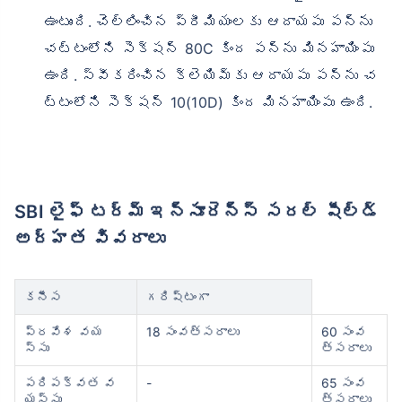
ఉంటుంది. చెల్లించిన ప్రీమియంలకు ఆదాయపు పన్ను
చట్టంలోని సెక్షన్ 80C కింద పన్ను మినహాయింపు
ఉంది. స్వీకరించిన క్లెయిమ్‌కు ఆదాయపు పన్ను చ
ట్టంలోని సెక్షన్ 10(10D) కింద మినహాయింపు ఉంది.
SBI లైఫ్ టర్మ్ ఇన్సూరెన్స్ సరల్ షీల్డ్
అర్హత వివరాలు
కనీస
గరిష్టంగా
ప్రవేశ వయ
18 సంవత్సరాలు
60 సంవ
స్సు
త్సరాలు
పరిపక్వత వ
-
65 సంవ
యస్సు
త్సరాలు