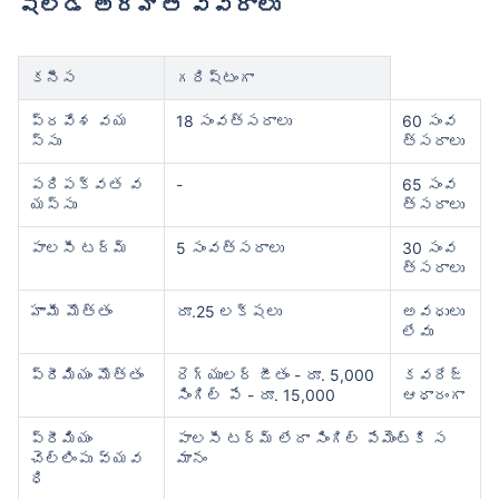
షీల్డ్ అర్హత వివరాలు
కనీస
గరిష్టంగా
ప్రవేశ వయ
18 సంవత్సరాలు
60 సంవ
స్సు
త్సరాలు
పరిపక్వత వ
-
65 సంవ
యస్సు
త్సరాలు
పాలసీ టర్మ్
5 సంవత్సరాలు
30 సంవ
త్సరాలు
హామీ మొత్తం
రూ.25 లక్షలు
అవధులు
లేవు
ప్రీమియం మొత్తం
రెగ్యులర్ జీతం - రూ. 5,000
కవరేజ్
సింగిల్ పే - రూ. 15,000
ఆధారంగా
ప్రీమియం
పాలసీ టర్మ్ లేదా సింగిల్ పేమెంట్‌కి స
చెల్లింపు వ్యవ
మానం
ధి