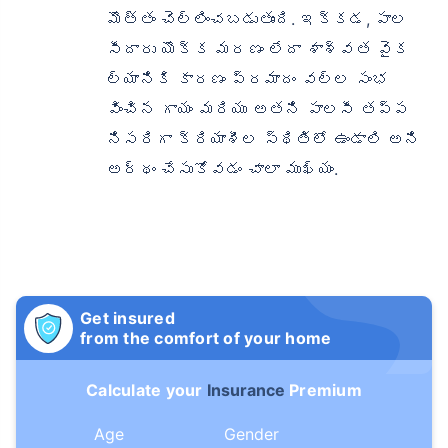
మొత్తం చెల్లించబడుతుంది. ఇక్కడ, పాల
సీదారు యొక్క మరణం లేదా శాశ్వత వైక
ల్యానికి కారణం ప్రమాదం వల్ల సంభ
వించిన గాయం మరియు అతని పాలసీ తప్ప
నిసరిగా క్రియాశీల స్థితిలో ఉండాలి అని
అర్థం చేసుకోవడం చాలా ముఖ్యం.
Get insured
from the comfort of your home
Calculate your
Insurance
Premium
Age
Gender