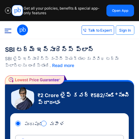
Get all your policies, benefits & special app-
Open App
✕
only features
Sign In
Talk to Expert
SBI టర్మ్ ఇన్సూరెన్స్ ప్లాన్
SBI లైఫ్ ఇన్సూరెన్స్ కంపెనీ వ్యక్తులకు వివిధ టర్మ్
ప్లాన్‌లను అందిస్తుంది.
Read more
+
లైఫ్ కవర్
నుంచి
₹2 Crore
₹
582
/నుండి
ప్రారంభం
పురుషుడు
మహిళ