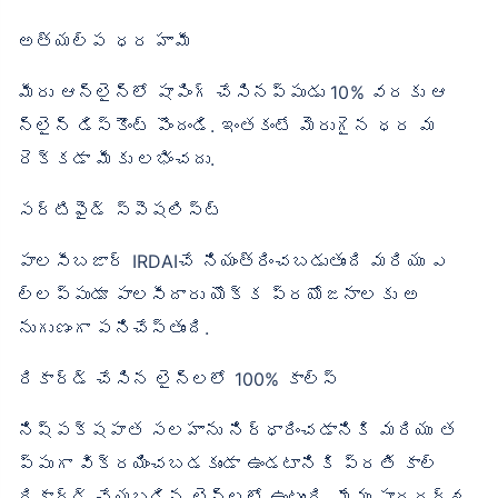
అత్యల్ప ధర హామీ
మీరు ఆన్‌లైన్‌లో షాపింగ్ చేసినప్పుడు 10% వరకు ఆ
న్‌లైన్ డిస్కౌంట్ పొందండి. ఇంతకంటే మెరుగైన ధర మ
రెక్కడా మీకు లభించదు.
సర్టిఫైడ్ స్పెషలిస్ట్
పాలసీబజార్ IRDAIచే నియంత్రించబడుతుంది మరియు ఎ
ల్లప్పుడూ పాలసీదారు యొక్క ప్రయోజనాలకు అ
నుగుణంగా పనిచేస్తుంది.
రికార్డ్ చేసిన లైన్లలో 100% కాల్స్
నిష్పక్షపాత సలహాను నిర్ధారించడానికి మరియు త
ప్పుగా విక్రయించబడకుండా ఉండటానికి ప్రతి కాల్
రికార్డ్ చేయబడిన లైన్‌లలో ఉంటుంది. మేము పారదర్శ