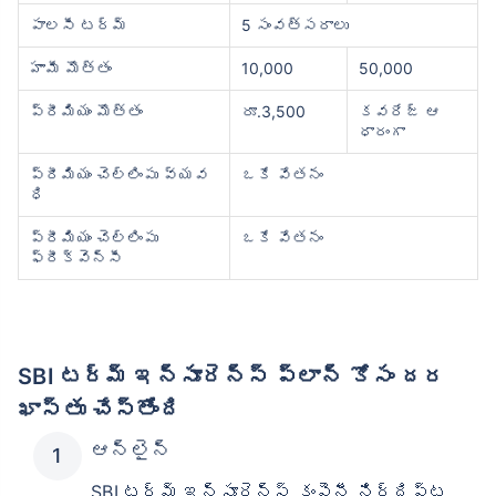
పాలసీ టర్మ్
5 సంవత్సరాలు
హామీ మొత్తం
10,000
50,000
ప్రీమియం మొత్తం
రూ.3,500
కవరేజ్ ఆ
ధారంగా
ప్రీమియం చెల్లింపు వ్యవ
ఒకే వేతనం
ధి
ప్రీమియం చెల్లింపు
ఒకే వేతనం
ఫ్రీక్వెన్సీ
SBI టర్మ్ ఇన్సూరెన్స్ ప్లాన్ కోసం దర
ఖాస్తు చేస్తోంది
ఆన్‌లైన్
SBI టర్మ్ ఇన్సూరెన్స్ కంపెనీ నిర్దిష్ట