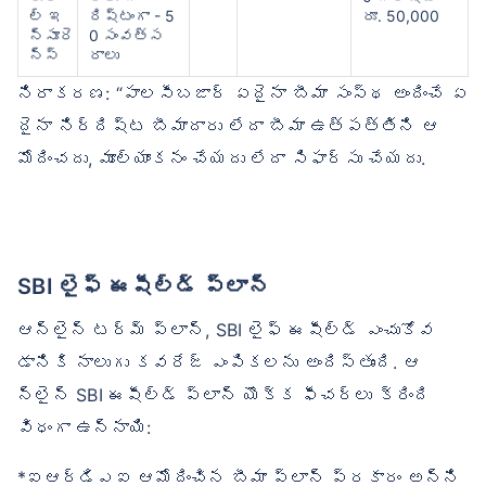
ల్ ఇ
రిష్టంగా - 5
రూ. 50,000
న్సూరె
0 సంవత్స
న్స్
రాలు
నిరాకరణ: “పాలసీబజార్ ఏదైనా బీమా సంస్థ అందించే ఏ
దైనా నిర్దిష్ట బీమాదారు లేదా బీమా ఉత్పత్తిని ఆ
మోదించదు, మూల్యాంకనం చేయదు లేదా సిఫార్సు చేయదు.
SBI లైఫ్ ఈషీల్డ్ ప్లాన్
ఆన్‌లైన్ టర్మ్ ప్లాన్, SBI లైఫ్ ఈషీల్డ్ ఎంచుకోవ
డానికి నాలుగు కవరేజ్ ఎంపికలను అందిస్తుంది. ఆ
న్‌లైన్ SBI ఈషీల్డ్ ప్లాన్ యొక్క ఫీచర్లు క్రింది
విధంగా ఉన్నాయి:
*ఐఆర్‌డిఎఐ ఆమోదించిన బీమా ప్లాన్ ప్రకారం అన్ని