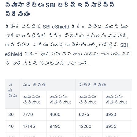
నమూనా రేట్లు SBI టర్మ్ ఇన్సూరెన్స్
ప్రీమియం
క్రింది పట్టిక SBI eShield క్రింద వివిధ వయస్సుల
వారిగా ఆన్‌లైన్‌లో వివిధ ప్రీమియం రేట్లను చూపుతుంది,
అవి స్త్రీ మరియు పురుషులు చెల్లించాలి. ఆన్‌లైన్ SBI
eShield క్రింద ధూమపానం చేసేవారు మరియు ధూమపానం చేయ
ని వారి మధ్య వ్యత్యాసం కూడా ఉంది.
వ
మగ జీవితం
స్త్రీ జీవితం
య
స్సు
ధూమపానం
ధూమపానం
ధూమపానం
ధూమపానం
చేసేవారు
చేయనివారు
చేసేవారు
చేయనివారు
30
7770
4660
6275
3920
40
17145
9495
12260
6955