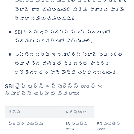
ఎందుకంటే సాధారణ మెడికల్ డిక్లరేషన్ ఆధారంగా
ప్లాన్ జారీ చేయబడుతుంది మరియు సాధారణ ఫారమ్
ద్వారా నమోదు చేయబడుతుంది.
SBI టర్మ్ ఇన్సూరెన్స్ ప్లాన్ ప్రారంభంలో
ప్రీమియం ఏకమొత్తంలో చెల్లించాలి.
ఎస్‌బిఐ టర్మ్ ఇన్సూరెన్స్ ప్లాన్ వ్యవధిలో
బీమా చేసిన వ్యక్తి మరణిస్తే, నామినీకి
లెక్కించబడిన హామీ మొత్తం చెల్లించబడుతుంది.
SBI లైఫ్ టర్మ్ ఇన్సూరెన్స్ రూరల్ ఇ
న్సూరెన్స్ అర్హత వివరాలు
కనీస
గరిష్టంగా
ప్రవేశ వయస్సు
18 సంవత్స
50 సంవత్స
రాలు
రాలు