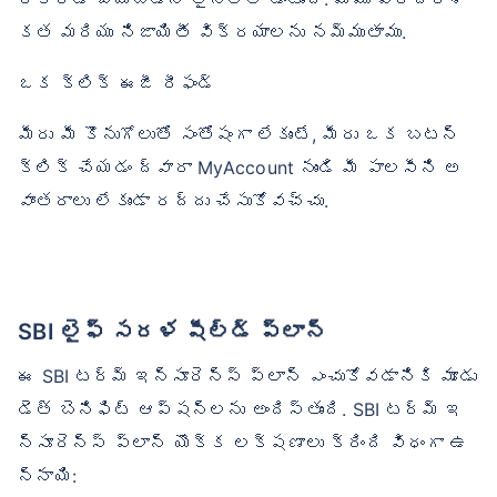
కత మరియు నిజాయితీ విక్రయాలను నమ్ముతాము.
ఒక క్లిక్ ఈజీ రీఫండ్
మీరు మీ కొనుగోలుతో సంతోషంగా లేకుంటే, మీరు ఒక బటన్
క్లిక్ చేయడం ద్వారా MyAccount నుండి మీ పాలసీని అ
వాంతరాలు లేకుండా రద్దు చేసుకోవచ్చు.
SBI లైఫ్ సరళ షీల్డ్ ప్లాన్
ఈ SBI టర్మ్ ఇన్సూరెన్స్ ప్లాన్ ఎంచుకోవడానికి మూడు
డెత్ బెనిఫిట్ ఆప్షన్‌లను అందిస్తుంది. SBI టర్మ్ ఇ
న్సూరెన్స్ ప్లాన్ యొక్క లక్షణాలు క్రింది విధంగా ఉ
న్నాయి: