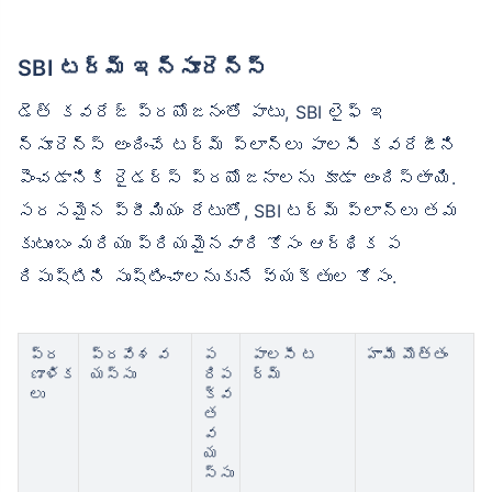
SBI టర్మ్ ఇన్సూరెన్స్
డెత్ కవరేజ్ ప్రయోజనంతో పాటు, SBI లైఫ్ ఇ
న్సూరెన్స్ అందించే టర్మ్ ప్లాన్‌లు పాలసీ కవరేజీని
పెంచడానికి రైడర్స్ ప్రయోజనాలను కూడా అందిస్తాయి.
సరసమైన ప్రీమియం రేటుతో, SBI టర్మ్ ప్లాన్‌లు తమ
కుటుంబం మరియు ప్రియమైనవారి కోసం ఆర్థిక ప
రిపుష్టిని సృష్టించాలనుకునే వ్యక్తుల కోసం.
ప్ర
ప్రవేశ వ
ప
పాలసీ ట
హామీ మొత్తం
ణాళిక
యస్సు
రిప
ర్మ్
లు
క్వ
త
వ
య
స్సు