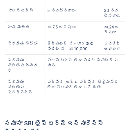
పాలసీ టర్మ్
5 సంవత్సరాలు
30 సంవ
త్సరాలు
హామీ మొత్తం
రూ.7.5 లక్షలు
రూ.24 ల
క్షలు
ప్రీమియం మొత్తం
రెగ్యులర్ పే - రూ 2,000
కవరేజ్
సింగిల్ పే - రూ 10,000
ఆధారంగా
ప్రీమియం
పాలసీ టర్మ్ లేదా సింగిల్ పేమెంట్‌కి స
చెల్లింపు వ్యవ
మానం
ధి
ప్రీమియం
వార్షిక, అర్ధ వార్షిక, త్రైమాసిక
చెల్లింపు
లేదా నెలవారీ లేదా ఒకే జీతం
ఫ్రీక్వెన్సీ
నమూనా SBI లైఫ్ టర్మ్ ఇన్సూరెన్స్