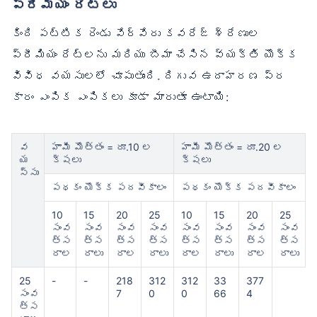
ప్రీమియం రేట్లు
కింది పట్టిక రెండు వేర్వేరు కవరేజ్ శ్రేణుల
ప్రీమియం రేట్లను మరియు బీమా చేసిన వ్యక్తి యొక్క
వివిధ వయసులలో చూపుతుంది. దిగువ ఉదాహరణ ప్ర
కారం ఎంపిక ఎంపికలు కూడా మారుతూ ఉంటాయి:
వ
హామీ మొత్తం = రూ.10 ల
హామీ మొత్తం = రూ.20 ల
య
క్షలు
క్షలు
స్సు
పథకం యొక్క పదవీకాలం
పథకం యొక్క పదవీకాలం
10
15
20
25
10
15
20
25
సంవ
సంవ
సంవ
సంవ
సంవ
సంవ
సంవ
సంవ
త్స
త్స
త్స
త్స
త్స
త్స
త్స
త్స
రాల
రాలు
రాల
రాలు
రాల
రాలు
రాల
రాలు
25
-
-
218
312
312
33
377
సంవ
7
0
0
66
4
త్స