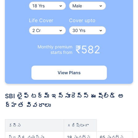
Life Cover
Cover upto
₹582
Monthly premium
starts from
View Plans
SBI లైఫ్ టర్మ్ ఇన్సూరెన్స్ ఈషీల్డ్ అ
ర్హత వివరాలు
కనీస
గరిష్టంగా
ప్రవేశ వయస్సు
18 సంవత్స
65 సంవత్స