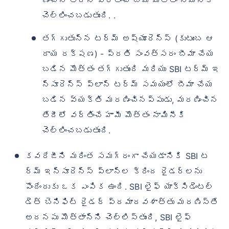
ణించిన తేదీన వర్తించే బీమా మొత్తం నామినీకి
చెల్లించబడుతుంది. .
తగ్గుతున్న టర్మ్ అష్యూరెన్స్ (కుటుంబ ఆ
దాయ రక్షణ) - ప్రతి సంవత్సరం బీమా చేయ
బడిన మొత్తం తగ్గుతుంది మరియు SBI టర్మ్ ఇ
న్సూరెన్స్ ప్లాన్ టర్మ్ సమయంలో బీమా చేయ
బడిన వ్యక్తి మరణించినప్పుడు, మరణించిన
తేదీలో వర్తించే హామీ మొత్తం నామినీకి
చెల్లించబడుతుంది.
కవరేజీని మరింత సమగ్రంగా చేయడానికి SBI ట
ర్మ్ ఇన్సూరెన్స్ ప్లాన్‌ల క్రింద రైడర్‌లను
పొందేందుకు ఒక ఎంపిక ఉంది. SBI లైఫ్ యాక్సిడెంటల్
డెత్ బెనిఫిట్ రైడర్ ప్రమాదవశాత్తు మరణిస్తే
అదనపు మొత్తాన్ని చెల్లిస్తుంది, SBI లైఫ్