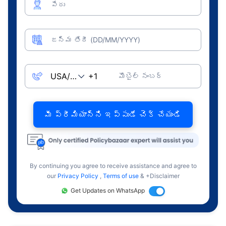
పేరు
జన్మ తేదీ (DD/MM/YYYY)
మొబైల్ నంబర్
మీ ప్రీమియాన్ని ఇప్పుడే చెక్ చేయండి
By continuing you agree to receive assistance and agree to
our
Privacy Policy
,
Terms of use
& +Disclaimer
Get Updates on WhatsApp