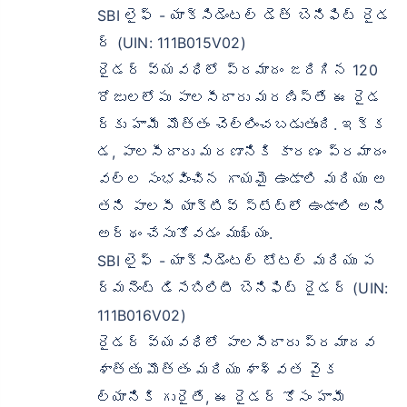
SBI లైఫ్ - యాక్సిడెంటల్ డెత్ బెనిఫిట్ రైడ
ర్ (UIN: 111B015V02)
రైడర్ వ్యవధిలో ప్రమాదం జరిగిన 120
రోజులలోపు పాలసీదారు మరణిస్తే ఈ రైడ
ర్‌కు హామీ మొత్తం చెల్లించబడుతుంది. ఇక్క
డ, పాలసీదారు మరణానికి కారణం ప్రమాదం
వల్ల సంభవించిన గాయమై ఉండాలి మరియు అ
తని పాలసీ యాక్టివ్ స్టేట్‌లో ఉండాలి అని
అర్థం చేసుకోవడం ముఖ్యం.
SBI లైఫ్ - యాక్సిడెంటల్ టోటల్ మరియు ప
ర్మనెంట్ డిసేబిలిటీ బెనిఫిట్ రైడర్ (UIN:
111B016V02)
రైడర్ వ్యవధిలో పాలసీదారు ప్రమాదవ
శాత్తు మొత్తం మరియు శాశ్వత వైక
ల్యానికి గురైతే, ఈ రైడర్ కోసం హామీ