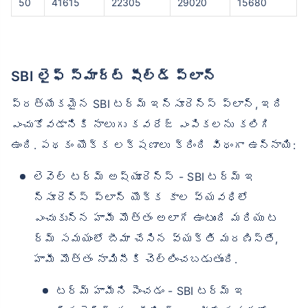
50
41615
22305
29020
15680
SBI లైఫ్ స్మార్ట్ షీల్డ్ ప్లాన్
ప్రత్యేకమైన SBI టర్మ్ ఇన్సూరెన్స్ ప్లాన్, ఇది
ఎంచుకోవడానికి నాలుగు కవరేజ్ ఎంపికలను కలిగి
ఉంది. పథకం యొక్క లక్షణాలు క్రింది విధంగా ఉన్నాయి:
లెవెల్ టర్మ్ అష్యూరెన్స్ - SBI టర్మ్ ఇ
న్సూరెన్స్ ప్లాన్ యొక్క కాల వ్యవధిలో
ఎంచుకున్న హామీ మొత్తం అలాగే ఉంటుంది మరియు ట
ర్మ్ సమయంలో బీమా చేసిన వ్యక్తి మరణిస్తే,
హామీ మొత్తం నామినీకి చెల్లించబడుతుంది.
టర్మ్ హామీని పెంచడం - SBI టర్మ్ ఇ