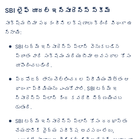
SBI లైఫ్ రూరల్ ఇన్సూరెన్స్ స్కీమ్
సూక్ష్మ బీమా పథకం దీని లక్షణాలు క్రింది విధంగా ఉ
న్నాయి:
SBI టర్మ్ ఇన్సూరెన్స్ ప్లాన్ వెనుకబడిన
ప్రాంతం వారి సంక్షేమం మరియు బీమా అవసరాల కోసం
రూపొందించబడింది.
ప్రపోజర్ తాను చెల్లించగల ప్రీమియం మొత్తం ఆ
ధారంగా ప్రీమియంను ఎంచుకోవాలి. SBI టర్మ్ ఇ
న్సూరెన్స్ ప్లాన్ కింద కవరేజీ నిర్ణయించబ
డుతుంది.
SBI టర్మ్ ఇన్సూరెన్స్ ప్లాన్ కోసం దరఖాస్తు
చేయడానికి వైద్య పరీక్ష అవసరం లేదు,