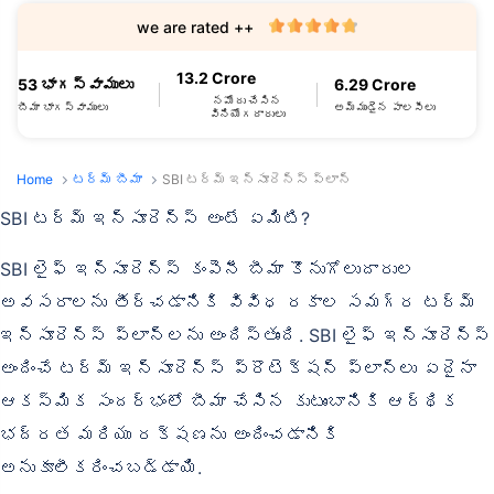
we are rated ++
13.2 Crore
53 భాగస్వాములు
6.29 Crore
నమోదు చేసిన
బీమా భాగస్వాములు
అమ్ముడైన పాలసీలు
వినియోగదారులు
Home
టర్మ్ బీమా
SBI టర్మ్ ఇన్సూరెన్స్ ప్లాన్
SBI టర్మ్ ఇన్సూరెన్స్ అంటే ఏమిటి?
SBI లైఫ్ ఇన్సూరెన్స్ కంపెనీ బీమా కొనుగోలుదారుల
అవసరాలను తీర్చడానికి వివిధ రకాల సమగ్ర టర్మ్
ఇన్సూరెన్స్ ప్లాన్‌లను అందిస్తుంది. SBI లైఫ్ ఇన్సూరెన్స్
అందించే టర్మ్ ఇన్సూరెన్స్ ప్రొటెక్షన్ ప్లాన్‌లు ఏదైనా
ఆకస్మిక సందర్భంలో బీమా చేసిన కుటుంబానికి ఆర్థిక
భద్రత మరియు రక్షణను అందించడానికి
అనుకూలీకరించబడ్డాయి.