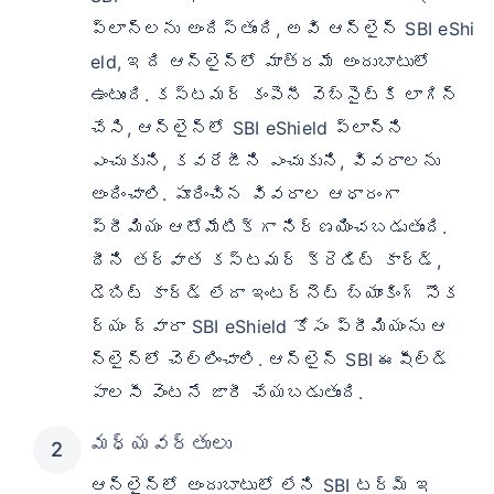
ప్లాన్‌లను అందిస్తుంది, అవి ఆన్‌లైన్ SBI eShi
eld, ఇది ఆన్‌లైన్‌లో మాత్రమే అందుబాటులో
ఉంటుంది. కస్టమర్ కంపెనీ వెబ్‌సైట్‌కి లాగిన్
చేసి, ఆన్‌లైన్‌లో SBI eShield ప్లాన్‌ని
ఎంచుకుని, కవరేజీని ఎంచుకుని, వివరాలను
అందించాలి. పూరించిన వివరాల ఆధారంగా
ప్రీమియం ఆటోమేటిక్‌గా నిర్ణయించబడుతుంది.
దీని తర్వాత కస్టమర్ క్రెడిట్ కార్డ్,
డెబిట్ కార్డ్ లేదా ఇంటర్నెట్ బ్యాంకింగ్ సౌక
ర్యం ద్వారా SBI eShield కోసం ప్రీమియంను ఆ
న్‌లైన్‌లో చెల్లించాలి. ఆన్‌లైన్ SBI ఈషీల్డ్
పాలసీ వెంటనే జారీ చేయబడుతుంది.
మధ్యవర్తులు
ఆన్‌లైన్‌లో అందుబాటులో లేని SBI టర్మ్ ఇ