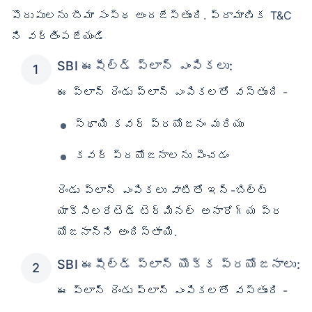
పొదుపులను బీమా సంస్థ అందజేస్తుంది. ప్రామాణిక T&C
ని వర్తింపజేయండి
SBI ఈషీల్డ్ ప్లాన్ ఎంపికలు:
ఈ ప్లాన్ రెండు ప్లాన్ ఎంపికలతో వస్తుంది -
స్థాయి కవర్ ప్రయోజనం మరియు
కవర్ ప్రయోజనాలను పెంచడం
రెండు ప్లాన్ ఎంపికలు వాటితో ఇన్-బిల్ట్
యాక్సిలరేటెడ్ టెర్మినల్ అనారోగ్య ప్ర
యోజనాన్ని అందిస్తాయి.
SBI ఈషీల్డ్ ప్లాన్ యొక్క ప్రయోజనాలు:
ఈ ప్లాన్ రెండు ప్లాన్ ఎంపికలతో వస్తుంది -