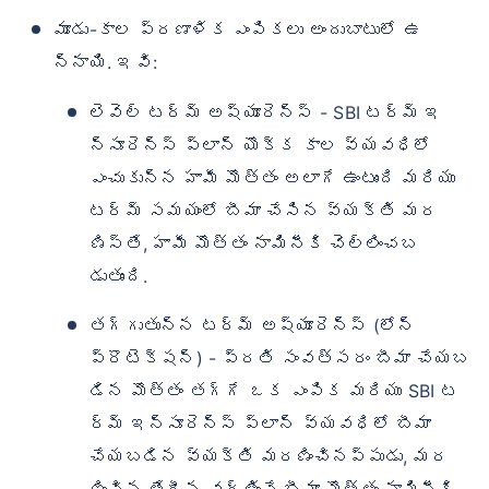
మూడు-కాల ప్రణాళిక ఎంపికలు అందుబాటులో ఉ
న్నాయి. ఇవి:
లెవెల్ టర్మ్ అష్యూరెన్స్ - SBI టర్మ్ ఇ
న్సూరెన్స్ ప్లాన్ యొక్క కాల వ్యవధిలో
ఎంచుకున్న హామీ మొత్తం అలాగే ఉంటుంది మరియు
టర్మ్ సమయంలో బీమా చేసిన వ్యక్తి మర
ణిస్తే, హామీ మొత్తం నామినీకి చెల్లించబ
డుతుంది.
తగ్గుతున్న టర్మ్ అష్యూరెన్స్ (లోన్
ప్రొటెక్షన్) - ప్రతి సంవత్సరం బీమా చేయబ
డిన మొత్తం తగ్గే ఒక ఎంపిక మరియు SBI ట
ర్మ్ ఇన్సూరెన్స్ ప్లాన్ వ్యవధిలో బీమా
చేయబడిన వ్యక్తి మరణించినప్పుడు, మర