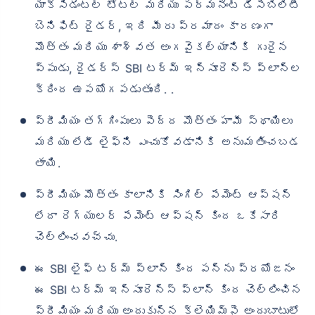
యాక్సిడెంటల్ టోటల్ మరియు పర్మనెంట్ డిసేబిలిటీ
బెనిఫిట్ రైడర్, ఇది మీరు ప్రమాదం కారణంగా
మొత్తం మరియు శాశ్వత అంగవైకల్యానికి గురైన
ప్పుడు, రైడర్స్ SBI టర్మ్ ఇన్సూరెన్స్ ప్లాన్‌ల
క్రింద ఉపయోగపడుతుంది. .
ప్రీమియం తగ్గింపులు పెద్ద మొత్తం హామీ స్థాయిలు
మరియు లేడీ లైఫ్‌ని ఎంచుకోవడానికి అనుమతించబడ
తాయి.
ప్రీమియం మొత్తం కాలానికి సింగిల్ పేమెంట్ ఆప్షన్
లేదా రెగ్యులర్ పేమెంట్ ఆప్షన్ కింద ఒకేసారి
చెల్లించవచ్చు.
ఈ SBI లైఫ్ టర్మ్ ప్లాన్ కింద పన్ను ప్రయోజనం
ఈ SBI టర్మ్ ఇన్సూరెన్స్ ప్లాన్ కింద చెల్లించిన
ప్రీమియం మరియు అందుకున్న క్లెయిమ్‌పై అందుబాటులో