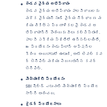
రెండవ వైద్య అభిప్రాయం
రెండవ వైద్య అభిప్రాయం పాలసీదారులకు
మరొక వైద్యుని నుండి వైద్య నిర్ధారణ మ
రియు చికిత్స ప్రణాళికలపై రెండవ అ
భిప్రాయాన్ని పొందేందుకు వీలు కల్పిస్తుంది.
పాలసీ సక్రియ స్థితిలో ఉన్నట్లయితే,
ఈ ప్రయోజనం రెండు ప్లాన్ ఆప్షన్‌ల
క్రింద అందుబాటులో ఉంటుంది, అంటే లెవల్ కవ
ర్ బెనిఫిట్ మరియు పెరుగుతున్న కవర్
బెనిఫిట్.
మెచ్యూరిటీ ప్రయోజనం
SBI షీల్డ్ ఎటువంటి మెచ్యూరిటీ ప్రయోజ
నాన్ని అందించదు.
రైడర్ ప్రయోజనాలు