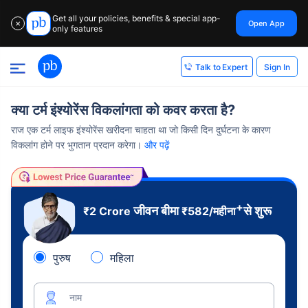
Get all your policies, benefits & special app-
Open App
✕
only features
Sign In
Talk to Expert
क्या टर्म इंश्योरेंस विकलांगता को कवर करता है?
राज एक टर्म लाइफ इंश्योरेंस खरीदना चाहता था जो किसी दिन दुर्घटना के कारण
विकलांग होने पर भुगतान प्रदान करेगा।
और पढ़ें
+
जीवन बीमा
से शुरू
₹2 Crore
₹
582
/महीना
पुरुष
महिला
नाम