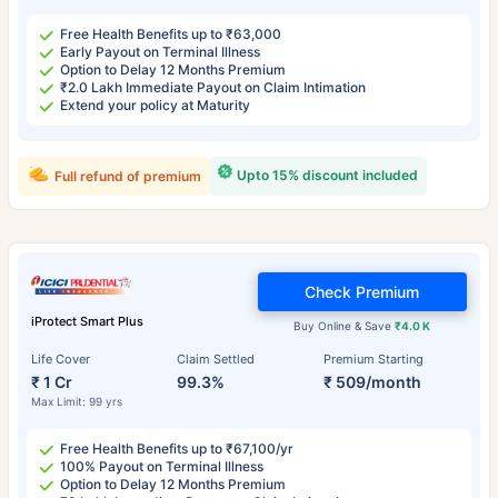
Free Health Benefits up to ₹63,000
Early Payout on Terminal Illness
Option to Delay 12 Months Premium
₹2.0 Lakh Immediate Payout on Claim Intimation
Extend your policy at Maturity
Upto 15% discount included
Full refund of premium
Check Premium
iProtect Smart Plus
Buy Online & Save
₹4.0 K
Life Cover
Claim Settled
Premium Starting
₹ 1 Cr
99.3%
₹ 509/month
Max Limit: 99 yrs
Free Health Benefits up to ₹67,100/yr
100% Payout on Terminal Illness
Option to Delay 12 Months Premium