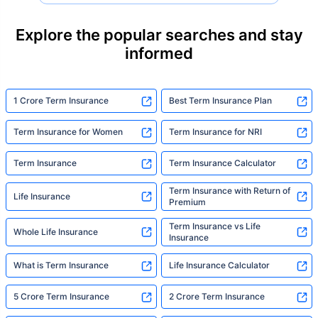
their loved ones with far less protection than
they actually need. But behind every
Explore the popular searches and stay
statistic, he sees a family that just needed
informed
someone to sit with them, explain it simply,
and help them take that one step. That's
exactly what Policybazaar's term insurance is
built to do. In his words, "Most people aren't
1 Crore Term Insurance
Best Term Insurance Plan
avoiding protection — they're just waiting for
someone to make it easy. That's what we're
Term Insurance for Women
Term Insurance for NRI
here for."
Term Insurance
Term Insurance Calculator
Term Insurance with Return of
Life Insurance
Premium
Term Insurance vs Life
Whole Life Insurance
Insurance
What is Term Insurance
Life Insurance Calculator
5 Crore Term Insurance
2 Crore Term Insurance