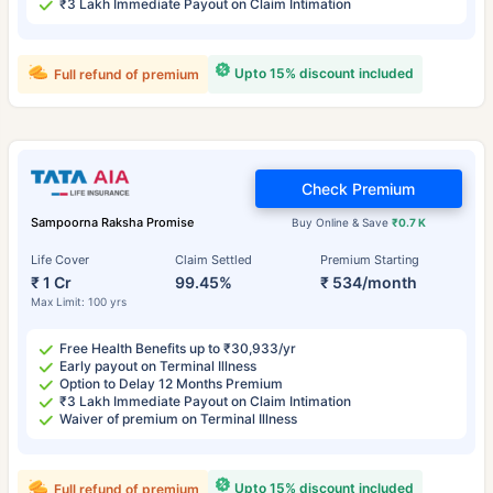
₹3 Lakh Immediate Payout on Claim Intimation
Upto 15% discount included
Full refund of premium
Check Premium
Sampoorna Raksha Promise
Buy Online & Save
₹0.7 K
Life Cover
Claim Settled
Premium Starting
₹ 1 Cr
99.45%
₹ 534/month
Max Limit: 100 yrs
Free Health Benefits up to ₹30,933/yr
Early payout on Terminal Illness
Option to Delay 12 Months Premium
₹3 Lakh Immediate Payout on Claim Intimation
Waiver of premium on Terminal Illness
Upto 15% discount included
Full refund of premium