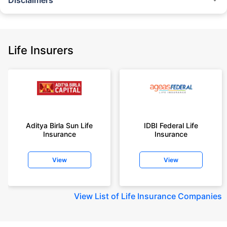
Disclaimers
˜
The insurers/plans mentioned are arranged in order of highest to lowest
Sum Assured(SA) offered by Policybazaar’s insurer partners offering term
insurance plans on our platform, as per ‘first year premium of life insurers
as at 31.03.2025 report’ published by IRDAI.
Life Insurers
Policybazaar does not endorse, rate or recommend any particular insurer
or insurance product offered by any insurer. For complete list of insurers in
India refer to the IRDAI website www.irdai.gov.in
+On the basis of your profile
+Rs. 410/month is starting price for a 1 crore term life insurance for an 18
year-old male, non-smoker, with no pre-existing diseases, cover upto 30
Aditya Birla Sun Life
IDBI Federal Life
years of age, rounded off to nearest 10
Insurance
Insurance
+Rs. 410/month (Rs.14/day) is starting price for a 1 crore term life
insurance for an 18 year-old male, non-smoker, with no pre-existing
View
View
diseases, cover upto 30 years of age rounded off to nearest 10
+Rs. 245 is starting price for a 50 lakhs term life insurance for an 18 year-
old male, non-smoker, with no pre-existing diseases, cover upto 30 years
View
List of Life Insurance Companies
of age.
+Rs. 8/day is starting price for a 50 lakhs term life insurance for an 18
year-old male, non-smoker, with no pre-existing diseases, cover upto 30