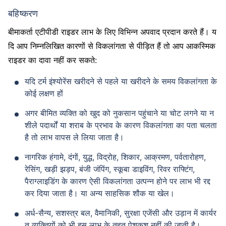
बहिष्करण
बीमाकर्ता एटीपीडी राइडर लाभ के लिए विभिन्न अपवाद प्रदान करते हैं। य
दि आप निम्नलिखित कारणों से विकलांगता से पीड़ित हैं तो आप आकस्मिक
राइडर का दावा नहीं कर सकते:
उम्र टर्म इंश्योरेंस प्रीमियम को
यदि टर्म इंश्योरेंस खरीदने से पहले या खरीदने के समय विकलांगता के
कैसे प्रभावित करती है
कोई लक्षण हों
अगर बीमित व्यक्ति को खुद को नुकसान पहुंचाने या चोट लगने या न
24 वर्ष
34 वर्ष
शीले पदार्थों या शराब के प्रभाव के कारण विकलांगता का पता चलता
है तो लाभ वापस ले लिया जाता है।
नागरिक हंगामे, दंगों, युद्ध, विद्रोह, शिकार, आक्रमण, पर्वतारोहण,
रेसिंग, खड़ी झड़प, बंजी जंपिंग, स्कूबा डाइविंग, रिवर राफ्टिंग,
पैराग्लाइडिंग के कारण ऐसी विकलांगता उत्पन्न होने पर लाभ भी रद्द
₹ 434/माह
*
₹ 630/माह
*
कर दिया जाता है। या अन्य साहसिक शौक या खेल।
44 वर्ष
अर्ध-सैन्य, सशस्त्र बल, वैमानिकी, सुरक्षा एजेंसी और उड़ान में कार्यर
त व्यक्तियों को भी इस लाभ के तहत पेशकश नहीं की जाती है।