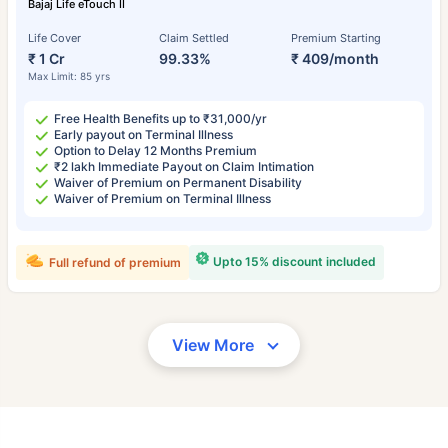
Bajaj Life eTouch II
Life Cover
Claim Settled
Premium Starting
₹ 1 Cr
99.33%
₹ 409/month
Max Limit: 85 yrs
Free Health Benefits up to ₹31,000/yr
Early payout on Terminal Illness
Option to Delay 12 Months Premium
₹2 lakh Immediate Payout on Claim Intimation
Waiver of Premium on Permanent Disability
Waiver of Premium on Terminal Illness
Upto 15% discount included
Full refund of premium
View More