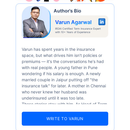
Author's Bio
Varun Agarwal
IRDAI Certified Term Insurance Expert
with 10+ Years of Experience
Varun has spent years in the insurance
space, but what drives him isn't policies or
premiums — it's the conversations he's had
with real people. A young father in Pune
wondering if his salary is enough. A newly
married couple in Jaipur putting off "the
insurance talk" for later. A mother in Chennai
who never knew her husband was
underinsured until it was too late.
These stories stay with him. As Head of Term
Insurance at Policybazaar, Varun knows the
numbers well — 52.4% of Indians are aware
WRITE TO VARUN
of term insurance, yet only 9.6% own it. And
87% of families don't realise they're leaving