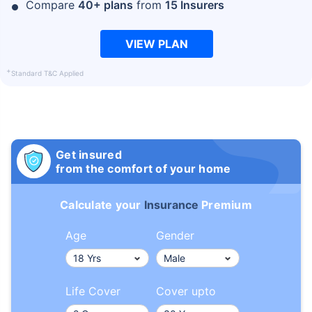
Compare
40+ plans
from
15 Insurers
VIEW PLAN
+
Standard T&C Applied
Get insured
from the comfort of your home
Calculate your
Insurance
Premium
Age
Gender
Life Cover
Cover upto