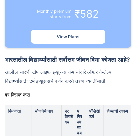
₹582
Monthly premium
starts from
View Plans
वय टर्म विमा प्रीमियमवर कसा
परिणाम करते
भारतातील विद्यार्थ्यांसाठी सर्वोत्तम जीवन विमा कोणता आहे?
खालील सारणी टॉप लाइफ इन्शुरन्स कंपन्यांद्वारे ऑफर केलेल्या
24 वर्षे
34 वर्षे
विद्यार्थ्यांसाठी टर्म इन्शुरन्सचे वर्णन करते तरुण व्यक्तींसाठी:
वर क्लिक करा
₹ 434/महिना
*
₹ 630/महिना
*
विमाकर्ता
योजनेचे नाव
प्र
प
पॉलिसी
विम्याची रक्कम
वेशाचे
रिप
टर्म
44 वर्षे
वय
क्व
ता
वय