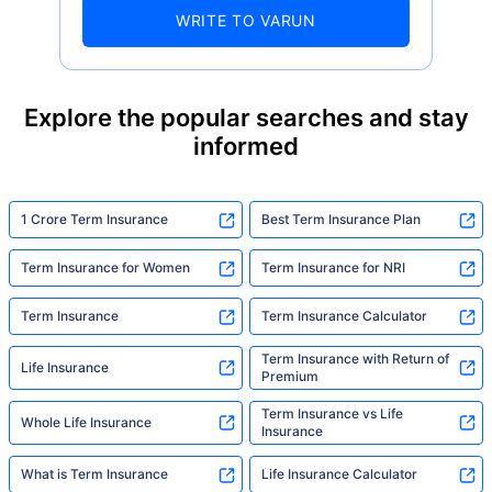
numbers well — 52.4% of Indians are aware
WRITE TO VARUN
of term insurance, yet only 9.6% own it. And
87% of families don't realise they're leaving
their loved ones with far less protection than
they actually need. But behind every
Explore the popular searches and stay
statistic, he sees a family that just needed
informed
someone to sit with them, explain it simply,
and help them take that one step. That's
exactly what Policybazaar's term insurance is
built to do. In his words, "Most people aren't
1 Crore Term Insurance
Best Term Insurance Plan
avoiding protection — they're just waiting for
someone to make it easy. That's what we're
Term Insurance for Women
Term Insurance for NRI
here for."
Term Insurance
Term Insurance Calculator
Term Insurance with Return of
Life Insurance
Premium
Term Insurance vs Life
Whole Life Insurance
Insurance
What is Term Insurance
Life Insurance Calculator