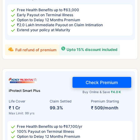
Free Health Benefits up to ₹63,000
Early Payout on Terminal Illness
Option to Delay 12 Months Premium
₹2.0 Lakh Immediate Payout on Claim Intimation
Extend your policy at Maturity
Upto 15% discount included
Full refund of premium
Check Premium
iProtect Smart Plus
Buy Online & Save
₹4.0 K
Life Cover
Claim Settled
Premium Starting
₹ 1 Cr
99.3%
₹ 509/month
Max Limit: 99 yrs
Free Health Benefits up to ₹67,100/yr
100% Payout on Terminal Illness
Option to Delay 12 Months Premium