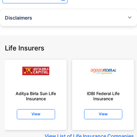
Disclaimers
˜
The insurers/plans mentioned are arranged in order of highest to lowest
Sum Assured(SA) offered by Policybazaar’s insurer partners offering term
insurance plans on our platform, as per ‘first year premium of life insurers
as at 31.03.2025 report’ published by IRDAI.
Life Insurers
Policybazaar does not endorse, rate or recommend any particular insurer
or insurance product offered by any insurer. For complete list of insurers in
India refer to the IRDAI website www.irdai.gov.in
+On the basis of your profile
+Rs. 410/month is starting price for a 1 crore term life insurance for an 18
year-old male, non-smoker, with no pre-existing diseases, cover upto 30
Aditya Birla Sun Life
IDBI Federal Life
years of age, rounded off to nearest 10
Insurance
Insurance
+Rs. 410/month (Rs.14/day) is starting price for a 1 crore term life
insurance for an 18 year-old male, non-smoker, with no pre-existing
View
View
diseases, cover upto 30 years of age rounded off to nearest 10
+Rs. 245 is starting price for a 50 lakhs term life insurance for an 18 year-
old male, non-smoker, with no pre-existing diseases, cover upto 30 years
View
List of Life Insurance Companies
of age.