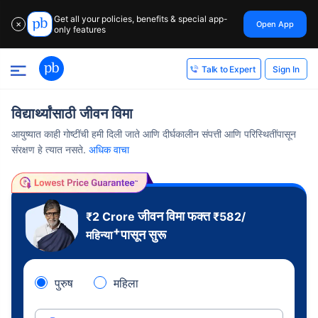
Get all your policies, benefits & special app-
Open App
✕
only features
Sign In
Talk to Expert
विद्यार्थ्यांसाठी जीवन विमा
आयुष्यात काही गोष्टींची हमी दिली जाते आणि दीर्घकालीन संपत्ती आणि परिस्थितींपासून
संरक्षण हे त्यात नसते.
अधिक वाचा
जीवन विमा फक्त
₹2 Crore
₹
582
/
+
पासून सुरू
महिन्या
पुरुष
महिला