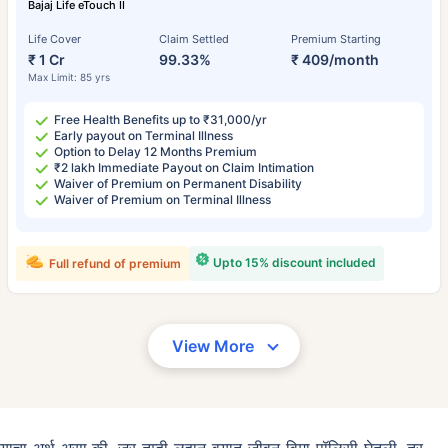
Bajaj Life eTouch II
Life Cover
Claim Settled
Premium Starting
₹ 1 Cr
99.33%
₹ 409/month
Max Limit: 85 yrs
Free Health Benefits up to ₹31,000/yr
Early payout on Terminal Illness
Option to Delay 12 Months Premium
₹2 lakh Immediate Payout on Claim Intimation
Waiver of Premium on Permanent Disability
Waiver of Premium on Terminal Illness
Upto 15% discount included
Full refund of premium
View More
याचा अर्थ असा की, जर तुम्ही लहान वयात जीवन विमा पॉलिसी घेतली, तर