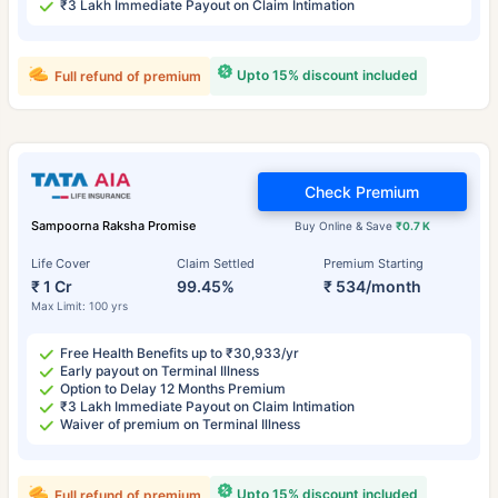
₹3 Lakh Immediate Payout on Claim Intimation
Upto 15% discount included
Full refund of premium
Check Premium
Sampoorna Raksha Promise
Buy Online & Save
₹0.7 K
Life Cover
Claim Settled
Premium Starting
₹ 1 Cr
99.45%
₹ 534/month
Max Limit: 100 yrs
Free Health Benefits up to ₹30,933/yr
Early payout on Terminal Illness
Option to Delay 12 Months Premium
₹3 Lakh Immediate Payout on Claim Intimation
Waiver of premium on Terminal Illness
Upto 15% discount included
Full refund of premium