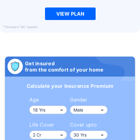
VIEW PLAN
+
Standard T&C Applied
Get insured
from the comfort of your home
Calculate your Insurance Premium
Age
Gender
Life Cover
Cover upto