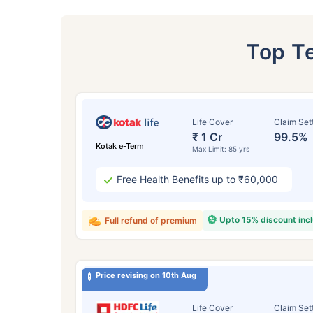
Top T
Life Cover
Claim Set
₹ 1 Cr
99.5%
Kotak e-Term
Max Limit: 85 yrs
Free Health Benefits up to ₹60,000
Upto 15% discount inc
Full refund of premium
24
Price revising on 10th Aug
Life Cover
Claim Set