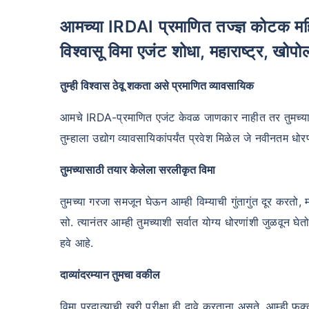
आमच्या IRDAI प्रमाणित तज्ज्ञ कोटक महिंद्रा लाइफ इन्शुरन्स एजंटच्या मदतीने तुमचा
विश्वासू विमा एजंट शोधा, महाराष्ट्र, खोपो
तुम्ही विश्वास ठेवू शकता असे प्रमाणित व्यावसायिक
आमचे IRDA-प्रमाणित एजंट केवळ जाणकार नाहीत तर तुमच्या सर्व
तुम्हाला उद्योग व्यावसायिकांपर्यंत प्रवेश मिळेल जे नवीनतम 
तुमच्यासाठी तयार केलेला सरलीकृत विमा
तुमच्या गरजा समजून घेऊन आम्ही विम्याची गुंतागुंत दूर करतो, 
सो. त्यानंतर आम्ही तुमच्याशी सर्वात योग्य धोरणांशी जुळवून घ
हवे आहे.
दाव्यांदरम्यान तुमचा वकील
विमा प्रदात्याची खरी परीक्षा ही दावे करताना असते. आम्ही 