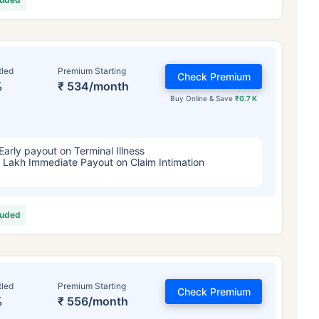
tled
Premium Starting
Check Premium
%
₹ 534/month
Buy Online & Save
₹0.7 K
Early payout on Terminal Illness
 Lakh Immediate Payout on Claim Intimation
luded
tled
Premium Starting
Check Premium
%
₹ 556/month