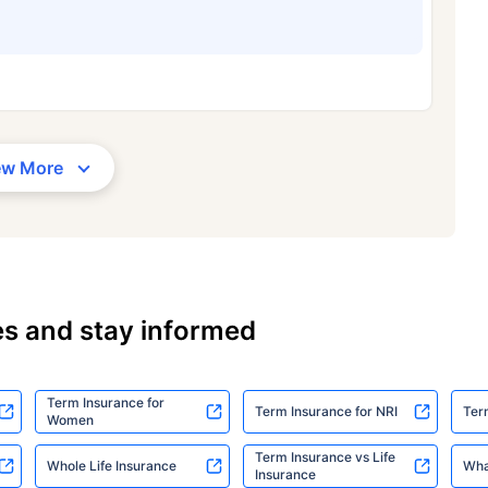
ew More
es and stay informed
Term Insurance for
Term Insurance for NRI
Ter
Women
Term Insurance vs Life
Whole Life Insurance
Wha
Insurance