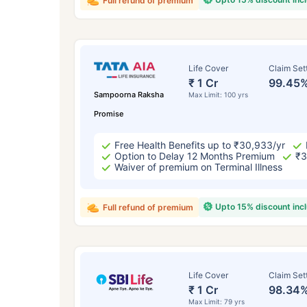
Full refund of premium
Life Cover
Claim Set
₹ 1 Cr
99.45
Sampoorna Raksha
Max Limit: 100 yrs
Promise
Free Health Benefits up to ₹30,933/yr
Option to Delay 12 Months Premium
₹3
Waiver of premium on Terminal Illness
Upto 15% discount inc
Full refund of premium
Life Cover
Claim Set
₹ 1 Cr
98.34
Max Limit: 79 yrs