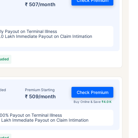
Check Premium
4/महिना
*
₹ 630/महिना
*
₹ 1,376/
₹ 507/month
तुमच्या कुटुंबाची सुरक्षा फक्त एक पाऊल दूर आह
ly Payout on Terminal Illness
.0 Lakh Immediate Payout on Claim Intimation
योग्य योजना निवडा
ठी सुरुवातीची किंमत आहे — धूम्रपान न करणाऱ्या, कोणतेही पूर्व-विद्यमान आजार नसलेल्या व्यक्तीसाठी, 36 वर्षे वयापर्यंत कव्हर। *₹630 प्र
luded
ेही पूर्व-विद्यमान आजार नसलेल्या व्यक्तीसाठी, 46 वर्षे वयापर्यंत कव्हर। *₹1,376 प्रति महिना, 1 कोटीच्या टर्म लाइफ विम्यासाठी सुरुवातीच
्यंत कव्हर।
tled
Premium Starting
Check Premium
₹ 509/month
Buy Online & Save
₹4.0 K
00% Payout on Terminal Illness
 Lakh Immediate Payout on Claim Intimation
luded