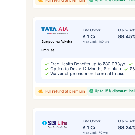
Full refund of premium
Life Cover
Claim Set
₹ 1 Cr
99.45
Sampoorna Raksha
Max Limit: 100 yrs
Promise
Free Health Benefits up to ₹30,933/yr
Option to Delay 12 Months Premium
₹3
Waiver of premium on Terminal Illness
Upto 15% discount inc
Full refund of premium
Life Cover
Claim Set
₹ 1 Cr
98.34
Max Limit: 79 yrs