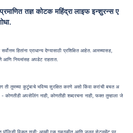
शोधा.
ोत्तम हितांना प्राधान्य देण्यासाठी प्रशिक्षित आहेत. आमच्यासह,
धोरणे आणि नियमांसह अपडेट राहतात.
मग ती तुमच्या कुटुंबाचे भविष्य सुरक्षित करणे असो किंवा करांची बचत अ
ेतो - कोणतीही अपसेलिंग नाही, कोणतीही शब्दरचना नाही, फक्त तुम्हाला जे
फक्त पॉलिसी विकत नाही; आम्ही एक गुळगुळीत आणि जलद सेटलमेंट प्र