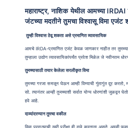
महाराष्ट्र, नाशिक येथील आमच्या IRDAI प्रमाणित तज्ञ कोटक महिंद्रा लाइफ इन्शुरन्स ए
जंटच्या मदतीने तुमचा विश्वासू विमा एजंट 
तुम्ही विश्वास ठेवू शकता असे प्रमाणित व्यावसायिक
आमचे IRDA-प्रमाणित एजंट केवळ जाणकार नाहीत तर तुमच्या सर्व
तुम्हाला उद्योग व्यावसायिकांपर्यंत प्रवेश मिळेल जे नवीनतम 
तुमच्यासाठी तयार केलेला सरलीकृत विमा
तुमच्या गरजा समजून घेऊन आम्ही विम्याची गुंतागुंत दूर करतो, 
सो. त्यानंतर आम्ही तुमच्याशी सर्वात योग्य धोरणांशी जुळवून घ
हवे आहे.
दाव्यांदरम्यान तुमचा वकील
विमा प्रदात्याची खरी परीक्षा ही दावे करताना असते. आम्ही 