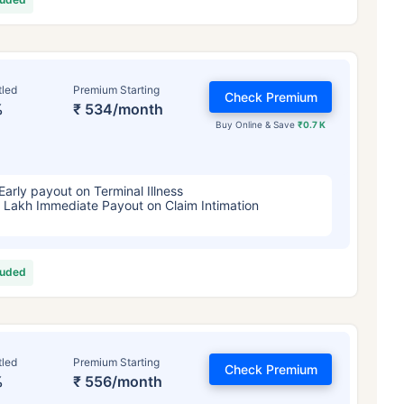
tled
Premium Starting
Check Premium
%
₹ 534/month
Buy Online & Save
₹0.7 K
Early payout on Terminal Illness
 Lakh Immediate Payout on Claim Intimation
luded
tled
Premium Starting
Check Premium
%
₹ 556/month