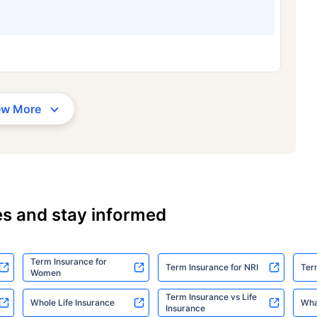
ew More
es and stay informed
Term Insurance for
Term Insurance for NRI
Ter
Women
Term Insurance vs Life
Whole Life Insurance
Wha
Insurance