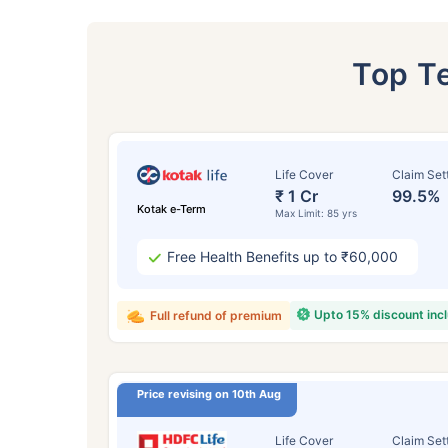
Top T
Life Cover
Claim Set
₹ 1 Cr
99.5%
Kotak e-Term
Max Limit: 85 yrs
Free Health Benefits up to ₹60,000
Upto 15% discount inc
Full refund of premium
24
Price revising on 10th Aug
Life Cover
Claim Set