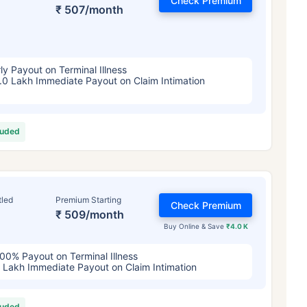
Check Premium
4/महिना
*
₹ 630/महिना
*
₹ 1,376/
₹ 507/month
तुमच्या कुटुंबाची सुरक्षा फक्त एक पाऊल दूर आह
ly Payout on Terminal Illness
.0 Lakh Immediate Payout on Claim Intimation
योग्य योजना निवडा
ठी सुरुवातीची किंमत आहे — धूम्रपान न करणाऱ्या, कोणतेही पूर्व-विद्यमान आजार नसलेल्या व्यक्तीसाठी, 36 वर्षे वयापर्यंत कव्हर। *₹630 प्र
luded
ेही पूर्व-विद्यमान आजार नसलेल्या व्यक्तीसाठी, 46 वर्षे वयापर्यंत कव्हर। *₹1,376 प्रति महिना, 1 कोटीच्या टर्म लाइफ विम्यासाठी सुरुवातीच
्यंत कव्हर।
tled
Premium Starting
Check Premium
₹ 509/month
Buy Online & Save
₹4.0 K
00% Payout on Terminal Illness
 Lakh Immediate Payout on Claim Intimation
luded