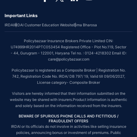
Important Links
IRDAI
IRDAI Customer Education Website
Bima Bharosa
Policybazaar Insurance Brokers Private Limited CIN:
U74999HR2014PTC053454 Registered Office - Plot No.119, Sector
- 44, Gurugram - 122001, Haryana Tel no. : 0124-4218302 Email ID:
care@policybazaar.com
Policybazaar is registered as a Composite Broker | Registration No.
742, Registration Code No. IRDA/ DB 797/ 19, Valid till 09/06/2027,
License category- Composite Broker
Visitors are hereby informed that their information submitted on the
website may be shared with insurers.Product information is authentic
and solely based on the information received from the insurers.
BEWARE OF SPURIOUS PHONE CALLS AND FICTITIOUS /
FRAUDULENT OFFERS
IRDAI or its officials do not involve in activities like selling insurance
policies, announcing bonus or investment of premiums. Public