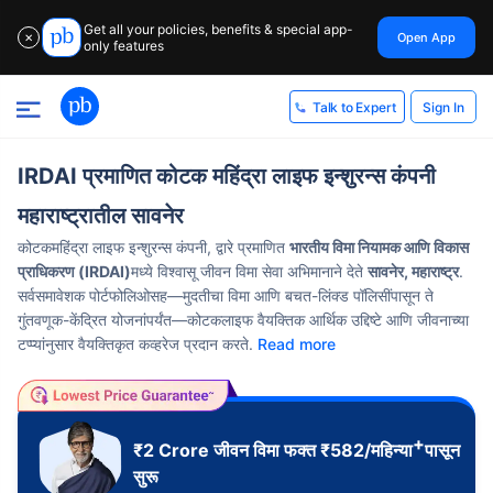
Get all your policies, benefits & special app-
Open App
✕
only features
Sign In
Talk to Expert
IRDAI प्रमाणित कोटक महिंद्रा लाइफ इन्शुरन्स कंपनी
महाराष्ट्रातील सावनेर
कोटकमहिंद्रा लाइफ इन्शुरन्स कंपनी, द्वारे प्रमाणित
भारतीय विमा नियामक आणि विकास
प्राधिकरण (IRDAI)
मध्ये विश्वासू जीवन विमा सेवा अभिमानाने देते
सावनेर, महाराष्ट्र
.
सर्वसमावेशक पोर्टफोलिओसह—मुदतीचा विमा आणि बचत-लिंक्ड पॉलिसींपासून ते
गुंतवणूक-केंद्रित योजनांपर्यंत—कोटकलाइफ वैयक्तिक आर्थिक उद्दिष्टे आणि जीवनाच्या
टप्प्यांनुसार वैयक्तिकृत कव्हरेज प्रदान करते.
Read more
+
₹2 Crore
जीवन विमा फक्त
₹
582
/महिन्या
पासून
सुरू