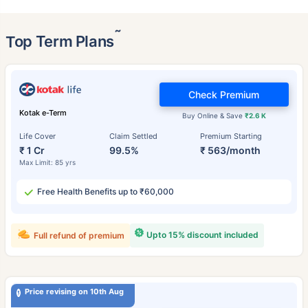
˜
Top Term Plans
Check Premium
Kotak e-Term
Buy Online & Save
₹2.6 K
Life Cover
Claim Settled
Premium Starting
₹ 1 Cr
99.5%
₹ 563/month
Max Limit: 85 yrs
Free Health Benefits up to ₹60,000
Upto 15% discount included
Full refund of premium
Price revising on 10th Aug