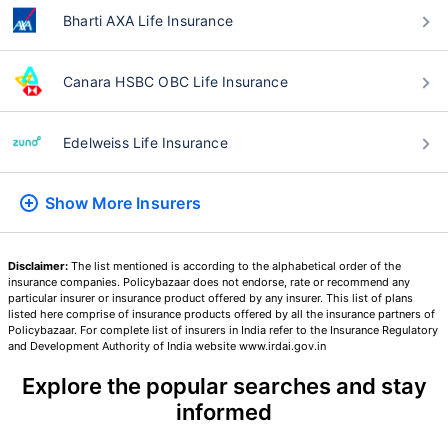
Bharti AXA Life Insurance
24 वर्षे
34 वर्षे
Canara HSBC OBC Life Insurance
Edelweiss Life Insurance
₹ 434/महिना
*
₹ 630/महिना
*
44 वर्षे
Show More
Insurers
Disclaimer:
The list mentioned is according to the alphabetical order of the
insurance companies. Policybazaar does not endorse, rate or recommend any
particular insurer or insurance product offered by any insurer. This list of plans
listed here comprise of insurance products offered by all the insurance partners of
₹ 1,376/महिना
*
Policybazaar. For complete list of insurers in India refer to the Insurance Regulatory
and Development Authority of India website www.irdai.gov.in
Explore the popular searches and stay
तुमच्या कुटुंबाची सुरक्षा फक्त एक पाऊल दूर आह
informed