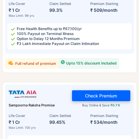
Life Cover
Claim Settled
Premium Starting
₹ 1 Cr
99.3%
₹ 509/month
Max Limit: 99 yrs
Free Health Benefits up to ₹67,100/yr
100% Payout on Terminal Illness
Option to Delay 12 Months Premium
₹3 Lakh Immediate Payout on Claim Intimation
Upto 15% discount included
Full refund of premium
Check Premium
Sampoorna Raksha Promise
Buy Online & Save
₹0.7 K
Life Cover
Claim Settled
Premium Starting
₹ 1 Cr
99.45%
₹ 534/month
Max Limit: 100 yrs