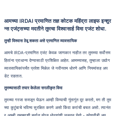
आमच्या IRDAI प्रमाणित तज्ञ कोटक महिंद्रा लाइफ इन्शुर
न्स एजंट्सच्या मदतीने तुमचा विश्वासार्ह विमा एजंट शोधा.
तुम्ही विश्वास ठेवू शकता असे प्रमाणित व्यावसायिक
आमचे IRDA-प्रमाणित एजंट केवळ जाणकार नाहीत तर तुमच्या सर्वोत्तम
हितांना प्राधान्य देण्यासाठी प्रशिक्षित आहेत. आमच्यासह, तुम्हाला उद्योग
व्यावसायिकांपर्यंत प्रवेश मिळेल जे नवीनतम धोरणे आणि नियमांसह अप
डेट राहतात.
तुमच्यासाठी तयार केलेला सरलीकृत विमा
तुमच्या गरजा समजून घेऊन आम्ही विम्याची गुंतागुंत दूर करतो, मग ती तुम
च्या कुटुंबाचे भविष्य सुरक्षित करणे असो किंवा करांची बचत असो. त्यानंत
र आम्ही तुमच्याशी सर्वात योग्य धोरणांशी जुळवून घेतो - कोणतीही अप