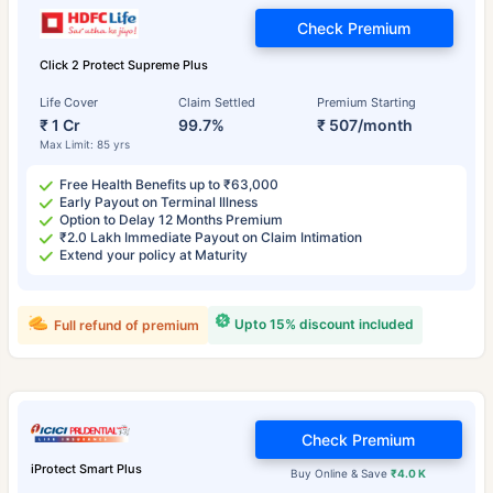
Check Premium
Click 2 Protect Supreme Plus
Life Cover
Claim Settled
Premium Starting
₹ 1 Cr
99.7%
₹ 507/month
Max Limit: 85 yrs
Free Health Benefits up to ₹63,000
Early Payout on Terminal Illness
Option to Delay 12 Months Premium
₹2.0 Lakh Immediate Payout on Claim Intimation
Extend your policy at Maturity
Upto 15% discount included
Full refund of premium
Check Premium
iProtect Smart Plus
Buy Online & Save
₹4.0 K