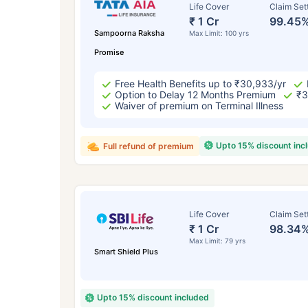
Life Cover
Claim Set
₹ 1 Cr
99.45
Sampoorna Raksha
Max Limit: 100 yrs
Promise
Free Health Benefits up to ₹30,933/yr
Option to Delay 12 Months Premium
₹3
Waiver of premium on Terminal Illness
Upto 15% discount inc
Full refund of premium
Life Cover
Claim Set
₹ 1 Cr
98.34
Max Limit: 79 yrs
Smart Shield Plus
Upto 15% discount included