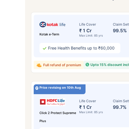
Life Cover
Claim Set
₹ 1 Cr
99.5%
Kotak e-Term
Max Limit: 85 yrs
Free Health Benefits up to ₹60,000
Upto 15% discount inc
Full refund of premium
Price revising on 10th Aug
24
Life Cover
Claim Set
₹ 1 Cr
99.7%
Max Limit: 85 yrs
Click 2 Protect Supreme
Plus