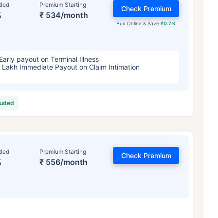
tled
Premium Starting
Check Premium
%
₹ 534/month
Buy Online & Save
₹0.7 K
Early payout on Terminal Illness
 Lakh Immediate Payout on Claim Intimation
luded
tled
Premium Starting
Check Premium
%
₹ 556/month