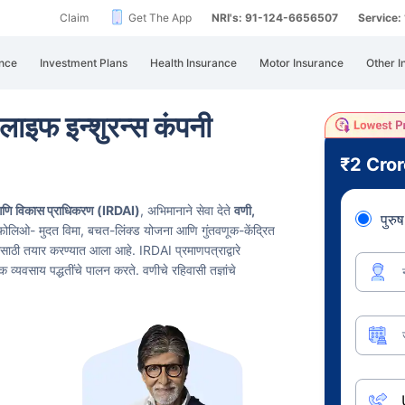
Claim
Get The App
NRI's: 91-124-6656507
Service
nce
Investment Plans
Health Insurance
Motor Insurance
Other I
लाइफ इन्शुरन्स कंपनी
₹2 Cro
आणि विकास प्राधिकरण (IRDAI)
, अभिमानाने सेवा देते
वणी,
पुरुष
र्टफोलिओ- मुदत विमा, बचत-लिंक्ड योजना आणि गुंतवणूक-केंद्रित
रण्यासाठी तयार करण्यात आला आहे. IRDAI प्रमाणपत्राद्वारे
 व्यवसाय पद्धतींचे पालन करते.
वणीचे रहिवासी तज्ञांचे