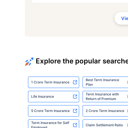
Vi
Explore the popular search
Best Term Insurance
1 Crore Term Insurance
Plan
Term Insurance with
Life Insurance
Return of Premium
5 Crore Term Insurance
2 Crore Term Insurance
Term Insurance for Self
Claim Settlement Ratio
Employed