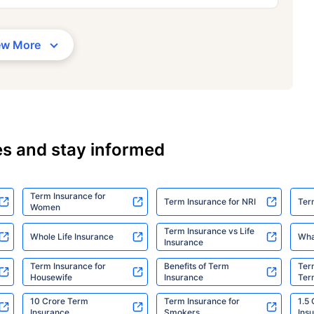
ew More
es and stay informed
Term Insurance for
Term Insurance for NRI
Ter
Women
Term Insurance vs Life
Whole Life Insurance
Wha
Insurance
Term Insurance for
Benefits of Term
Ter
Housewife
Insurance
Ter
10 Crore Term
Term Insurance for
1.5
Insurance
Smokers
Ins