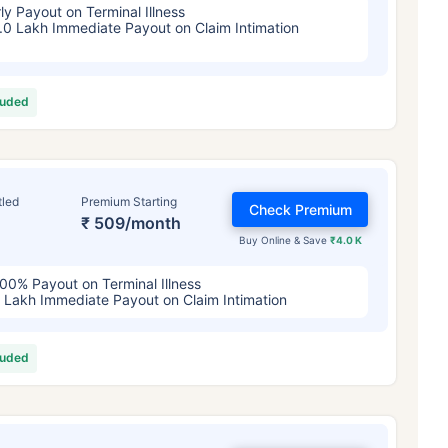
4/महिना
*
₹ 630/महिना
*
₹ 1,376/
ly Payout on Terminal Illness
.0 Lakh Immediate Payout on Claim Intimation
तुमच्या कुटुंबाची सुरक्षा फक्त एक पाऊल दूर आह
luded
योग्य योजना निवडा
ठी सुरुवातीची किंमत आहे — धूम्रपान न करणाऱ्या, कोणतेही पूर्व-विद्यमान आजार नसलेल्या व्यक्तीसाठी, 36 वर्षे वयापर्यंत कव्हर। *₹630 प्र
ेही पूर्व-विद्यमान आजार नसलेल्या व्यक्तीसाठी, 46 वर्षे वयापर्यंत कव्हर। *₹1,376 प्रति महिना, 1 कोटीच्या टर्म लाइफ विम्यासाठी सुरुवातीच
tled
Premium Starting
्यंत कव्हर।
Check Premium
₹ 509/month
Buy Online & Save
₹4.0 K
00% Payout on Terminal Illness
 Lakh Immediate Payout on Claim Intimation
luded