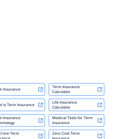
Term Insurance
m Insurance
Calculator
Life Insurance
t is Term Insurance
Calculator
m Insurance
Medical Tests for Term
minology
Insurance
 Crore Term
Zero Cost Term
urance
Insurance