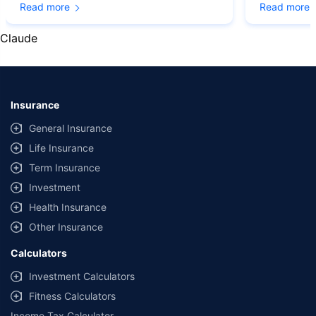
Read more
Read more
˜
Policybazaar Promise reflects the guarantee offered by insurers. Price
assurance is based on certifications shared by insurers with us.
Claude
Insurance
General Insurance
Life Insurance
Term Insurance
Investment
Health Insurance
Other Insurance
Calculators
Investment Calculators
Fitness Calculators
Income Tax Calculator