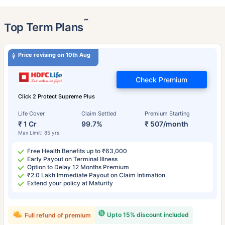
˜
Top Term Plans
Price revising on 10th Aug
Check Premium
Click 2 Protect Supreme Plus
Life Cover
Claim Settled
Premium Starting
₹ 1 Cr
99.7%
₹ 507/month
Max Limit: 85 yrs
Free Health Benefits up to ₹63,000
Early Payout on Terminal Illness
Option to Delay 12 Months Premium
₹2.0 Lakh Immediate Payout on Claim Intimation
Extend your policy at Maturity
Upto 15% discount included
Full refund of premium