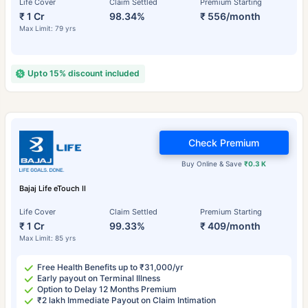
Life Cover
Claim Settled
Premium Starting
₹ 1 Cr
98.34%
₹ 556/month
Max Limit: 79 yrs
Upto 15% discount included
Check Premium
Buy Online & Save
₹0.3 K
Bajaj Life eTouch II
Life Cover
Claim Settled
Premium Starting
₹ 1 Cr
99.33%
₹ 409/month
Max Limit: 85 yrs
Free Health Benefits up to ₹31,000/yr
Early payout on Terminal Illness
Option to Delay 12 Months Premium
₹2 lakh Immediate Payout on Claim Intimation