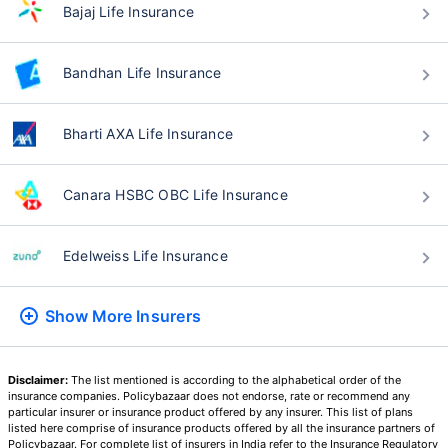
Bajaj Life Insurance
वय टर्म विमा प्रीमियमवर कसा
परिणाम करते
Bandhan Life Insurance
24 वर्षे
34 वर्षे
Bharti AXA Life Insurance
Canara HSBC OBC Life Insurance
₹ 434/महिना
*
₹ 630/महिना
*
Edelweiss Life Insurance
44 वर्षे
Show More
Insurers
₹ 1,376/महिना
*
Disclaimer:
The list mentioned is according to the alphabetical order of the
insurance companies. Policybazaar does not endorse, rate or recommend any
particular insurer or insurance product offered by any insurer. This list of plans
listed here comprise of insurance products offered by all the insurance partners of
तुमच्या कुटुंबाची सुरक्षा फक्त एक पाऊल दूर आह
Policybazaar. For complete list of insurers in India refer to the Insurance Regulatory