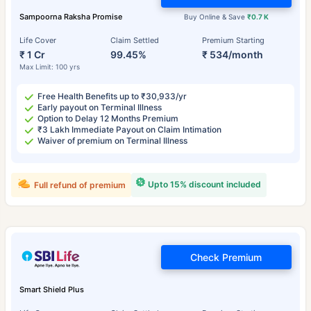
Sampoorna Raksha Promise
Buy Online & Save
₹0.7 K
Life Cover
Claim Settled
Premium Starting
₹ 1 Cr
99.45%
₹ 534/month
Max Limit: 100 yrs
Free Health Benefits up to ₹30,933/yr
Early payout on Terminal Illness
Option to Delay 12 Months Premium
₹3 Lakh Immediate Payout on Claim Intimation
Waiver of premium on Terminal Illness
Upto 15% discount included
Full refund of premium
Check Premium
Smart Shield Plus