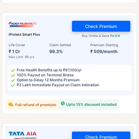
Check Premium
iProtect Smart Plus
Buy Online & Save
₹4.0 K
Life Cover
Claim Settled
Premium Starting
₹ 1 Cr
99.3%
₹ 509/month
Max Limit: 99 yrs
Free Health Benefits up to ₹67,100/yr
100% Payout on Terminal Illness
Option to Delay 12 Months Premium
₹3 Lakh Immediate Payout on Claim Intimation
Upto 15% discount included
Full refund of premium
Check Premium