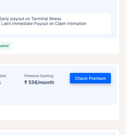
Early payout on Terminal Illness
 Lakh Immediate Payout on Claim Intimation
luded
tled
Premium Starting
Check Premium
%
₹ 556/month