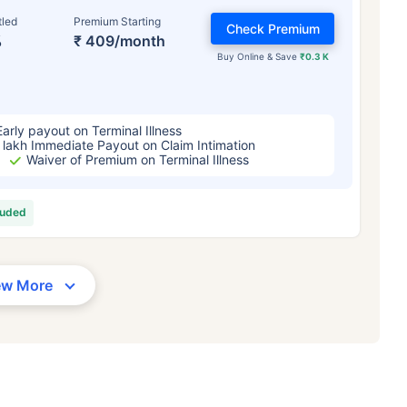
tled
Premium Starting
Check Premium
%
₹ 409/month
Buy Online & Save
₹0.3 K
Early payout on Terminal Illness
 lakh Immediate Payout on Claim Intimation
Waiver of Premium on Terminal Illness
luded
ew More