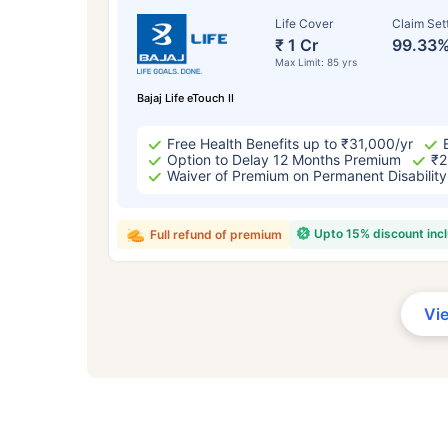
Life Cover
Claim Set
₹ 1 Cr
99.33
Max Limit: 85 yrs
Bajaj Life eTouch II
Free Health Benefits up to ₹31,000/yr
Option to Delay 12 Months Premium
₹2
Waiver of Premium on Permanent Disability
Upto 15% discount inc
Full refund of premium
Vi