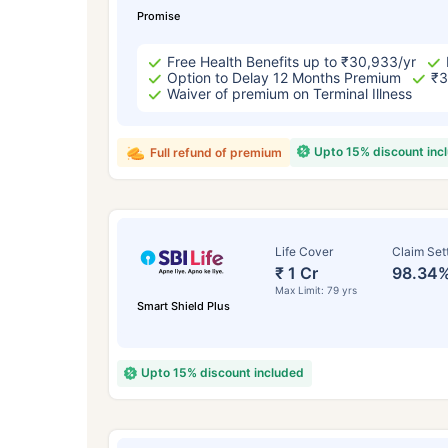
Promise
Free Health Benefits up to ₹30,933/yr
Option to Delay 12 Months Premium
₹3
Waiver of premium on Terminal Illness
Upto 15% discount inc
Full refund of premium
Life Cover
Claim Set
₹ 1 Cr
98.34
Max Limit: 79 yrs
Smart Shield Plus
Upto 15% discount included