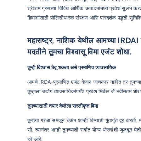
श्रीराम ग्रुपच्या विविध आर्थिक उत्पादनांमध्ये प्रवेश सुलभ 
हिवाशांसाठी पॉलिसीधारक संरक्षण आणि पारदर्शक पद्धती सुनिश्
महाराष्ट्र, नाशिक येथील आमच्या IRDAI प्रमाणित तज्ञ श्रीराम लाइफ इन्शुरन्स एजंटच्या
मदतीने तुमचा विश्वासू विमा एजंट शोधा.
तुम्ही विश्वास ठेवू शकता असे प्रमाणित व्यावसायिक
आमचे IRDA-प्रमाणित एजंट केवळ जाणकार नाहीत तर तुमच्या सर्व
तुम्हाला उद्योग व्यावसायिकांपर्यंत प्रवेश मिळेल जे नवीनतम 
तुमच्यासाठी तयार केलेला सरलीकृत विमा
तुमच्या गरजा समजून घेऊन आम्ही विम्याची गुंतागुंत दूर करतो, 
सो. त्यानंतर आम्ही तुमच्याशी सर्वात योग्य धोरणांशी जुळवून घ
हवे आहे.