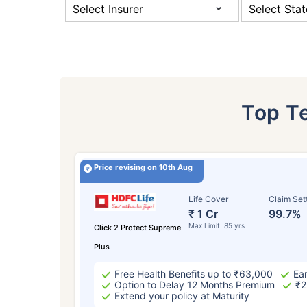
Top T
Price revising on 10th Aug
Life Cover
Claim Set
₹ 1 Cr
99.7%
24
Max Limit: 85 yrs
Click 2 Protect Supreme
Plus
Free Health Benefits up to ₹63,000
Ear
Option to Delay 12 Months Premium
₹2
Extend your policy at Maturity