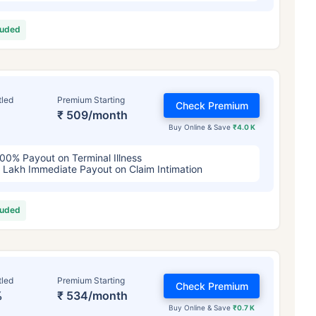
4/महिना
*
₹ 630/महिना
*
₹ 1,376/
luded
तुमच्या कुटुंबाची सुरक्षा फक्त एक पाऊल दूर आह
योग्य योजना निवडा
tled
Premium Starting
Check Premium
₹ 509/month
Buy Online & Save
₹4.0 K
ठी सुरुवातीची किंमत आहे — धूम्रपान न करणाऱ्या, कोणतेही पूर्व-विद्यमान आजार नसलेल्या व्यक्तीसाठी, 36 वर्षे वयापर्यंत कव्हर। *₹630 प्र
ेही पूर्व-विद्यमान आजार नसलेल्या व्यक्तीसाठी, 46 वर्षे वयापर्यंत कव्हर। *₹1,376 प्रति महिना, 1 कोटीच्या टर्म लाइफ विम्यासाठी सुरुवातीच
्यंत कव्हर।
00% Payout on Terminal Illness
 Lakh Immediate Payout on Claim Intimation
luded
tled
Premium Starting
Check Premium
%
₹ 534/month
Buy Online & Save
₹0.7 K