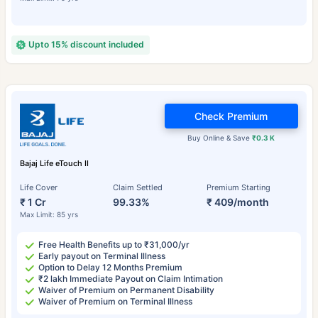
Upto 15% discount included
Check Premium
Buy Online & Save
₹0.3 K
Bajaj Life eTouch II
Life Cover
Claim Settled
Premium Starting
₹ 1 Cr
99.33%
₹ 409/month
Max Limit: 85 yrs
Free Health Benefits up to ₹31,000/yr
Early payout on Terminal Illness
Option to Delay 12 Months Premium
₹2 lakh Immediate Payout on Claim Intimation
Waiver of Premium on Permanent Disability
Waiver of Premium on Terminal Illness