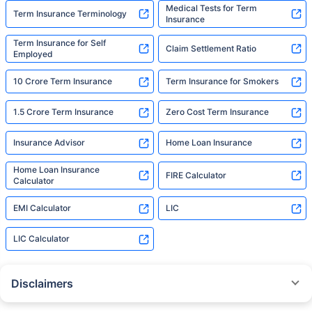
Medical Tests for Term
Term Insurance Terminology
Insurance
Term Insurance for Self
Claim Settlement Ratio
Employed
10 Crore Term Insurance
Term Insurance for Smokers
1.5 Crore Term Insurance
Zero Cost Term Insurance
Insurance Advisor
Home Loan Insurance
Home Loan Insurance
FIRE Calculator
Calculator
EMI Calculator
LIC
LIC Calculator
Disclaimers
˜
The insurers/plans mentioned are arranged in order of highest to lowest
Sum Assured(SA) offered by Policybazaar’s insurer partners offering term