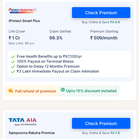
Check Premium
iProtect Smart Plus
Buy Online & Save
₹4.0 K
Life Cover
Claim Settled
Premium Starting
₹ 1 Cr
99.3%
₹ 509/month
Max Limit: 99 yrs
Free Health Benefits up to ₹67,100/yr
100% Payout on Terminal Illness
Option to Delay 12 Months Premium
₹3 Lakh Immediate Payout on Claim Intimation
Upto 15% discount included
Full refund of premium
Check Premium
Sampoorna Raksha Promise
Buy Online & Save
₹0.7 K