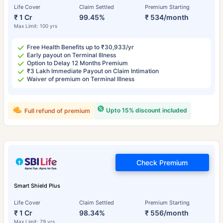
Life Cover
Claim Settled
Premium Starting
₹ 1 Cr
99.45%
₹ 534/month
Max Limit: 100 yrs
Free Health Benefits up to ₹30,933/yr
Early payout on Terminal Illness
Option to Delay 12 Months Premium
₹3 Lakh Immediate Payout on Claim Intimation
Waiver of premium on Terminal Illness
Upto 15% discount included
Full refund of premium
Check Premium
Smart Shield Plus
Life Cover
Claim Settled
Premium Starting
₹ 1 Cr
98.34%
₹ 556/month
Max Limit: 79 yrs