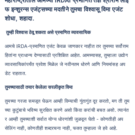
महाराष्ट्रातील आमच्या IRDAI प्रमाणित तज्ञ श्रीराम लाइ
फ इन्शुरन्स एजंट्सच्या मदतीने तुमचा विश्वासू विमा एजंट
शोधा, शहादा.
तुम्ही विश्वास ठेवू शकता असे प्रमाणित व्यावसायिक
आमचे IRDA-प्रमाणित एजंट केवळ जाणकार नाहीत तर तुमच्या सर्वोत्तम
हितांना प्राधान्य देण्यासाठी प्रशिक्षित आहेत. आमच्यासह, तुम्हाला उद्योग
व्यावसायिकांपर्यंत प्रवेश मिळेल जे नवीनतम धोरणे आणि नियमांसह अप
डेट राहतात.
तुमच्यासाठी तयार केलेला सरलीकृत विमा
तुमच्या गरजा समजून घेऊन आम्ही विम्याची गुंतागुंत दूर करतो, मग ती तुम
च्या कुटुंबाचे भविष्य सुरक्षित करणे असो किंवा करांची बचत असो. त्यानंत
र आम्ही तुमच्याशी सर्वात योग्य धोरणांशी जुळवून घेतो - कोणतीही अप
सेलिंग नाही, कोणतीही शब्दरचना नाही, फक्त तुम्हाला जे हवे आहे.