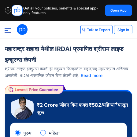
Get all your policies, benefits & special app-
Open App
✕
only features
Sign In
Talk to Expert
महाराष्ट्र शहादा येथील IRDAI प्रमाणित श्रीराम लाइफ
इन्शुरन्स कंपनी
श्रीराम लाइफ इन्शुरन्स कंपनी ही नंदुरबार जिल्ह्यातील शहादासह महाराष्ट्रात अस्तित्व
असलेली IRDAI-प्रमाणित जीवन विमा कंपनी आहे.
Read more
+
₹2 Crore
जीवन विमा फक्त
₹
582
/महिन्या
पासून
सुरू
पुरुष
महिला