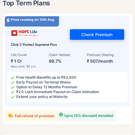
˜
Top Term Plans
Price revising on 10th Aug
Check Premium
Click 2 Protect Supreme Plus
Life Cover
Claim Settled
Premium Starting
₹ 1 Cr
99.7%
₹ 507/month
Max Limit: 85 yrs
Free Health Benefits up to ₹63,000
Early Payout on Terminal Illness
Option to Delay 12 Months Premium
₹2.0 Lakh Immediate Payout on Claim Intimation
Extend your policy at Maturity
Upto 15% discount included
Full refund of premium