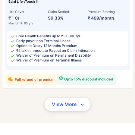
Bajaj Life eTouch II
Life Cover
Claim Settled
Premium Starting
₹ 1 Cr
99.33%
₹ 409/month
Max Limit: 85 yrs
Free Health Benefits up to ₹31,000/yr
Early payout on Terminal Illness
Option to Delay 12 Months Premium
₹2 lakh Immediate Payout on Claim Intimation
Waiver of Premium on Permanent Disability
Waiver of Premium on Terminal Illness
Upto 15% discount included
Full refund of premium
View More