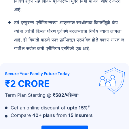
विविध श्रेणींसह विविध प्रकारच्या मुदत विमा योजना ऑफर करत
आहे.
₹ 1,376/महिना
*
टर्म इन्शुरन्स प्रीमियम्सच्या आक्रमक स्पर्धात्मक किमतींमुळे कंप
न्यांना त्यांची किंमत धोरण पूर्णपणे बदलण्याचा निर्णय घ्यावा लागला
तुमच्या कुटुंबाची सुरक्षा फक्त एक पाऊल दूर आह
आहे. ही किमती वाढणे फार पूर्वीपासून प्रलंबित होते कारण भारत ज
गातील सर्वात कमी प्रीमियम दरांपैकी एक आहे.
योग्य योजना निवडा
*₹434 प्रति महिना, 1 कोटीच्या टर्म लाइफ विम्यासाठी सुरुवातीची किंमत आहे — धूम्रपान न करणाऱ्या, कोणतेही पूर्व-विद्यमान
Secure Your Family Future Today
आजार नसलेल्या व्यक्तीसाठी, 36 वर्षे वयापर्यंत कव्हर। *₹630 प्रति महिना, 1 कोटीच्या टर्म लाइफ विम्यासाठी सुरुवातीची किंमत
आहे — धूम्रपान न करणाऱ्या, कोणतेही पूर्व-विद्यमान आजार नसलेल्या व्यक्तीसाठी, 46 वर्षे वयापर्यंत कव्हर। *₹1,376 प्रति
₹2 CRORE
महिना, 1 कोटीच्या टर्म लाइफ विम्यासाठी सुरुवातीची किंमत आहे — धूम्रपान न करणाऱ्या, कोणतेही पूर्व-विद्यमान आजार नसलेल्या
व्यक्तीसाठी, 56 वर्षे वयापर्यंत कव्हर।
+
Term Plan Starting @
₹
582
/महिन्या
#
Get an online discount of
upto 15%
Compare
40+ plans
from
15 Insurers