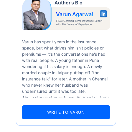
Author's Bio
Varun Agarwal
IRDAI Certified Term Insurance Expert
with 10+ Years of Experience
Varun has spent years in the insurance
space, but what drives him isn't policies or
premiums — it's the conversations he's had
with real people. A young father in Pune
wondering if his salary is enough. A newly
married couple in Jaipur putting off "the
insurance talk" for later. A mother in Chennai
who never knew her husband was
underinsured until it was too late.
These stories stay with him. As Head of Term
Insurance at Policybazaar, Varun knows the
numbers well — 52.4% of Indians are aware
WRITE TO VARUN
of term insurance, yet only 9.6% own it. And
87% of families don't realise they're leaving
their loved ones with far less protection than