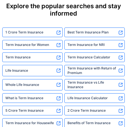
they actually need. But behind every
Explore the popular searches and stay
statistic, he sees a family that just needed
informed
someone to sit with them, explain it simply,
and help them take that one step. That's
exactly what Policybazaar's term insurance is
built to do. In his words, "Most people aren't
1 Crore Term Insurance
Best Term Insurance Plan
avoiding protection — they're just waiting for
someone to make it easy. That's what we're
Term Insurance for Women
Term Insurance for NRI
here for."
Term Insurance
Term Insurance Calculator
Term Insurance with Return of
Life Insurance
Premium
Term Insurance vs Life
Whole Life Insurance
Insurance
What is Term Insurance
Life Insurance Calculator
5 Crore Term Insurance
2 Crore Term Insurance
Term Insurance for Housewife
Benefits of Term Insurance