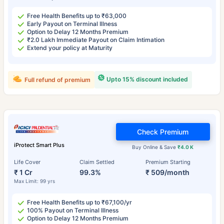
Free Health Benefits up to ₹63,000
Early Payout on Terminal Illness
Option to Delay 12 Months Premium
₹2.0 Lakh Immediate Payout on Claim Intimation
Extend your policy at Maturity
Upto 15% discount included
Full refund of premium
Check Premium
iProtect Smart Plus
Buy Online & Save
₹4.0 K
Life Cover
Claim Settled
Premium Starting
₹ 1 Cr
99.3%
₹ 509/month
Max Limit: 99 yrs
Free Health Benefits up to ₹67,100/yr
100% Payout on Terminal Illness
Option to Delay 12 Months Premium