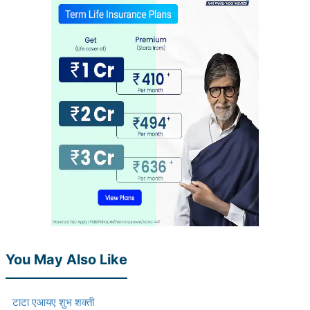
You May Also Like
टाटा एआयए शुभ शक्ती