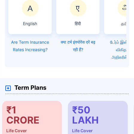
English
हिंदी
தமிழ்
Are Term Insurance
क्या टर्म इंश्योरेंस दरें बढ़
டேர்ம் இன்சூ
Rates Increasing?
रही हैं?
விகிதங்கள
அதிகரிக்கிற
Term Plans
₹1
₹50
CRORE
LAKH
Life Cover
Life Cover