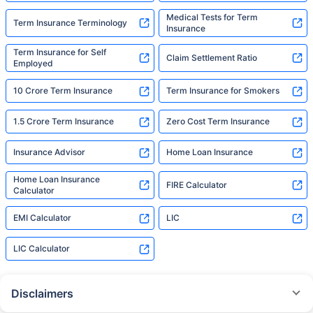
Medical Tests for Term
Term Insurance Terminology
Insurance
Term Insurance for Self
Claim Settlement Ratio
Employed
10 Crore Term Insurance
Term Insurance for Smokers
1.5 Crore Term Insurance
Zero Cost Term Insurance
Insurance Advisor
Home Loan Insurance
Home Loan Insurance
FIRE Calculator
Calculator
EMI Calculator
LIC
LIC Calculator
Disclaimers
˜
The insurers/plans mentioned are arranged in order of highest to lowest