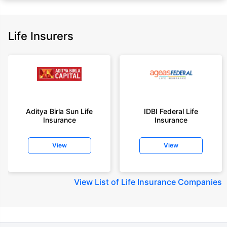
Sum Assured(SA) offered by Policybazaar’s insurer partners offering term
insurance plans on our platform, as per ‘first year premium of life insurers
as at 31.03.2025 report’ published by IRDAI.
Life Insurers
Policybazaar does not endorse, rate or recommend any particular insurer
or insurance product offered by any insurer. For complete list of insurers in
India refer to the IRDAI website www.irdai.gov.in
+On the basis of your profile
+Rs. 410/month is starting price for a 1 crore term life insurance for an 18
year-old male, non-smoker, with no pre-existing diseases, cover upto 30
Aditya Birla Sun Life
IDBI Federal Life
years of age, rounded off to nearest 10
Insurance
Insurance
+Rs. 410/month (Rs.14/day) is starting price for a 1 crore term life
insurance for an 18 year-old male, non-smoker, with no pre-existing
View
View
diseases, cover upto 30 years of age rounded off to nearest 10
+Rs. 245 is starting price for a 50 lakhs term life insurance for an 18 year-
old male, non-smoker, with no pre-existing diseases, cover upto 30 years
View
List of Life Insurance Companies
of age.
+Rs. 8/day is starting price for a 50 lakhs term life insurance for an 18
year-old male, non-smoker, with no pre-existing diseases, cover upto 30
years of age, rounded off to nearest 10