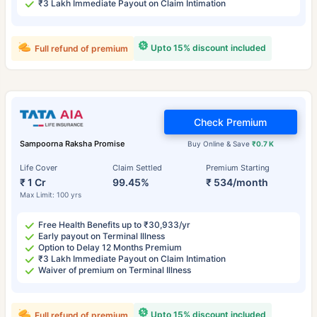
₹3 Lakh Immediate Payout on Claim Intimation
Upto 15% discount included
Full refund of premium
Check Premium
Sampoorna Raksha Promise
Buy Online & Save
₹0.7 K
Life Cover
Claim Settled
Premium Starting
₹ 1 Cr
99.45%
₹ 534/month
Max Limit: 100 yrs
Free Health Benefits up to ₹30,933/yr
Early payout on Terminal Illness
Option to Delay 12 Months Premium
₹3 Lakh Immediate Payout on Claim Intimation
Waiver of premium on Terminal Illness
Upto 15% discount included
Full refund of premium