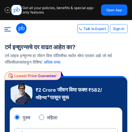
Get all your policies, benefits & special app-
Open App
✕
only features
Sign In
Talk to Expert
टर्म इन्शुरन्सचे दर वाढत आहेत का?
टर्म लाइफ इन्शुरन्स हा जीवन विमा पॉलिसीचा सर्वात सोपा प्रकार आहे जो सर्व
पॉलिसीधारकांकडून विशिष्ट
अधिक वाचा
जीवन विमा फक्त
₹2 Crore
₹
582
/
+
पासून सुरू
महिन्या
पुरुष
महिला