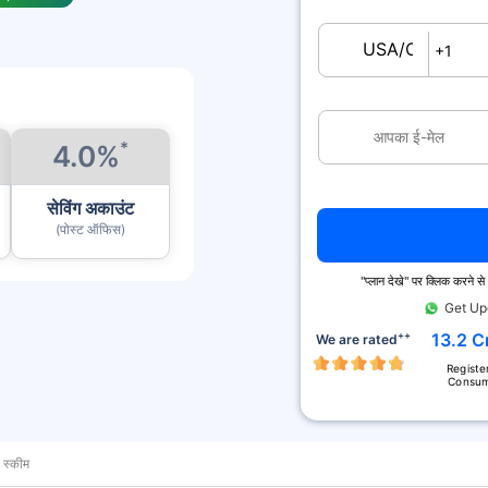
USA/Canada
+1
*
4.0%
सेविंग अकाउंट
(पोस्ट ऑफिस)
''प्लान देखे'' पर क्लिक करने 
Get Up
++
13.2 C
We are rated
Registe
Consu
 स्कीम