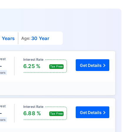
 Years
30 Year
Age:
vest
Interest Rate
L
Get Details
6.25 %
Tax Free
ears
vest
Interest Rate
L
Get Details
6.88 %
Tax Free
ears