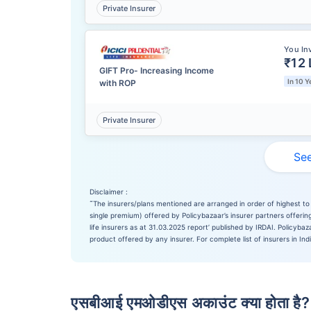
Private Insurer
You In
₹12 
GIFT Pro- Increasing Income
In 10 Y
with ROP
Private Insurer
See
Disclaimer :
˜
The insurers/plans mentioned are arranged in order of highest to 
single premium) offered by Policybazaar’s insurer partners offering
life insurers as at 31.03.2025 report’ published by IRDAI. Policyb
product offered by any insurer. For complete list of insurers in Ind
एसबीआई एमओडीएस अकाउंट क्या होता है?