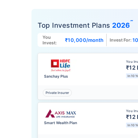
˜
Top Investment Plans
2026
You
₹10,000
/month
10
Invest For:
Invest:
You In
₹12 
Sanchay Plus
In 10 Y
Private Insurer
You In
₹12 
Smart Wealth Plan
In 10 Y