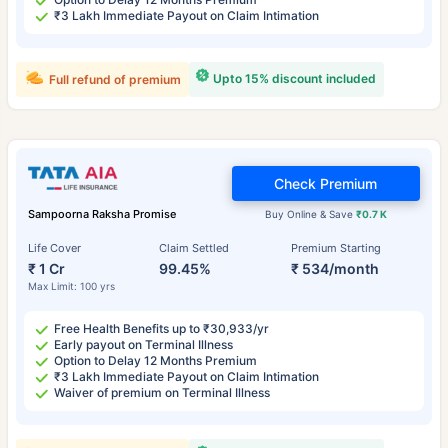
₹3 Lakh Immediate Payout on Claim Intimation
Upto 15% discount included
Full refund of premium
Check Premium
Sampoorna Raksha Promise
Buy Online & Save
₹0.7 K
Life Cover
Claim Settled
Premium Starting
₹ 1 Cr
99.45%
₹ 534/month
Max Limit: 100 yrs
Free Health Benefits up to ₹30,933/yr
Early payout on Terminal Illness
Option to Delay 12 Months Premium
₹3 Lakh Immediate Payout on Claim Intimation
Waiver of premium on Terminal Illness