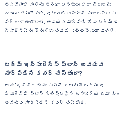
తీసివేయాలి మరియు తనఖా ఆస్తులు లేదా నిధులను
రుణంగా తీసుకోవాలి. ఇటువంటి అనూహ్య సంఘటనలకు
సిద్ధంగా ఉండాలంటే, అవయవ మార్పిడి కోసం టర్మ్ ఇ
న్సూరెన్స్‌ను కొనుగోలు చేయడం ఎల్లప్పుడూ మంచిది.
టర్మ్ ఇన్సూరెన్స్ ప్లాన్ అవయవ
మార్పిడిని కవర్ చేస్తుందా?
అవును, వివిధ బీమా కంపెనీలు అందించే టర్మ్ ఇ
న్సూరెన్స్ ప్లాన్ క్లిష్టమైన అనారోగ్య బీమా కింద
అవయవ మార్పిడిని కవర్ చేస్తుంది.