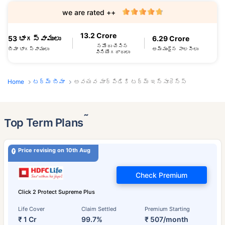
we are rated ++
13.2 Crore
53 భాగస్వాములు
6.29 Crore
నమోదు చేసిన
బీమా భాగస్వాములు
అమ్ముడైన పాలసీలు
వినియోగదారులు
Home
టర్మ్ బీమా
అవయవ మార్పిడికి టర్మ్ ఇన్సూరెన్స్
˜
Top Term Plans
Price revising on 10th Aug
Check Premium
Click 2 Protect Supreme Plus
Life Cover
Claim Settled
Premium Starting
₹ 1 Cr
99.7%
₹ 507/month