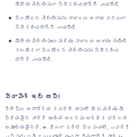
మొత్తం చెల్లింపుగా స్వీకరించడాన్ని ఎంచుకోండి
ప్రయోజన చెల్లింపును సాధారణ ఆదాయ వనరుగా
స్వీకరించడాన్ని ఎంచుకోండి
మొత్తం చెల్లింపులు మరియు సాధారణ ఆదాయం రెండింటి
కలయికగా ప్రయోజన చెల్లింపును స్వీకరించ
డానికి ఎంచుకోండి.
వ్రాపింగ్ ఇట్ అప్!
క్లిష్ట అనారోగ్య కవరేజీ రూపంలో మీకు మరియు మీ
ప్రియమైన వారికి అందించే అదనపు ఆర్థిక భద్రత
అమూల్యమైనది. ఈ వేగంగా కదిలే ప్రపంచంలో, ఎవరికి
ఎప్పుడు ఏమి జరుగుతుందో అంచనా వేయడానికి మార్గం