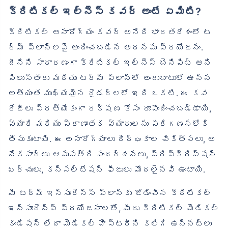
క్రిటికల్ ఇల్‌నెస్ కవర్ అంటే ఏమిటి?
క్రిటికల్ అనారోగ్యం కవర్ అనేది భారతదేశంలో ట
ర్మ్ ప్లాన్‌లపై అందించబడిన అదనపు ప్రయోజనం.
దీనిని సాధారణంగా క్రిటికల్ ఇల్‌నెస్ బెనిఫిట్ అని
పిలుస్తారు మరియు టర్మ్ ప్లాన్‌లో అందుబాటులో ఉన్న
అత్యంత ముఖ్యమైన రైడర్‌లలో ఇది ఒకటి. ఈ కవ
రేజీలు ప్రత్యేకంగా రక్షణ కోసం రూపొందించబడ్డాయి,
వ్యాధి మరియు ప్రాణాంతక వ్యాధులను పరిగణనలోకి
తీసుకుంటాయి. ఈ అనారోగ్యాలు దీర్ఘకాల చికిత్సలు, అ
నేకసార్లు ఆసుపత్రి సందర్శనలు, ప్రిస్క్రిప్షన్
ఖర్చులు, కన్సల్టేషన్ ఫీజులు మొదలైనవి ఉంటాయి.
మీ టర్మ్ ఇన్సూరెన్స్ ప్లాన్‌కు జోడించిన క్రిటికల్
ఇన్సూరెన్స్ ప్రయోజనాలతో, మీరు క్రిటికల్ మెడికల్
కండిషన్ లేదా మెడికల్ హిస్టరీని కలిగి ఉన్నట్లు