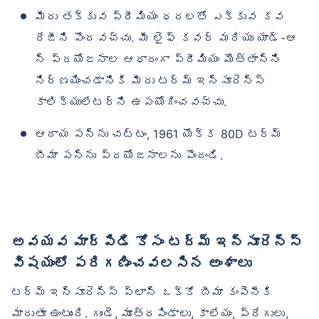
మీరు తక్కువ ప్రీమియం ధరలతో ఎక్కువ కవ
రేజీని పొందవచ్చు. మీ లైఫ్ కవర్ మరియు యాడ్-ఆ
న్ ప్రయోజనాల ఆధారంగా ప్రీమియం మొత్తాన్ని
నిర్ణయించడానికి మీరు టర్మ్ ఇన్సూరెన్స్
కాలిక్యులేటర్‌ని ఉపయోగించవచ్చు.
ఆదాయ పన్ను చట్టం, 1961 యొక్క 80D టర్మ్
బీమా పన్ను ప్రయోజనాలను పొందండి.
అవయవ మార్పిడి కోసం టర్మ్ ఇన్సూరెన్స్
విషయంలో పరిగణించవలసిన అంశాలు
టర్మ్ ఇన్సూరెన్స్ ప్లాన్ ఒక్కో బీమా కంపెనీకి
మారుతూ ఉంటుంది. గుండె, మూత్రపిండాలు, కాలేయం, ప్రేగులు,