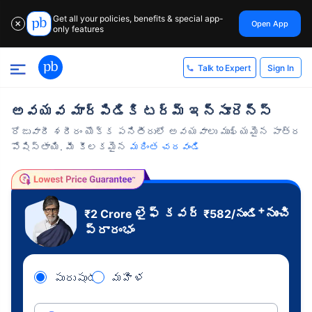
Get all your policies, benefits & special app-
Open App
✕
only features
Sign In
Talk to Expert
అవయవ మార్పిడికి టర్మ్ ఇన్సూరెన్స్
రోజువారీ శరీరం యొక్క పనితీరులో అవయవాలు ముఖ్యమైన పాత్ర
పోషిస్తాయి. మీ కీలకమైన
మరింత చదవండి
+
లైఫ్ కవర్
నుంచి
₹2 Crore
₹
582
/నుండి
ప్రారంభం
పురుషుడు
మహిళ