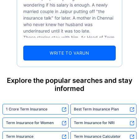
wondering if his salary is enough. A newly
married couple in Jaipur putting off "the
insurance talk" for later. A mother in Chennai
who never knew her husband was
underinsured until it was too late.
These stories stay with him. As Head of Term
Insurance at Policybazaar, Varun knows the
numbers well — 52.4% of Indians are aware
WRITE TO VARUN
of term insurance, yet only 9.6% own it. And
87% of families don't realise they're leaving
their loved ones with far less protection than
they actually need. But behind every
Explore the popular searches and stay
statistic, he sees a family that just needed
informed
someone to sit with them, explain it simply,
and help them take that one step. That's
exactly what Policybazaar's term insurance is
built to do. In his words, "Most people aren't
1 Crore Term Insurance
Best Term Insurance Plan
avoiding protection — they're just waiting for
someone to make it easy. That's what we're
Term Insurance for Women
Term Insurance for NRI
here for."
Term Insurance
Term Insurance Calculator