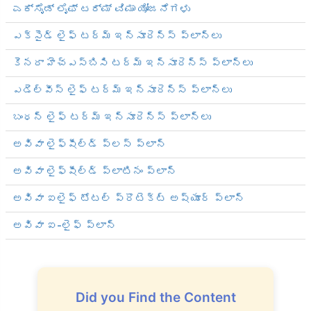
ಎಕ್ಸೈಡ್ ಲೈಫ್ ಟರ್ಮ್ ವಿಮಾ ಯೋಜನೆಗಳು
ఎక్సైడ్ లైఫ్ టర్మ్ ఇన్సూరెన్స్ ప్లాన్‌లు
కెనరా హెచ్‌ఎస్‌బిసి టర్మ్ ఇన్సూరెన్స్ ప్లాన్‌లు
ఎడెల్వీస్ లైఫ్ టర్మ్ ఇన్సూరెన్స్ ప్లాన్‌లు
బంధన్ లైఫ్ టర్మ్ ఇన్సూరెన్స్ ప్లాన్‌లు
అవివా లైఫ్‌షీల్డ్ ప్లస్ ప్లాన్
అవివా లైఫ్‌షీల్డ్ ప్లాటినం ప్లాన్
అవివా ఐలైఫ్ టోటల్ ప్రొటెక్ట్ అష్యూర్ ప్లాన్
అవివా ఐ-లైఫ్ ప్లాన్
Did you Find the Content