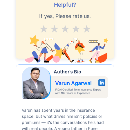
Helpful?
If yes, Please rate us.
Average
Good
V.Good
Excellent
Superb
Author's Bio
Varun Agarwal
IRDAI Certified Term Insurance Expert
with 10+ Years of Experience
Varun has spent years in the insurance
space, but what drives him isn't policies or
premiums — it's the conversations he's had
with real people. A young father in Pune