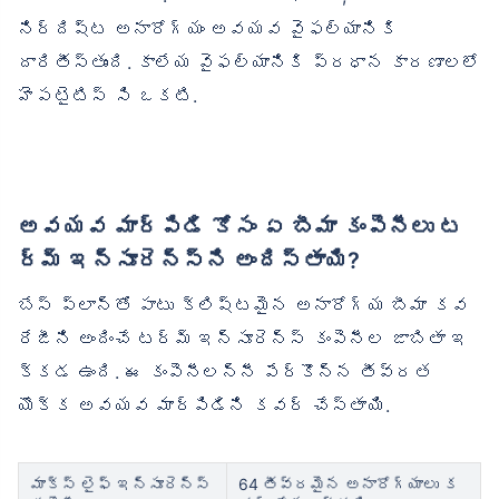
నిర్దిష్ట అనారోగ్యం అవయవ వైఫల్యానికి
దారితీస్తుంది. కాలేయ వైఫల్యానికి ప్రధాన కారణాలలో
హెపటైటిస్ సి ఒకటి.
అవయవ మార్పిడి కోసం ఏ బీమా కంపెనీలు ట
ర్మ్ ఇన్సూరెన్స్‌ని అందిస్తాయి?
బేస్ ప్లాన్‌తో పాటు క్లిష్టమైన అనారోగ్య బీమా కవ
రేజీని అందించే టర్మ్ ఇన్సూరెన్స్ కంపెనీల జాబితా ఇ
క్కడ ఉంది. ఈ కంపెనీలన్నీ పేర్కొన్న తీవ్రత
యొక్క అవయవ మార్పిడిని కవర్ చేస్తాయి.
మాక్స్ లైఫ్ ఇన్సూరెన్స్
64 తీవ్రమైన అనారోగ్యాలు క