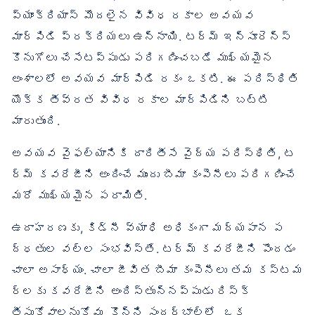
ప్యాంక్రియాస్ మొదలైన వివిధ రకాల అవయవ
మార్పిడి ప్రక్రియలు ఉన్నాయి. టర్మ్ ఇన్సూరెన్స్
కొనుగోలు చేసేటప్పుడు పరిగణించబడే ముఖ్యమైన
అంశాలలో అవయవ మార్పిడి రకం ఒకటి. ఈ పరిస్థితి
యొక్క తీవ్రత వివిధ రకాల మార్పిడిని బట్టి
మారుతుంది.
అవయవ వైఫల్యానికి దారితీసే వైద్య పరిస్థితి, ట
ర్మ్ కవరేజీని అందించే ముందు బీమా కంపెనీలు పరిగణించే
మరో ముఖ్యమైన పరామితి.
ఉదాహరణకు, కిడ్నీ వ్యాధి అధికంగా మద్యపాన ప
ద్ధతుల వల్ల సంభవిస్తే. టర్మ్ కవరేజీని పొందడం
చాలా అసాధ్యం. చాలా జీవిత బీమా కంపెనీలు తమ కస్టమ
ర్లకు కవరేజీని అందిస్తున్నప్పుడు రిస్క్
తీసుకోవాలనుకోవు. కొన్ని సందర్భాల్లో, ఒక