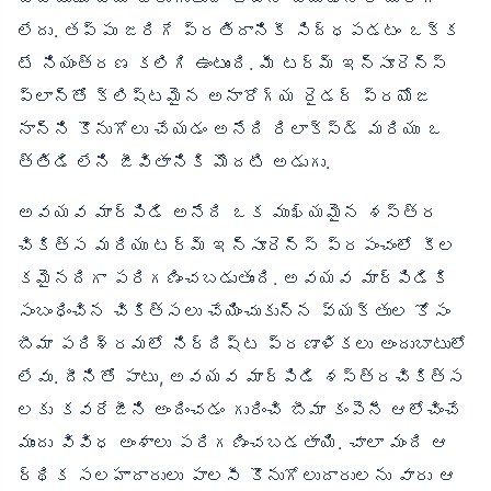
లేదు. తప్పు జరిగే ప్రతిదానికీ సిద్ధపడటం ఒక్క
టే నియంత్రణ కలిగి ఉంటుంది. మీ టర్మ్ ఇన్సూరెన్స్
ప్లాన్‌తో క్లిష్టమైన అనారోగ్య రైడర్ ప్రయోజ
నాన్ని కొనుగోలు చేయడం అనేది రిలాక్స్డ్ మరియు ఒ
త్తిడి లేని జీవితానికి మొదటి అడుగు.
అవయవ మార్పిడి అనేది ఒక ముఖ్యమైన శస్త్ర
చికిత్స మరియు టర్మ్ ఇన్సూరెన్స్ ప్రపంచంలో కీల
కమైనదిగా పరిగణించబడుతుంది. అవయవ మార్పిడికి
సంబంధించిన చికిత్సలు చేయించుకున్న వ్యక్తుల కోసం
బీమా పరిశ్రమలో నిర్దిష్ట ప్రణాళికలు అందుబాటులో
లేవు. దీనితో పాటు, అవయవ మార్పిడి శస్త్రచికిత్స
లకు కవరేజీని అందించడం గురించి బీమా కంపెనీ ఆలోచించే
ముందు వివిధ అంశాలు పరిగణించబడతాయి. చాలా మంది ఆ
ర్థిక సలహాదారులు పాలసీ కొనుగోలుదారులను వారు ఆ