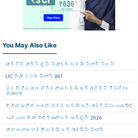
You May Also Like
యాక్సిస్ మాక్స్ లైఫ్ స్మార్ట్ టర్మ్ ప్లాన్ ప్లస్
LIC బీమా కవచ్ ప్లాన్ 887
పదవీ విరమణ చేసినవారు టర్మ్ ఇన్సూరెన్స్ కొనుగోలు
చేయాలా?
జీవితపు తొలి దశలో తగిన టర్మ్ ఇన్సూరెన్స్‌ను ఎంచుకోండి
గృహ రుణ బీమా కాలిక్యులేటర్ ఆన్‌లైన్ 2026
తాజా ఆదాయ భర్తీ టర్మ్ ఇన్సూరెన్స్ ప్లాన్