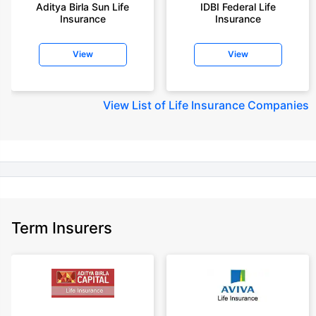
Aditya Birla Sun Life
IDBI Federal Life
years of age, rounded off to nearest 10
Insurance
Insurance
+Rs. 410/month (Rs.14/day) is starting price for a 1 crore term life
insurance for an 18 year-old male, non-smoker, with no pre-existing
View
View
diseases, cover upto 30 years of age rounded off to nearest 10
+Rs. 245 is starting price for a 50 lakhs term life insurance for an 18 year-
old male, non-smoker, with no pre-existing diseases, cover upto 30 years
View
List of Life Insurance Companies
of age.
+Rs. 8/day is starting price for a 50 lakhs term life insurance for an 18
year-old male, non-smoker, with no pre-existing diseases, cover upto 30
years of age, rounded off to nearest 10
+Rs. 15/day is starting price for a 75 lakhs term life insurance for an 18
year-old male, non-smoker, with no pre-existing diseases, cover upto 30
years of age, rounded off to nearest 10
Term Insurers
+Rs. 504/month is starting price for a 1.5 crore term life insurance for an 18
year-old male, non-smoker, with no pre-existing diseases, cover upto 30
years of age.
+Rs. 494/month is starting price for a 2 crore term life insurance for an 18
year-old male, non-smoker, with no pre-existing diseases, cover upto 30
years of age.