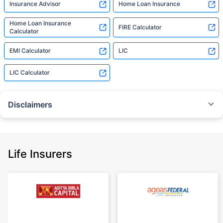
Insurance Advisor
Home Loan Insurance
Home Loan Insurance
FIRE Calculator
Calculator
EMI Calculator
LIC
LIC Calculator
Disclaimers
˜
The insurers/plans mentioned are arranged in order of highest to lowest
Sum Assured(SA) offered by Policybazaar’s insurer partners offering term
insurance plans on our platform, as per ‘first year premium of life insurers
as at 31.03.2025 report’ published by IRDAI.
Life Insurers
Policybazaar does not endorse, rate or recommend any particular insurer
or insurance product offered by any insurer. For complete list of insurers in
India refer to the IRDAI website www.irdai.gov.in
+On the basis of your profile
+Rs. 410/month is starting price for a 1 crore term life insurance for an 18
year-old male, non-smoker, with no pre-existing diseases, cover upto 30