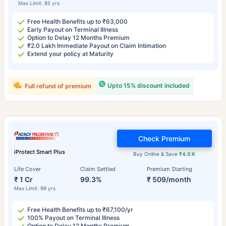
Max Limit: 85 yrs
Free Health Benefits up to ₹63,000
Early Payout on Terminal Illness
Option to Delay 12 Months Premium
₹2.0 Lakh Immediate Payout on Claim Intimation
Extend your policy at Maturity
Upto 15% discount included
Full refund of premium
Check Premium
iProtect Smart Plus
Buy Online & Save
₹4.0 K
Life Cover
Claim Settled
Premium Starting
₹ 1 Cr
99.3%
₹ 509/month
Max Limit: 99 yrs
Free Health Benefits up to ₹67,100/yr
100% Payout on Terminal Illness
Option to Delay 12 Months Premium