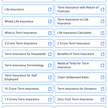
Term Insurance with Return of
Life Insurance
Premium
Term Insurance vs Life
Whole Life Insurance
Insurance
What is Term Insurance
Life Insurance Calculator
5 Crore Term Insurance
2 Crore Term Insurance
Term Insurance for Housewife
Benefits of Term Insurance
Medical Tests for Term
Term Insurance Terminology
Insurance
Term Insurance for Self
Claim Settlement Ratio
Employed
10 Crore Term Insurance
Term Insurance for Smokers
1.5 Crore Term Insurance
Zero Cost Term Insurance