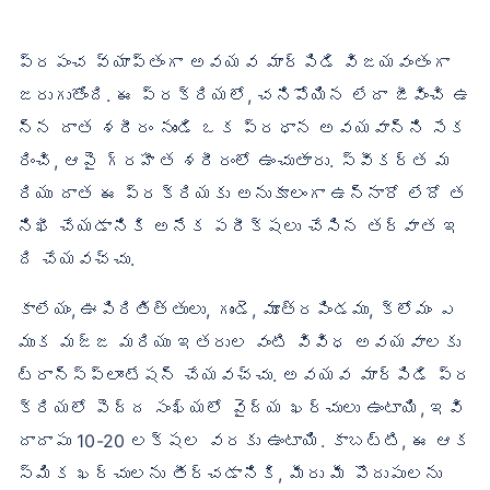
ప్రపంచ వ్యాప్తంగా అవయవ మార్పిడి విజయవంతంగా
జరుగుతోంది. ఈ ప్రక్రియలో, చనిపోయిన లేదా జీవించి ఉ
న్న దాత శరీరం నుండి ఒక ప్రధాన అవయవాన్ని సేక
రించి, ఆపై గ్రహీత శరీరంలో ఉంచుతారు. స్వీకర్త మ
రియు దాత ఈ ప్రక్రియకు అనుకూలంగా ఉన్నారో లేదో త
నిఖీ చేయడానికి అనేక పరీక్షలు చేసిన తర్వాత ఇ
ది చేయవచ్చు.
కాలేయం, ఊపిరితిత్తులు, గుండె, మూత్రపిండము, క్లోమం ఎ
ముక మజ్జ మరియు ఇతరుల వంటి వివిధ అవయవాలకు
ట్రాన్స్‌ప్లాంటేషన్ చేయవచ్చు. అవయవ మార్పిడి ప్ర
క్రియలో పెద్ద సంఖ్యలో వైద్య ఖర్చులు ఉంటాయి, ఇవి
దాదాపు 10-20 లక్షల వరకు ఉంటాయి. కాబట్టి, ఈ ఆక
స్మిక ఖర్చులను తీర్చడానికి, మీరు మీ పొదుపులను