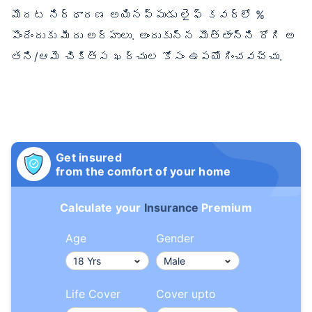
మొదట నిర్ధారణ అయినప్పుడు లైఫ్ కవర్‌లో %
పొందేందుకు మీరు అర్హులు. అందుకున్న మొత్తాన్ని రోగి అ
తని/ఆమె చికిత్స ఖర్చుల కోసం ఉపయోగించవచ్చు.
Get insured
from the comfort of your home
Calculate your
Insurance
Premium
Age
Gender
Life Cover
Cover upto