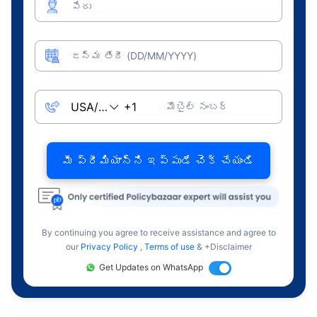
పేరు
జన్మ తేదీ (DD/MM/YYYY)
మొబైల్ నంబర్
మీ ప్రీమియాన్ని ఇప్పుడే చెక్ చేయండి
By continuing you agree to receive assistance and agree to
our
Privacy Policy
,
Terms of use
& +Disclaimer
Get Updates on WhatsApp