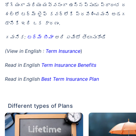
రోగ్యంగా మరియు యవ్వనంగా ఉన్నప్పుడు ప్రారంభ ద
శల్లో టర్మ్ లైఫ్ కవర్‌లోకి ప్రవేశించమని అడగ
డానికి ఇది ఒక కారణం.
గమనిక:
టర్మ్ బీమా
అది ఏమిటో తెలుసుకోండి
(View in English :
Term Insurance
)
Read in English
Term Insurance Benefits
Read in English
Best Term Insurance Plan
Different types of Plans