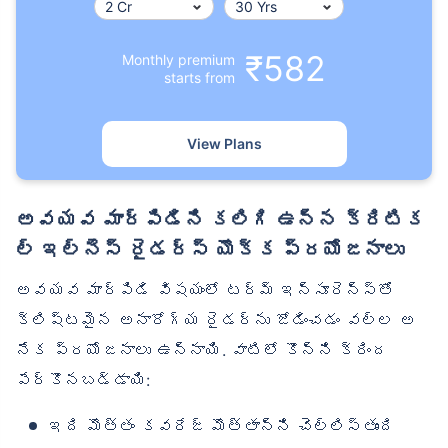
₹582
Monthly premium
starts from
View Plans
అవయవ మార్పిడిని కలిగి ఉన్న క్రిటిక
ల్ ఇల్‌నెస్ రైడర్స్ యొక్క ప్రయోజనాలు
అవయవ మార్పిడి విషయంలో టర్మ్ ఇన్సూరెన్స్‌తో
క్లిష్టమైన అనారోగ్య రైడర్‌ను జోడించడం వల్ల అ
నేక ప్రయోజనాలు ఉన్నాయి. వాటిలో కొన్ని క్రింద
పేర్కొనబడ్డాయి:
ఇది మొత్తం కవరేజ్ మొత్తాన్ని చెల్లిస్తుంది