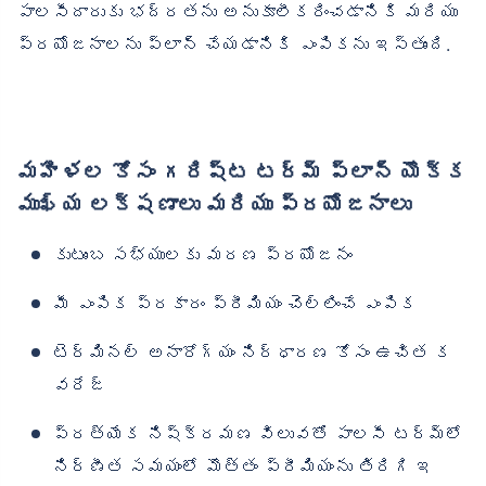
పాలసీదారుకు భద్రతను అనుకూలీకరించడానికి మరియు
ప్రయోజనాలను ప్లాన్ చేయడానికి ఎంపికను ఇస్తుంది.
మహిళల కోసం గరిష్ట టర్మ్ ప్లాన్ యొక్క
ముఖ్య లక్షణాలు మరియు ప్రయోజనాలు
కుటుంబ సభ్యులకు మరణ ప్రయోజనం
మీ ఎంపిక ప్రకారం ప్రీమియం చెల్లించే ఎంపిక
టెర్మినల్ అనారోగ్యం నిర్ధారణ కోసం ఉచిత క
వరేజ్
ప్రత్యేక నిష్క్రమణ విలువతో పాలసీ టర్మ్‌లో
నిర్ణీత సమయంలో మొత్తం ప్రీమియంను తిరిగి ఇ