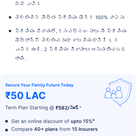
చ్చే ఎంపిక
చెల్లించిన మొత్తం ప్రీమియం యొక్క 100% వాపసు
ప్రీమియం విరామంతో, 1 సంవత్సరం పాటు మీ ప్రీమియం
మొత్తాన్ని చెల్లించకుండా దాటవేయడానికి ఒక
ఎంపిక ఉంది. 2 ప్రీమియం విరామాలు అనుమతించబడ
తాయి.
Secure Your Family Future Today
₹50 LAC
+
Term Plan Starting @
₹
582
/నుండి
#
Get an online discount of
upto 15%
Compare
40+ plans
from
15 Insurers