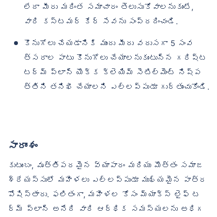
లేదా మీరు మరింత సమాచారం తెలుసుకోవాలనుకుంటే,
వారి కస్టమర్ కేర్ సేవను సంప్రదించండి.
కొనుగోలు చేయడానికి ముందు మీరు వరుసగా 5 సంవ
త్సరాల పాటు కొనుగోలు చేయాలనుకుంటున్న గరిష్ట
టర్మ్ ప్లాన్ యొక్క క్లెయిమ్ సెటిల్‌మెంట్ నిష్ప
త్తిని తనిఖీ చేయాలని ఎల్లప్పుడూ గుర్తుంచుకోండి.
సారాంశం
కుటుంబం, వృత్తిపరమైన వ్యాపారం మరియు మొత్తం సమాజ
శ్రేయస్సులో మహిళలు ఎల్లప్పుడూ ముఖ్యమైన పాత్ర
పోషిస్తారు. ఫలితంగా, మహిళల కోసం మ్యాక్స్ లైఫ్ ట
ర్మ్ ప్లాన్ అనేది వారి ఆర్థిక సమస్యలను అధిగ