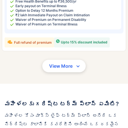
Free Health Benefits up to ₹36,500/yr
Early payout on Terminal Illness
Option to Delay 12 Months Premium
₹2 lakh Immediate Payout on Claim Intimation
Waiver of Premium on Permanent Disability
Waiver of Premium on Terminal Illness
Upto 15% discount included
Full refund of premium
View More
మహిళలకు గరిష్ట టర్మ్ ప్లాన్ ఏమిటి?
మహిళల కోసం మాక్స్ లైఫ్ టర్మ్ ప్లాన్ అనేది ఒక
నిర్దిష్ట కాలానికి కవరేజీని అందించే ఒక రకమైన