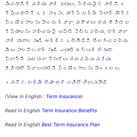
మించడానికి మరియు వారి కుటుంబం, ప్రియమైన వారిని ర
క్షించడానికి ఒక సాధనం. మాక్స్ టర్మ్ ప్లాన్ యొక్క
ప్రయోజనాలను పొందడం ద్వారా, మహిళలు తమ జీవిత ల
క్ష్యాలను సాధించడంపై దృష్టి పెట్టవచ్చు, తద్వారా
వారి భుజాల నుండి ఆర్థిక ఒత్తిడిని తొలగించవచ్చు.
మీరు పాలసీబజార్ నుండి ఎలాంటి ఇబ్బంది లేకుండా
ప్లాన్‌ని సులభంగా కొనుగోలు చేయవచ్చు మరియు
జీవితంలో ప్రారంభంలోనే ప్రయోజనాలను పొందగలరు.
గమనిక:
టర్మ్ బీమా
అది ఏమిటో తెలుసుకోండి
(View in English :
Term Insurance
)
Read in English
Term Insurance Benefits
Read in English
Best Term Insurance Plan