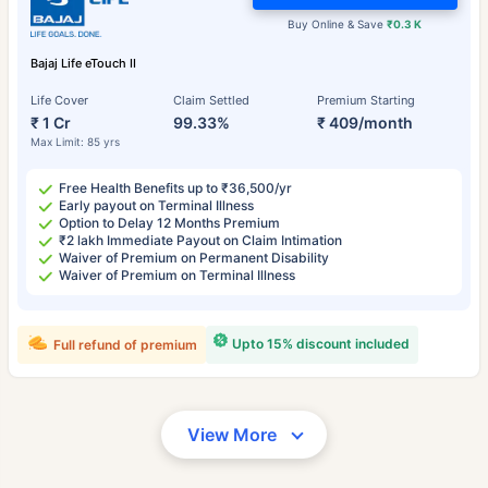
Buy Online & Save
₹0.3 K
Bajaj Life eTouch II
Life Cover
Claim Settled
Premium Starting
₹ 1 Cr
99.33%
₹ 409/month
Max Limit: 85 yrs
Free Health Benefits up to ₹36,500/yr
Early payout on Terminal Illness
Option to Delay 12 Months Premium
₹2 lakh Immediate Payout on Claim Intimation
Waiver of Premium on Permanent Disability
Waiver of Premium on Terminal Illness
Upto 15% discount included
Full refund of premium
View More