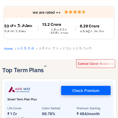
we are rated ++
13.2 Crore
53 భాగస్వాములు
6.29 Crore
నమోదు చేసిన
బీమా భాగస్వాములు
అమ్ముడైన పాలసీలు
వినియోగదారులు
Home
టర్మ్ బీమా
మహిళల కోసం గరిష్ట టర్మ్ ప్లాన్
Cancer Cover Available
˜
Top Term Plans
Check Premium
Smart Term Plan Plus
Life Cover
Claim Settled
Premium Starting
₹ 1 Cr
99.78%
₹ 484/month