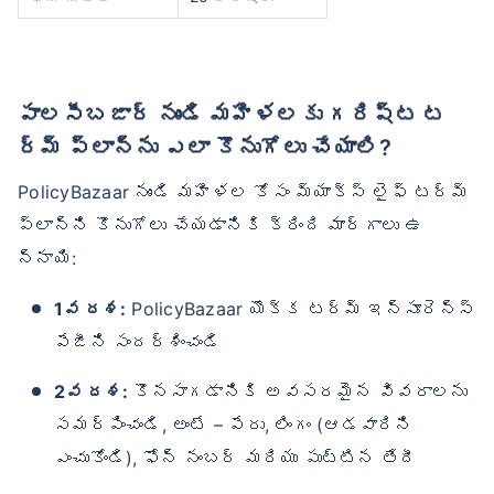
పాలసీబజార్ నుండి మహిళలకు గరిష్ట ట
ర్మ్ ప్లాన్‌ను ఎలా కొనుగోలు చేయాలి?
PolicyBazaar నుండి మహిళల కోసం మ్యాక్స్ లైఫ్ టర్మ్
ప్లాన్‌ని కొనుగోలు చేయడానికి క్రింది మార్గాలు ఉ
న్నాయి:
1వ దశ:
PolicyBazaar యొక్క టర్మ్ ఇన్సూరెన్స్
పేజీని సందర్శించండి
2వ దశ:
కొనసాగడానికి అవసరమైన వివరాలను
సమర్పించండి, అంటే – పేరు, లింగం (ఆడవారిని
ఎంచుకోండి), ఫోన్ నంబర్ మరియు పుట్టిన తేదీ