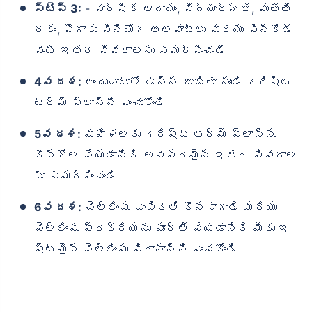
స్టెప్ 3:
- వార్షిక ఆదాయం, విద్యార్హత, వృత్తి
రకం, పొగాకు వినియోగ అలవాట్లు మరియు పిన్‌కోడ్
వంటి ఇతర వివరాలను సమర్పించండి
4వ దశ:
అందుబాటులో ఉన్న జాబితా నుండి గరిష్ట
టర్మ్ ప్లాన్‌ని ఎంచుకోండి
5వ దశ:
మహిళలకు గరిష్ట టర్మ్ ప్లాన్‌ను
కొనుగోలు చేయడానికి అవసరమైన ఇతర వివరాల
ను సమర్పించండి
6వ దశ:
చెల్లింపు ఎంపికతో కొనసాగండి మరియు
చెల్లింపు ప్రక్రియను పూర్తి చేయడానికి మీకు ఇ
ష్టమైన చెల్లింపు విధానాన్ని ఎంచుకోండి