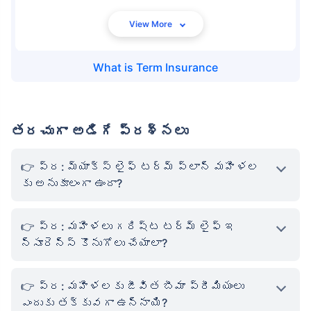
What is
Term Insurance
తరచుగా అడిగే ప్రశ్నలు
ప్ర: మ్యాక్స్ లైఫ్ టర్మ్ ప్లాన్ మహిళల
కు అనుకూలంగా ఉందా?
ప్ర: మహిళలు గరిష్ట టర్మ్ లైఫ్ ఇ
న్సూరెన్స్ కొనుగోలు చేయాలా?
ప్ర: మహిళలకు జీవిత బీమా ప్రీమియంలు
ఎందుకు తక్కువగా ఉన్నాయి?