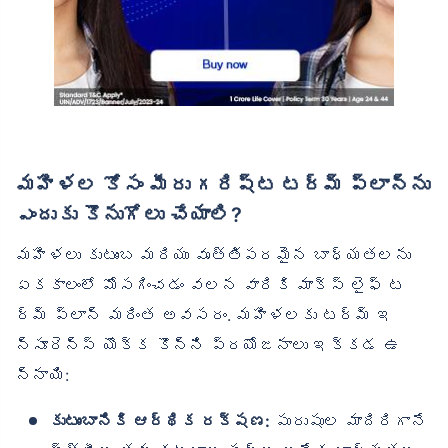
మహిళల కోసం మీరు గరిష్ట టర్మ్ ప్లాన్‌ను
ఎందుకు కొనుగోలు చేయాలి?
మహిళలు కుటుంబ మరియు వృత్తిపరమైన బాధ్యతలను
ఏకకాలంలో మోసగించడం వలన వారికి మాక్స్ లైఫ్ ట
ర్మ్ ప్లాన్ మరింత అవసరం. మహిళలకు టర్మ్ ఇ
న్సూరెన్స్ యొక్క కొన్ని ప్రయోజనాలు ఇక్కడ ఉ
న్నాయి:
కుటుంబానికి ఆర్థిక రక్షణ:
పురుషుల మాదిరిగానే