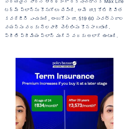
ప్రియమైన వారిని ఆర్థికంగా రక్షించడానికి Max Life
టర్మ్ ప్లాన్‌ను కొనుగోలు చేసింది. ఆమె రూ.1 కోటి జీవిత
కవరేజీని ఎంచుకుంది, అందుకోసం రూ. 519 60 సంవత్సరాల
వయస్సు వరకు నెలవారీ చెల్లింపు కొనసాగుతుంది.
ప్రీతి ప్రీమియం ప్లాన్ ముగిసే వరకు అలాగే ఉంటుంది.