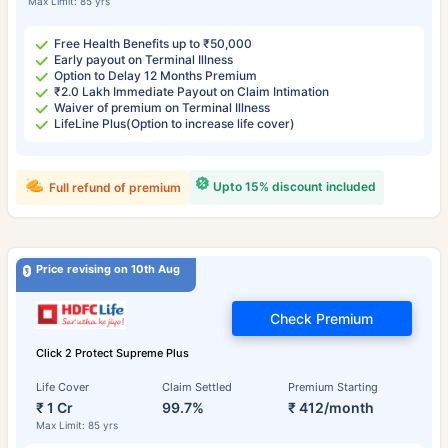
Max Limit: 85 yrs
Free Health Benefits up to ₹50,000
Early payout on Terminal Illness
Option to Delay 12 Months Premium
₹2.0 Lakh Immediate Payout on Claim Intimation
Waiver of premium on Terminal Illness
LifeLine Plus(Option to increase life cover)
Upto 15% discount included
Full refund of premium
Price revising on 10th Aug
Check Premium
Click 2 Protect Supreme Plus
Life Cover
Claim Settled
Premium Starting
₹ 1 Cr
99.7%
₹ 412/month
Max Limit: 85 yrs