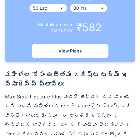
₹582
Monthly premium
starts from
View Plans
మహిళల కోసం ఉత్తమ గరిష్ట టర్మ్ ఇ
న్సూరెన్స్ ప్లాన్‌లు
Max Smart Secure Plus అనేది ఉద్యోగం చేసే మరియు
పని చేయని మహిళలకు ఆదర్శవంతమైన ప్లాన్. ఇది
వినియోగదారులకు సమగ్ర ఆర్థిక రక్షణ క
ల్పించేందుకు రూపొందించిన పథకం. ద్వంద్వ ప్రయోజన ర
కాలు మరియు వివిధ బహుళ చెల్లింపు ఎంపికలతో, ఇది