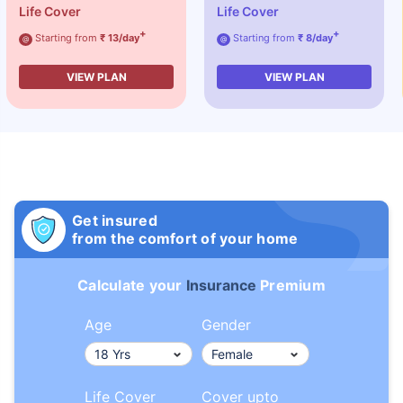
Life Cover
Life Cover
+
+
Starting from
₹ 13/day
Starting from
₹ 8/day
@
@
VIEW PLAN
VIEW PLAN
Get insured
from the comfort of your home
Calculate your
Insurance
Premium
Age
Gender
Life Cover
Cover upto