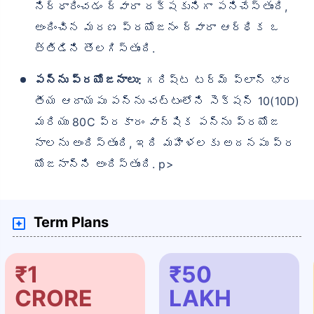
నిర్ధారించడం ద్వారా రక్షకునిగా పనిచేస్తుంది,
అందించిన మరణ ప్రయోజనం ద్వారా ఆర్థిక ఒ
త్తిడిని తొలగిస్తుంది.
పన్ను ప్రయోజనాలు:
గరిష్ట టర్మ్ ప్లాన్ భార
తీయ ఆదాయపు పన్ను చట్టంలోని సెక్షన్ 10(10D)
మరియు 80C ప్రకారం వార్షిక పన్ను ప్రయోజ
నాలను అందిస్తుంది, ఇది మహిళలకు అదనపు ప్ర
యోజనాన్ని అందిస్తుంది. p>
Term Plans
₹1
₹50
CRORE
LAKH