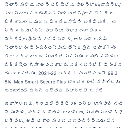
ప్లాన్ మరియు పాలసీ టర్మ్‌లోపు పాలసీదారు/నామినీలు/
పాలసీదారు మరణించినప్పుడు అతని/ఆమె యొక్క ల
బ్ధిదారులకు మరణ ప్రయోజనాన్ని అందిస్తుంది. . ట
ర్మ్ ఇన్సూరెన్స్ పాలసీలు సాధారణంగా లింగ-
నిర్దిష్టమైనవి కానప్పటికీ, అటువంటి టర్మ్
ప్లాన్‌లను తీసుకునేటప్పుడు తీవ్రమైన అనారోగ్యం
లేదా గర్భధారణ సంబంధిత సమస్యలు వంటి మహిళల
నిర్దిష్ట బీమా అవసరాలను పరిగణనలోకి తీసుకోవ
డం చాలా ముఖ్యం. 2021-22 ఆర్థిక సంవత్సరంలో 99.3
5%, Max Smart Secure Plus భారతదేశంలో మహిళలకు
అందుబాటులో ఉన్న ఉత్తమ ప్లాన్‌లలో ఒకటి.
ఉదాహరణకు, శ్రీమతి ప్రీతి 28 ఏళ్ల ధూమపానం చేయ
ని మహిళ, వార్షిక వేతన ఆదాయం రూ. సంవత్సరానికి 7
లక్షలు, ఆమె అకాల మరణం సంభవించినప్పుడు తన