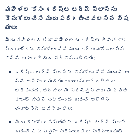
మహిళల కోసం గరిష్ట టర్మ్ ప్లాన్‌ను
కొనుగోలు చేసే ముందు పరిగణించవలసిన విష
యాలు
మీరు మహిళలకు లేదా మహిళలకు గరిష్ట జీవితకాల
ప్రణాళికను కొనుగోలు చేసే ముందు గుర్తుంచుకోవలసిన
కొన్ని అంశాలు క్రింద పేర్కొనబడ్డాయి:
గరిష్ట టర్మ్ ప్లాన్‌ను కొనుగోలు చేసే ముందు మీ అ
న్ని అప్పులు మరియు రుణాలను జాగ్రత్తగా
లెక్కించండి, తద్వారా మీ ప్రియమైనవారు మీ జీవిత
కాలంలో వాటిని చెల్లించడం గురించి ఆందోళన
చెందాల్సిన అవసరం లేదు.
మీరు కొనుగోలు చేస్తున్న గరిష్ట టర్మ్ ప్లాన్
గురించి మీకు ఏవైనా సందేహాలు లేదా సందేహాలు ఉంటే