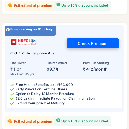
Upto 15% discount included
Full refund of premium
Price revising on 10th Aug
Check Premium
Click 2 Protect Supreme Plus
Life Cover
Claim Settled
Premium Starting
₹ 1 Cr
99.7%
₹ 412/month
Max Limit: 85 yrs
Free Health Benefits up to ₹63,000
Early Payout on Terminal Illness
Option to Delay 12 Months Premium
₹2.0 Lakh Immediate Payout on Claim Intimation
Extend your policy at Maturity
Upto 15% discount included
Full refund of premium