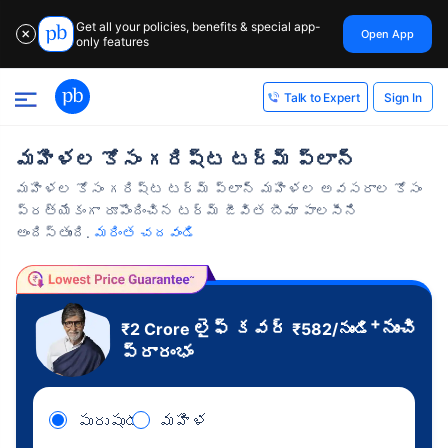
Get all your policies, benefits & special app-
Open App
✕
only features
Sign In
Talk to Expert
మహిళల కోసం గరిష్ట టర్మ్ ప్లాన్
మహిళల కోసం గరిష్ట టర్మ్ ప్లాన్ మహిళల అవసరాల కోసం
ప్రత్యేకంగా రూపొందించిన టర్మ్ జీవిత బీమా పాలసీని
అందిస్తుంది.
మరింత చదవండి
+
లైఫ్ కవర్
నుంచి
₹2 Crore
₹
582
/నుండి
ప్రారంభం
పురుషుడు
మహిళ