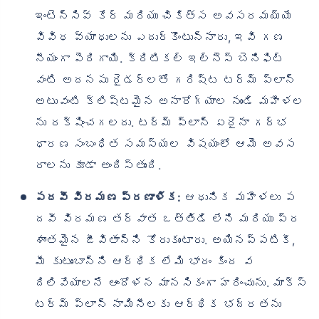
ఇంటెన్సివ్ కేర్ మరియు చికిత్స అవసరమయ్యే
వివిధ వ్యాధులను ఎదుర్కొంటున్నారు, ఇవి గణ
నీయంగా పెరిగాయి. క్రిటికల్ ఇల్‌నెస్ బెనిఫిట్
వంటి అదనపు రైడర్‌లతో గరిష్ట టర్మ్ ప్లాన్
అటువంటి క్లిష్టమైన అనారోగ్యాల నుండి మహిళల
ను రక్షించగలదు. టర్మ్ ప్లాన్ ఏదైనా గర్భ
ధారణ సంబంధిత సమస్యల విషయంలో ఆమె అవస
రాలను కూడా అందిస్తుంది.
పదవీ విరమణ ప్రణాళిక:
ఆధునిక మహిళలు ప
దవీ విరమణ తర్వాత ఒత్తిడి లేని మరియు ప్ర
శాంతమైన జీవితాన్ని కోరుకుంటారు. అయినప్పటికీ,
మీ కుటుంబాన్ని ఆర్థిక లేమి భారం కింద వ
దిలివేయాలనే ఆందోళన మానసికంగా హరించును. మాక్స్
టర్మ్ ప్లాన్ నామినీలకు ఆర్థిక భద్రతను