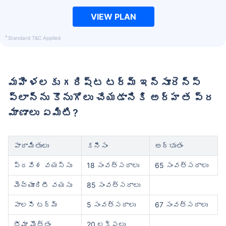
VIEW PLAN
+
Standard T&C Applied
మహిళలకు గరిష్ట టర్మ్ ఇన్సూరెన్స్
ప్లాన్‌ను కొనుగోలు చేయడానికి అర్హత ప్ర
మాణాలు ఏమిటి?
పారామితులు
కనీసం
అద్భుతం
ప్రవేశ వయస్సు
18 సంవత్సరాలు
65 సంవత్సరాలు
మెచ్యూరిటీ వయసు
85 సంవత్సరాలు
పాలసీ టర్మ్
5 సంవత్సరాలు
67 సంవత్సరాలు
భీమా మొత్తం
20 లక్షలు