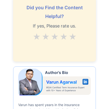
Did you Find the Content
Helpful?
If yes, Please rate us.
Average
Good
V.Good
Excellent
Superb
Author's Bio
Varun Agarwal
IRDAI Certified Term Insurance Expert
with 10+ Years of Experience
Varun has spent years in the insurance