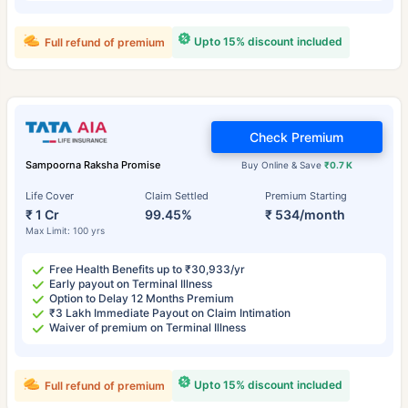
Upto 15% discount included
Full refund of premium
Check Premium
Sampoorna Raksha Promise
Buy Online & Save
₹0.7 K
Life Cover
Claim Settled
Premium Starting
₹ 1 Cr
99.45%
₹ 534/month
Max Limit: 100 yrs
Free Health Benefits up to ₹30,933/yr
Early payout on Terminal Illness
Option to Delay 12 Months Premium
₹3 Lakh Immediate Payout on Claim Intimation
Waiver of premium on Terminal Illness
Upto 15% discount included
Full refund of premium