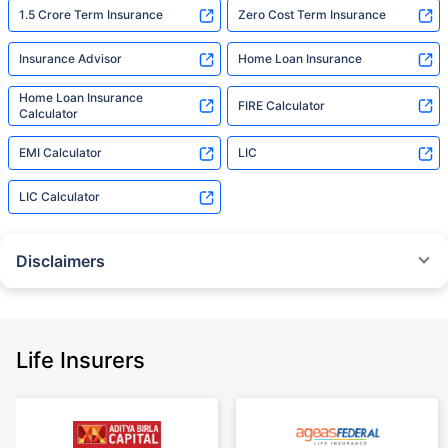
1.5 Crore Term Insurance
Zero Cost Term Insurance
Insurance Advisor
Home Loan Insurance
Home Loan Insurance
FIRE Calculator
Calculator
EMI Calculator
LIC
LIC Calculator
Disclaimers
˜
The insurers/plans mentioned are arranged in order of highest to lowest
Sum Assured(SA) offered by Policybazaar’s insurer partners offering term
insurance plans on our platform, as per ‘first year premium of life insurers
as at 31.03.2025 report’ published by IRDAI.
Life Insurers
Policybazaar does not endorse, rate or recommend any particular insurer
or insurance product offered by any insurer. For complete list of insurers in
India refer to the IRDAI website www.irdai.gov.in
+On the basis of your profile