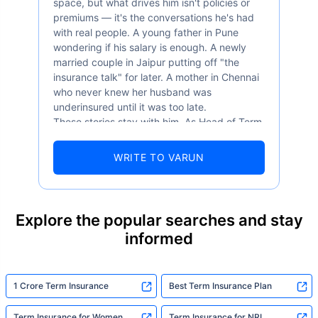
space, but what drives him isn't policies or
premiums — it's the conversations he's had
with real people. A young father in Pune
wondering if his salary is enough. A newly
married couple in Jaipur putting off "the
insurance talk" for later. A mother in Chennai
who never knew her husband was
underinsured until it was too late.
These stories stay with him. As Head of Term
Insurance at Policybazaar, Varun knows the
numbers well — 52.4% of Indians are aware
WRITE TO VARUN
of term insurance, yet only 9.6% own it. And
87% of families don't realise they're leaving
their loved ones with far less protection than
they actually need. But behind every
Explore the popular searches and stay
statistic, he sees a family that just needed
informed
someone to sit with them, explain it simply,
and help them take that one step. That's
exactly what Policybazaar's term insurance is
built to do. In his words, "Most people aren't
1 Crore Term Insurance
Best Term Insurance Plan
avoiding protection — they're just waiting for
someone to make it easy. That's what we're
Term Insurance for Women
Term Insurance for NRI