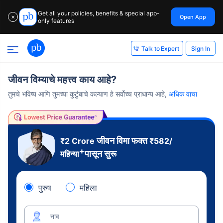
Get all your policies, benefits & special app-
Open App
✕
only features
Sign In
Talk to Expert
जीवन विम्याचे महत्त्व काय आहे?
तुमचे भविष्य आणि तुमच्या कुटुंबाचे कल्याण हे सर्वोच्च प्राधान्य आहे,
अधिक वाचा
जीवन विमा फक्त
₹2 Crore
₹
582
/
+
पासून सुरू
महिन्या
पुरुष
महिला
नाव