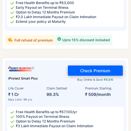
Free Health Benefits up to ₹63,000
Early Payout on Terminal Illness
Option to Delay 12 Months Premium
₹2.0 Lakh Immediate Payout on Claim Intimation
Extend your policy at Maturity
Upto 15% discount included
Full refund of premium
Check Premium
iProtect Smart Plus
Buy Online & Save
₹4.0 K
Life Cover
Claim Settled
Premium Starting
₹ 1 Cr
99.3%
₹ 509/month
Max Limit: 99 yrs
Free Health Benefits up to ₹67,100/yr
100% Payout on Terminal Illness
Option to Delay 12 Months Premium
₹3 Lakh Immediate Payout on Claim Intimation