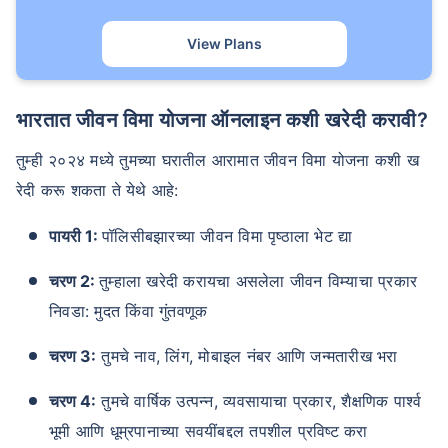
View Plans
₹ 1,376/महिना
*
भारतात जीवन विमा योजना ऑनलाइन कशी खरेदी करावी?
तुमच्या कुटुंबाची सुरक्षा फक्त एक पाऊल दूर आह
तुम्ही २०२४ मध्ये तुमच्या घरातील आरामात जीवन विमा योजना कशी ख
रेदी करू शकता ते येथे आहे:
योग्य योजना निवडा
पायरी 1:
पॉलिसीबझारच्या जीवन विमा पृष्ठाला भेट द्या
*₹434 प्रति महिना, 1 कोटीच्या टर्म लाइफ विम्यासाठी सुरुवातीची किंमत आहे — धूम्रपान न करणाऱ्या, कोणतेही पूर्व-विद्यमान
आजार नसलेल्या व्यक्तीसाठी, 36 वर्षे वयापर्यंत कव्हर। *₹630 प्रति महिना, 1 कोटीच्या टर्म लाइफ विम्यासाठी सुरुवातीची किंमत
आहे — धूम्रपान न करणाऱ्या, कोणतेही पूर्व-विद्यमान आजार नसलेल्या व्यक्तीसाठी, 46 वर्षे वयापर्यंत कव्हर। *₹1,376 प्रति
चरण 2:
तुम्हाला खरेदी करायचा असलेला जीवन विम्याचा प्रकार
महिना, 1 कोटीच्या टर्म लाइफ विम्यासाठी सुरुवातीची किंमत आहे — धूम्रपान न करणाऱ्या, कोणतेही पूर्व-विद्यमान आजार नसलेल्या
व्यक्तीसाठी, 56 वर्षे वयापर्यंत कव्हर।
निवडा: मुदत किंवा गुंतवणूक
चरण 3:
तुमचे नाव, लिंग, मोबाइल नंबर आणि जन्मतारीख भरा
चरण 4:
तुमचे वार्षिक उत्पन्न, व्यवसायाचा प्रकार, शैक्षणिक पार्श्व
भूमी आणि धूम्रपानाच्या सवयींबद्दल तपशील प्रविष्ट करा