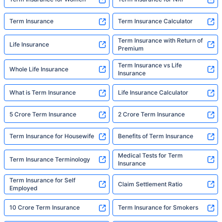
here for."
Term Insurance
Term Insurance Calculator
Term Insurance with Return of
Life Insurance
Premium
Term Insurance vs Life
Whole Life Insurance
Insurance
What is Term Insurance
Life Insurance Calculator
5 Crore Term Insurance
2 Crore Term Insurance
Term Insurance for Housewife
Benefits of Term Insurance
Medical Tests for Term
Term Insurance Terminology
Insurance
Term Insurance for Self
Claim Settlement Ratio
Employed
10 Crore Term Insurance
Term Insurance for Smokers