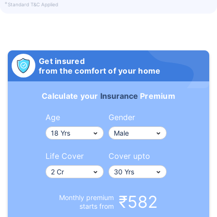
+
Standard T&C Applied
Get insured
from the comfort of your home
वय टर्म विमा प्रीमियमवर कसा
परिणाम करते
Calculate your
Insurance
Premium
24 वर्षे
34 वर्षे
Age
Gender
Life Cover
Cover upto
₹ 434/महिना
*
₹ 630/महिना
*
44 वर्षे
₹582
Monthly premium
starts from