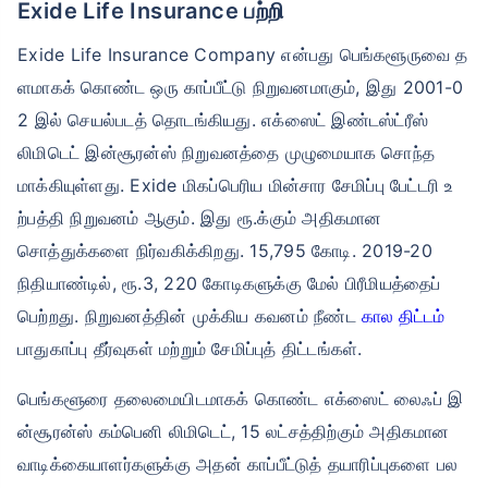
Exide Life Insurance பற்றி
Exide Life Insurance Company என்பது பெங்களூருவை த
ளமாகக் கொண்ட ஒரு காப்பீட்டு நிறுவனமாகும், இது 2001-0
2 இல் செயல்படத் தொடங்கியது. எக்ஸைட் இண்டஸ்ட்ரீஸ்
லிமிடெட் இன்சூரன்ஸ் நிறுவனத்தை முழுமையாக சொந்த
மாக்கியுள்ளது. Exide மிகப்பெரிய மின்சார சேமிப்பு பேட்டரி உ
ற்பத்தி நிறுவனம் ஆகும். இது ரூ.க்கும் அதிகமான
சொத்துக்களை நிர்வகிக்கிறது. 15,795 கோடி. 2019-20
நிதியாண்டில், ரூ.3, 220 கோடிகளுக்கு மேல் பிரீமியத்தைப்
பெற்றது. நிறுவனத்தின் முக்கிய கவனம் நீண்ட
கால திட்டம்
பாதுகாப்பு தீர்வுகள் மற்றும் சேமிப்புத் திட்டங்கள்.
பெங்களூரை தலைமையிடமாகக் கொண்ட எக்ஸைட் லைஃப் இ
ன்சூரன்ஸ் கம்பெனி லிமிடெட், 15 லட்சத்திற்கும் அதிகமான
வாடிக்கையாளர்களுக்கு அதன் காப்பீட்டுத் தயாரிப்புகளை பல