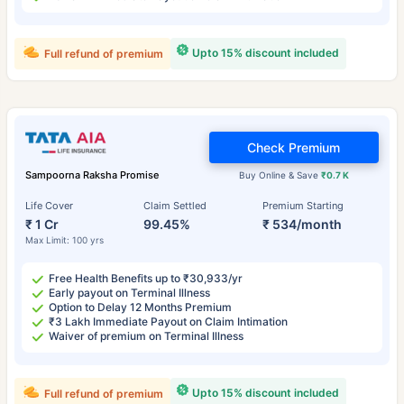
Upto 15% discount included
Full refund of premium
Check Premium
Sampoorna Raksha Promise
Buy Online & Save
₹0.7 K
Life Cover
Claim Settled
Premium Starting
₹ 1 Cr
99.45%
₹ 534/month
Max Limit: 100 yrs
Free Health Benefits up to ₹30,933/yr
Early payout on Terminal Illness
Option to Delay 12 Months Premium
₹3 Lakh Immediate Payout on Claim Intimation
Waiver of premium on Terminal Illness
Upto 15% discount included
Full refund of premium