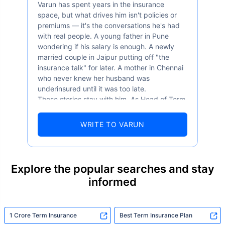
Varun has spent years in the insurance
space, but what drives him isn't policies or
premiums — it's the conversations he's had
with real people. A young father in Pune
wondering if his salary is enough. A newly
married couple in Jaipur putting off "the
insurance talk" for later. A mother in Chennai
who never knew her husband was
underinsured until it was too late.
These stories stay with him. As Head of Term
Insurance at Policybazaar, Varun knows the
numbers well — 52.4% of Indians are aware
WRITE TO VARUN
of term insurance, yet only 9.6% own it. And
87% of families don't realise they're leaving
their loved ones with far less protection than
they actually need. But behind every
Explore the popular searches and stay
statistic, he sees a family that just needed
informed
someone to sit with them, explain it simply,
and help them take that one step. That's
exactly what Policybazaar's term insurance is
built to do. In his words, "Most people aren't
1 Crore Term Insurance
Best Term Insurance Plan