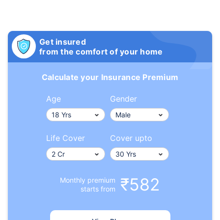
Get insured
from the comfort of your home
Calculate your Insurance Premium
Age
Gender
Life Cover
Cover upto
₹582
Monthly premium
starts from