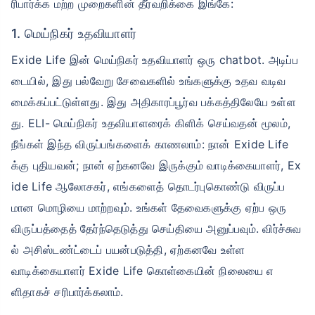
ரிபார்க்க மற்ற முறைகளின் தீர்வறிக்கை இங்கே:
1. மெய்நிகர் உதவியாளர்
Exide Life இன் மெய்நிகர் உதவியாளர் ஒரு chatbot. அடிப்ப
டையில், இது பல்வேறு சேவைகளில் உங்களுக்கு உதவ வடிவ
மைக்கப்பட்டுள்ளது. இது அதிகாரப்பூர்வ பக்கத்திலேயே உள்ள
து. ELI- மெய்நிகர் உதவியாளரைக் கிளிக் செய்வதன் மூலம்,
நீங்கள் இந்த விருப்பங்களைக் காணலாம்: நான் Exide Life
க்கு புதியவன்; நான் ஏற்கனவே இருக்கும் வாடிக்கையாளர், Ex
ide Life ஆலோசகர், எங்களைத் தொடர்புகொண்டு விருப்ப
மான மொழியை மாற்றவும். உங்கள் தேவைகளுக்கு ஏற்ப ஒரு
விருப்பத்தைத் தேர்ந்தெடுத்து செய்தியை அனுப்பவும். விர்ச்சுவ
ல் அசிஸ்டண்ட்டைப் பயன்படுத்தி, ஏற்கனவே உள்ள
வாடிக்கையாளர் Exide Life கொள்கையின் நிலையை எ
ளிதாகச் சரிபார்க்கலாம்.