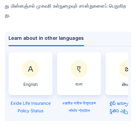
து மின்னஞ்சல் முகவரி உள்நுழைவுச் சான்றுகளைப் பெறுகிற
து.
Learn about in other languages
English
বাংলা
తెలుగు
Exide Life Insurance
এক্সাইড লাইফ ইন্স্যুরেন্স
లైఫ్ ఇన్సూరెన్స్
Policy Status
পলিসি স্ট্যাটাস
స్థితిని ఎక్సైడ్