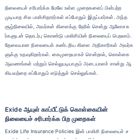
நிலையைச் சரிபார்க்க மேலே உள்ள முறைகளைப் பின்பற்ற
முடியாத சில பாலிசிதாரர்கள் எப்போதும் இருப்பார்கள். அந்த
சூழ்நிலையில், அவர்கள் கிளைக்கு நேரில் சென்று ஆலோசக
ர்களுடன் தொடர்பு கொண்டு பாலிசியின் நிலையைப் பெறலாம்.
தேவையான நிலையைக் கண்டறிய கிளை அதிகாரிகள் அவர்க
ளுக்கு உதவுகிறார்கள். கைமுறையாகச் சென்றால், கொள்கை
ஆவணங்கள் மற்றும் செல்லுபடியாகும் அடையாளச் சான்று ஆ
கியவற்றை எப்போதும் எடுத்துச் செல்லுங்கள்.
Exide ஆயுள் காப்பீட்டுக் கொள்கையின்
நிலையைச் சரிபார்க்க பிற முறைகள்
Exide Life Insurance Policies இன் பாலிசி நிலையைச் ச