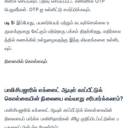
கிளிக் செய்யவும். பதிவு செய்யப்பட்ட எண்ணில் OTP
பெறுவீர்கள். OTP ஐ உள்ளிட்டு சமர்ப்பிக்கவும்.
படி 5:
இப்போது, ​​பயனர்பெயர் மற்றும் கடவுச்சொல்லை உ
₹ 1,376/மாதம்
*
ருவாக்குமாறு கேட்கும் மற்றொரு பக்கம் திறக்கிறது. எதிர்கால
த்தில் கணக்கில் உள்நுழைவதற்கு இந்த விவரங்களை உள்ளிட
உங்கள் குடும்பத்தின் பாதுகாப்பு ஒரே ஒரு படி தூரத்தில் உள்ளது
வும்.
View Plans
நினைவில் கொள்ளவும்
*₹434/மாதம் என்பது 1 கோடி டேர்ம் லைஃப் இன்சூரன்ஸுக்கான தொடக்க விலை — புகைபிடிக்காத, முன்பே
இருக்கும் நோய்கள் இல்லாத நபருக்கு, 36 வயது வரை கவரேஜ். *₹630/மாதம் என்பது 1 கோடி டேர்ம் லைஃப்
இன்சூரன்ஸுக்கான தொடக்க விலை — புகைபிடிக்காத, முன்பே இருக்கும் நோய்கள் இல்லாத நபருக்கு, 46
வயது வரை கவரேஜ். *₹1,376/மாதம் என்பது 1 கோடி டேர்ம் லைஃப் இன்சூரன்ஸுக்கான தொடக்க விலை —
புகைபிடிக்காத, முன்பே இருக்கும் நோய்கள் இல்லாத நபருக்கு, 56 வயது வரை கவரேஜ்.
பாலிசிபஜாரில் எக்ஸைட் ஆயுள் காப்பீட்டுக்
கொள்கையின் நிலையை எவ்வாறு சரிபார்க்கலாம்?
பாலிசிபஜாரில் எக்ஸைட் ஆயுள் காப்பீட்டுக் கொள்கையின்
நிலையைப் பார்க்க பாலிசிதாரர்கள் கீழே குறிப்பிடப்பட்டுள்ள ப
டிகளைப் பின்பற்ற வேண்டும்: