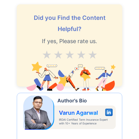
Did you Find the Content
Helpful?
If yes, Please rate us.
Average
Good
V.Good
Excellent
Superb
Author's Bio
Varun Agarwal
IRDAI Certified Term Insurance Expert
with 10+ Years of Experience