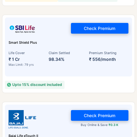
Check Premium
Smart Shield Plus
Life Cover
Claim Settled
Premium Starting
₹ 1 Cr
98.34%
₹ 556/month
Max Limit: 79 yrs
Upto 15% discount included
Check Premium
Buy Online & Save
₹0.3 K
Bajaj Life eTouch II