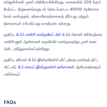
ஏஜென்சிகள் மூலம் விநியோகிக்கிறது. உலகளவில் 200 க்கும்
மேற்பட்ட நிறுவனங்களுடன் தொடர்புடைய 45000 ஆலோசக
ர்கள் வாங்குதல், உரிமைகோரல்களைத் தீர்ப்பது மற்றும்
நிலையைச் சரிபார்ப்பது வசதியாக உள்ளது.
குறிப்பு:
டேர்ம் பாலிசி கால்குலேட்டரில்
டேர்ம் பிளான் பிரீமியத்தை
பாலிசிபஜார் ஆன்லைன் கருவியில் வாங்குவதற்கு முன் கண
க்கிட பரிந்துரைக்கப்படுகிறது.
குறிப்பு: நீங்கள் டேர்ம் இன்ஷூரன்ஸ் திட்டத்தை வாங்கத் திட்ட
மிட்டால்,
டேர் லைஃப் இன்சூரன்ஸ் நன்மைகள்
ஆகியவற்றையும்
பார்க்கவும்.
FAQs