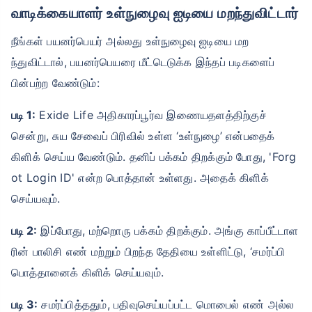
வாடிக்கையாளர் உள்நுழைவு ஐடியை மறந்துவிட்டார்
நீங்கள் பயனர்பெயர் அல்லது உள்நுழைவு ஐடியை மற
ந்துவிட்டால், பயனர்பெயரை மீட்டெடுக்க இந்தப் படிகளைப்
பின்பற்ற வேண்டும்:
படி 1:
Exide Life அதிகாரப்பூர்வ இணையதளத்திற்குச்
சென்று, சுய சேவைப் பிரிவில் உள்ள ‘உள்நுழை’ என்பதைக்
கிளிக் செய்ய வேண்டும். தனிப் பக்கம் திறக்கும் போது, ​​'Forg
ot Login ID' என்ற பொத்தான் உள்ளது. அதைக் கிளிக்
செய்யவும்.
படி 2:
இப்போது, ​​மற்றொரு பக்கம் திறக்கும். அங்கு காப்பீட்டாள
ரின் பாலிசி எண் மற்றும் பிறந்த தேதியை உள்ளிட்டு, ‘சமர்ப்பி
பொத்தானைக் கிளிக் செய்யவும்.
படி 3:
சமர்ப்பித்ததும், பதிவுசெய்யப்பட்ட மொபைல் எண் அல்ல