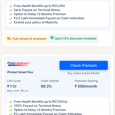
Free Health Benefits up to ₹63,000
Early Payout on Terminal Illness
Option to Delay 12 Months Premium
₹2.0 Lakh Immediate Payout on Claim Intimation
Extend your policy at Maturity
Upto 15% discount included
Full refund of premium
Check Premium
iProtect Smart Plus
Buy Online & Save
₹4.0 K
Life Cover
Claim Settled
Premium Starting
₹ 1 Cr
99.3%
₹ 509/month
Max Limit: 99 yrs
Free Health Benefits up to ₹67,100/yr
100% Payout on Terminal Illness
Option to Delay 12 Months Premium
₹3 Lakh Immediate Payout on Claim Intimation