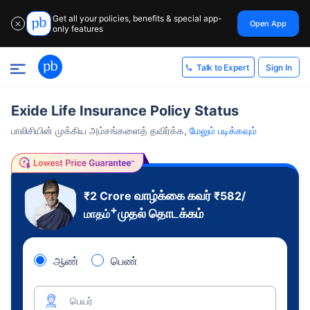
Get all your policies, benefits & special app-
Open App
✕
only features
Sign In
Talk to Expert
Exide Life Insurance Policy Status
பாலிசியின் முக்கிய அம்சங்களைத் தவிர்க்க,
மேலும் படிக்கவும்
வாழ்க்கை கவர்
₹2 Crore
₹
582
/
+
முதல் தொடக்கம்
மாதம்
ஆண்
பெண்
பெயர்