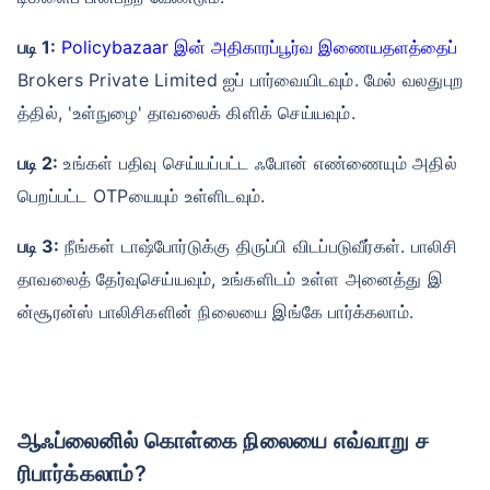
படி 1:
Policybazaar இன் அதிகாரப்பூர்வ இணையதளத்தைப்
Brokers Private Limited ஐப் பார்வையிடவும். மேல் வலதுபுற
த்தில், 'உள்நுழை' தாவலைக் கிளிக் செய்யவும்.
படி 2:
உங்கள் பதிவு செய்யப்பட்ட ஃபோன் எண்ணையும் அதில்
பெறப்பட்ட OTPயையும் உள்ளிடவும்.
படி 3:
நீங்கள் டாஷ்போர்டுக்கு திருப்பி விடப்படுவீர்கள். பாலிசி
தாவலைத் தேர்வுசெய்யவும், உங்களிடம் உள்ள அனைத்து இ
ன்சூரன்ஸ் பாலிசிகளின் நிலையை இங்கே பார்க்கலாம்.
ஆஃப்லைனில் கொள்கை நிலையை எவ்வாறு ச
ரிபார்க்கலாம்?