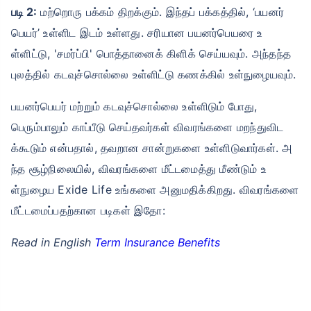
படி 2:
மற்றொரு பக்கம் திறக்கும். இந்தப் பக்கத்தில், ‘பயனர்
பெயர்’ உள்ளிட இடம் உள்ளது. சரியான பயனர்பெயரை உ
ள்ளிட்டு, 'சமர்ப்பி' பொத்தானைக் கிளிக் செய்யவும். அந்தந்த
புலத்தில் கடவுச்சொல்லை உள்ளிட்டு கணக்கில் உள்நுழையவும்.
பயனர்பெயர் மற்றும் கடவுச்சொல்லை உள்ளிடும் போது, ​​
பெரும்பாலும் காப்பீடு செய்தவர்கள் விவரங்களை மறந்துவிட
க்கூடும் என்பதால், தவறான சான்றுகளை உள்ளிடுவார்கள். அ
ந்த சூழ்நிலையில், விவரங்களை மீட்டமைத்து மீண்டும் உ
ள்நுழைய Exide Life உங்களை அனுமதிக்கிறது. விவரங்களை
மீட்டமைப்பதற்கான படிகள் இதோ:
Read in English
Term Insurance Benefits