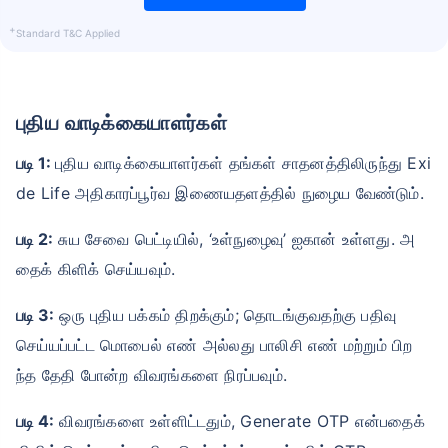
+
Standard T&C Applied
புதிய வாடிக்கையாளர்கள்
வயது டேர்ம் இன்சூரன்ஸ் பிரீமியங்களை
படி 1:
புதிய வாடிக்கையாளர்கள் தங்கள் சாதனத்திலிருந்து Exi
எவ்வாறு
பாதிக்கிறது
de Life அதிகாரப்பூர்வ இணையதளத்தில் நுழைய வேண்டும்.
படி 2:
சுய சேவை பெட்டியில், ‘உள்நுழைவு’ ஐகான் உள்ளது. அ
24 வயது
34 வயது
தைக் கிளிக் செய்யவும்.
படி 3:
ஒரு புதிய பக்கம் திறக்கும்; தொடங்குவதற்கு பதிவு
செய்யப்பட்ட மொபைல் எண் அல்லது பாலிசி எண் மற்றும் பிற
₹ 434/மாதம்
*
₹ 630/மாதம்
*
ந்த தேதி போன்ற விவரங்களை நிரப்பவும்.
44 வயது
படி 4:
விவரங்களை உள்ளிட்டதும், Generate OTP என்பதைக்