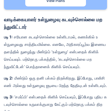
View Plans
வாடிக்கையாளர் உள்நுழைவு கடவுச்சொல்லை மற
ந்துவிட்டார்
படி 1:
சரியான கடவுச்சொல்லை உள்ளிடாமல், கணக்கில் உ
ள்நுழைவது சாத்தியமில்லை. எனவே, அதிகாரப்பூர்வ இணைய
தளத்தில் நுழைந்து மீண்டும் 'உள்நுழை' என்பதைக் கிளிக்
செய்யவும். மற்றொரு பக்கத்தில், ‘கடவுச்சொல்லை மற
ந்துவிட்டேன்’ பொத்தானைக் கிளிக் செய்யவும்.
படி 2:
மீண்டும் ஒரு தனி பக்கம் திறக்கிறது. இப்போது, ​​பாலிசி
எண் அல்லது உள்நுழைவு ஐடியை பிறந்த தேதியுடன் உள்ளிடவும்.
படி 3:
‘சமர்ப்பி’ என்பதைக் கிளிக் செய்யவும், இப்போது புதிய க
டவுச்சொல்லை உருவாக்குமாறு கேட்கும் மற்றொரு பக்கம் திற