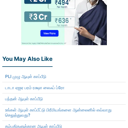
You May Also Like
PLI முழு ஆயுள் காப்பீடு
டாடா ஏஐஏ பரம் ரக்ஷா லைஃப் ப்ரோ
பந்தன் ஆயுள் காப்பீடு
உங்கள் ஆயுள் காப்பீட்டு பிரீமியங்களை ஆன்லைனில் எவ்வாறு
செலுத்துவது?
தம்பதிகளுக்கான ஆயுள் காப்பீடு