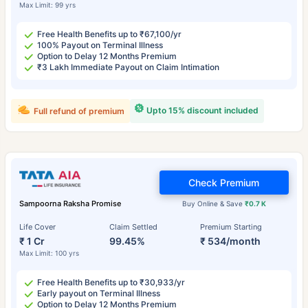
Max Limit: 99 yrs
Free Health Benefits up to ₹67,100/yr
100% Payout on Terminal Illness
Option to Delay 12 Months Premium
₹3 Lakh Immediate Payout on Claim Intimation
Upto 15% discount included
Full refund of premium
Check Premium
Sampoorna Raksha Promise
Buy Online & Save
₹0.7 K
Life Cover
Claim Settled
Premium Starting
₹ 1 Cr
99.45%
₹ 534/month
Max Limit: 100 yrs
Free Health Benefits up to ₹30,933/yr
Early payout on Terminal Illness
Option to Delay 12 Months Premium