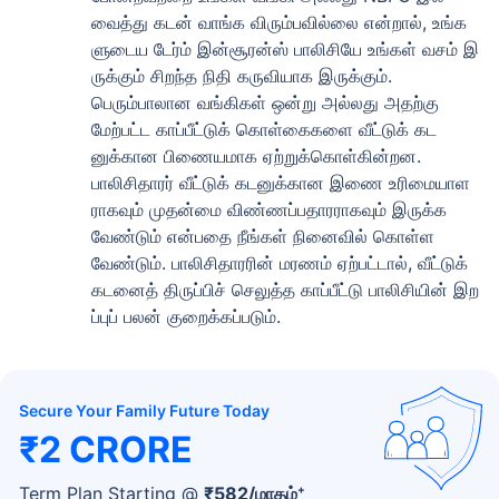
வைத்து கடன் வாங்க விரும்பவில்லை என்றால், உங்க
ளுடைய டேர்ம் இன்சூரன்ஸ் பாலிசியே உங்கள் வசம் இ
ருக்கும் சிறந்த நிதி கருவியாக இருக்கும்.
₹ 1,376/மாதம்
*
பெரும்பாலான வங்கிகள் ஒன்று அல்லது அதற்கு
மேற்பட்ட காப்பீட்டுக் கொள்கைகளை வீட்டுக் கட
னுக்கான பிணையமாக ஏற்றுக்கொள்கின்றன.
உங்கள் குடும்பத்தின் பாதுகாப்பு ஒரே ஒரு படி தூரத்தில் உள்ளது
பாலிசிதாரர் வீட்டுக் கடனுக்கான இணை உரிமையாள
ராகவும் முதன்மை விண்ணப்பதாரராகவும் இருக்க
View Plans
வேண்டும் என்பதை நீங்கள் நினைவில் கொள்ள
வேண்டும். பாலிசிதாரரின் மரணம் ஏற்பட்டால், வீட்டுக்
கடனைத் திருப்பிச் செலுத்த காப்பீட்டு பாலிசியின் இற
*₹434/மாதம் என்பது 1 கோடி டேர்ம் லைஃப் இன்சூரன்ஸுக்கான தொடக்க விலை — புகைபிடிக்காத, முன்பே
இருக்கும் நோய்கள் இல்லாத நபருக்கு, 36 வயது வரை கவரேஜ். *₹630/மாதம் என்பது 1 கோடி டேர்ம் லைஃப்
ப்புப் பலன் குறைக்கப்படும்.
இன்சூரன்ஸுக்கான தொடக்க விலை — புகைபிடிக்காத, முன்பே இருக்கும் நோய்கள் இல்லாத நபருக்கு, 46
வயது வரை கவரேஜ். *₹1,376/மாதம் என்பது 1 கோடி டேர்ம் லைஃப் இன்சூரன்ஸுக்கான தொடக்க விலை —
புகைபிடிக்காத, முன்பே இருக்கும் நோய்கள் இல்லாத நபருக்கு, 56 வயது வரை கவரேஜ்.
Secure Your Family Future Today
₹2 CRORE
+
Term Plan Starting @
₹
582
/மாதம்