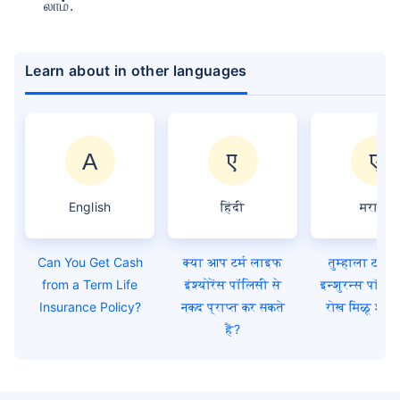
லாம்.
Learn about in other languages
English
हिंदी
मराठी
Can You Get Cash
क्या आप टर्म लाइफ
तुम्हाला टर्म
from a Term Life
इंश्योरेंस पॉलिसी से
इन्शुरन्स पॉलि
Insurance Policy?
नकद प्राप्त कर सकते
रोख मिळू शके
हैं?