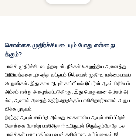
கொள்கை முதிர்ச்சியடையும் போது என்ன நட
க்கும்?
பாலிசி முதிர்ச்சியடைந்தவுடன், நீங்கள் செலுத்திய அனைத்து
பிரீமியங்களையும் எந்த வட்டியும் இல்லாமல் முதிர்வு நன்மையாகப்
பெறுவீர்கள். இது கால ஆயுள் காப்பீட்டில் ரிட்டர்ன் ஆஃப் பிரீமியம்
அம்சம் என்று அழைக்கப்படுகிறது. இது பொதுவான அம்சம் அ
ல்ல, ஆனால் அதைத் தேர்ந்தெடுக்கும் பாலிசிதாரர்களால் அனுப
விக்க முடியும்.
நிரந்தர ஆயுள் காப்பீடு அல்லது உலகளாவிய ஆயுள் காப்பீட்டுக்
கொள்கை போன்ற பாலிசிதாரர் உயிருடன் இருக்கும்போதே பல
பாலிசிகள் பண மதிப்பை வழங்குகின்றன. டேர்ம் லைஃப் இ