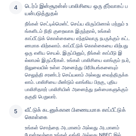
டெர்ம் இன்சூரன்ஸ் பாலிசியை ஒரு தீர்வாகப் ப
யன்படுத்துதல்
நீங்கள் செட்டில்மென்ட் செய்ய விரும்பினால் மற்றும் உ
ங்களிடம் நிதி குறைவாக இருந்தால், உங்கள்
காப்பீட்டுக் கொள்கையை எந்தவொரு நபருக்கும் கட்ட
வயது டேர்ம் இன்சூரன்ஸ் பிரீமியங்களை
ணமாக விற்கலாம். காப்பீட்டுக் கொள்கையை விற்பது
எவ்வாறு
ஒரு எளிய செயல். இருப்பினும், நீங்கள் காப்பீடு இ
பாதிக்கிறது
ல்லாமல் இருப்பீர்கள். உங்கள் பாலிசியை வாங்கும் நபர்,
நிலுவையில் உள்ள அனைத்து பிரீமியங்களையும்
செலுத்தி சரண்டர் செய்யலாம் அல்லது வைத்திருக்க
24 வயது
34 வயது
லாம். பாலிசியை மீண்டும் வாங்கிய பிறகு, புதிய
பாலிசிதாரர் பாலிசியின் அனைத்து நன்மைகளுக்கும்
தகுதி பெறுவார்.
வீட்டுக் கடனுக்கான பிணையமாக காப்பீட்டுக்
₹ 434/மாதம்
*
₹ 630/மாதம்
*
கொள்கை
44 வயது
உங்கள் சொத்தை அடமானம் அல்லது அடமானம்
போன்றவற்றை உங்கள் வங்கி அல்லது NBFC இல்