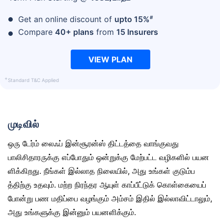
#
Get an online discount of
upto 15%
Compare
40+ plans
from
15 Insurers
VIEW PLAN
+
Standard T&C Applied
முடிவில்
ஒரு டேர்ம் லைஃப் இன்சூரன்ஸ் திட்டத்தை வாங்குவது
பாலிசிதாரருக்கு எப்போதும் ஒன்றுக்கு மேற்பட்ட வழிகளில் பயன
ளிக்கிறது. நீங்கள் இல்லாத நிலையில், அது உங்கள் குடும்ப
த்திற்கு உதவும். மற்ற நிரந்தர ஆயுள் காப்பீட்டுக் கொள்கையைப்
போன்று பண மதிப்பை வழங்கும் அம்சம் இதில் இல்லாவிட்டாலும்,
அது உங்களுக்கு இன்னும் பயனளிக்கும்.