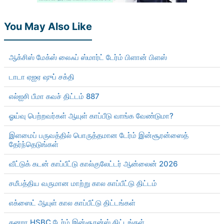
You May Also Like
ஆக்சிஸ் மேக்ஸ் லைஃப் ஸ்மார்ட் டேர்ம் பிளான் பிளஸ்
டாடா ஏஐஏ ஷுப் சக்தி
எல்ஐசி பீமா கவச் திட்டம் 887
ஓய்வு பெற்றவர்கள் ஆயுள் காப்பீடு வாங்க வேண்டுமா?
இளமைப் பருவத்தில் பொருத்தமான டேர்ம் இன்சூரன்ஸைத்
தேர்ந்தெடுங்கள்
வீட்டுக் கடன் காப்பீட்டு கால்குலேட்டர் ஆன்லைன் 2026
சமீபத்திய வருமான மாற்று கால காப்பீட்டு திட்டம்
எக்ஸைட் ஆயுள் கால காப்பீட்டு திட்டங்கள்
கனரா HSBC டேர்ம் இன்சூரன்ஸ் திட்டங்கள்