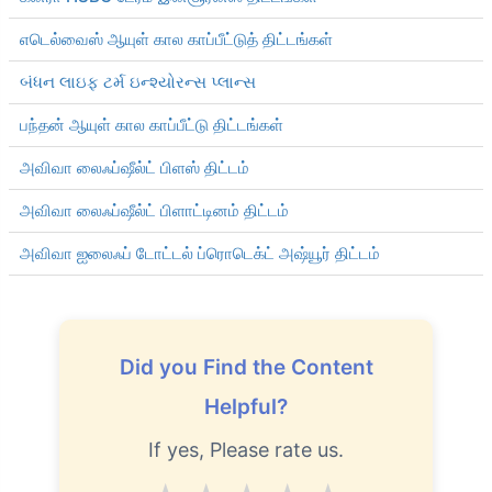
எடெல்வைஸ் ஆயுள் கால காப்பீட்டுத் திட்டங்கள்
બંધન લાઇફ ટર્મ ઇન્શ્યોરન્સ પ્લાન્સ
பந்தன் ஆயுள் கால காப்பீட்டு திட்டங்கள்
அவிவா லைஃப்ஷீல்ட் பிளஸ் திட்டம்
அவிவா லைஃப்ஷீல்ட் பிளாட்டினம் திட்டம்
அவிவா ஐலைஃப் டோட்டல் ப்ரொடெக்ட் அஷ்யூர் திட்டம்
Did you Find the Content
Helpful?
If yes, Please rate us.