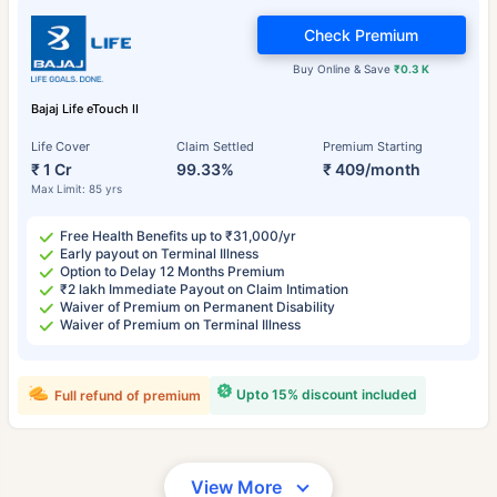
Check Premium
Buy Online & Save
₹0.3 K
Bajaj Life eTouch II
Life Cover
Claim Settled
Premium Starting
₹ 1 Cr
99.33%
₹ 409/month
Max Limit: 85 yrs
Free Health Benefits up to ₹31,000/yr
Early payout on Terminal Illness
Option to Delay 12 Months Premium
₹2 lakh Immediate Payout on Claim Intimation
Waiver of Premium on Permanent Disability
Waiver of Premium on Terminal Illness
Upto 15% discount included
Full refund of premium
View More