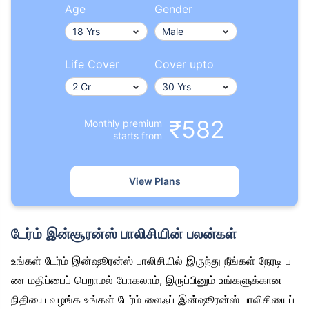
Age
Gender
Life Cover
Cover upto
₹582
Monthly premium
starts from
View Plans
டேர்ம் இன்சூரன்ஸ் பாலிசியின் பலன்கள்
உங்கள் டேர்ம் இன்ஷூரன்ஸ் பாலிசியில் இருந்து நீங்கள் நேரடி ப
ண மதிப்பைப் பெறாமல் போகலாம், இருப்பினும் உங்களுக்கான
நிதியை வழங்க உங்கள் டேர்ம் லைஃப் இன்ஷூரன்ஸ் பாலிசியைப்