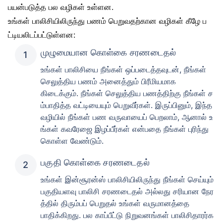
பயன்படுத்த பல வழிகள் உள்ளன.
உங்கள் பாலிசியிலிருந்து பணம் பெறுவதற்கான வழிகள் கீழே ப
ட்டியலிடப்பட்டுள்ளன:
முழுமையான கொள்கை சரணடைதல்
உங்கள் பாலிசியை நீங்கள் ஒப்படைத்தவுடன், நீங்கள்
செலுத்திய பணம் அனைத்தும் பிரீமியமாக
கிடைக்கும். நீங்கள் செலுத்திய பணத்திற்கு நீங்கள் ச
ம்பாதித்த வட்டியையும் பெறுவீர்கள். இருப்பினும், இந்த
வழியில் நீங்கள் பண வருவாயைப் பெறலாம், ஆனால் உ
ங்கள் கவரேஜை இழப்பீர்கள் என்பதை நீங்கள் புரிந்து
கொள்ள வேண்டும்.
பகுதி கொள்கை சரணடைதல்
உங்கள் இன்சூரன்ஸ் பாலிசியிலிருந்து நீங்கள் செய்யும்
பகுதியளவு பாலிசி சரணடைதல் அல்லது சரியான நேர
த்தில் திரும்பப் பெறுதல் உங்கள் வருமானத்தை
பாதிக்கிறது. பல காப்பீட்டு நிறுவனங்கள் பாலிசிதாரர்க