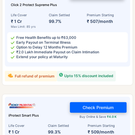
Click 2 Protect Supreme Plus
Life Cover
Claim Settled
Premium Starting
₹ 1 Cr
99.7%
₹ 507/month
Max Limit: 85 yrs
Free Health Benefits up to ₹63,000
Early Payout on Terminal Illness
Option to Delay 12 Months Premium
₹2.0 Lakh Immediate Payout on Claim Intimation
Extend your policy at Maturity
Upto 15% discount included
Full refund of premium
Check Premium
iProtect Smart Plus
Buy Online & Save
₹4.0 K
Life Cover
Claim Settled
Premium Starting
₹ 1 Cr
99.3%
₹ 509/month