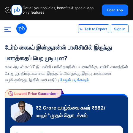
Get all your policies, benefits & special app-
Open App
✕
only features
Sign In
Talk to Expert
டேர்ம் லைஃப் இன்சூரன்ஸ் பாலிசியில் இருந்து
பணத்தைப் பெற முடியுமா?
கால ஆயுள் காப்பீட்டு பாலிசி பாலிசிதாரரின் பயனாளிக்கு பாலிசி காலத்தின்
போது துரதிர்ஷ்டவசமாக இறந்தால் அவருக்கு இறப்பு பலன்களை
வழங்குகிறது. இதில் பண மதிப்பு
மேலும் படிக்கவும்
வாழ்க்கை கவர்
₹2 Crore
₹
582
/
+
முதல் தொடக்கம்
மாதம்