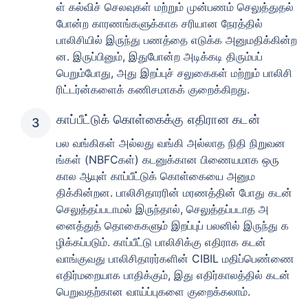
ள் கல்விச் செலவுகள் மற்றும் முன்பணம் செலுத்துதல்
போன்ற காரணங்களுக்காக சரியான நேரத்தில்
பாலிசியில் இருந்து பணத்தை எடுக்க அனுமதிக்கின்ற
ன. இருப்பினும், இதுபோன்ற அடிக்கடி திரும்பப்
பெறும்போது, ​​அது இறப்புச் சலுகைகள் மற்றும் பாலிசி
ரிட்டர்ன்களைக் கணிசமாகக் குறைக்கிறது.
காப்பீட்டுக் கொள்கைக்கு எதிரான கடன்
பல வங்கிகள் அல்லது வங்கி அல்லாத நிதி நிறுவன
ங்கள் (NBFCகள்) கடனுக்கான பிணையமாக ஒரு
கால ஆயுள் காப்பீட்டுக் கொள்கையை அனும
திக்கின்றன. பாலிசிதாரரின் மரணத்தின் போது கடன்
செலுத்தப்படாமல் இருந்தால், செலுத்தப்படாத அ
னைத்துத் தொகைகளும் இறப்புப் பலனில் இருந்து க
ழிக்கப்படும். காப்பீட்டு பாலிசிக்கு எதிராக கடன்
வாங்குவது பாலிசிதாரர்களின் CIBIL மதிப்பெண்ணை
எதிர்மறையாக பாதிக்கும், இது எதிர்காலத்தில் கடன்
பெறுவதற்கான வாய்ப்புகளை குறைக்கலாம்.