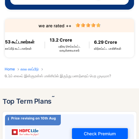
we are rated ++
13.2 Crore
53 கூட்டாளர்கள்
6.29 Crore
பதிவு செய்யப்பட்ட
விற்கப்பட்ட பாலிசிகள்
காப்பீடு கூட்டாளர்கள்
வாடிக்கையாளர்
Home
கால காப்பீடு
டேர்ம் லைஃப் இன்சூரன்ஸ் பாலிசியில் இருந்து பணத்தைப் பெற முடியுமா?
˜
Top Term Plans
Price revising on 10th Aug
Check Premium