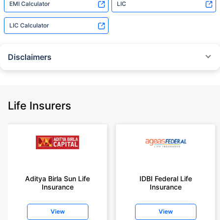
EMI Calculator
LIC
LIC Calculator
Disclaimers
˜
The insurers/plans mentioned are arranged in order of highest to lowest
Sum Assured(SA) offered by Policybazaar’s insurer partners offering term
insurance plans on our platform, as per ‘first year premium of life insurers
as at 31.03.2025 report’ published by IRDAI.
Life Insurers
Policybazaar does not endorse, rate or recommend any particular insurer
or insurance product offered by any insurer. For complete list of insurers in
India refer to the IRDAI website www.irdai.gov.in
+On the basis of your profile
+Rs. 410/month is starting price for a 1 crore term life insurance for an 18
year-old male, non-smoker, with no pre-existing diseases, cover upto 30
Aditya Birla Sun Life
IDBI Federal Life
years of age, rounded off to nearest 10
Insurance
Insurance
+Rs. 410/month (Rs.14/day) is starting price for a 1 crore term life
insurance for an 18 year-old male, non-smoker, with no pre-existing
View
View
diseases, cover upto 30 years of age rounded off to nearest 10