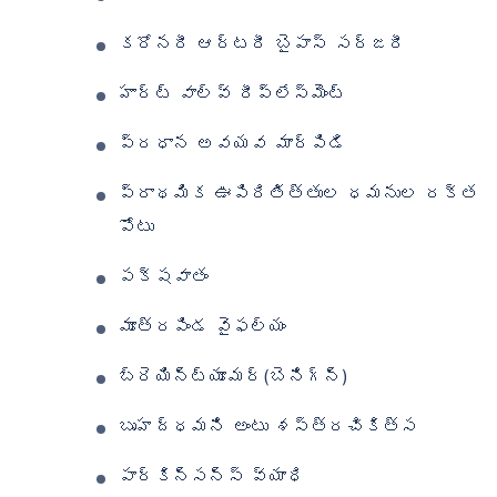
కరోనరీ ఆర్టరీ బైపాస్ సర్జరీ
హార్ట్ వాల్వ్ రీప్లేస్‌మెంట్
ప్రధాన అవయవ మార్పిడి
ప్రాథమిక ఊపిరితిత్తుల ధమనుల రక్త
పోటు
పక్షవాతం
మూత్రపిండ వైఫల్యం
బ్రెయిన్ట్యూమర్(బెనిగ్న్)
బృహద్ధమని అంటు శస్త్రచికిత్స
పార్కిన్సన్స్ వ్యాధి