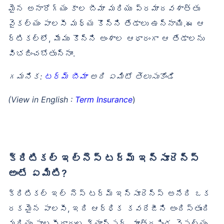
మైన అనారోగ్యం కాల బీమా మరియు ప్రమాదవశాత్తు
వైకల్యం పాలసీ మధ్య కొన్ని తేడాలు ఉన్నాయి.ఈ ఆ
ర్టికల్లో, మేము కొన్ని అంశాల ఆధారంగా ఆ తేడాలను
విభజించబోతున్నాం.
గమనిక:
టర్మ్ బీమా
అది ఏమిటో తెలుసుకోండి
(View in English :
Term Insurance
)
క్రిటికల్ ఇల్‌నెస్ టర్మ్ ఇన్సూరెన్స్
అంటే ఏమిటి?
క్రిటికల్ ఇల్ నెస్ టర్మ్ ఇన్సూరెన్స్ అనేది ఒక
రకమైన పాలసీ, ఇది ఆర్ధిక కవరేజీని అందిస్తుంది
మరియు పాలసీదారుల క్యాన్సర్, మూత్రపిండ వైఫల్యం,