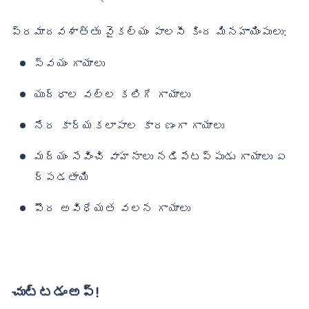
ప్రమాదవశాత్తు వైకల్యం పాలసీ కింద మినహాయింపులు:
స్వయం గాయాలు
యుద్ధాల వల్ల కలిగే గాయాలు
నేర కార్యకలాపాల కారణంగా గాయాలు
మద్యం సేవించి వాహనాలు నడిపేటప్పుడు గాయాలు ఏ
ర్పడతాయి
పౌర అవిధేయత వలన గాయాలు
చుట్టడంఅప్!