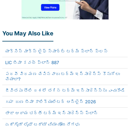
You May Also Like
యాక్సిస్ మాక్స్ లైఫ్ స్మార్ట్ టర్మ్ ప్లాన్ ప్లస్
LIC బీమా కవచ్ ప్లాన్ 887
పదవీ విరమణ చేసినవారు టర్మ్ ఇన్సూరెన్స్ కొనుగోలు
చేయాలా?
జీవితపు తొలి దశలో తగిన టర్మ్ ఇన్సూరెన్స్‌ను ఎంచుకోండి
గృహ రుణ బీమా కాలిక్యులేటర్ ఆన్‌లైన్ 2026
తాజా ఆదాయ భర్తీ టర్మ్ ఇన్సూరెన్స్ ప్లాన్
ಎಕ್ಸೈಡ್ ಲೈಫ್ ಟರ್ಮ್ ವಿಮಾ ಯೋಜನೆಗಳು