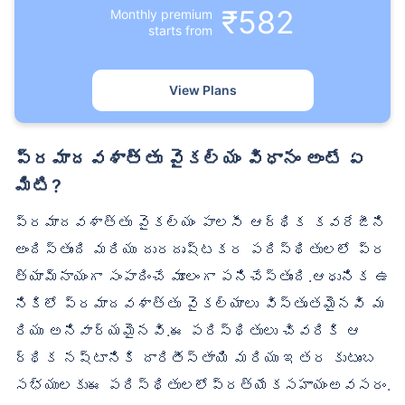
₹582
Monthly premium
starts from
View Plans
ప్రమాదవశాత్తు వైకల్యం విధానం అంటే ఏ
మిటి?
ప్రమాదవశాత్తు వైకల్యం పాలసీ ఆర్థిక కవరేజీని
అందిస్తుంది మరియు దురదృష్టకర పరిస్థితులలో ప్ర
త్యామ్నాయంగా సంపాదించే మూలంగా పనిచేస్తుంది.ఆధునిక ఉ
నికిలో ప్రమాదవశాత్తు వైకల్యాలు విస్తృతమైనవి మ
రియు అనివార్యమైనవి.ఈ పరిస్థితులు చివరికి ఆ
ర్థిక నష్టానికి దారితీస్తాయి మరియు ఇతర కుటుంబ
సభ్యులకుఈ పరిస్థితులలోప్రత్యేకసహాయంఅవసరం.