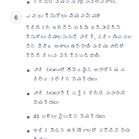
గరిష్ట వయస్సు 70 సంవత్సరాలు.
ఎవరు కొనుగోలు చేయవచ్చు?
క్రిటికల్ ఇల్‌నెస్ టర్మ్ ఇన్సూరెన్స్
కొనుగోలు చేయాలనుకునే వారికి, పరిగణించవల
సిన వివిధ అంశాలు ఉన్నాయి మరియు వాటిలో
కొన్ని దిగువ పేర్కొనబడ్డాయి:
వారి కుటుంబంలో తీవ్రమైన అనారోగ్య చ
రిత్ర కలిగిన వ్యక్తులు
వారి కుటుంబానికి ఏకైక రొట్టె సంపాదించే
వ్యక్తులు
45 ఏళ్లు పైబడిన వ్యక్తులు
అధిక పీడన ఉద్యోగాలలో పనిచేసే వ్య