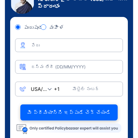
ప్రారంభం
పురుషుడు
మహిళ
పేరు
జన్మ తేదీ (DD/MM/YYYY)
మొబైల్ నంబర్
మీ ప్రీమియాన్ని ఇప్పుడే చెక్ చేయండి