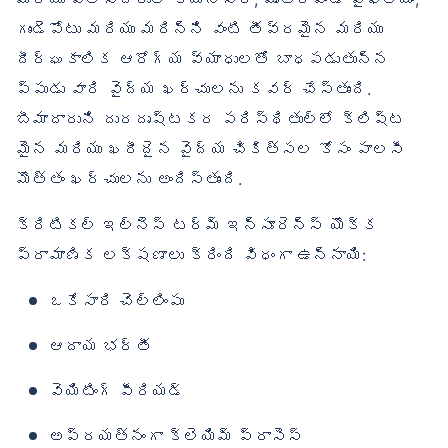
గుండెపోటు మరియు మరిన్ని వంటి తీవ్రమైన మరియు
దీర్ఘకాలిక ఆరోగ్య వ్యాధులతో బాధపడుతున్న
ప్పుడు వారి వైద్య ఖర్చులను కవర్ చేస్తుంది.
బీమాదారుని దురదృష్టకర పరిస్థితుల్లో క్లిష్ట
మైన మరియు ఖరీదైన వైద్య చికిత్సల కోసం పాలసీ
మొత్తం ఖర్చులను అందిస్తుంది.
క్రిటికల్ ఇల్‌నెస్ టర్మ్ ఇన్సూరెన్స్ యొక్క
ప్రామాణిక లక్షణాలు క్రింది విధంగా ఉన్నాయి:
ఒకేసారి చెల్లింపు
ఆదాయ భర్తీ
వెయిటింగ్ పీరియడ్
అప్రయత్నంగా క్లెయిమ్ ప్రాసెస్