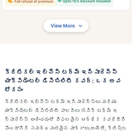
Upto 15% discount included
Full refund of premium
View More
క్రిటికల్ ఇల్నెస్ టర్మ్ ఇన్సూరెన్స్
యాక్సిడెంటల్ డిసెబిలిటీ కవర్: ఒక అవ
లోకనం
క్రిటికల్ ఇల్‌నెస్ టర్మ్ ఇన్సూరెన్స్‌లు మరియు
యాక్సిడెంటల్ డిసెబిలిటీ పాలసీలు బేసిక్ టర్మ్ ఇ
న్సూరెన్స్ అందించడంలో విఫలమైన ఆర్థిక కవరేజీని
పొందడానికి సమర్థవంతమైన మార్గాలు.అయితే, క్లిష్ట