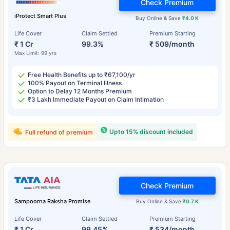
Check Premium
iProtect Smart Plus
Buy Online & Save
₹4.0 K
Life Cover
Claim Settled
Premium Starting
₹ 1 Cr
99.3%
₹ 509/month
Max Limit: 99 yrs
Free Health Benefits up to ₹67,100/yr
100% Payout on Terminal Illness
Option to Delay 12 Months Premium
₹3 Lakh Immediate Payout on Claim Intimation
Upto 15% discount included
Full refund of premium
Check Premium
Sampoorna Raksha Promise
Buy Online & Save
₹0.7 K
Life Cover
Claim Settled
Premium Starting
₹ 1 Cr
99.45%
₹ 534/month