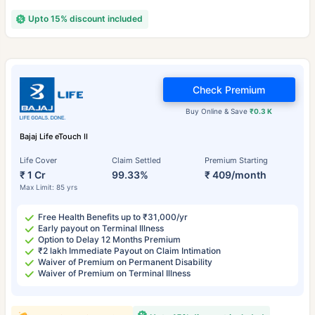
Upto 15% discount included
Check Premium
Buy Online & Save
₹0.3 K
Bajaj Life eTouch II
Life Cover
Claim Settled
Premium Starting
₹ 1 Cr
99.33%
₹ 409/month
Max Limit: 85 yrs
Free Health Benefits up to ₹31,000/yr
Early payout on Terminal Illness
Option to Delay 12 Months Premium
₹2 lakh Immediate Payout on Claim Intimation
Waiver of Premium on Permanent Disability
Waiver of Premium on Terminal Illness