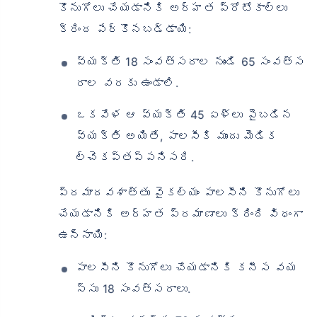
కొనుగోలు చేయడానికి అర్హత ప్రోటోకాల్‌లు
క్రింద పేర్కొనబడ్డాయి:
వ్యక్తి 18 సంవత్సరాల నుండి 65 సంవత్స
రాల వరకు ఉండాలి.
ఒకవేళ ఆ వ్యక్తి 45 ఏళ్లు పైబడిన
వ్యక్తి అయితే, పాలసీకి ముందు మెడిక
ల్చెకప్తప్పనిసరి.
ప్రమాదవశాత్తు వైకల్యం పాలసీని కొనుగోలు
చేయడానికి అర్హత ప్రమాణాలు క్రింది విధంగా
ఉన్నాయి:
పాలసీని కొనుగోలు చేయడానికి కనీస వయ
స్సు 18 సంవత్సరాలు.