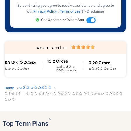
By continuing you agree to receive assistance and agree to
our
Privacy Policy
,
Terms of use
& +Disclaimer
Get Updates on WhatsApp
we are rated ++
13.2 Crore
53 భాగస్వాములు
6.29 Crore
నమోదు చేసిన
బీమా భాగస్వాములు
అమ్ముడైన పాలసీలు
వినియోగదారులు
Home
టర్మ్ ఇన్సూరెన్స్
క్రిటికల్ ఇల్ నెస్ టర్మ్ ఇన్సూరెన్స్ మరియు యాక్సిడెంటల్ డిసెబిలిటీ
పాలసీ
˜
Top Term Plans