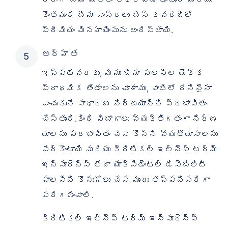
కొంతమంది బీమా సంస్థలు బేస్ కవరేజీలో
ప్రీమియం మినహాయింపును అందిస్తాయి.
అర్హత
ఇప్పటివరకు, మేము బీమా పాలసీల యొక్క
ప్రాథమిక తేడాలను చూశాము, వాటిలో దేనినైనా
ఎంచుకునే సాధారణ నిర్ణయాన్ని ప్రభావితం
చేస్తుంది.కింది విభాగాలు వ్యక్తిగతంగా నిర్ణ
యాలను ప్రభావితం చేసే కొన్ని వ్యత్యాసాలను
పేర్కొంటాయి మరియు క్రిటికల్ ఇల్‌నెస్ టర్మ్
ఇన్సూరెన్స్ లేదా యాక్సిడెంటల్ డిసెబిలిటీ
పాలసీని కొనుగోలు చేసే ముందు తప్పనిసరిగా
పరిగణించాలి.
క్రిటికల్ ఇల్నెస్ టర్మ్ ఇన్సూరెన్స్