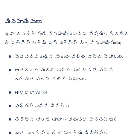
మినహాయింపులు
ఇవి కవరేజ్ నుండి మినహాయించబడిన విషయాలు.క్రిటిక
ల్ ఇల్‌నెస్ టర్మ్ ఇన్సూరెన్స్ కింద మినహాయింపులు:
వ్యసనపరుడైన మందుల వల్ల వచ్చే వ్యాధులు
అంతర్గత మరియు బాహ్య పుట్టుకతో వచ్చే
రుగ్మత వలన కలిగే వ్యాధులు
HIV లేదా AIDS
వంధ్యత్వానికి చికిత్స
చికిత్స భారత భూభాగం వెలుపల పనిచేస్తుంది
దంత సంరక్షణ లేదా సౌందర్య చికిత్సలు