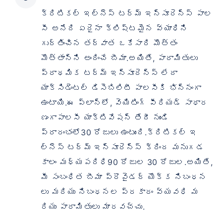
క్రిటికల్ ఇల్‌నెస్ టర్మ్ ఇన్సూరెన్స్ పాల
సీ అనేది ఏదైనా క్లిష్టమైన వ్యాధిని
గుర్తించిన తర్వాత ఒకేసారి మొత్తం
మొత్తాన్ని అందించే బీమా.అయితే, పారామితులు
ప్రాథమిక టర్మ్ ఇన్సూరెన్స్ లేదా
యాక్సిడెంటల్ డిసెబిలిటీ పాలసీకి భిన్నంగా
ఉంటాయి.ఈ ప్లాన్‌లో, వెయిటింగ్ పీరియడ్ సాధార
ణంగాపాలసీ యాక్టివేషన్ తేదీ నుండి
ప్రారంభంలో30 రోజులు ఉంటుంది.క్రిటికల్ ఇ
ల్నెస్ టర్మ్ ఇన్సూరెన్స్ క్రింద మనుగడ
కాలం మధ్యపరిధి90 రోజుల 30 రోజుల.అయితే,
మీ సంబంధిత బీమా ప్రొవైడర్ యొక్క నిబంధన
లు మరియు నిబంధనల ప్రకారం వ్యవధి మ
రియు పారామితులు మారవచ్చు.