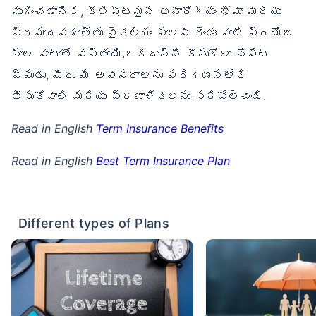
ముగించడానికి, క్లిష్టమైన అనారోగ్యం భీమా మరియు
ప్రమాదవశాత్తు వైకల్యం పాలసీ రెండూ వాటి ప్రయోజ
నాల వాటాతో వస్తాయి.ఒకదాన్ని కొనుగోలు చేసేట
ప్పుడు, మీరు మీ అవసరాలను పరిగణనలోకి
తీసుకోవాలి మరియు ప్రణాళికలను సరిపోల్చండి.
Read in English
Term Insurance Benefits
Read in English
Best Term Insurance Plan
Different types of Plans