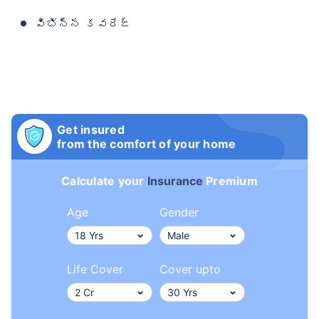
విభిన్న కవరేజ్
Get insured
from the comfort of your home
Calculate your
Insurance
Premium
Age
Gender
Life Cover
Cover upto