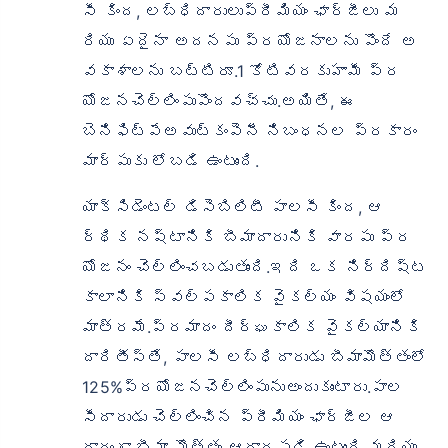
సీ కింద, లబ్ధిదారులుప్రీమియం ఛార్జీలు మ
రియు ఏదైనా అదనపు ప్రయోజనాలను పొందే అ
వకాశాలను బట్టిరూ.1 కోటివరకుహామీ ప్ర
యోజనచెల్లింపుపొందవచ్చు.అయితే, ఈ
బెనిఫిట్పేఅవుట్కంపెనీ నిబంధనల ప్రకారం
మార్పుకు లోబడి ఉంటుంది.
యాక్సిడెంటల్ డిసెబిలిటీ పాలసీ కింద, ఆ
ర్థిక నష్టానికి బీమాదారునికి వారపు ప్ర
యోజనం చెల్లించబడుతుంది.ఇది ఒక నిర్దిష్ట
కాలానికి స్వల్పకాలిక వైకల్యం విషయంలో
మాత్రమే.ప్రమాదం దీర్ఘకాలిక వైకల్యానికి
దారితీస్తే, పాలసీ లబ్ధిదారుడు బీమామొత్తంలో
125%ప్రయోజనచెల్లింపునుఅందుకుంటారు.పాల
సీదారుడు చెల్లించిన ప్రీమియం ఛార్జీల ఆ
ధారంగా బీమా మొత్తం ఆధారపడి ఉంటుంది మరియు