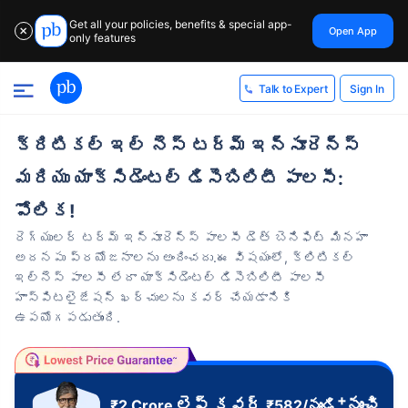
Get all your policies, benefits & special app-
Open App
✕
only features
Sign In
Talk to Expert
క్రిటికల్ ఇల్ నెస్ టర్మ్ ఇన్సూరెన్స్
మరియు యాక్సిడెంటల్ డిసెబిలిటీ పాలసీ:
పోలిక!
రెగ్యులర్ టర్మ్ ఇన్సూరెన్స్ పాలసీ డెత్ బెనిఫిట్ మినహా
అదనపు ప్రయోజనాలను అందించదు.ఈ విషయంలో, క్లిటికల్
ఇల్‌నెస్ పాలసీ లేదా యాక్సిడెంటల్ డిసెబిలిటీ పాలసీ
హాస్పిటలైజేషన్ ఖర్చులను కవర్ చేయడానికి
ఉపయోగపడుతుంది.
+
లైఫ్ కవర్
నుంచి
₹2 Crore
₹
582
/నుండి