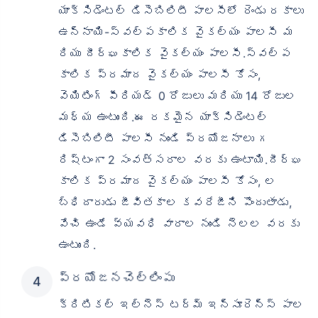
యాక్సిడెంటల్ డిసెబిలిటీ పాలసీలో రెండు రకాలు
ఉన్నాయి-స్వల్పకాలిక వైకల్యం పాలసీ మ
రియు దీర్ఘకాలిక వైకల్యం పాలసీ.స్వల్ప
కాలిక ప్రమాద వైకల్యం పాలసీ కోసం,
వెయిటింగ్ పీరియడ్ 0 రోజులు మరియు 14 రోజుల
మధ్య ఉంటుంది.ఈ రకమైన యాక్సిడెంటల్
డిసెబిలిటీ పాలసీ నుండి ప్రయోజనాలు గ
రిష్టంగా 2 సంవత్సరాల వరకు ఉంటాయి.దీర్ఘ
కాలిక ప్రమాద వైకల్యం పాలసీ కోసం, ల
బ్ధిదారుడు జీవితకాల కవరేజీని పొందుతాడు,
వేచి ఉండే వ్యవధి వారాల నుండి నెలల వరకు
ఉంటుంది.
ప్రయోజనచెల్లింపు
క్రిటికల్ ఇల్‌నెస్ టర్మ్ ఇన్సూరెన్స్ పాల