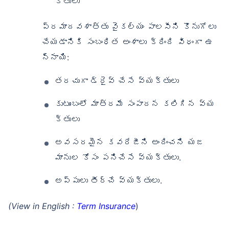
క్తులు
ప్రమాదవశాత్తు వైకల్యం పాలసీని కొనుగోలు
చేయడానికి సంబంధిత అంశాలు క్రింది విధంగా ఉ
న్నాయి:
తరచుగా డ్రైవ్ చేసే వ్యక్తులు
కుటుంబంలో మాత్రమే సంపాదన కలిగిన వ్య
క్తులు
అవసరమైన కవరేజీని అందించని యజ
మానుల కోసం పనిచేసే వ్యక్తులు.
అప్పులు తీర్చే వ్యక్తులు.
(View in English :
Term Insurance
)