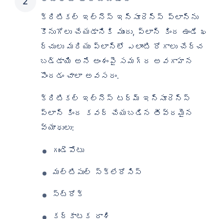
క్రిటికల్ ఇల్‌నెస్ ఇన్సూరెన్స్ ప్లాన్‌ను
కొనుగోలు చేయడానికి ముందు, ప్లాన్ కింద ఉండే ఖ
ర్చులు మరియు ప్లాన్‌లో ఎలాంటి రోగాలు చేర్చ
బడ్డాయి అనే అంశంపై సమగ్ర అవగాహన
పొందడం చాలా అవసరం.
క్రిటికల్ ఇల్‌నెస్ టర్మ్ ఇన్సూరెన్స్
ప్లాన్ కింద కవర్ చేయబడిన తీవ్రమైన
వ్యాధులు:
గుండెపోటు
మల్టిపుల్ స్క్లేరోసిస్
స్ట్రోక్
కర్కాటక రాశి