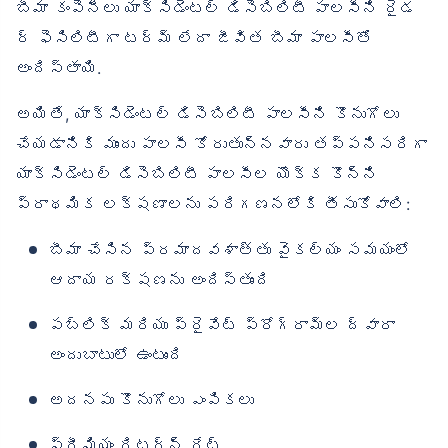
బీమా కంపెనీలు యాక్సిడెంటల్ డిసెబిలిటీ పాలసీని రైడ
ర్ ఫెసిలిటీగా టర్మ్ లేదా జీవిత బీమా పాలసీతో
అందిస్తాయి.
అయితే, యాక్సిడెంటల్ డిసెబిలిటీ పాలసీని కొనుగోలు
చేయడానికి ముందు పాలసీ కోరుతున్నవారు తప్పనిసరిగా
యాక్సిడెంటల్ డిసెబిలిటీ పాలసీల యొక్క కొన్ని
ప్రాథమిక లక్షణాలను పరిగణనలోకి తీసుకోవాలి:
బీమా చేసిన ప్రమాదవశాత్తు వైకల్యం సమయంలో
ఆదాయ రక్షణను అందిస్తుంది
పబ్లిక్ మరియు ప్రైవేట్ ప్రోగ్రామ్‌ల ద్వారా
అందుబాటులో ఉంటుంది
అదనపు కొనుగోలు ఎంపికలు
ప్రీమియం రిటర్న్ రేట్