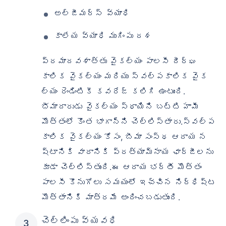
అల్జీమర్స్ వ్యాధి
కాలేయ వ్యాధి ముగింపు దశ
ప్రమాదవశాత్తు వైకల్యం పాలసీ దీర్ఘ
కాలిక వైకల్యం మరియు స్వల్పకాలిక వైక
ల్యం రెండింటికీ కవరేజ్ కలిగి ఉంటుంది.
భీమాదారుడు వైకల్యం స్థాయిని బట్టి హామీ
మొత్తంలో కొంత భాగాన్ని చెల్లిస్తారు.స్వల్ప
కాలిక వైకల్యం కోసం, బీమా సంస్థ ఆదాయ న
ష్టానికి వారానికి ప్రత్యామ్నాయ ఛార్జీలను
కూడా చెల్లిస్తుంది.ఈ ఆదాయ భర్తీ మొత్తం
పాలసీ కొనుగోలు సమయంలో ఇచ్చిన నిర్ధిష్ట
మొత్తానికి మాత్రమే అందించబడుతుంది.
చెల్లింపు వ్యవధి