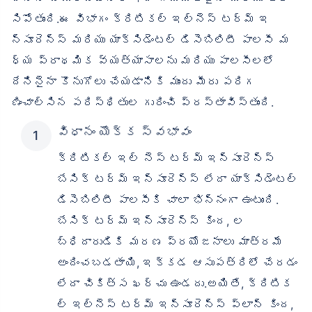
సిపోతుంది.ఈ విభాగం క్రిటికల్ ఇల్‌నెస్ టర్మ్ ఇ
న్సూరెన్స్ మరియు యాక్సిడెంటల్ డిసెబిలిటీ పాలసీ మ
ధ్య ప్రాథమిక వ్యత్యాసాలను మరియు పాలసీలలో
దేనినైనా కొనుగోలు చేయడానికి ముందు మీరు పరిగ
ణించాల్సిన పరిస్థితుల గురించి ప్రస్తావిస్తుంది.
విధానం యొక్క స్వభావం
క్రిటికల్ ఇల్ నెస్ టర్మ్ ఇన్సూరెన్స్
బేసిక్ టర్మ్ ఇన్సూరెన్స్ లేదా యాక్సిడెంటల్
డిసెబిలిటీ పాలసీకి చాలా భిన్నంగా ఉంటుంది.
బేసిక్ టర్మ్ ఇన్సూరెన్స్ కింద, ల
బ్ధిదారుడికి మరణ ప్రయోజనాలు మాత్రమే
అందించబడతాయి, ఇక్కడ ఆసుపత్రిలో చేరడం
లేదా చికిత్స ఖర్చు ఉండదు.అయితే, క్రిటిక
ల్ ఇల్‌నెస్ టర్మ్ ఇన్సూరెన్స్ ప్లాన్ కింద,