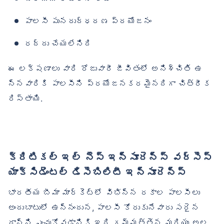
పాలసీ పునరుద్ధరణ ప్రయోజనం
రద్దు చేయలేనిది
ఈ లక్షణాలు వారి రోజువారీ జీవితంలో అనిశ్చితి ఉ
న్నవారికి పాలసీని ప్రయోజనకరమైనదిగా చిత్రీక
రిస్తాయి.
క్రిటికల్ ఇల్ నెస్ ఇన్సూరెన్స్ వర్సెస్
యాక్సిడెంటల్ డిసెబిలిటీ ఇన్సూరెన్స్
భారతీయ బీమా మార్కెట్‌లో విభిన్న రకాల పాలసీలు
అందుబాటులో ఉన్నందున, పాలసీ కోరుకునేవారు సరైన
దాన్ని ఎంచుకోవడానికి ఇది గమ్మత్తైన మరియు అల