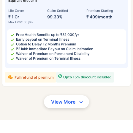
Bajaj Life eTouch II
Life Cover
Claim Settled
Premium Starting
₹ 1 Cr
99.33%
₹ 409/month
Max Limit: 85 yrs
Free Health Benefits up to ₹31,000/yr
Early payout on Terminal Illness
Option to Delay 12 Months Premium
₹2 lakh Immediate Payout on Claim Intimation
Waiver of Premium on Permanent Disability
Waiver of Premium on Terminal Illness
Upto 15% discount included
Full refund of premium
View More