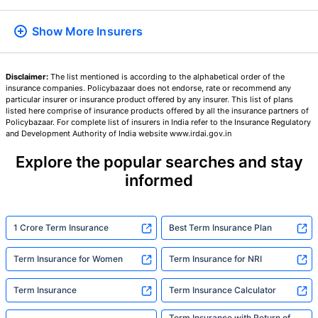
₹ ১,৩৭৬/মাস
*
Show More
Insurers
আপনার পরিবারের সুরক্ষা মাত্র একটি পদক্ষেপ দূরে
Disclaimer:
The list mentioned is according to the alphabetical order of the
insurance companies. Policybazaar does not endorse, rate or recommend any
particular insurer or insurance product offered by any insurer. This list of plans
সঠিক প্ল্যান বেছে নিন
listed here comprise of insurance products offered by all the insurance partners of
Policybazaar. For complete list of insurers in India refer to the Insurance Regulatory
and Development Authority of India website www.irdai.gov.in
*৪৩৪/মাস হল ১ কোটির টার্ম লাইফ ইন্স্যুরেন্সের শুরুর দাম — ধূমপান না করা, পূর্ব-বিদ্যমান কোনো রোগ নেই এমন ব্যক্তির জন্য, ৩৬
বছর বয়স পর্যন্ত কভার। *₹৬৩০/মাস হল ১ কোটির টার্ম লাইফ ইন্স্যুরেন্সের শুরুর দাম — ধূমপান না করা, পূর্ব-বিদ্যমান কোনো রোগ নেই
Explore the popular searches and stay
এমন ব্যক্তির জন্য, ৪৬ বছর বয়স পর্যন্ত কভার। *₹১,৩৭৬/মাস হল ১ কোটির টার্ম লাইফ ইন্স্যুরেন্সের শুরুর দাম — ধূমপান না করা,
পূর্ব-বিদ্যমান কোনো রোগ নেই এমন ব্যক্তির জন্য, ৫৬ বছর বয়স পর্যন্ত কভার।
informed
1 Crore Term Insurance
Best Term Insurance Plan
Term Insurance for Women
Term Insurance for NRI
Term Insurance
Term Insurance Calculator
Term Insurance with Return of