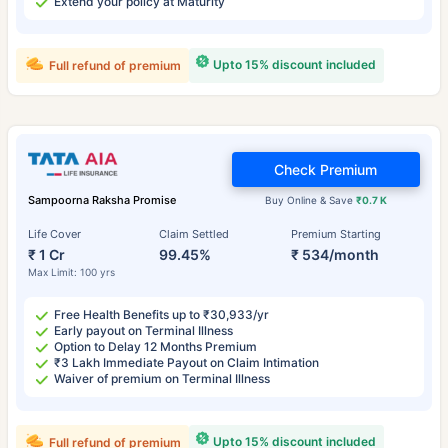
Extend your policy at Maturity
Upto 15% discount included
Full refund of premium
Check Premium
Sampoorna Raksha Promise
Buy Online & Save
₹0.7 K
Life Cover
Claim Settled
Premium Starting
₹ 1 Cr
99.45%
₹ 534/month
Max Limit: 100 yrs
Free Health Benefits up to ₹30,933/yr
Early payout on Terminal Illness
Option to Delay 12 Months Premium
₹3 Lakh Immediate Payout on Claim Intimation
Waiver of premium on Terminal Illness
Upto 15% discount included
Full refund of premium