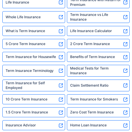
Life Insurance
Premium
Term Insurance vs Life
Whole Life Insurance
Insurance
What is Term Insurance
Life Insurance Calculator
5 Crore Term Insurance
2 Crore Term Insurance
Term Insurance for Housewife
Benefits of Term Insurance
Medical Tests for Term
Term Insurance Terminology
Insurance
Term Insurance for Self
Claim Settlement Ratio
Employed
10 Crore Term Insurance
Term Insurance for Smokers
1.5 Crore Term Insurance
Zero Cost Term Insurance
Insurance Advisor
Home Loan Insurance