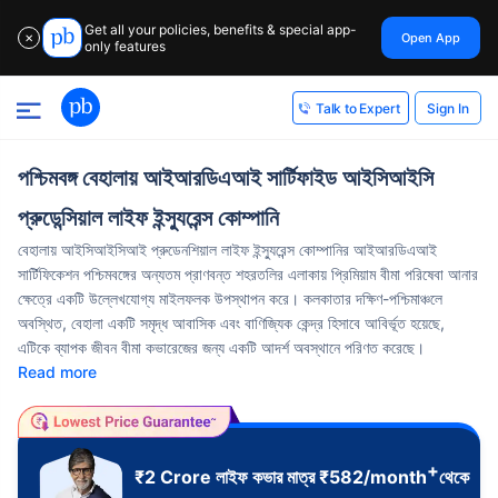
Get all your policies, benefits & special app-
Open App
✕
only features
Sign In
Talk to Expert
পশ্চিমবঙ্গ বেহালায় আইআরডিএআই সার্টিফাইড আইসিআইসি
প্রুডেন্সিয়াল লাইফ ইন্স্যুরেন্স কোম্পানি
বেহালায় আইসিআইসিআই প্রুডেনশিয়াল লাইফ ইন্স্যুরেন্স কোম্পানির আইআরডিএআই
সার্টিফিকেশন পশ্চিমবঙ্গের অন্যতম প্রাণবন্ত শহরতলির এলাকায় প্রিমিয়াম বীমা পরিষেবা আনার
ক্ষেত্রে একটি উল্লেখযোগ্য মাইলফলক উপস্থাপন করে। কলকাতার দক্ষিণ-পশ্চিমাঞ্চলে
অবস্থিত, বেহালা একটি সমৃদ্ধ আবাসিক এবং বাণিজ্যিক কেন্দ্র হিসাবে আবির্ভূত হয়েছে,
এটিকে ব্যাপক জীবন বীমা কভারেজের জন্য একটি আদর্শ অবস্থানে পরিণত করেছে।
Read more
+
₹2 Crore
লাইফ কভার মাত্র
₹
582
/month
থেকে