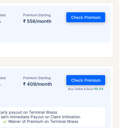
tled
Premium Starting
Check Premium
%
₹ 556/month
वय टर्म विमा प्रीमियमवर कसा
परिणाम करते
tled
Premium Starting
Check Premium
%
₹ 409/month
Buy Online & Save
₹0.3 K
 वर्षे
34 वर्षे
44 वर
Early payout on Terminal Illness
 lakh Immediate Payout on Claim Intimation
Waiver of Premium on Terminal Illness