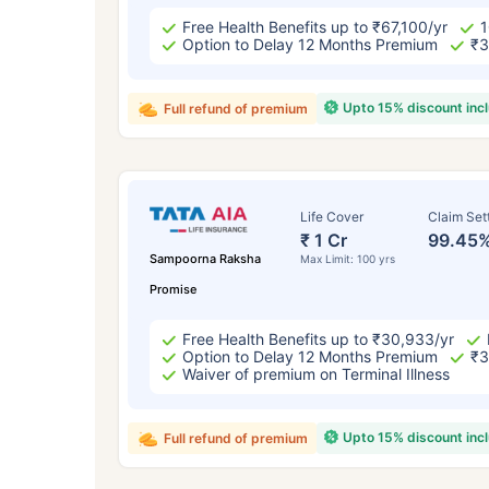
Free Health Benefits up to ₹67,100/yr
1
Option to Delay 12 Months Premium
₹3
Upto 15% discount inc
Full refund of premium
Life Cover
Claim Set
₹ 1 Cr
99.45
Sampoorna Raksha
Max Limit: 100 yrs
Promise
Free Health Benefits up to ₹30,933/yr
Option to Delay 12 Months Premium
₹3
Waiver of premium on Terminal Illness
Upto 15% discount inc
Full refund of premium