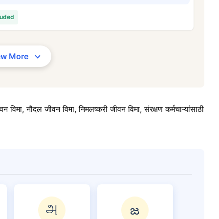
4/महिना
*
₹ 630/महिना
*
₹ 1,376/
luded
तुमच्या कुटुंबाची सुरक्षा फक्त एक पाऊल दूर आह
ew More
योग्य योजना निवडा
ठी सुरुवातीची किंमत आहे — धूम्रपान न करणाऱ्या, कोणतेही पूर्व-विद्यमान आजार नसलेल्या व्यक्तीसाठी, 36 वर्षे वयापर्यंत कव्हर। *₹630 प्र
ेही पूर्व-विद्यमान आजार नसलेल्या व्यक्तीसाठी, 46 वर्षे वयापर्यंत कव्हर। *₹1,376 प्रति महिना, 1 कोटीच्या टर्म लाइफ विम्यासाठी सुरुवातीच
्यंत कव्हर।
वन विमा, नौदल जीवन विमा, निमलष्करी जीवन विमा, संरक्षण कर्मचाऱ्यांसाठी