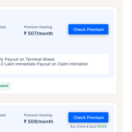
tled
Premium Starting
Check Premium
₹ 507/month
ly Payout on Terminal Illness
.0 Lakh Immediate Payout on Claim Intimation
luded
tled
Premium Starting
Check Premium
₹ 509/month
Buy Online & Save
₹4.0 K