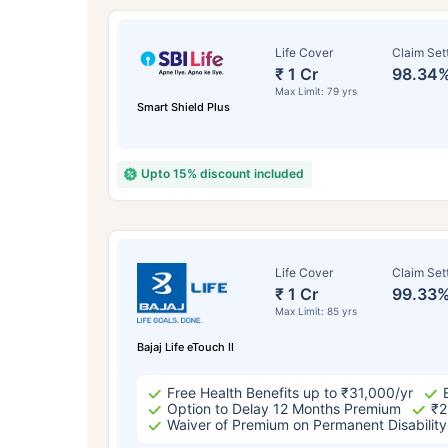
Life Cover
Claim Set
₹ 1 Cr
98.34
Max Limit: 79 yrs
Smart Shield Plus
Upto 15% discount included
Life Cover
Claim Set
₹ 1 Cr
99.33
Max Limit: 85 yrs
24
Bajaj Life eTouch II
Free Health Benefits up to ₹31,000/yr
Option to Delay 12 Months Premium
₹2
Waiver of Premium on Permanent Disability