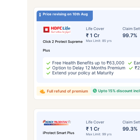
Price revising on 10th Aug
Life Cover
Claim Set
₹ 1 Cr
99.7%
Max Limit: 85 yrs
Click 2 Protect Supreme
Plus
Free Health Benefits up to ₹63,000
Ear
Option to Delay 12 Months Premium
₹2
Extend your policy at Maturity
Upto 15% discount inc
Full refund of premium
Life Cover
Claim Set
₹ 1 Cr
99.3%
iProtect Smart Plus
Max Limit: 99 yrs