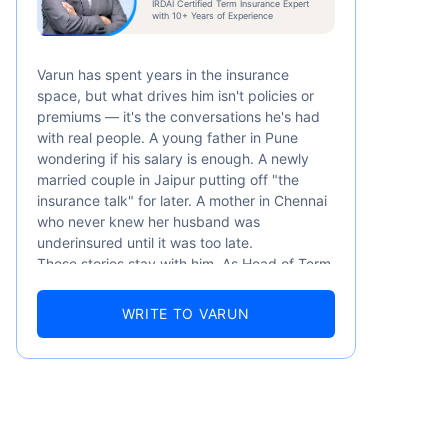
IRDAI Certified Term Insurance Expert
महिना
*
with 10+ Years of Experience
Varun has spent years in the insurance
space, but what drives him isn't policies or
premiums — it's the conversations he's had
with real people. A young father in Pune
wondering if his salary is enough. A newly
married couple in Jaipur putting off "the
ति महिना, 1 कोटीच्या टर्म लाइफ विम्यासाठी
ी किंमत आहे — धूम्रपान न करणाऱ्या, कोणतेही पूर्व-
insurance talk" for later. A mother in Chennai
who never knew her husband was
underinsured until it was too late.
These stories stay with him. As Head of Term
Insurance at Policybazaar, Varun knows the
numbers well — 52.4% of Indians are aware
WRITE TO VARUN
of term insurance, yet only 9.6% own it. And
87% of families don't realise they're leaving
their loved ones with far less protection than
they actually need. But behind every
statistic, he sees a family that just needed
someone to sit with them, explain it simply,