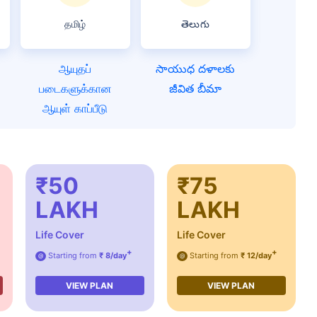
தமிழ்
తెలుగు
ஆயுதப்
సాయుధ దళాలకు
படைகளுக்கான
జీవిత బీమా
ஆயுள் காப்பீடு
₹50
₹75
LAKH
LAKH
Life Cover
Life Cover
+
+
Starting from
₹ 8/day
Starting from
₹ 12/day
@
@
VIEW PLAN
VIEW PLAN