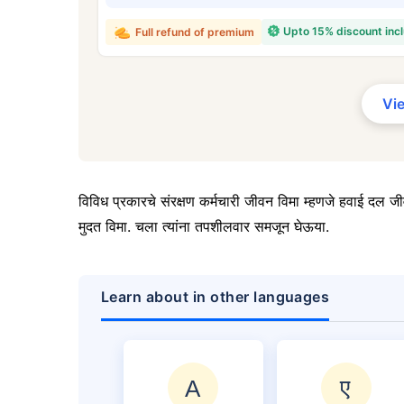
₹ 43
Upto 15% discount inc
Full refund of premium
Vi
*₹434 प्रति महिना, 1 कोटीच्या टर्म लाइफ विम्यासा
सुरुवातीची किंमत आहे — धूम्रपान न करणाऱ्या, कोणत
विद्यमान आजार नसलेल्या व्यक्तीसाठी, 56 वर्षे वयापर
विविध प्रकारचे संरक्षण कर्मचारी जीवन विमा म्हणजे हवाई दल जी
मुदत विमा. चला त्यांना तपशीलवार समजून घेऊया.
Learn about in other languages