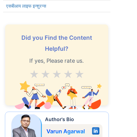
एसबीआय लाइफ इन्शुरन्स
Did you Find the Content
Helpful?
If yes, Please rate us.
Average
Good
V.Good
Excellent
Superb
्षे
Author's Bio
Varun Agarwal