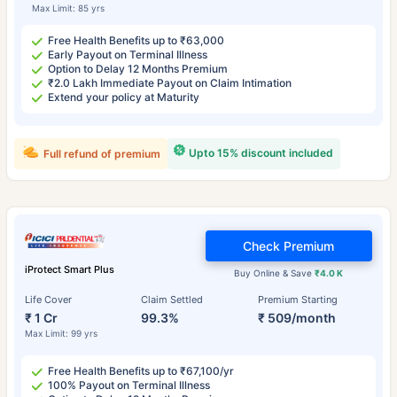
Max Limit: 85 yrs
Free Health Benefits up to ₹63,000
Early Payout on Terminal Illness
Option to Delay 12 Months Premium
₹2.0 Lakh Immediate Payout on Claim Intimation
Extend your policy at Maturity
Upto 15% discount included
Full refund of premium
Check Premium
iProtect Smart Plus
Buy Online & Save
₹4.0 K
Life Cover
Claim Settled
Premium Starting
₹ 1 Cr
99.3%
₹ 509/month
Max Limit: 99 yrs
Free Health Benefits up to ₹67,100/yr
100% Payout on Terminal Illness