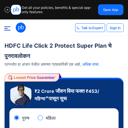
Get all your policies, benefits & special app-
Open App
✕
only features
Sign In
Talk to Expert
HDFC Life Click 2 Protect Super Plan चे
पुनरावलोकन
प्रभजोत हा अंजार येथील आमच्या ग्राहकांपैकी एक आहे,
अधिक वाचा
जीवन विमा फक्त
₹2 Crore
₹
453
/
+
पासून सुरू
महिन्या
पुरुष
महिला