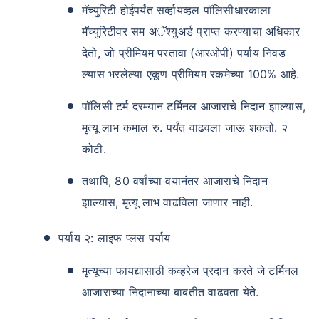
मॅच्युरिटी होईपर्यंत सर्व्हायव्हल पॉलिसीधारकाला
मॅच्युरिटीवर सम अॅश्युअर्ड प्राप्त करण्याचा अधिकार
देतो, जो प्रीमियम परतावा (आरओपी) पर्याय निवड
ल्यास भरलेल्या एकूण प्रीमियम रकमेच्या 100% आहे.
पॉलिसी टर्म दरम्यान टर्मिनल आजाराचे निदान झाल्यास,
वय टर्म विमा प्रीमियमवर कसा
परिणाम करते
मृत्यू लाभ कमाल रु. पर्यंत वाढवला जाऊ शकतो. २
कोटी.
24 वर्षे
34 वर्षे
तथापि, 80 वर्षांच्या वयानंतर आजाराचे निदान
झाल्यास, मृत्यू लाभ वाढविला जाणार नाही.
पर्याय २: लाइफ प्लस पर्याय
₹ 434/महिना
*
₹ 630/महिना
*
मृत्यूच्या फायद्यासाठी कव्हरेज प्रदान करते जे टर्मिनल
44 वर्षे
आजाराच्या निदानाच्या बाबतीत वाढवता येते.