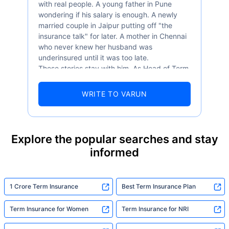
with real people. A young father in Pune
wondering if his salary is enough. A newly
married couple in Jaipur putting off "the
insurance talk" for later. A mother in Chennai
who never knew her husband was
underinsured until it was too late.
These stories stay with him. As Head of Term
Insurance at Policybazaar, Varun knows the
numbers well — 52.4% of Indians are aware
WRITE TO VARUN
of term insurance, yet only 9.6% own it. And
87% of families don't realise they're leaving
their loved ones with far less protection than
they actually need. But behind every
Explore the popular searches and stay
statistic, he sees a family that just needed
informed
someone to sit with them, explain it simply,
and help them take that one step. That's
exactly what Policybazaar's term insurance is
built to do. In his words, "Most people aren't
1 Crore Term Insurance
Best Term Insurance Plan
avoiding protection — they're just waiting for
someone to make it easy. That's what we're
Term Insurance for Women
Term Insurance for NRI
here for."