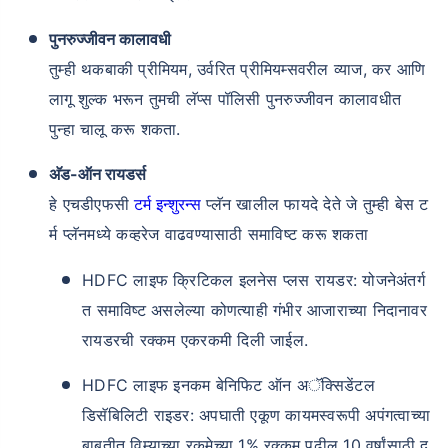
पुनरुज्जीवन कालावधी
तुम्ही थकबाकी प्रीमियम, उर्वरित प्रीमियम्सवरील व्याज, कर आणि
लागू शुल्क भरून तुमची लॅप्स पॉलिसी पुनरुज्जीवन कालावधीत
पुन्हा चालू करू शकता.
अ‍ॅड-ऑन रायडर्स
हे एचडीएफसी
टर्म इन्शुरन्स
प्लॅन खालील फायदे देते जे तुम्ही बेस ट
र्म प्लॅनमध्ये कव्हरेज वाढवण्यासाठी समाविष्ट करू शकता
HDFC लाइफ क्रिटिकल इलनेस प्लस रायडर: योजनेअंतर्ग
त समाविष्ट असलेल्या कोणत्याही गंभीर आजाराच्या निदानावर
रायडरची रक्कम एकरकमी दिली जाईल.
HDFC लाइफ इनकम बेनिफिट ऑन अॅक्सिडेंटल
डिसॅबिलिटी राइडर: अपघाती एकूण कायमस्वरूपी अपंगत्वाच्या
बाबतीत विम्याच्या रकमेच्या 1% रक्कम पुढील 10 वर्षांसाठी द