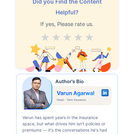
Did you Find the Content
Helpful?
If yes, Please rate us.
Average
Good
V.Good
Excellent
Superb
Author's Bio
Varun Agarwal
Head - Term Insurance
Varun has spent years in the insurance
space, but what drives him isn't policies or
premiums — it's the conversations he's had