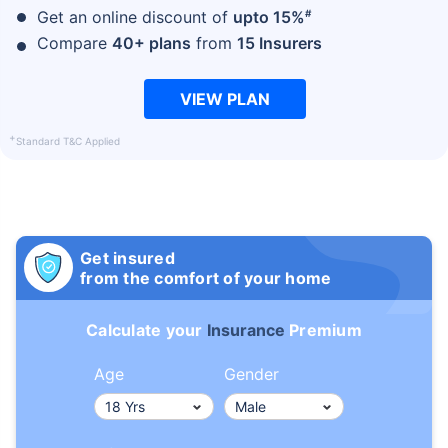
#
Get an online discount of
upto 15%
Compare
40+ plans
from
15 Insurers
VIEW PLAN
+
Standard T&C Applied
Get insured
from the comfort of your home
Calculate your
Insurance
Premium
Age
Gender