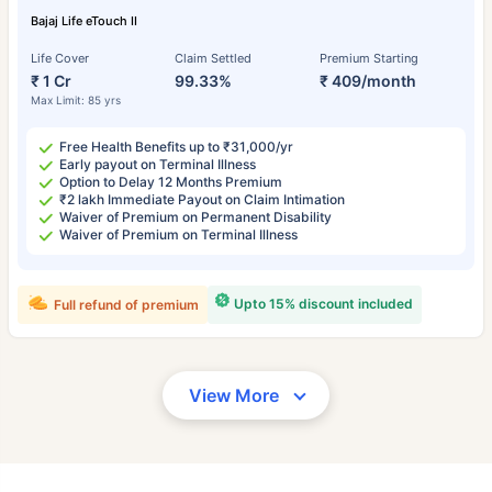
Bajaj Life eTouch II
Life Cover
Claim Settled
Premium Starting
₹ 1 Cr
99.33%
₹ 409/month
Max Limit: 85 yrs
Free Health Benefits up to ₹31,000/yr
Early payout on Terminal Illness
Option to Delay 12 Months Premium
₹2 lakh Immediate Payout on Claim Intimation
Waiver of Premium on Permanent Disability
Waiver of Premium on Terminal Illness
Upto 15% discount included
Full refund of premium
View More