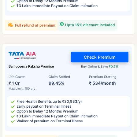
Option to Delay 12 Months Premium
₹3 Lakh Immediate Payout on Claim Intimation
Upto 15% discount included
Full refund of premium
Check Premium
Sampoorna Raksha Promise
Buy Online & Save
₹0.7 K
Life Cover
Claim Settled
Premium Starting
₹ 1 Cr
99.45%
₹ 534/month
Max Limit: 100 yrs
Free Health Benefits up to ₹30,933/yr
Early payout on Terminal Illness
Option to Delay 12 Months Premium
₹3 Lakh Immediate Payout on Claim Intimation
Waiver of premium on Terminal Illness