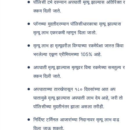
पॉलिसी टर्म दरम्यान अपघाती मृत्यू झाल्यास अतिरिक्त र
क्कम दिली जाते.
₹ 1,376/महिना
*
प्लॅनच्या मुदतीदरम्यान पॉलिसीधारकाचा मृत्यू झाल्यास
मृत्यू लाभ एकरकमी म्हणून दिला जातो.
तुमच्या कुटुंबाची सुरक्षा फक्त एक पाऊल दूर आह
मृत्यू लाभ हा मृत्यूवरील विम्याच्या रकमेपेक्षा जास्त किंवा
भरलेल्या एकूण प्रीमियमच्या 105% आहे.
योग्य योजना निवडा
अपघाती मृत्यू झाल्यास मृत्यूवर विमा रकमेच्या समतुल्य र
*₹434 प्रति महिना, 1 कोटीच्या टर्म लाइफ विम्यासाठी सुरुवातीची किंमत आहे — धूम्रपान न करणाऱ्या, कोणतेही पूर्व-विद्यमान
आजार नसलेल्या व्यक्तीसाठी, 36 वर्षे वयापर्यंत कव्हर। *₹630 प्रति महिना, 1 कोटीच्या टर्म लाइफ विम्यासाठी सुरुवातीची किंमत
क्कम दिली जाते.
आहे — धूम्रपान न करणाऱ्या, कोणतेही पूर्व-विद्यमान आजार नसलेल्या व्यक्तीसाठी, 46 वर्षे वयापर्यंत कव्हर। *₹1,376 प्रति
महिना, 1 कोटीच्या टर्म लाइफ विम्यासाठी सुरुवातीची किंमत आहे — धूम्रपान न करणाऱ्या, कोणतेही पूर्व-विद्यमान आजार नसलेल्या
व्यक्तीसाठी, 56 वर्षे वयापर्यंत कव्हर।
अपघाताच्या तारखेपासून १८० दिवसांच्या आत अप
घातामुळे मृत्यू झाल्यास अपघाती लाभ देय आहे, जरी तो
पॉलिसीच्या मुदतीनंतर झाला असला तरीही.
निर्दिष्ट टर्मिनल आजारांच्या निदानावर मृत्यू लाभ वाढ
विला जाऊ शकतो.