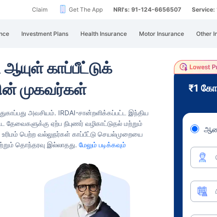
Claim
Get The App
NRI's: 91-124-6656507
Service
nce
Investment Plans
Health Insurance
Motor Insurance
Other I
ஆயுள் காப்பீட்டுக்
ின் முகவர்கள்
₹1 கோ
பாதுகாப்பது அவசியம்.
IRDAI-சான்றளிக்கப்பட்ட இந்திய
ட்ட தேவைகளுக்கு ஏற்ப நிபுணர் வழிகாட்டுதல் மற்றும்
ஆண
்த உரிமம் பெற்ற வல்லுநர்கள் காப்பீட்டு செயல்முறையை
்றும் தொந்தரவு இல்லாதது.
மேலும் படிக்கவும்