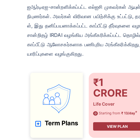
ஐஆர்டிஏஐ-சான்றளிக்கப்பட்ட எல்ஐசி முகவர்கள் ஆயுள்
நிபுணர்கள். அவர்கள் விரிவான பயிற்சிக்கு உட்பட்டு, 
ள், இது தனிப்பயனாக்கப்பட்ட காப்பீட்டு தீர்வுகளை 
சான்றிதழ் IRDAI வழங்கிய அங்கீகரிக்கப்பட்ட தொழில
காப்பீட்டு ஆலோசகர்களாக பணிபுரிய அங்கீகரிக்கிறது,
யாரிப்புகளை வழங்குகிறது.
₹1
CRORE
Life Cover
+
Starting from
₹ 13/day
@
Term Plans
VIEW PLAN