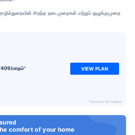
ொழில்துறையின் சிறந்த நடைமுறைகள் மற்றும் ஒழுங்குமுறை
+
₹
409
/மாதம்
VIEW PLAN
் இன்சூரன்ஸ் பிரீமியங்களை எவ்வாற
 வயது
34 வயது
44 வ
+
Standard T&C Applied
nsured
the comfort of your home