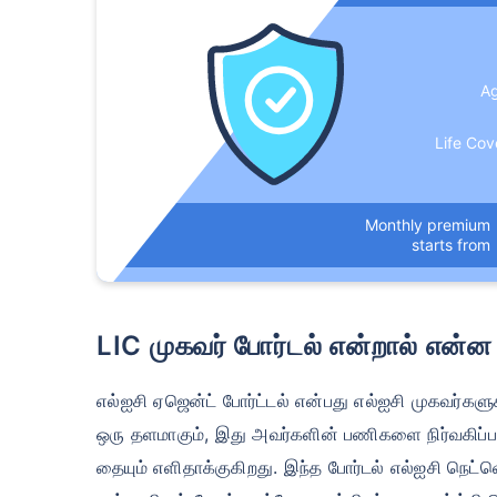
₹ 434
A
Life Cov
*₹434/மாதம் என்பது 1 கோடி டேர்ம் லைஃ
டேர்ம் லைஃப் இன்சூரன்ஸுக்கான தொடக்க வ
Monthly premium
இன்சூரன்ஸுக்கான தொடக்க விலை — புகைபி
starts from
LIC முகவர் போர்டல் என்றால் என்ன
எல்ஐசி ஏஜென்ட் போர்ட்டல் என்பது எல்ஐசி முகவர்க
ஒரு தளமாகும், இது அவர்களின் பணிகளை நிர்வகிப்
தையும் எளிதாக்குகிறது. இந்த போர்டல் எல்ஐசி நெட்வொ