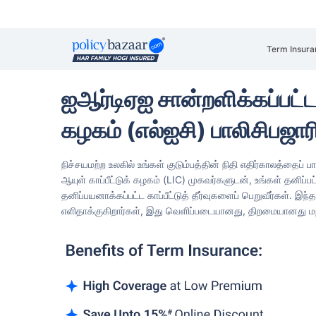
Term Insura
ஐஆர்டிஏஐ சான்றளிக்கப்பட்ட 
கழகம் (எல்ஐசி) பாலிசிபஜார
நிச்சயமற்ற உலகில் உங்கள் குடும்பத்தின் நிதி எதிர்காலத்தைப் 
ஆயுள் காப்பீட்டுக் கழகம் (LIC) முகவர்களுடன், உங்கள் தனிப்ப
தனிப்பயனாக்கப்பட்ட காப்பீட்டுத் தீர்வுகளைப் பெறுவீர்கள். இந
எளிதாக்குகிறார்கள், இது வெளிப்படையானது, திறமையானது மற