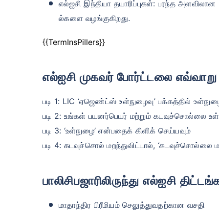
எல்ஐசி இந்தியா தயாரிப்புகள்: பரந்த அளவிலான L
ல்களை வழங்குகிறது.
{{TermInsPillers}}
எல்ஐசி முகவர் போர்ட்டலை எவ்வாற
படி 1: LIC ‘ஏஜெண்ட்ஸ் உள்நுழைவு’ பக்கத்தில் உள்நு
படி 2: உங்கள் பயனர்பெயர் மற்றும் கடவுச்சொல்லை உள்
படி 3: ‘உள்நுழை’ என்பதைக் கிளிக் செய்யவும்
படி 4: கடவுச்சொல் மறந்துவிட்டால், ‘கடவுச்சொல்லை ம
பாலிசிபஜாரிலிருந்து எல்ஐசி திட்
மாதாந்திர பிரீமியம் செலுத்துவதற்கான வசதி