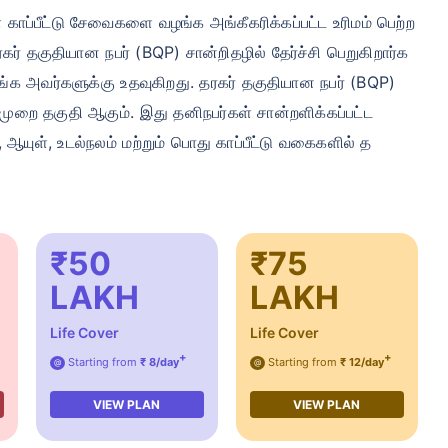
 காப்பீட்டு சேவைகளை வழங்க அங்கீகரிக்கப்பட்ட உரிமம் பெற்ற
தரகர் தகுதியான நபர் (BQP) சான்றிதழில் தேர்ச்சி பெறுகிறார்க
வழங்க அவர்களுக்கு உதவுகிறது. தரகர் தகுதியான நபர் (BQP)
்முறை தகுதி ஆகும். இது தனிநபர்கள் சான்றளிக்கப்பட்ட
 ஆயுள், உடல்நலம் மற்றும் பொது காப்பீட்டு வகைகளில் த
₹50
₹75
LAKH
LAKH
Life Cover
Life Cover
+
+
Starting from
₹ 8/day
Starting from
₹ 12/day
@
@
VIEW PLAN
VIEW PLAN