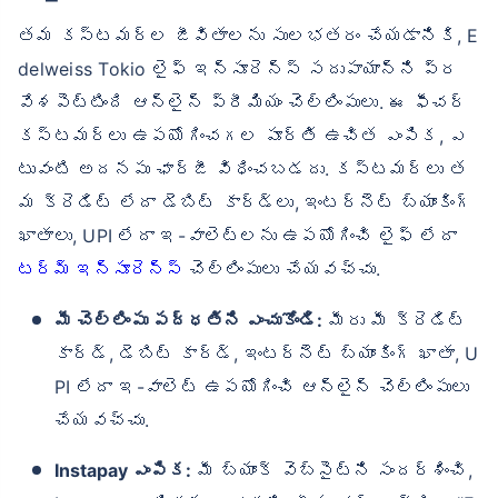
తమ కస్టమర్ల జీవితాలను సులభతరం చేయడానికి, E
delweiss Tokio లైఫ్ ఇన్సూరెన్స్ సదుపాయాన్ని ప్ర
వేశపెట్టింది ఆన్‌లైన్ ప్రీమియం చెల్లింపులు. ఈ ఫీచర్
కస్టమర్‌లు ఉపయోగించగల పూర్తి ఉచిత ఎంపిక, ఎ
టువంటి అదనపు ఛార్జీ విధించబడదు. కస్టమర్‌లు త
మ క్రెడిట్ లేదా డెబిట్ కార్డ్‌లు, ఇంటర్నెట్ బ్యాంకింగ్
ఖాతాలు, UPI లేదా ఇ-వాలెట్‌లను ఉపయోగించి లైఫ్ లేదా
టర్మ్ ఇన్సూరెన్స్
చెల్లింపులు చేయవచ్చు.
మీ చెల్లింపు పద్ధతిని ఎంచుకోండి:
మీరు మీ క్రెడిట్
కార్డ్, డెబిట్ కార్డ్, ఇంటర్నెట్ బ్యాంకింగ్ ఖాతా, U
PI లేదా ఇ-వాలెట్ ఉపయోగించి ఆన్‌లైన్ చెల్లింపులు
చేయవచ్చు.
Instapay ఎంపిక:
మీ బ్యాంక్ వెబ్‌సైట్‌ని సందర్శించి,