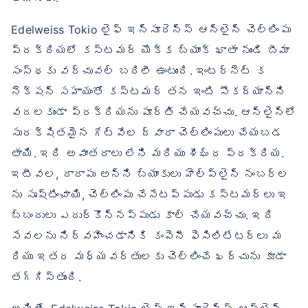
Edelweiss Tokio లైఫ్ ఇన్సూరెన్స్ ఆన్‌లైన్ చెల్లింపు
ప్రక్రియలో కస్టమర్ యొక్క బ్యాంక్ ఖాతా నుండి బీమా
సంస్థకు వర్చువల్ బదిలీ ఉంటుంది. ఇంటర్నెట్ క
నెక్షన్ సహాయంతో కస్టమర్ తన ఇంటి సౌకర్యాన్ని
వదలకుండా ప్రక్రియను పూర్తి చేయవచ్చు. ఆన్‌లైన్‌లో
సురక్షితమైన గేట్‌వేల ద్వారా చెల్లింపులు చేయబడ
తాయి. ఇది అవాంతరాలు లేని మరియు శీఘ్ర ప్రక్రియ.
ఇటీవల, దాదాపు అన్ని బ్యాంకులు హెల్ప్‌లైన్ నంబర్‌ల
ను సృష్టించాయి, చెల్లింపు చేసేటప్పుడు కస్టమర్‌లు ఇ
బ్బందులు ఎదుర్కొన్నప్పుడు కాల్ చేయవచ్చు. ఇది
సేవలను నిర్వహించడానికి కంపెనీ ఫెసిలిటేటర్‌లు మ
రియు ఇతర మధ్యవర్తులకు చెల్లించే ఖర్చును కూడా
తగ్గిస్తుంది.