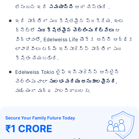
లేనందున ఇది
సమయాన్ని
ఆదా చేస్తుంది .
ఇది పూర్తిగా సురక్షితమైన ప్రక్రియ. ఇంట
ర్నెట్‌లో
సురక్షితమైన చెల్లింపు గేట్‌వేలు
ఆ
విర్భావంతో, Edelweiss Life యొక్క అన్ని ఆర్థిక
లావాదేవీలు టర్మ్ ఇన్సూరెన్స్ పూర్తిగా సుర
క్షితం చేయబడింది.
Edelweiss Tokio లైఫ్ ఇన్సూరెన్స్ ఆన్‌లైన్
చెల్లింపు చాలా
సులభం మరియు అనుకూలమైనది
,
ముఖ్యంగా వృద్ధ పాలసీదారులకు.
Secure Your Family Future Today
₹1 CRORE