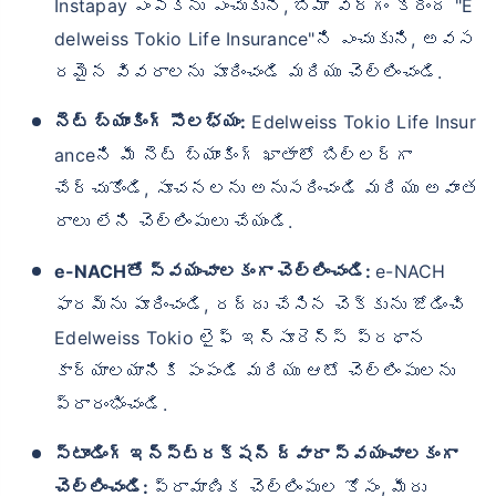
Instapay ఎంపికను ఎంచుకుని, బీమా వర్గం క్రింద "E
delweiss Tokio Life Insurance"ని ఎంచుకుని, అవస
రమైన వివరాలను పూరించండి మరియు చెల్లించండి.
నెట్ బ్యాంకింగ్ సౌలభ్యం:
Edelweiss Tokio Life Insur
anceని మీ నెట్ బ్యాంకింగ్ ఖాతాలో బిల్లర్‌గా
చేర్చుకోండి, సూచనలను అనుసరించండి మరియు అవాంత
రాలు లేని చెల్లింపులు చేయండి.
e-NACHతో స్వయంచాలకంగా చెల్లించండి:
e-NACH
ఫారమ్‌ను పూరించండి, రద్దు చేసిన చెక్కును జోడించి
Edelweiss Tokio లైఫ్ ఇన్సూరెన్స్ ప్రధాన
కార్యాలయానికి పంపండి మరియు ఆటో చెల్లింపులను
ప్రారంభించండి.
స్టాండింగ్ ఇన్‌స్ట్రక్షన్ ద్వారా స్వయంచాలకంగా
చెల్లించండి:
ప్రామాణిక చెల్లింపుల కోసం, మీరు