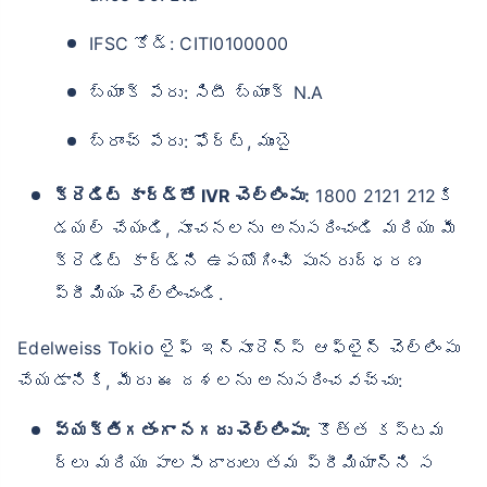
IFSC కోడ్: CITI0100000
బ్యాంక్ పేరు: సిటీ బ్యాంక్ N.A
బ్రాంచ్ పేరు: ఫోర్ట్, ముంబై
క్రెడిట్ కార్డ్‌తో IVR చెల్లింపు:
1800 2121 212కి
డయల్ చేయండి, సూచనలను అనుసరించండి మరియు మీ
క్రెడిట్ కార్డ్‌ని ఉపయోగించి పునరుద్ధరణ
ప్రీమియం చెల్లించండి.
Edelweiss Tokio లైఫ్ ఇన్సూరెన్స్ ఆఫ్‌లైన్ చెల్లింపు
చేయడానికి, మీరు ఈ దశలను అనుసరించవచ్చు:
వ్యక్తిగతంగా నగదు చెల్లింపు:
కొత్త కస్టమ
ర్‌లు మరియు పాలసీదారులు తమ ప్రీమియాన్ని స