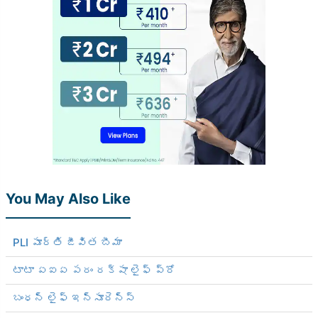
You May Also Like
PLI పూర్తి జీవిత బీమా
టాటా ఏఐఏ పరం రక్షా లైఫ్ ప్రో
బంధన్ లైఫ్ ఇన్సూరెన్స్