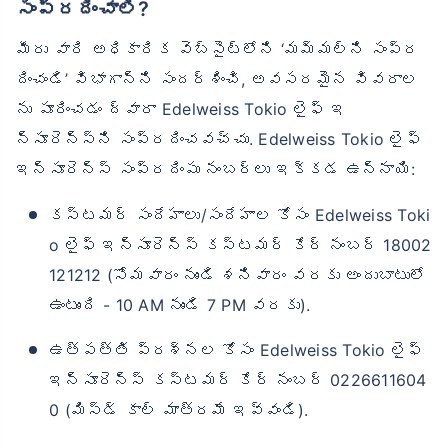
సంప్రదించాలి?
మీరు వారి అధికారిక వెబ్‌సైట్‌లోని ‘మమ్మల్ని సంప్ర
దించండి’ విభాగాన్ని సందర్శించి, అవసరమైన వివరాల
ను పూరించడం ద్వారా Edelweiss Tokio లైఫ్ ఇ
న్సూరెన్స్‌ని సంప్రదించవచ్చు. Edelweiss Tokio లైఫ్
ఇన్సూరెన్స్ సంప్రదింపు నంబర్‌లు ఇక్కడ ఉన్నాయి:
కస్టమర్ సందేహాలు/సందేహాల కోసం Edelweiss Toki
o లైఫ్ ఇన్సూరెన్స్ కస్టమర్ కేర్ నంబర్ 18002
121212 (సోమవారం నుండి శనివారం వరకు అందుబాటులో
ఉంటుంది - 10 AM నుండి 7 PM వరకు).
ఉత్పత్తి ప్రశ్నల కోసం Edelweiss Tokio లైఫ్
ఇన్సూరెన్స్ కస్టమర్ కేర్ నంబర్ 0226611604
0 (మిస్డ్ కాల్ మాత్రమే ఇవ్వండి).