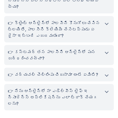
న్సూరెన్స్ పాలసీ స్థితిని ఎలా తనిఖీ చేయవ
చ్చు?
క్లైంట్ ఆన్‌లైన్‌లో పాలసీని కొనుగోలు చేసిన
ట్లయితే, పాలసీని క్లెయిమ్ చేసేటప్పుడు ఏ
దైనా ఇబ్బంది ఎదురవుతుందా?
కస్టమర్ తన పాలసీని ఆన్‌లైన్‌లో పున
రుద్ధరించవచ్చా?
వర్చువల్ చెల్లింపు చిరునామా అంటే ఏమిటి?
నేను ఆన్‌లైన్‌లో నా ఎడెల్వీస్ లైఫ్ ఇ
న్సూరెన్స్ అప్లికేషన్‌ను ఎలా ట్రాక్ చేయగ
లను?