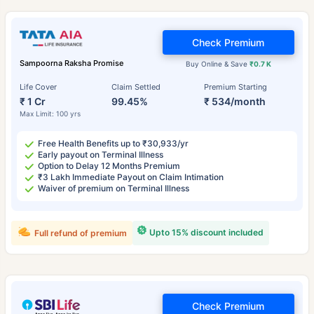
Check Premium
Sampoorna Raksha Promise
Buy Online & Save
₹0.7 K
Life Cover
Claim Settled
Premium Starting
₹ 1 Cr
99.45%
₹ 534/month
Max Limit: 100 yrs
Free Health Benefits up to ₹30,933/yr
Early payout on Terminal Illness
Option to Delay 12 Months Premium
₹3 Lakh Immediate Payout on Claim Intimation
Waiver of premium on Terminal Illness
Upto 15% discount included
Full refund of premium
Check Premium