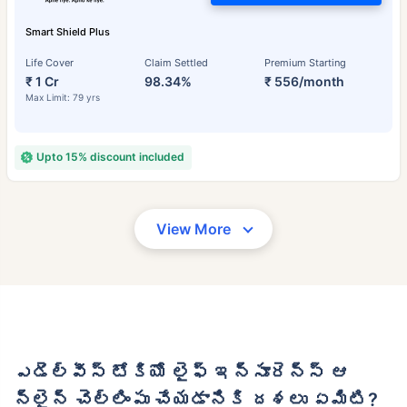
Smart Shield Plus
Life Cover
Claim Settled
Premium Starting
₹ 1 Cr
98.34%
₹ 556/month
Max Limit: 79 yrs
Upto 15% discount included
View More
ఎడెల్వీస్ టోకియో లైఫ్ ఇన్సూరెన్స్ ఆ
న్‌లైన్ చెల్లింపు చేయడానికి దశలు ఏమిటి?