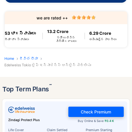
we are rated ++
13.2 Crore
53 భాగస్వాములు
6.29 Crore
నమోదు చేసిన
బీమా భాగస్వాములు
అమ్ముడైన పాలసీలు
వినియోగదారులు
Home
జీవిత భీమా
Edelweiss Tokio లైఫ్ ఇన్సూరెన్స్ ఆన్‌లైన్ చెల్లింపు
˜
Top Term Plans
Check Premium
Zindagi Protect Plus
Buy Online & Save
₹0.4 K
Life Cover
Claim Settled
Premium Starting