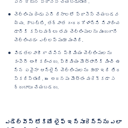
పని రోజున ప్రాసెస్ చేయబడుతుంది.
చెల్లింపు రెండు పని దినాలలో ప్రాసెస్ చేయబడవ
చ్చు. కాబట్టి, తర్వాత గందరగోళాన్ని నివారించ
డానికి కస్టమర్‌లు తమ చెల్లింపులను ముందుగానే
చెల్లించడం ఎల్లప్పుడూ మంచిది.
విడతలవారీగా చేసిన ప్రీమియం చెల్లింపులను
కంపెనీ అంగీకరించదు. ప్రీమియం మొత్తానికి మించి ఉ
న్న ఏవైనా ఆన్‌లైన్ చెల్లింపులను కూడా ఇది తిర
స్కరిస్తుంది. ఈ అదనపు మొత్తం మరెక్కడా స
ర్దుబాటు చేయబడదు.
ఎడెల్వీస్ టోకియో లైఫ్ ఇన్సూరెన్స్‌ను ఎలా