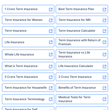
exactly what Policybazaar's term insurance is
built to do. In his words, "Most people aren't
1 Crore Term Insurance
Best Term Insurance Plan
avoiding protection — they're just waiting for
someone to make it easy. That's what we're
Term Insurance for Women
Term Insurance for NRI
here for."
Term Insurance
Term Insurance Calculator
Term Insurance with Return of
Life Insurance
Premium
Term Insurance vs Life
Whole Life Insurance
Insurance
What is Term Insurance
Life Insurance Calculator
5 Crore Term Insurance
2 Crore Term Insurance
Term Insurance for Housewife
Benefits of Term Insurance
Medical Tests for Term
Term Insurance Terminology
Insurance
Term Insurance for Self