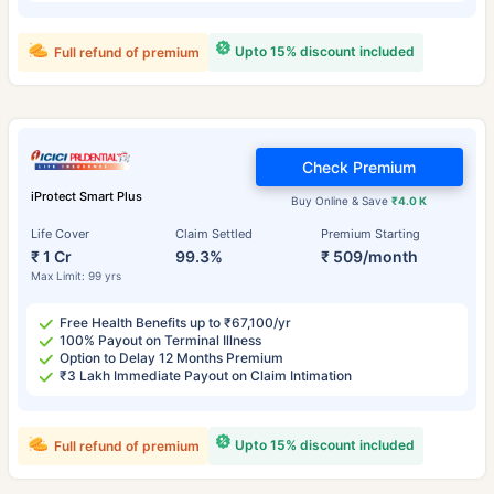
Upto 15% discount included
Full refund of premium
Check Premium
iProtect Smart Plus
Buy Online & Save
₹4.0 K
Life Cover
Claim Settled
Premium Starting
₹ 1 Cr
99.3%
₹ 509/month
Max Limit: 99 yrs
Free Health Benefits up to ₹67,100/yr
100% Payout on Terminal Illness
Option to Delay 12 Months Premium
₹3 Lakh Immediate Payout on Claim Intimation
Upto 15% discount included
Full refund of premium