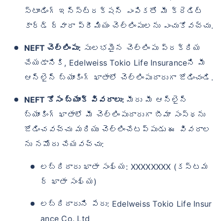
స్టాండింగ్ ఇన్‌స్ట్రక్షన్ ఎంపికతో మీ క్రెడిట్
కార్డ్ ద్వారా ప్రీమియం చెల్లింపులను ఎంచుకోవచ్చు.
NEFT చెల్లింపు:
సులభమైన చెల్లింపు ప్రక్రియ
చేయడానికి, Edelweiss Tokio Life Insuranceని మీ
ఆన్‌లైన్ బ్యాంకింగ్ ఖాతాలో చెల్లింపుదారుగా జోడించండి.
NEFT కోసం బ్యాంక్ వివరాలు:
మీరు మీ ఆన్‌లైన్
బ్యాంకింగ్ ఖాతాలో మీ చెల్లింపుదారుగా బీమా సంస్థను
జోడించవచ్చు మరియు చెల్లించేటప్పుడు ఈ వివరాల
ను నమోదు చేయవచ్చు:
లబ్దిదారు ఖాతా సంఖ్య: XXXXXXXX (కస్టమ
ర్ ఖాతా సంఖ్య)
లబ్దిదారుని పేరు: Edelweiss Tokio Life Insur
ance Co. Ltd