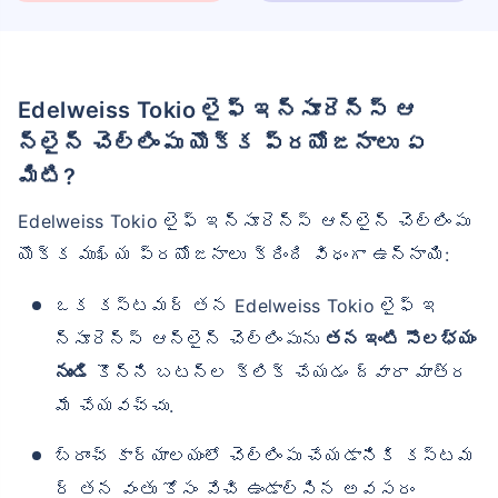
Edelweiss Tokio లైఫ్ ఇన్సూరెన్స్ ఆ
న్‌లైన్ చెల్లింపు యొక్క ప్రయోజనాలు ఏ
మిటి?
Edelweiss Tokio లైఫ్ ఇన్సూరెన్స్ ఆన్‌లైన్ చెల్లింపు
యొక్క ముఖ్య ప్రయోజనాలు క్రింది విధంగా ఉన్నాయి:
ఒక కస్టమర్ తన Edelweiss Tokio లైఫ్ ఇ
న్సూరెన్స్ ఆన్‌లైన్ చెల్లింపును
తన ఇంటి సౌలభ్యం
నుండి
కొన్ని బటన్‌ల క్లిక్ చేయడం ద్వారా మాత్ర
మే చేయవచ్చు.
బ్రాంచ్ కార్యాలయంలో చెల్లింపు చేయడానికి కస్టమ
ర్ తన వంతు కోసం వేచి ఉండాల్సిన అవసరం