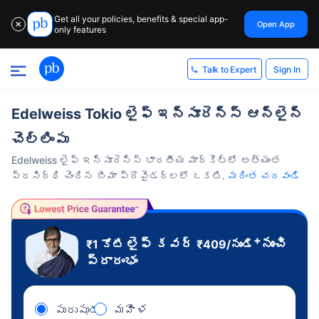
Get all your policies, benefits & special app-
Open App
✕
only features
Sign In
Talk to Expert
Edelweiss Tokio లైఫ్ ఇన్సూరెన్స్ ఆన్‌లైన్
చెల్లింపు
Edelweiss లైఫ్ ఇన్సూరెన్స్ భారతీయ మార్కెట్‌లో అత్యంత
ప్రసిద్ధి చెందిన బీమా ప్రొవైడర్‌లలో ఒకటి.
మరింత చదవండి
+
లైఫ్ కవర్
నుంచి
₹1 కోటి
₹
409
/నుండి
ప్రారంభం
పురుషుడు
మహిళ