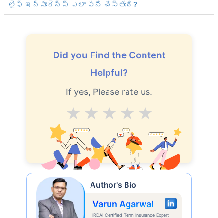
లైఫ్ ఇన్సూరెన్స్ ఎలా పని చేస్తుంది?
Did you Find the Content
Helpful?
If yes, Please rate us.
Average
Good
V.Good
Excellent
Superb
Author's Bio
Varun Agarwal
IRDAI Certified Term Insurance Expert