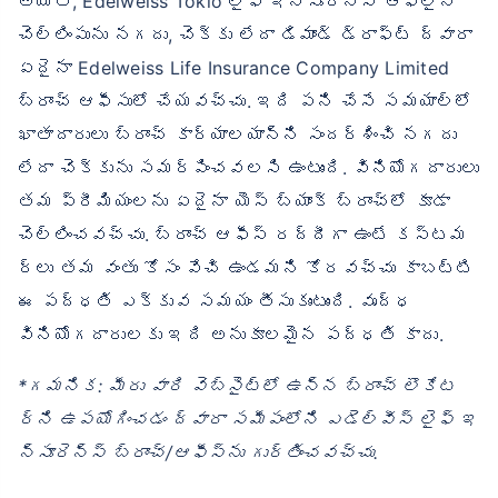
అయితే, Edelweiss Tokio లైఫ్ ఇన్సూరెన్స్ ఆఫ్‌లైన్
చెల్లింపును నగదు, చెక్కు లేదా డిమాండ్ డ్రాఫ్ట్ ద్వారా
ఏదైనా Edelweiss Life Insurance Company Limited
బ్రాంచ్ ఆఫీసులో చేయవచ్చు. ఇది పని చేసే సమయాల్లో
ఖాతాదారులు బ్రాంచ్ కార్యాలయాన్ని సందర్శించి నగదు
లేదా చెక్కును సమర్పించవలసి ఉంటుంది. వినియోగదారులు
తమ ప్రీమియంలను ఏదైనా యెస్ బ్యాంక్ బ్రాంచ్‌లో కూడా
చెల్లించవచ్చు. బ్రాంచ్ ఆఫీస్ రద్దీగా ఉంటే కస్టమ
ర్‌లు తమ వంతు కోసం వేచి ఉండమని కోరవచ్చు కాబట్టి
ఈ పద్ధతి ఎక్కువ సమయం తీసుకుంటుంది. వృద్ధ
వినియోగదారులకు ఇది అనుకూలమైన పద్ధతి కాదు.
*గమనిక: మీరు వారి వెబ్‌సైట్‌లో ఉన్న బ్రాంచ్ లొకేట
ర్‌ని ఉపయోగించడం ద్వారా సమీపంలోని ఎడెల్వీస్ లైఫ్ ఇ
న్సూరెన్స్ బ్రాంచ్/ఆఫీస్‌ను గుర్తించవచ్చు.