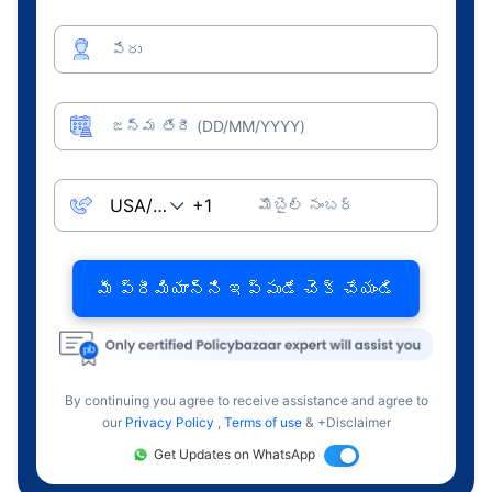
పేరు
జన్మ తేదీ (DD/MM/YYYY)
మొబైల్ నంబర్
మీ ప్రీమియాన్ని ఇప్పుడే చెక్ చేయండి
By continuing you agree to receive assistance and agree to
our
Privacy Policy
,
Terms of use
& +Disclaimer
Get Updates on WhatsApp