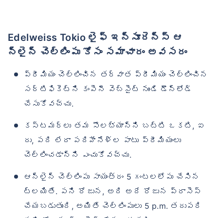
Edelweiss Tokio లైఫ్ ఇన్సూరెన్స్ ఆ
న్‌లైన్ చెల్లింపు కోసం సమాచారం అవసరం
ప్రీమియం చెల్లించిన తర్వాత ప్రీమియం చెల్లించిన
సర్టిఫికెట్‌ని కంపెనీ వెబ్‌సైట్ నుండి డౌన్‌లోడ్
చేసుకోవచ్చు.
కస్టమర్‌లు తమ సౌలభ్యాన్ని బట్టి ఒకటి, ఐ
దు, పది లేదా పదిహేనేళ్ల పాటు ప్రీమియంలు
చెల్లించడాన్ని ఎంచుకోవచ్చు.
ఆన్‌లైన్ చెల్లింపు సాయంత్రం 5 గంటలలోపు చేసిన
ట్లయితే. పని రోజున, అది అదే రోజున ప్రాసెస్
చేయబడుతుంది, అయితే చెల్లింపులు 5 p.m. తదుపరి