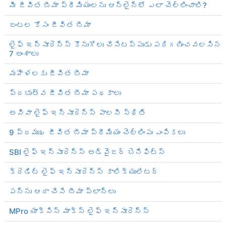
మీ జీవిత బీమా ప్రీమియంలను ఆన్‌లైన్‌లో ఎలా చెల్లించాలి?
జంటల కోసం జీవిత బీమా
లైఫ్ ఇన్సూరెన్స్ కొనుగోలు చేసేటప్పుడు పరిగణించవలసిన
7 అంశాలు
మహిళలకు జీవిత బీమా
ప్రభుత్వ జీవిత బీమా పథకాలు
అవివా లైఫ్ ఇన్సూరెన్స్ పాలసీ స్థితి
9 ప్రముఖ జీవిత బీమా ప్రీమియం చెల్లింపు ఎంపికలు
SBI లైఫ్ ఇన్సూరెన్స్ అడ్వైజర్ బెనిఫిట్స్
క్రెడిట్ లైఫ్ ఇన్సూరెన్స్ కాలిక్యులేటర్
పన్ను ఆదా చేసే బీమా ప్లాన్‌లు
MPro యాక్సిస్ మాక్స్ లైఫ్ ఇన్సూరెన్స్