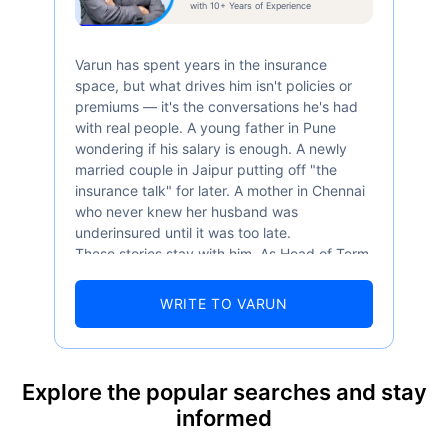
with 10+ Years of Experience
Varun has spent years in the insurance
space, but what drives him isn't policies or
premiums — it's the conversations he's had
with real people. A young father in Pune
wondering if his salary is enough. A newly
married couple in Jaipur putting off "the
insurance talk" for later. A mother in Chennai
who never knew her husband was
underinsured until it was too late.
These stories stay with him. As Head of Term
Insurance at Policybazaar, Varun knows the
numbers well — 52.4% of Indians are aware
WRITE TO VARUN
of term insurance, yet only 9.6% own it. And
87% of families don't realise they're leaving
their loved ones with far less protection than
they actually need. But behind every
Explore the popular searches and stay
statistic, he sees a family that just needed
informed
someone to sit with them, explain it simply,
and help them take that one step. That's