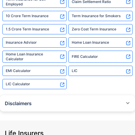
Claim Settlement Ratio
Employed
10 Crore Term Insurance
Term Insurance for Smokers
1.5 Crore Term Insurance
Zero Cost Term Insurance
Insurance Advisor
Home Loan Insurance
Home Loan Insurance
FIRE Calculator
Calculator
EMI Calculator
LIC
LIC Calculator
Disclaimers
˜
The insurers/plans mentioned are arranged in order of highest to lowest
Sum Assured(SA) offered by Policybazaar’s insurer partners offering term
insurance plans on our platform, as per ‘first year premium of life insurers
as at 31.03.2025 report’ published by IRDAI.
Life Insurers