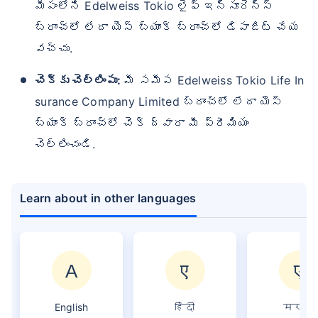
మీపంలోని Edelweiss Tokio లైఫ్ ఇన్సూరెన్స్
బ్రాంచ్‌లో లేదా యెస్ బ్యాంక్ బ్రాంచ్‌లో డిపాజిట్ చేయ
వచ్చు.
చెక్కు చెల్లింపు:
మీ సమీప Edelweiss Tokio Life In
surance Company Limited బ్రాంచ్‌లో లేదా యెస్
బ్యాంక్ బ్రాంచ్‌లో చెక్ ద్వారా మీ ప్రీమియం
చెల్లించండి.
Learn about in other languages
English
हिंदी
मराठी