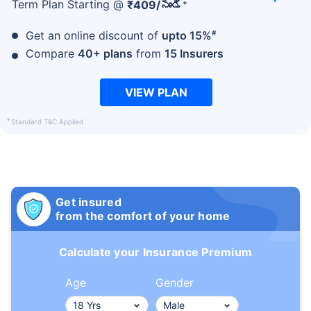
+
Term Plan Starting @
₹
409
/నుండి
#
Get an online discount of
upto 15%
Compare
40+ plans
from
15 Insurers
VIEW PLAN
వయసు టర్మ్ ఇన్సూరెన్స్ ప్రీమియంలను
ఎలా ప్రభావితం చేస్తుంది
+
Standard T&C Applied
సంవత్సరాలు
34 సంవత్సరాలు
Get insured
from the comfort of your home
₹ 434/నెల
*
₹ 630/నెల
*
Calculate your Insurance Premium
44 సంవత్సరాలు
Age
Gender