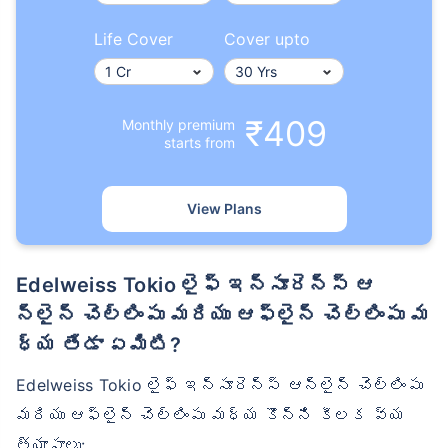
Life Cover
Cover upto
₹ 1,376/నెల
*
₹409
Monthly premium
మీ కుటుంబం యొక్క భద్రత కేవలం ఒక అడుగు దూరంలో ఉంది
starts from
సరైన ప్లాన్‌ను ఎంచుకోండి
View Plans
*₹434/నెల 1 కోటి టర్మ్ లైఫ్ ఇన్సూరెన్స్‌కు ప్రారంభ ధర — పొగాకు తాగని, ముందే ఉన్న
వ్యాధులు లేని వ్యక్తికి, 36 సంవత్సరాల వయసు వరకు కవరేజ్. *₹630/నెల 1 కోటి టర్మ్
లైఫ్ ఇన్సూరెన్స్‌కు ప్రారంభ ధర — పొగాకు తాగని, ముందే ఉన్న వ్యాధులు లేని వ్యక్తికి, 46
సంవత్సరాల వయసు వరకు కవరేజ్. . *₹1,376/నెల 1 కోటి టర్మ్ లైఫ్ ఇన్సూరెన్స్‌కు ప్రారంభ
Edelweiss Tokio లైఫ్ ఇన్సూరెన్స్ ఆ
ధర — పొగాకు తాగని, ముందే ఉన్న వ్యాధులు లేని వ్యక్తికి, 56 సంవత్సరాల వయసు వరకు
కవరేజ్.
న్‌లైన్ చెల్లింపు మరియు ఆఫ్‌లైన్ చెల్లింపు మ
ధ్య తేడా ఏమిటి?
Edelweiss Tokio లైఫ్ ఇన్సూరెన్స్ ఆన్‌లైన్ చెల్లింపు
మరియు ఆఫ్‌లైన్ చెల్లింపు మధ్య కొన్ని కీలక వ్య
త్యాసాలు: