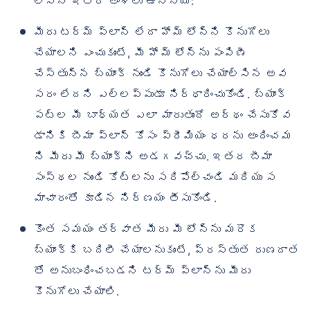
లసిన ఇతర అంశాలు ఉన్నాయి:
మీరు టర్మ్ ప్లాన్ లేదా హోమ్ లోన్‌ని కొనుగోలు
చేయాలని ఎంచుకుంటే, మీ హోమ్ లోన్‌ను పంపిణీ
చేస్తున్న బ్యాంక్ నుండి కొనుగోలు చేయాల్సిన అవ
సరం లేదని ఎల్లప్పుడూ నిర్ధారించుకోండి. బ్యాంక్
పట్ల మీ బాధ్యత ఎలా మారుతుందో అర్థం చేసుకోవ
డానికి బీమా ప్లాన్ కోసం ప్రీమియం ధరను అందించమ
ని మీరు మీ బ్యాంక్‌ని అడగవచ్చు. ఇతర బీమా
సంస్థల నుండి కోట్‌లను సరిపోల్చండి మరియు స
మాచారంతో కూడిన నిర్ణయం తీసుకోండి.
కొంత సమయం తర్వాత మీరు మీ లోన్‌ను మరొక
బ్యాంక్‌కి బదిలీ చేయాలనుకుంటే, ప్రస్తుత రుణదాత
తో అనుబంధించబడని టర్మ్ ప్లాన్‌ను మీరు
కొనుగోలు చేయాలి.