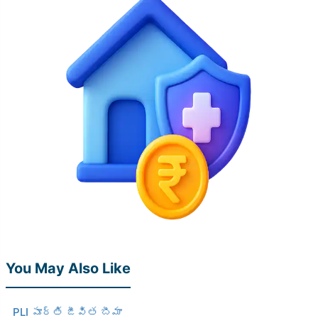
You May Also Like
PLI పూర్తి జీవిత బీమా