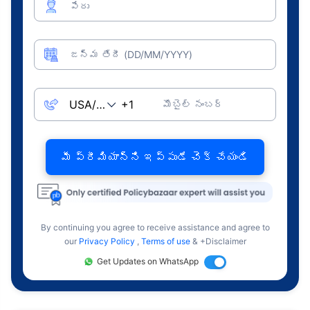
పేరు
జన్మ తేదీ (DD/MM/YYYY)
మొబైల్ నంబర్
మీ ప్రీమియాన్ని ఇప్పుడే చెక్ చేయండి
By continuing you agree to receive assistance and agree to
our
Privacy Policy
,
Terms of use
& +Disclaimer
Get Updates on WhatsApp