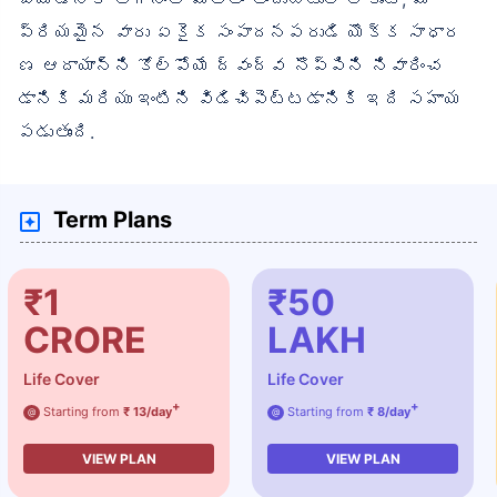
ప్రియమైన వారు ఏకైక సంపాదనపరుడి యొక్క సాధార
ణ ఆదాయాన్ని కోల్పోయే ద్వంద్వ నొప్పిని నివారించ
డానికి మరియు ఇంటిని విడిచిపెట్టడానికి ఇది సహాయ
పడుతుంది.
Term Plans
₹1
₹50
CRORE
LAKH
Life Cover
Life Cover
+
+
Starting from
₹ 13/day
Starting from
₹ 8/day
@
@
VIEW PLAN
VIEW PLAN