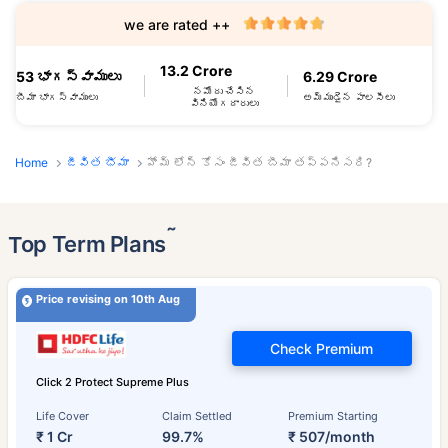
we are rated ++
13.2 Crore
53 భాగస్వాములు
6.29 Crore
నమోదు చేసిన
బీమా భాగస్వాములు
అమ్ముడైన పాలసీలు
వినియోగదారులు
Home
జీవిత భీమా
హోమ్ లోన్ కోసం జీవిత బీమా తప్పనిసరి?
˜
Top Term Plans
Price revising on 10th Aug
Check Premium
Click 2 Protect Supreme Plus
Life Cover
Claim Settled
Premium Starting
₹ 1 Cr
99.7%
₹ 507/month