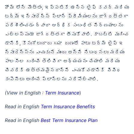
హోమ్ లోన్ మొత్తం, ఇప్పటికే ఉన్న లైఫ్ కవర్ మరియు
టర్మ్ ఇన్సూరెన్స్ ప్లాన్ ప్రీమియంలను జాగ్రత్తగా
పరిశీలించడం ద్వారా ఆర్థిక సంబంధిత నిర్ణయాలను
ఎల్లప్పుడూ జాగ్రత్తగా తీసుకోవాలి. కాబట్టి ముగించ
డానికి, కొనుగోలుదారు గృహ రుణంతో పాటు టర్మ్ లైఫ్ ఇ
న్సూరెన్స్‌ను ఎంచుకునే ముందు అన్ని నిబంధనలు మరియు
పాలసీల గురించి తెలివిగా అధ్యయనం చేయాలి మరియు
చివరికి ఉత్తమమైనదాన్ని ఎంచుకోవడానికి వివిధ
కంపెనీలు అందించే ప్లాన్‌లను సరిపోల్చాలి.
(View in English :
Term Insurance
)
Read in English
Term Insurance Benefits
Read in English
Best Term Insurance Plan