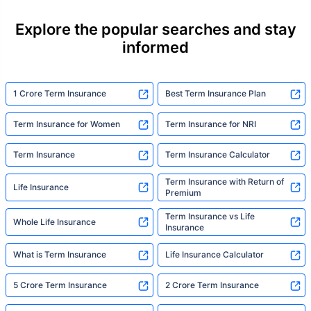
their loved ones with far less protection than
they actually need. But behind every
Explore the popular searches and stay
statistic, he sees a family that just needed
informed
someone to sit with them, explain it simply,
and help them take that one step. That's
exactly what Policybazaar's term insurance is
built to do. In his words, "Most people aren't
1 Crore Term Insurance
Best Term Insurance Plan
avoiding protection — they're just waiting for
someone to make it easy. That's what we're
Term Insurance for Women
Term Insurance for NRI
here for."
Term Insurance
Term Insurance Calculator
Term Insurance with Return of
Life Insurance
Premium
Term Insurance vs Life
Whole Life Insurance
Insurance
What is Term Insurance
Life Insurance Calculator
5 Crore Term Insurance
2 Crore Term Insurance