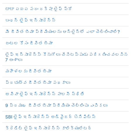
టాటా ఏఐఏ పరం రక్షా లైఫ్ ప్రో
బంధన్ లైఫ్ ఇన్సూరెన్స్
మీ జీవిత బీమా ప్రీమియంలను ఆన్‌లైన్‌లో ఎలా చెల్లించాలి?
జంటల కోసం జీవిత బీమా
లైఫ్ ఇన్సూరెన్స్ కొనుగోలు చేసేటప్పుడు పరిగణించవలసిన
7 అంశాలు
మహిళలకు జీవిత బీమా
ప్రభుత్వ జీవిత బీమా పథకాలు
అవివా లైఫ్ ఇన్సూరెన్స్ పాలసీ స్థితి
9 ప్రముఖ జీవిత బీమా ప్రీమియం చెల్లింపు ఎంపికలు
SBI లైఫ్ ఇన్సూరెన్స్ అడ్వైజర్ బెనిఫిట్స్
క్రెడిట్ లైఫ్ ఇన్సూరెన్స్ కాలిక్యులేటర్