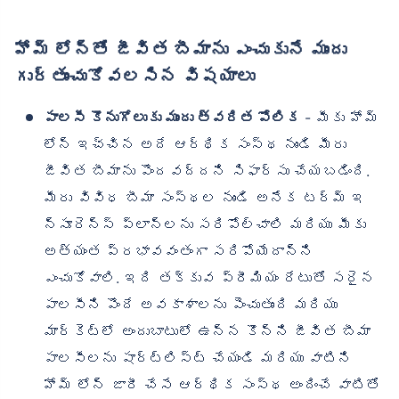
హోమ్ లోన్‌తో జీవిత బీమాను ఎంచుకునే ముందు
గుర్తుంచుకోవలసిన విషయాలు
పాలసీ కొనుగోలుకు ముందు త్వరిత పోలిక
- మీకు హోమ్
లోన్ ఇచ్చిన అదే ఆర్థిక సంస్థ నుండి మీరు
జీవిత బీమాను పొందవద్దని సిఫార్సు చేయబడింది.
మీరు వివిధ బీమా సంస్థల నుండి అనేక టర్మ్ ఇ
న్సూరెన్స్ ప్లాన్‌లను సరిపోల్చాలి మరియు మీకు
అత్యంత ప్రభావవంతంగా సరిపోయేదాన్ని
ఎంచుకోవాలి. ఇది తక్కువ ప్రీమియం రేటుతో సరైన
పాలసీని పొందే అవకాశాలను పెంచుతుంది మరియు
మార్కెట్లో అందుబాటులో ఉన్న కొన్ని జీవిత బీమా
పాలసీలను షార్ట్‌లిస్ట్ చేయండి మరియు వాటిని
హోమ్ లోన్ జారీ చేసే ఆర్థిక సంస్థ అందించే వాటితో