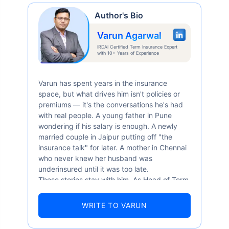
Author's Bio
Varun Agarwal
IRDAI Certified Term Insurance Expert
with 10+ Years of Experience
Varun has spent years in the insurance
space, but what drives him isn't policies or
premiums — it's the conversations he's had
with real people. A young father in Pune
wondering if his salary is enough. A newly
married couple in Jaipur putting off "the
insurance talk" for later. A mother in Chennai
who never knew her husband was
underinsured until it was too late.
These stories stay with him. As Head of Term
Insurance at Policybazaar, Varun knows the
numbers well — 52.4% of Indians are aware
WRITE TO VARUN
of term insurance, yet only 9.6% own it. And
87% of families don't realise they're leaving