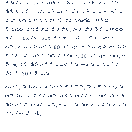
జోడించవచ్చు. ప్రస్తుత టర్మ్ కవర్‌లో హోమ్ లోన్
యొక్క బాధ్యతను సర్దుబాటు చేయవద్దు, ఎందుకంటే ఇ
ది మీ కుటుంబ అవసరాలతో రాజీపడుతుంది. ఆర్థిక
నిపుణుల అభిప్రాయం ప్రకారం, మీరు వార్షిక ఆదాయంలో
కనీసం 10X నుండి 20X వరకు కవర్ కలిగి ఉండాలి.
అంటే, మీరు ఇప్పటికే 80 లక్షల టర్మ్ ఇన్సూరెన్స్
కవరేజీని కలిగి ఉంటే మరియు రూ. 30 లక్షల రుణం, ఆ
పై రూ. లోన్ మొత్తానికి సమానమైన అదనపు కవర్‌ని
పొందండి. 30 లక్షలు.
అందుకే, మీకు టర్మ్ ప్లాన్ లేకపోతే, హోమ్ లోన్ బాధ్య
తతో సహా మీ ప్రియమైన వారికి అవసరమయ్యే మొత్తం
మొత్తాన్ని అంచనా వేసి, ఆపై లోన్ మంజూరు చేసిన రోజున
కొనుగోలు చేయండి.