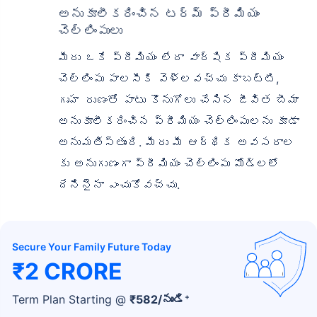
అనుకూలీకరించిన టర్మ్ ప్రీమియం
చెల్లింపులు
మీరు ఒకే ప్రీమియం లేదా వార్షిక ప్రీమియం
చెల్లింపు పాలసీకి వెళ్లవచ్చు కాబట్టి,
గృహ రుణంతో పాటు కొనుగోలు చేసిన జీవిత బీమా
అనుకూలీకరించిన ప్రీమియం చెల్లింపులను కూడా
అనుమతిస్తుంది. మీరు మీ ఆర్థిక అవసరాల
కు అనుగుణంగా ప్రీమియం చెల్లింపు మోడ్‌లలో
దేనినైనా ఎంచుకోవచ్చు.
Secure Your Family Future Today
₹2 CRORE
+
Term Plan Starting @
₹
582
/నుండి