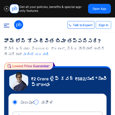
Get all your policies, benefits & special app-
Open App
✕
only features
Sign In
Talk to Expert
హోమ్ లోన్ కోసం జీవిత బీమా తప్పనిసరి?
హౌసింగ్ ఖర్చుల పెరుగుదల కారణంగా, పెద్ద మొత్తంలో ఇంటిని
తీసుకోకుండా
మరింత చదవండి
+
లైఫ్ కవర్
నుంచి
₹2 Crore
₹
582
/నుండి
ప్రారంభం
పురుషుడు
మహిళ