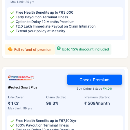
Max Limit: 85 yrs
Free Health Benefits up to ₹63,000
Early Payout on Terminal Illness
Option to Delay 12 Months Premium
₹2.0 Lakh Immediate Payout on Claim Intimation
Extend your policy at Maturity
Upto 15% discount included
Full refund of premium
Check Premium
iProtect Smart Plus
Buy Online & Save
₹4.0 K
Life Cover
Claim Settled
Premium Starting
₹ 1 Cr
99.3%
₹ 509/month
Max Limit: 99 yrs
Free Health Benefits up to ₹67,100/yr
100% Payout on Terminal Illness
Option to Delay 12 Months Premium