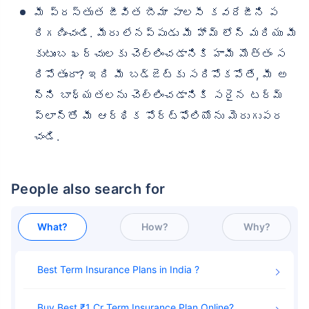
మీ ప్రస్తుత జీవిత బీమా పాలసీ కవరేజీని ప
రిగణించండి. మీరు లేనప్పుడు మీ హోమ్ లోన్ మరియు మీ
కుటుంబ ఖర్చులకు చెల్లించడానికి హామీ మొత్తం స
రిపోతుందా? ఇది మీ బడ్జెట్‌కు సరిపోకపోతే, మీ అ
న్ని బాధ్యతలను చెల్లించడానికి సరైన టర్మ్
ప్లాన్‌తో మీ ఆర్థిక పోర్ట్‌ఫోలియోను మెరుగుపర
చండి.
People also search for
What?
How?
Why?
Best Term Insurance Plans in India
Buy Best ₹1 Cr Term Insurance Plan Online