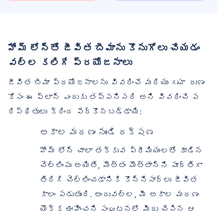
హోమ్ లోన్‌తో జీవిత బీమాను కొనుగోలు చేయడం
వల్ల కలిగే ప్రయోజనాలు
జీవిత బీమా ప్రయోజనాలను వివరించే మరియు గృహ రుణం
కోసం ఈ ప్లాన్ ఎందుకు తప్పనిసరి అని వివరించే ప
రిస్థితులు క్రింద పేర్కొనబడ్డాయి:
అకాల మరణం నుండి రక్షణ
హోమ్ లోన్ చాలా తక్కువ ప్రీమియంలతో కూడిన
చెల్లింపు అయితే, మొత్తం మొత్తాన్ని పూర్తిగా
తిరిగి చెల్లించడానికి కొన్నిసార్లు జీవిత
కాలం పడుతుంది. అందువల్ల, మీ అకాల మరణం
యొక్క ఊహించని సంఘటనలో మీరు చేసిన ఆ