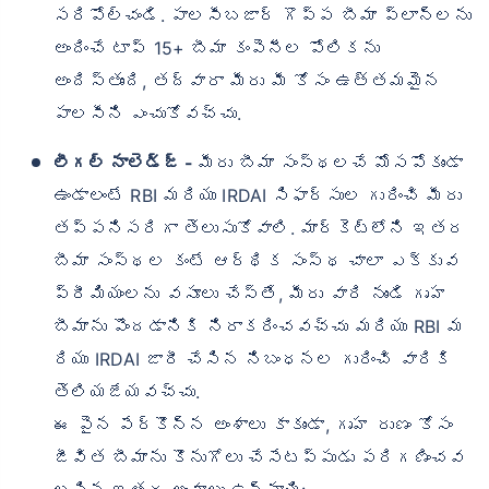
సరిపోల్చండి. పాలసీబజార్ గొప్ప బీమా ప్లాన్‌లను
అందించే టాప్ 15+ బీమా కంపెనీల పోలికను
అందిస్తుంది, తద్వారా మీరు మీ కోసం ఉత్తమమైన
పాలసీని ఎంచుకోవచ్చు.
లీగల్ నాలెడ్జ్ -
మీరు బీమా సంస్థలచే మోసపోకుండా
ఉండాలంటే RBI మరియు IRDAI సిఫార్సుల గురించి మీరు
తప్పనిసరిగా తెలుసుకోవాలి. మార్కెట్‌లోని ఇతర
బీమా సంస్థల కంటే ఆర్థిక సంస్థ చాలా ఎక్కువ
ప్రీమియంలను వసూలు చేస్తే, మీరు వారి నుండి గృహ
బీమాను పొందడానికి నిరాకరించవచ్చు మరియు RBI మ
రియు IRDAI జారీ చేసిన నిబంధనల గురించి వారికి
తెలియజేయవచ్చు.
ఈ పైన పేర్కొన్న అంశాలు కాకుండా, గృహ రుణం కోసం
జీవిత బీమాను కొనుగోలు చేసేటప్పుడు పరిగణించవ