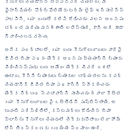
కొనుగోలు చేయడాన్ని తప్పనిసరి చేయలేదు. మీ
ఫైనాన్షియల్ పోర్ట్‌ఫోలియోకు టర్మ్ లైఫ్ ఇన్సూరెన్స్
పాలసీని, గృహ రుణంతో కలిపి జోడించడం వలన అదనపు
భద్రత మరియు మనశ్శాంతి లభిస్తుంది, కానీ అది కూడా
నివారించబడవచ్చు.
అనేక సందర్భాలలో, గృహ రుణం కొనుగోలుదారులు వారిపై
జీవిత బీమా పథకం యొక్క అదనపు వ్యయాన్ని బ్యాంకు
విధించినప్పుడు రుణ ఆమోదం యొక్క చివరి దశలో
ఉంటారు. కొన్ని బ్యాంకులు బ్యాంకుల బాధ్యతలను కవర్
చేయడానికి జీవిత బీమా పథకాన్ని స్వీకరించడం
యొక్క నిర్బంధ స్వభావాన్ని సూచించడం ద్వారా కొత్త
గృహ కొనుగోలుదారులపై ఒత్తిడిని సృష్టిస్తాయి. అ
టువంటి పరిస్థితిలో, కస్టమర్‌లు జోడించిన బీమా
ప్లాన్‌ను కొనుగోలు చేయడంలో చిక్కుకుపోతారు లేదా హోమ్
లోన్ తిరస్కరణకు గురయ్యే ప్రమాదం ఉంది.