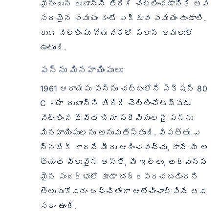
మైనందున రుణాన్ని తిరిగి చెల్లించడానికి అవ
సరమైన సమయం కంటే ఎక్కువ సమయం ఉండాలి.
రుణ చెల్లింపు వ్యవధిలో ప్లాన్ అమలులో
ఉంటుంది.
పన్ను మినహాయింపులు
1961 ఆదాయపు పన్ను చట్టంలోని సెక్షన్ 80
C గృహ రుణాన్ని తిరిగి చెల్లించేటప్పుడు
చెల్లించే జీవిత బీమా ప్రీమియంలపై పన్ను
మినహాయింపులను అనుమతిస్తుంది. విపత్తు ఎ
న్నటికీ రాదని మీరు ఆశించవచ్చు, కానీ మీ అ
త్యంత విలువైన ఆస్తి, మీ ఇల్లు, అధ్వాన్న
మైన సందర్భంలో కూడా భద్రపరచబడిందని
తెలుసుకోవడం ఖచ్చితంగా ఆలోచించాల్సిన అవ
సరం ఉంది.