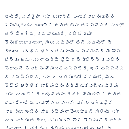
అయితే, ఎవరైనా గృహ రుణాన్ని ఎంచుకోవాలనుకున్న
ప్పుడు, “గృహ రుణానికి జీవిత బీమా తప్పనిసరి కాదా?”
అనే ప్రశ్న. కొనసాగుతుంది. కొత్త గృహ
కొనుగోలుదారులుగా, మీరు సమీపంలో లేని సమయంలో మీ
కుటుంబ ఆర్థిక భద్రతకు హామీ ఇవ్వడానికి మీ హోమ్
లోన్‌కు అనుగుణంగా టర్మ్ లైఫ్ ఇన్సూరెన్స్ కవర్‌ని
పొందాలని సిఫార్సు చేయబడినప్పటికీ, ఇది తప్పనిస
రి కానప్పటికీ. గృహ రుణం తీసుకునే సమయంలో, మీరు
కొత్త ఆర్థిక బాధ్యతను నిర్మించుకోవచ్చు మరియు
గృహ రుణం యొక్క బాధ్యతను కవర్ చేయడానికి జీవిత
బీమా ప్లాన్‌ను ఎంచుకోవడం వలన చట్టబద్ధమైన
వారసులు ఇంటిని వారసత్వంగా పొందుతారని మరియు గృహ
రుణ బాధ్యత కాదు. చెల్లించని హోమ్ లోన్‌ను డిశ్చార్జ్
చేయడానికి తగినంత మొత్తం అందుబాటులో లేకుంటే, మీ