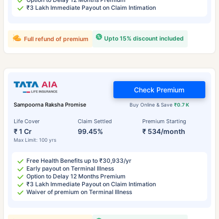
₹3 Lakh Immediate Payout on Claim Intimation
Upto 15% discount included
Full refund of premium
Check Premium
Sampoorna Raksha Promise
Buy Online & Save
₹0.7 K
Life Cover
Claim Settled
Premium Starting
₹ 1 Cr
99.45%
₹ 534/month
Max Limit: 100 yrs
Free Health Benefits up to ₹30,933/yr
Early payout on Terminal Illness
Option to Delay 12 Months Premium
₹3 Lakh Immediate Payout on Claim Intimation
Waiver of premium on Terminal Illness