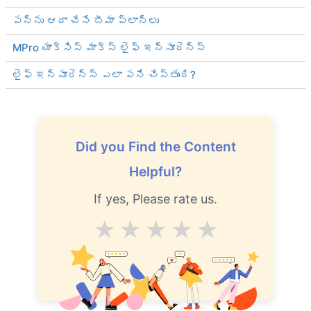
పన్ను ఆదా చేసే బీమా ప్లాన్‌లు
MPro యాక్సిస్ మాక్స్ లైఫ్ ఇన్సూరెన్స్
లైఫ్ ఇన్సూరెన్స్ ఎలా పని చేస్తుంది?
Did you Find the Content
Helpful?
If yes, Please rate us.
Average
Good
V.Good
Excellent
Superb