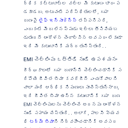
ర్థిక కట్టుబాట్ల వల్ల మీ కుటుంబం భారం ప
డకూడదు. అటువంటి పరిస్థితులలో, గృహ
రుణంపై
లైఫ్ ఇన్సూరెన్స్
తప్పనిసరి,
ఎందుకంటే మీరు లేనప్పుడు ఇల్లు తీసివేయబ
డుతుందనే ఆందోళన చెందాల్సిన అవసరం లేకుండా
ఇది మీ కుటుంబానికి మద్దతునిస్తుంది. .
EMI చెల్లింపు ఒత్తిడి నుండి ఉపశమనం
దీర్ఘకాలంలో గృహ రుణాన్ని చెల్లించడానికి స
రిపోయే జీవిత బీమా కవరేజీని ఎంచుకోవాలని
చాలా మంది ఆర్థిక నిపుణులు సూచిస్తున్నారు,
ఇది జీవిత బీమా ఉన్న కుటుంబానికి గృహ రుణ
EMI చెల్లింపులను చెల్లించే అదనపు ఆందోళన
నుండి సహాయం చేస్తుంది. . అలాగే, పాలసీ వ్యవ
ధి
టర్మ్ బీమా
ని నిర్వహించడానికి అవసర