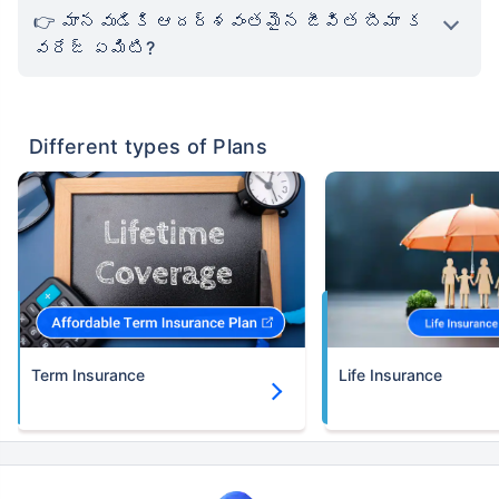
మానవుడికి ఆదర్శవంతమైన జీవిత బీమా క
వరేజ్ ఏమిటి?
Different types of Plans
Term Insurance
Life Insurance