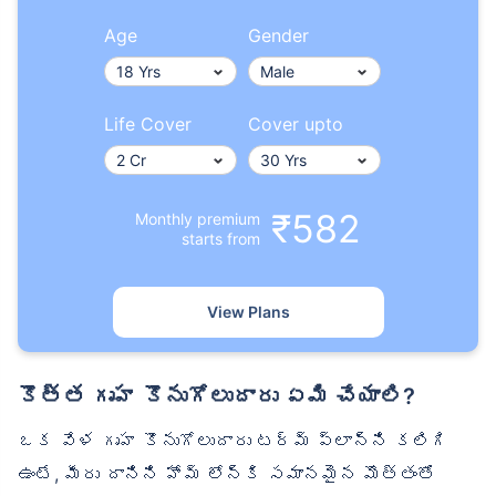
Age
Gender
₹ 1,376/నెల
*
Life Cover
Cover upto
మీ కుటుంబం యొక్క భద్రత కేవలం ఒక అడుగు దూరంలో ఉంది
సరైన ప్లాన్‌ను ఎంచుకోండి
₹582
Monthly premium
starts from
*₹434/నెల 1 కోటి టర్మ్ లైఫ్ ఇన్సూరెన్స్‌కు ప్రారంభ ధర — పొగాకు తాగని, ముందే ఉన్న
వ్యాధులు లేని వ్యక్తికి, 36 సంవత్సరాల వయసు వరకు కవరేజ్. *₹630/నెల 1 కోటి టర్మ్
లైఫ్ ఇన్సూరెన్స్‌కు ప్రారంభ ధర — పొగాకు తాగని, ముందే ఉన్న వ్యాధులు లేని వ్యక్తికి, 46
సంవత్సరాల వయసు వరకు కవరేజ్. . *₹1,376/నెల 1 కోటి టర్మ్ లైఫ్ ఇన్సూరెన్స్‌కు ప్రారంభ
View Plans
ధర — పొగాకు తాగని, ముందే ఉన్న వ్యాధులు లేని వ్యక్తికి, 56 సంవత్సరాల వయసు వరకు
కవరేజ్.
కొత్త గృహ కొనుగోలుదారు ఏమి చేయాలి?
ఒక వేళ గృహ కొనుగోలుదారు టర్మ్ ప్లాన్‌ని కలిగి
ఉంటే, మీరు దానిని హోమ్ లోన్‌కి సమానమైన మొత్తంతో