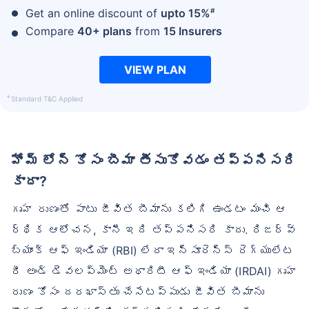
#
Get an online discount of
upto 15%
Compare
40+ plans
from
15 Insurers
VIEW PLAN
+
Standard T&C Applied
హోమ్ లోన్ కోసం బీమా తీసుకోవడం తప్పనిసరి
కాదా?
గృహ రుణంతో పాటు జీవిత బీమాను కలిగి ఉండటం మంచి ఆ
ర్థిక ఆలోచన, కానీ ఇది తప్పనిసరి కాదు. రిజర్వ్
బ్యాంక్ ఆఫ్ ఇండియా (RBI) లేదా ఇన్సూరెన్స్ రెగ్యులేట
రీ అండ్ డెవలప్‌మెంట్ అథారిటీ ఆఫ్ ఇండియా (IRDAI) గృహ
రుణం కోసం దరఖాస్తు చేసేటప్పుడు జీవిత బీమాను