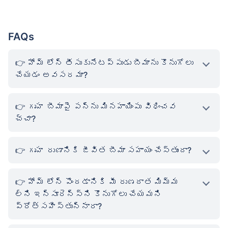
FAQs
హోమ్ లోన్ తీసుకునేటప్పుడు బీమాను కొనుగోలు
చేయడం అవసరమా?
గృహ బీమాపై పన్ను మినహాయింపు విధించవ
చ్చా?
గృహ రుణానికి జీవిత బీమా సహాయం చేస్తుందా?
హోమ్ లోన్ పొందడానికి మీ రుణదాత మిమ్మ
ల్ని ఇన్సూరెన్స్‌ని కొనుగోలు చేయమని
ప్రోత్సహిస్తున్నారా?