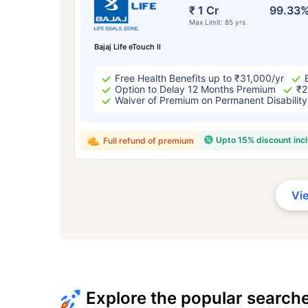
₹ 1 Cr
99.33
Max Limit: 85 yrs
Bajaj Life eTouch II
Free Health Benefits up to ₹31,000/yr
Option to Delay 12 Months Premium
₹2
Waiver of Premium on Permanent Disability
Upto 15% discount inc
Full refund of premium
Vi
Explore the popular search