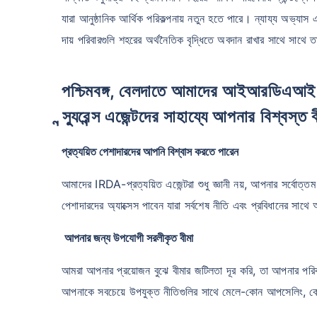
যারা আনুষ্ঠানিক আর্থিক পরিকল্পনায় নতুন হতে পারে। ন্যায্য অভ্যাস এবং
দায় পরিবারগুলি শহরের অর্থনৈতিক বৃদ্ধিতে অবদান রাখার সাথে সাথে তা
পশ্চিমবঙ্গ, বেলদাতে আমাদের আইআরডিএআই সার্টিফাইড বিশেষজ্ঞ Icici প্রুডেন্সিয়াল লাইফ ই
ন্স্যুরেন্স এজেন্টদের সাহায্যে আপনার বিশ্বস্ত 
প্রত্যয়িত পেশাদারদের আপনি বিশ্বাস করতে পারেন
আমাদের IRDA-প্রত্যয়িত এজেন্টরা শুধু জ্ঞানী নয়, আপনার সর্বোত্তম
পেশাদারদের অ্যাক্সেস পাবেন যারা সর্বশেষ নীতি এবং প্রবিধানের সা
আপনার জন্য উপযোগী সরলীকৃত বীমা
আমরা আপনার প্রয়োজন বুঝে বীমার জটিলতা দূর করি, তা আপনার পরিবা
আপনাকে সবচেয়ে উপযুক্ত নীতিগুলির সাথে মেলে-কোন আপসেলিং, কো