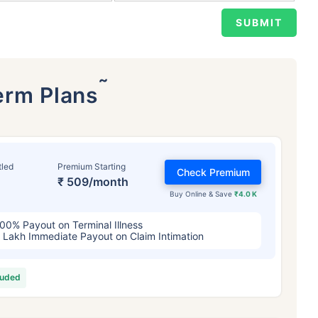
˜
erm Plans
tled
Premium Starting
Check Premium
়স কীভাবে টার্ম ইন্স্যুরেন্স
প্রিমিয়ামকে প্রভাবিত 
₹ 509/month
Buy Online & Save
₹4.0 K
00% Payout on Terminal Illness
৪ বছর
৩৪ বছর
৪৪ ব
 Lakh Immediate Payout on Claim Intimation
luded