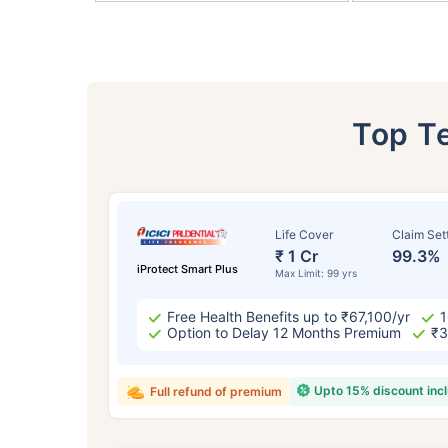
Top T
Life Cover
Claim Set
বয
₹ 1 Cr
99.3%
iProtect Smart Plus
Max Limit: 99 yrs
Free Health Benefits up to ₹67,100/yr
1
২
Option to Delay 12 Months Premium
₹3
Upto 15% discount inc
Full refund of premium