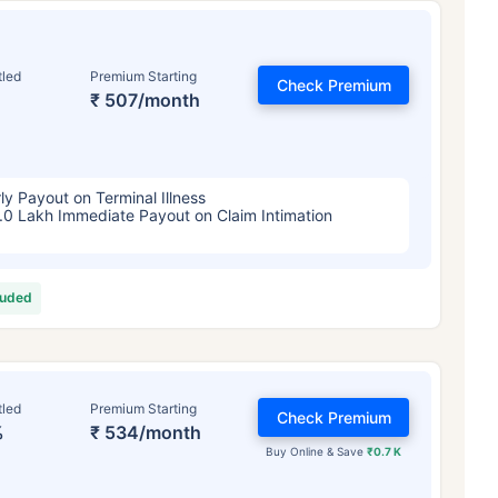
৩৪/মাস
*
₹ ৬৩০/মাস
*
₹ ১,৩৭৬
tled
Premium Starting
আপনার পরিবারের সুরক্ষা মাত্র একটি পদক্ষেপ দূরে
Check Premium
₹ 507/month
সঠিক প্ল্যান বেছে নিন
ly Payout on Terminal Illness
র দাম — ধূমপান না করা, পূর্ব-বিদ্যমান কোনো রোগ নেই এমন ব্যক্তির জন্য, ৩৬ বছর বয়স পর্যন্ত কভার। *₹৬৩০/মাস হল ১ কোটির টার্ম লাইফ ইন্স্যুরেন্
.0 Lakh Immediate Payout on Claim Intimation
ন্ত কভার। *₹১,৩৭৬/মাস হল ১ কোটির টার্ম লাইফ ইন্স্যুরেন্সের শুরুর দাম — ধূমপান না করা, পূর্ব-বিদ্যমান কোনো রোগ নেই এমন ব্যক্তির জন্য, ৫
luded
tled
Premium Starting
Check Premium
%
₹ 534/month
Buy Online & Save
₹0.7 K