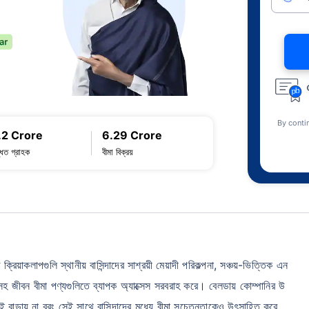
By conti
.2 Crore
6.29 Crore
্ধিত গ্রাহক
বীমা বিক্রয়
লাপগুলি স্থানীয় বাসিন্দাদের সাশ্রয়ী মেয়াদী পরিকল্পনা, সঞ্চয়-ভিত্তিক এন
ন সহ জীবন বীমা পণ্যগুলিতে ব্যাপক অ্যাক্সেস সরবরাহ করে। বেলডায় কোম্পানির উ
েপই বাড়ায় না বরং সেই সাথে বাসিন্দাদের মধ্যে বীমা সচেতনতাকেও উৎসাহিত করে