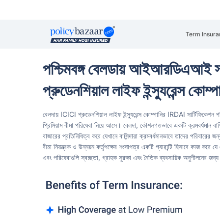
Term Insura
পশ্চিমবঙ্গ বেলডায় আইআরডিএআই 
প্রুডেনশিয়াল লাইফ ইন্স্যুরেন্স কোম্প
বেলদায় ICICI প্রুডেনশিয়াল লাইফ ইন্স্যুরেন্স কোম্পানির IRDAI সার্টিফিকেশন পশ্
প্রিমিয়াম বীমা পরিষেবা নিয়ে আসে। বেলদা, কৌশলগতভাবে একটি ক্রমবর্ধমান বাণিজ
বাজারের প্রতিনিধিত্ব করে যেখানে বাসিন্দারা ক্রমবর্ধমানভাবে তাদের পরিবারের জন
বীমা নিয়ন্ত্রক ও উন্নয়ন কর্তৃপক্ষের শংসাপত্র একটি গ্যারান্টি হিসাবে কাজ করে 
এবং পরিষেবাগুলি স্বচ্ছতা, গ্রাহক সুরক্ষা এবং নৈতিক ব্যবসায়িক অনুশীলনের জ