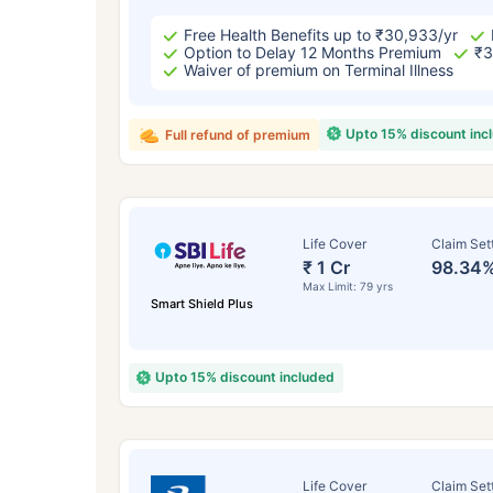
Free Health Benefits up to ₹30,933/yr
Option to Delay 12 Months Premium
₹3
Waiver of premium on Terminal Illness
Upto 15% discount inc
Full refund of premium
Life Cover
Claim Set
₹ 1 Cr
98.34
Max Limit: 79 yrs
Smart Shield Plus
Upto 15% discount included
Life Cover
Claim Set