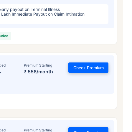
Early payout on Terminal Illness
 Lakh Immediate Payout on Claim Intimation
luded
tled
Premium Starting
Check Premium
%
₹ 556/month
tled
Premium Starting