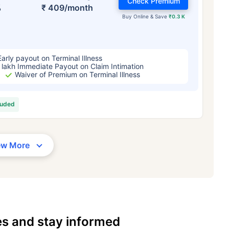
Check Premium
%
₹ 409/month
Buy Online & Save
₹0.3 K
Early payout on Terminal Illness
 lakh Immediate Payout on Claim Intimation
Waiver of Premium on Terminal Illness
luded
ew More
es and stay informed