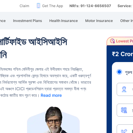
Claim
Get The App
NRI's: 91-124-6656507
Service
nce
Investment Plans
Health Insurance
Motor Insurance
Other I
সার্টিফাইড আইসিআইসি
ানি
₹2 Cro
চিমবঙ্গের পশ্চিম মেদিনীপুর জেলার এই উদীয়মান শহরে নিয়ন্ত্রিত,
পুরুষ
্যিক এবং প্রশাসনিক কেন্দ্র হিসাবে অবস্থান করে, একটি গুরুত্বপূর্ণ
্য নির্ভরযোগ্য আর্থিক সুরক্ষা এবং বিনিয়োগের সমাধান খোঁজে।
ভারতের
যে এই অঞ্চলে ICICI প্রুডেনশিয়াল দ্বারা প্রদত্ত সমস্ত বীমা পণ্য
ন্য কঠোর জাতীয় মান পূরণ করে।
Read more