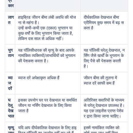
प्र
कार
लाग
हाइब्रिड जीवन बीमा लंबी अवधि की योज
दीर्घकालिक देखभाल बीमा
त
ना से महंगा है।
प्रीमियम कुछ समय में बढ़ स
उन्हें कभी-कभी एक (एकल) भुगतान या
कता है
कुछ वर्षों के लिए भुगतान किया जाता है,
लेकिन दस साल से अधिक नहीं।
उम्र टर्म इंश्योरेंस प्रीमियम को
भुग
यह पॉलिसीधारक की मृत्यु के बाद आपके
यह पॉलिसी घरेलू देखभाल, न
कैसे प्रभावित करती है
तान
नामांकित व्यक्तियों/लाभार्थियों को भुगतान
र्सिंग जैसे खर्चों के भुगतान के
की पेशकश करता है।
लिए पैसे की पेशकश करती
है।
24 वर्ष
34 वर्ष
ब्या
ब्याज दरें अपेक्षाकृत अधिक हैं
जीवन बीमा की तुलना में
ज
ब्याज दरें काफी कम हैं
दरें
घ
इसका उपयोग घर पर देखभाल या समर्थित
अतिरिक्त सवारियों के माध्यम
रेलू
जीवन या नर्सिंग देखभाल के लिए किया
से घरेलू देखभाल उपलब्ध है।
₹ 434/माह
*
₹ 630/माह
*
देख
जाता है
यह एक लाइसेंस प्राप्त पेशेव
भाल
र द्वारा किया जाना चाहिए।
44 वर्ष
मृत्यु
यदि आप दीर्घकालिक देखभाल के लिए हाइ
इसमें नामांकित व्यक्ति को
लाभ
ब्रिड पॉलिसी का उपयोग नहीं कर रहे हैं,
कोई मृत्यु लाभ नहीं दिया