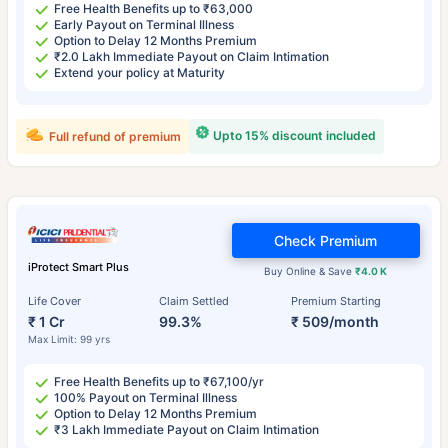
Free Health Benefits up to ₹63,000
Early Payout on Terminal Illness
Option to Delay 12 Months Premium
₹2.0 Lakh Immediate Payout on Claim Intimation
Extend your policy at Maturity
Upto 15% discount included
Full refund of premium
Check Premium
iProtect Smart Plus
Buy Online & Save
₹4.0 K
Life Cover
Claim Settled
Premium Starting
₹ 1 Cr
99.3%
₹ 509/month
Max Limit: 99 yrs
Free Health Benefits up to ₹67,100/yr
100% Payout on Terminal Illness
Option to Delay 12 Months Premium
₹3 Lakh Immediate Payout on Claim Intimation