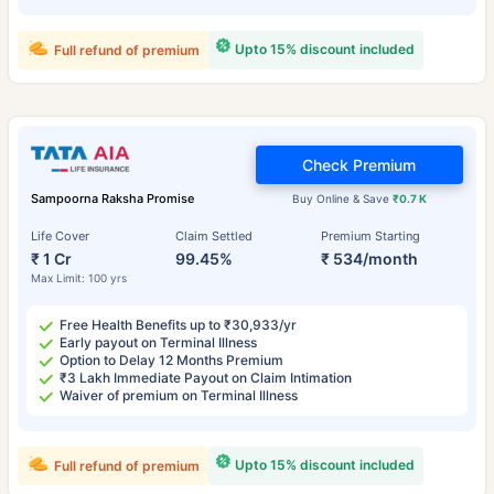
Upto 15% discount included
Full refund of premium
Check Premium
Sampoorna Raksha Promise
Buy Online & Save
₹0.7 K
Life Cover
Claim Settled
Premium Starting
₹ 1 Cr
99.45%
₹ 534/month
Max Limit: 100 yrs
Free Health Benefits up to ₹30,933/yr
Early payout on Terminal Illness
Option to Delay 12 Months Premium
₹3 Lakh Immediate Payout on Claim Intimation
Waiver of premium on Terminal Illness
Upto 15% discount included
Full refund of premium