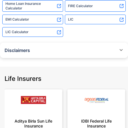
Home Loan Insurance
FIRE Calculator
Calculator
EMI Calculator
LIC
LIC Calculator
Disclaimers
˜
The insurers/plans mentioned are arranged in order of highest to lowest
Sum Assured(SA) offered by Policybazaar’s insurer partners offering term
insurance plans on our platform, as per ‘first year premium of life insurers
as at 31.03.2025 report’ published by IRDAI.
Life Insurers
Policybazaar does not endorse, rate or recommend any particular insurer
or insurance product offered by any insurer. For complete list of insurers in
India refer to the IRDAI website www.irdai.gov.in
+On the basis of your profile
+Rs. 410/month is starting price for a 1 crore term life insurance for an 18
year-old male, non-smoker, with no pre-existing diseases, cover upto 30
Aditya Birla Sun Life
IDBI Federal Life
years of age, rounded off to nearest 10
Insurance
Insurance