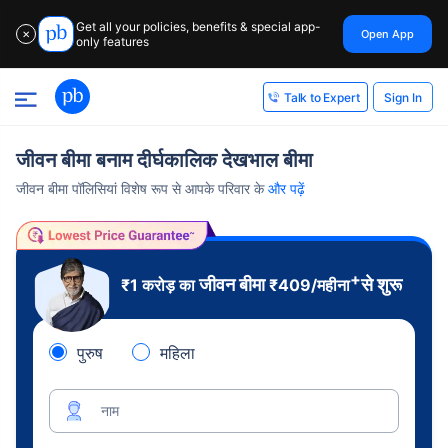
Get all your policies, benefits & special app-
Open App
✕
only features
Sign In
Talk to Expert
जीवन बीमा बनाम दीर्घकालिक देखभाल बीमा
जीवन बीमा पॉलिसियां ​​विशेष रूप से आपके परिवार के
और पढ़ें
+
जीवन बीमा
से शुरू
₹1 करोड़ का
₹
409
/महीना
पुरुष
महिला
नाम