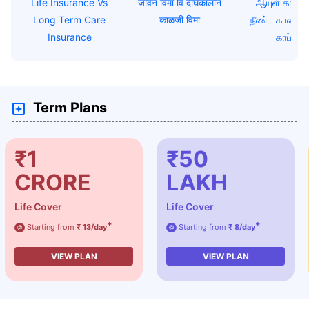
Life Insurance Vs
जीवन विमा वि दीर्घकालीन
ஆயுள் காப்பீட
Long Term Care
काळजी विमा
நீண்ட கால பராம
Insurance
காப்பீடு
Term Plans
₹1
₹50
CRORE
LAKH
Life Cover
Life Cover
+
+
Starting from
₹ 13/day
Starting from
₹ 8/day
@
@
VIEW PLAN
VIEW PLAN