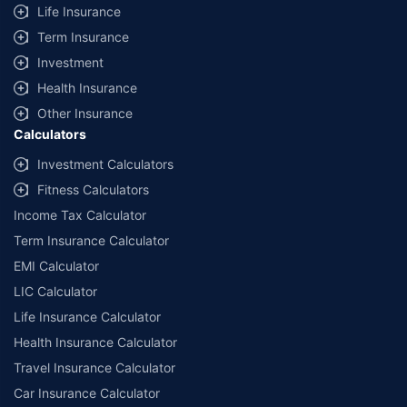
information received from the insurers.
Life Insurance
Term Insurance
© Copyright 2008-2026
policybazaar.com
. All Rights Reserved
Investment
˜
Policybazaar Promise reflects the guarantee offered by insurers. Price
Health Insurance
assurance is based on certifications shared by insurers with us.
Other Insurance
Calculators
Investment Calculators
Fitness Calculators
Income Tax Calculator
Term Insurance Calculator
EMI Calculator
LIC Calculator
Life Insurance Calculator
Health Insurance Calculator
Travel Insurance Calculator
Car Insurance Calculator