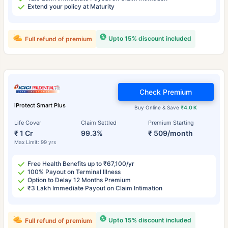
Extend your policy at Maturity
Upto 15% discount included
Full refund of premium
Check Premium
iProtect Smart Plus
Buy Online & Save
₹4.0 K
Life Cover
Claim Settled
Premium Starting
₹ 1 Cr
99.3%
₹ 509/month
Max Limit: 99 yrs
Free Health Benefits up to ₹67,100/yr
100% Payout on Terminal Illness
Option to Delay 12 Months Premium
₹3 Lakh Immediate Payout on Claim Intimation
Upto 15% discount included
Full refund of premium