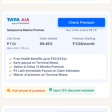
Check Premium
Sampoorna Raksha Promise
Buy Online & Save
₹0.7 K
Life Cover
Claim Settled
Premium Starting
₹ 1 Cr
99.45%
₹ 534/month
Max Limit: 100 yrs
Free Health Benefits up to ₹30,933/yr
Early payout on Terminal Illness
Option to Delay 12 Months Premium
₹3 Lakh Immediate Payout on Claim Intimation
Waiver of premium on Terminal Illness
Upto 15% discount included
Full refund of premium