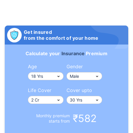
Get insured
from the comfort of your home
Calculate your
Insurance
Premium
Age
Gender
Life Cover
Cover upto
₹582
Monthly premium
starts from