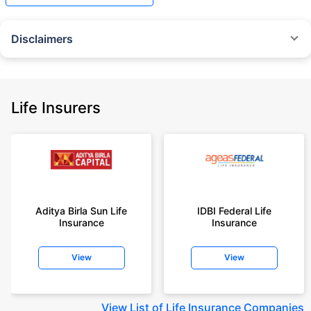
Disclaimers
˜
The insurers/plans mentioned are arranged in order of highest to lowest
Sum Assured(SA) offered by Policybazaar’s insurer partners offering term
insurance plans on our platform, as per ‘first year premium of life insurers
as at 31.03.2025 report’ published by IRDAI.
Life Insurers
Policybazaar does not endorse, rate or recommend any particular insurer
or insurance product offered by any insurer. For complete list of insurers in
India refer to the IRDAI website www.irdai.gov.in
+On the basis of your profile
+Rs. 410/month is starting price for a 1 crore term life insurance for an 18
year-old male, non-smoker, with no pre-existing diseases, cover upto 30
Aditya Birla Sun Life
IDBI Federal Life
years of age, rounded off to nearest 10
Insurance
Insurance
+Rs. 410/month (Rs.14/day) is starting price for a 1 crore term life
insurance for an 18 year-old male, non-smoker, with no pre-existing
View
View
diseases, cover upto 30 years of age rounded off to nearest 10
+Rs. 245 is starting price for a 50 lakhs term life insurance for an 18 year-
old male, non-smoker, with no pre-existing diseases, cover upto 30 years
View
List of Life Insurance Companies
of age.