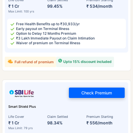
Life Cover
Claim Settled
Premium Starting
₹ 1 Cr
99.45%
₹ 534/month
Max Limit: 100 yrs
Free Health Benefits up to ₹30,933/yr
Early payout on Terminal Illness
Option to Delay 12 Months Premium
₹3 Lakh Immediate Payout on Claim Intimation
Waiver of premium on Terminal Illness
Upto 15% discount included
Full refund of premium
Check Premium
Smart Shield Plus
Life Cover
Claim Settled
Premium Starting
₹ 1 Cr
98.34%
₹ 556/month
Max Limit: 79 yrs