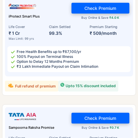
Check Premium
iProtect Smart Plus
Buy Online & Save
₹4.0 K
Life Cover
Claim Settled
Premium Starting
₹ 1 Cr
99.3%
₹ 509/month
Max Limit: 99 yrs
Free Health Benefits up to ₹67,100/yr
100% Payout on Terminal Illness
Option to Delay 12 Months Premium
₹3 Lakh Immediate Payout on Claim Intimation
Upto 15% discount included
Full refund of premium
Check Premium
Sampoorna Raksha Promise
Buy Online & Save
₹0.7 K