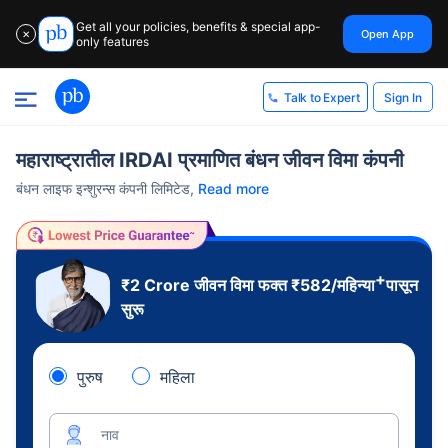
Get all your policies, benefits & special app-
Open App
✕
only features
Sign In
Talk to Expert
महाराष्ट्रातील IRDAI प्रमाणित बंधन जीवन विमा कंपनी
बंधन लाइफ इन्शुरन्स कंपनी लिमिटेड,
Read more
+
₹2 Crore
जीवन विमा फक्त
₹
582
/महिन्या
पासून
सुरू
पुरुष
महिला
नाव