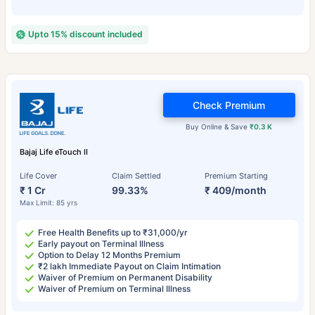
Upto 15% discount included
Check Premium
Buy Online & Save
₹0.3 K
Bajaj Life eTouch II
Life Cover
Claim Settled
Premium Starting
₹ 1 Cr
99.33%
₹ 409/month
Max Limit: 85 yrs
Free Health Benefits up to ₹31,000/yr
Early payout on Terminal Illness
Option to Delay 12 Months Premium
₹2 lakh Immediate Payout on Claim Intimation
Waiver of Premium on Permanent Disability
Waiver of Premium on Terminal Illness