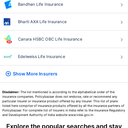
परिणाम करते
Bandhan Life Insurance
24 वर्षे
34 वर्षे
Bharti AXA Life Insurance
Canara HSBC OBC Life Insurance
₹ 434/महिना
*
₹ 630/महिना
*
Edelweiss Life Insurance
44 वर्षे
Show More
Insurers
Disclaimer:
The list mentioned is according to the alphabetical order of the
insurance companies. Policybazaar does not endorse, rate or recommend any
₹ 1,376/महिना
*
particular insurer or insurance product offered by any insurer. This list of plans
listed here comprise of insurance products offered by all the insurance partners of
Policybazaar. For complete list of insurers in India refer to the Insurance Regulatory
and Development Authority of India website www.irdai.gov.in
तुमच्या कुटुंबाची सुरक्षा फक्त एक पाऊल दूर आह
Explore the popular searches and stay