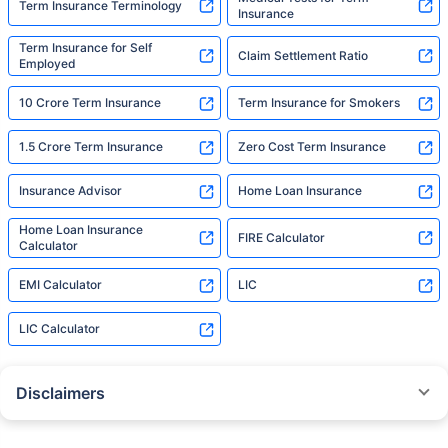
Term Insurance Terminology
Insurance
Term Insurance for Self
Claim Settlement Ratio
Employed
10 Crore Term Insurance
Term Insurance for Smokers
1.5 Crore Term Insurance
Zero Cost Term Insurance
Insurance Advisor
Home Loan Insurance
Home Loan Insurance
FIRE Calculator
Calculator
EMI Calculator
LIC
LIC Calculator
Disclaimers
˜
The insurers/plans mentioned are arranged in order of highest to lowest
Sum Assured(SA) offered by Policybazaar’s insurer partners offering term