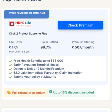
Price revising on 10th Aug
Check Premium
Click 2 Protect Supreme Plus
Life Cover
Claim Settled
Premium Starting
₹ 1 Cr
99.7%
₹ 507/month
Max Limit: 85 yrs
Free Health Benefits up to ₹63,000
Early Payout on Terminal Illness
Option to Delay 12 Months Premium
₹2.0 Lakh Immediate Payout on Claim Intimation
Extend your policy at Maturity
Upto 15% discount included
Full refund of premium