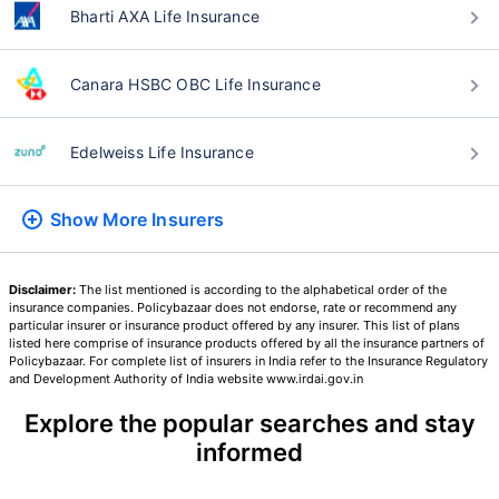
Bharti AXA Life Insurance
24 वर्षे
34 वर्षे
Canara HSBC OBC Life Insurance
Edelweiss Life Insurance
₹ 434/महिना
*
₹ 630/महिना
*
Show More
Insurers
44 वर्षे
Disclaimer:
The list mentioned is according to the alphabetical order of the
insurance companies. Policybazaar does not endorse, rate or recommend any
particular insurer or insurance product offered by any insurer. This list of plans
listed here comprise of insurance products offered by all the insurance partners of
₹ 1,376/महिना
*
Policybazaar. For complete list of insurers in India refer to the Insurance Regulatory
and Development Authority of India website www.irdai.gov.in
Explore the popular searches and stay
तुमच्या कुटुंबाची सुरक्षा फक्त एक पाऊल दूर आह
informed
योग्य योजना निवडा