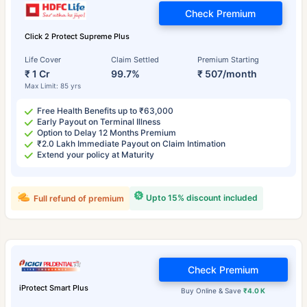
Check Premium
Click 2 Protect Supreme Plus
Life Cover
Claim Settled
Premium Starting
₹ 1 Cr
99.7%
₹ 507/month
Max Limit: 85 yrs
Free Health Benefits up to ₹63,000
Early Payout on Terminal Illness
Option to Delay 12 Months Premium
₹2.0 Lakh Immediate Payout on Claim Intimation
Extend your policy at Maturity
Upto 15% discount included
Full refund of premium
Check Premium
iProtect Smart Plus
Buy Online & Save
₹4.0 K