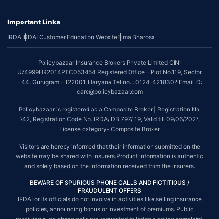
Important Links
IRDAI
IRDAI Customer Education Website
Bima Bharosa
Policybazaar Insurance Brokers Private Limited CIN:
U74999HR2014PTC053454 Registered Office - Plot No.119, Sector
- 44, Gurugram - 122001, Haryana Tel no. : 0124-4218302 Email ID:
care@policybazaar.com
Policybazaar is registered as a Composite Broker | Registration No.
742, Registration Code No. IRDA/ DB 797/ 19, Valid till 09/06/2027,
License category- Composite Broker
Visitors are hereby informed that their information submitted on the
website may be shared with insurers.Product information is authentic
and solely based on the information received from the insurers.
BEWARE OF SPURIOUS PHONE CALLS AND FICTITIOUS /
FRAUDULENT OFFERS
IRDAI or its officials do not involve in activities like selling insurance
policies, announcing bonus or investment of premiums. Public
receiving such phone calls are requested to lodge a police complaint.