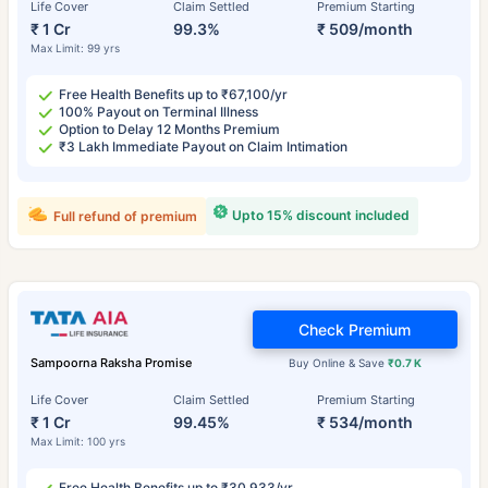
Life Cover
Claim Settled
Premium Starting
₹ 1 Cr
99.3%
₹ 509/month
Max Limit: 99 yrs
Free Health Benefits up to ₹67,100/yr
100% Payout on Terminal Illness
Option to Delay 12 Months Premium
₹3 Lakh Immediate Payout on Claim Intimation
Upto 15% discount included
Full refund of premium
Check Premium
Sampoorna Raksha Promise
Buy Online & Save
₹0.7 K
Life Cover
Claim Settled
Premium Starting
₹ 1 Cr
99.45%
₹ 534/month
Max Limit: 100 yrs
Free Health Benefits up to ₹30,933/yr