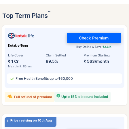
˜
Top Term Plans
Check Premium
Kotak e-Term
Buy Online & Save
₹2.6 K
Life Cover
Claim Settled
Premium Starting
₹ 1 Cr
99.5%
₹ 563/month
Max Limit: 85 yrs
Free Health Benefits up to ₹60,000
Upto 15% discount included
Full refund of premium
Price revising on 10th Aug