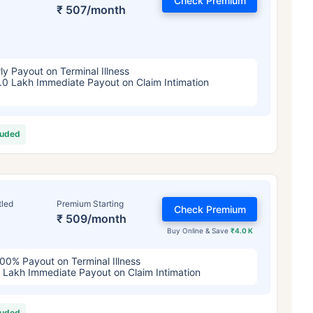
Check Premium
4/महिना
*
₹ 630/महिना
*
₹ 1,376/
₹ 507/month
तुमच्या कुटुंबाची सुरक्षा फक्त एक पाऊल दूर आह
ly Payout on Terminal Illness
.0 Lakh Immediate Payout on Claim Intimation
योग्य योजना निवडा
ठी सुरुवातीची किंमत आहे — धूम्रपान न करणाऱ्या, कोणतेही पूर्व-विद्यमान आजार नसलेल्या व्यक्तीसाठी, 36 वर्षे वयापर्यंत कव्हर। *₹630 प्र
luded
ेही पूर्व-विद्यमान आजार नसलेल्या व्यक्तीसाठी, 46 वर्षे वयापर्यंत कव्हर। *₹1,376 प्रति महिना, 1 कोटीच्या टर्म लाइफ विम्यासाठी सुरुवातीच
्यंत कव्हर।
tled
Premium Starting
Check Premium
₹ 509/month
Buy Online & Save
₹4.0 K
00% Payout on Terminal Illness
 Lakh Immediate Payout on Claim Intimation
luded