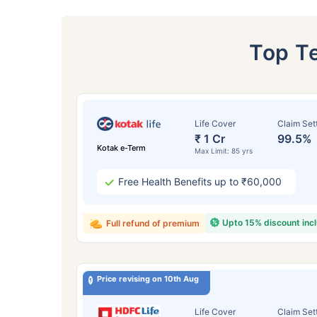
Top T
Life Cover
Claim Set
₹ 1 Cr
99.5%
Kotak e-Term
Max Limit: 85 yrs
Free Health Benefits up to ₹60,000
Upto 15% discount inc
Full refund of premium
24
Price revising on 10th Aug
Life Cover
Claim Set