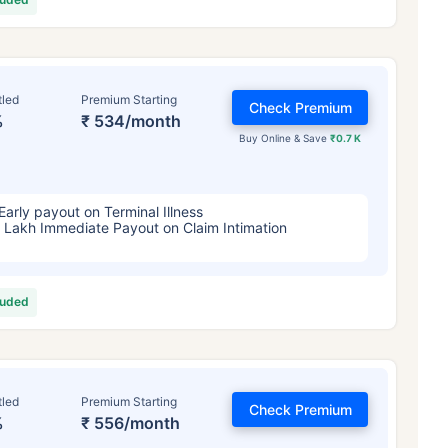
tled
Premium Starting
Check Premium
%
₹ 534/month
Buy Online & Save
₹0.7 K
Early payout on Terminal Illness
 Lakh Immediate Payout on Claim Intimation
luded
tled
Premium Starting
Check Premium
%
₹ 556/month