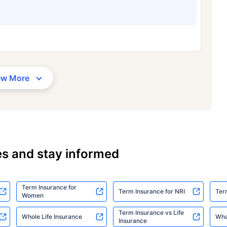
ew More
es and stay informed
Term Insurance for
Term Insurance for NRI
Ter
Women
Term Insurance vs Life
Whole Life Insurance
Wha
Insurance