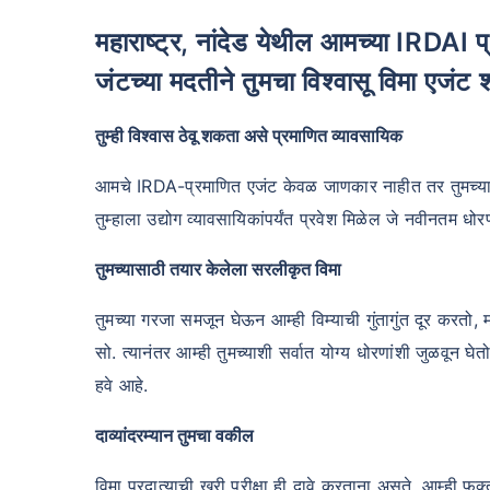
महाराष्ट्र, नांदेड येथील आमच्या IRDAI प्रमाणित तज्ञ कोटक महिंद्रा लाइफ इन्शुरन्स ए
जंटच्या मदतीने तुमचा विश्वासू विमा एजंट 
तुम्ही विश्वास ठेवू शकता असे प्रमाणित व्यावसायिक
आमचे IRDA-प्रमाणित एजंट केवळ जाणकार नाहीत तर तुमच्या सर्व
तुम्हाला उद्योग व्यावसायिकांपर्यंत प्रवेश मिळेल जे नवीनतम 
तुमच्यासाठी तयार केलेला सरलीकृत विमा
तुमच्या गरजा समजून घेऊन आम्ही विम्याची गुंतागुंत दूर करतो, 
सो. त्यानंतर आम्ही तुमच्याशी सर्वात योग्य धोरणांशी जुळवून घ
हवे आहे.
दाव्यांदरम्यान तुमचा वकील
विमा प्रदात्याची खरी परीक्षा ही दावे करताना असते. आम्ही 