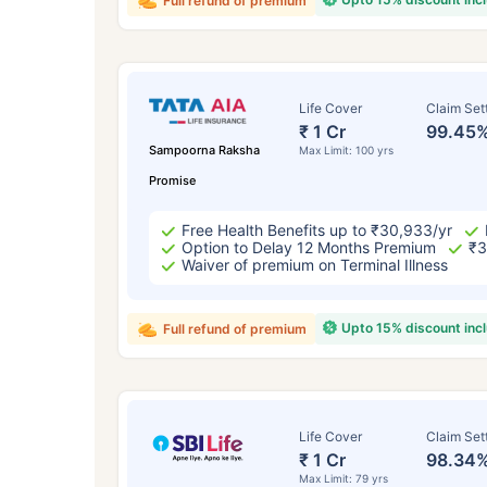
Full refund of premium
Life Cover
Claim Set
₹ 1 Cr
99.45
Sampoorna Raksha
Max Limit: 100 yrs
Promise
Free Health Benefits up to ₹30,933/yr
Option to Delay 12 Months Premium
₹3
Waiver of premium on Terminal Illness
Upto 15% discount inc
Full refund of premium
Life Cover
Claim Set
₹ 1 Cr
98.34
Max Limit: 79 yrs