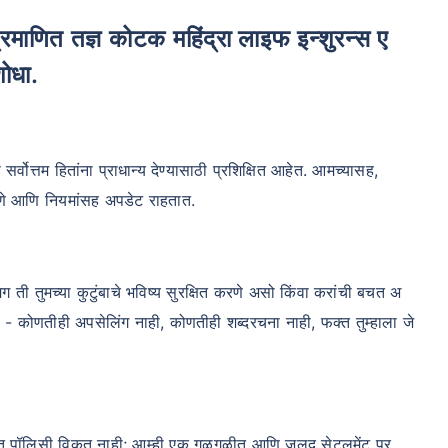
शोधा.
ोत्तम हितांना प्राधान्य देण्यासाठी प्रशिक्षित आहेत. आमच्यासह,
धोरणे आणि नियमांसह अपडेट राहतात.
मग ती तुमच्या कुटुंबाचे भविष्य सुरक्षित करणे असो किंवा करांची बचत अ
ेतो - कोणतीही अपसेलिंग नाही, कोणतीही शब्दरचना नाही, फक्त तुम्हाला जे
फक्त पॉलिसी विकत नाही; आम्ही एक गुळगुळीत आणि जलद सेटलमेंट प्र