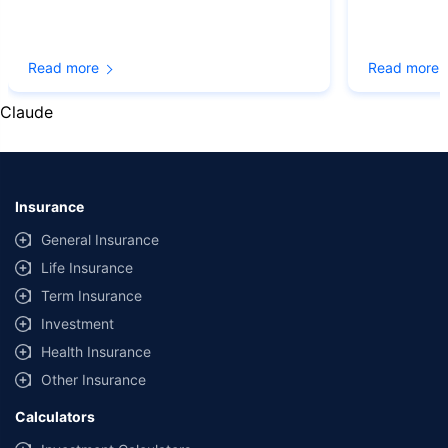
information received from the insurers.
© Copyright 2008-2026
policybazaar.com
. All Rights Reserved
Read more
Read more
˜
Policybazaar Promise reflects the guarantee offered by insurers. Price
assurance is based on certifications shared by insurers with us.
Claude
Insurance
General Insurance
Life Insurance
Term Insurance
Investment
Health Insurance
Other Insurance
Calculators