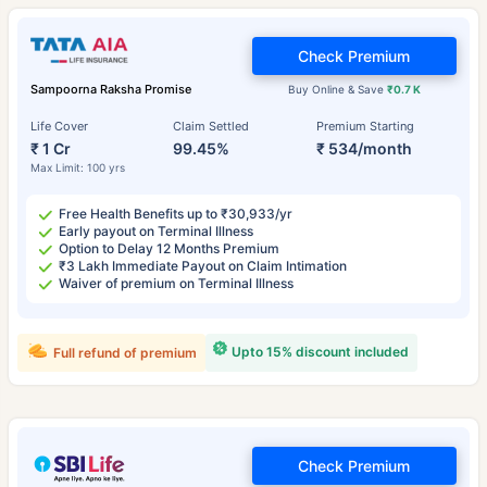
Check Premium
Sampoorna Raksha Promise
Buy Online & Save
₹0.7 K
Life Cover
Claim Settled
Premium Starting
₹ 1 Cr
99.45%
₹ 534/month
Max Limit: 100 yrs
Free Health Benefits up to ₹30,933/yr
Early payout on Terminal Illness
Option to Delay 12 Months Premium
₹3 Lakh Immediate Payout on Claim Intimation
Waiver of premium on Terminal Illness
Upto 15% discount included
Full refund of premium
Check Premium