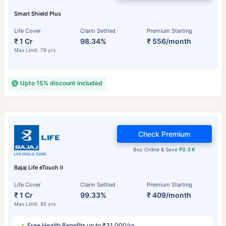
Smart Shield Plus
Life Cover
Claim Settled
Premium Starting
₹ 1 Cr
98.34%
₹ 556/month
Max Limit: 79 yrs
Upto 15% discount included
Check Premium
Buy Online & Save
₹0.3 K
Bajaj Life eTouch II
Life Cover
Claim Settled
Premium Starting
₹ 1 Cr
99.33%
₹ 409/month
Max Limit: 85 yrs
Free Health Benefits up to ₹31,000/yr