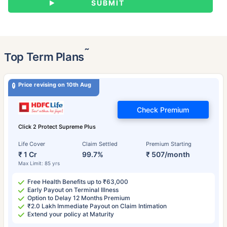
˜
Top Term Plans
Price revising on 10th Aug
Check Premium
Click 2 Protect Supreme Plus
Life Cover
Claim Settled
Premium Starting
₹ 1 Cr
99.7%
₹ 507/month
Max Limit: 85 yrs
Free Health Benefits up to ₹63,000
Early Payout on Terminal Illness
Option to Delay 12 Months Premium
₹2.0 Lakh Immediate Payout on Claim Intimation
Extend your policy at Maturity