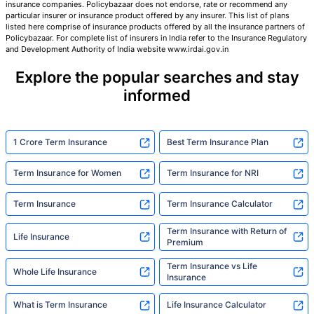
insurance companies. Policybazaar does not endorse, rate or recommend any
particular insurer or insurance product offered by any insurer. This list of plans
listed here comprise of insurance products offered by all the insurance partners of
तुमच्या कुटुंबाची सुरक्षा फक्त एक पाऊल दूर आह
Policybazaar. For complete list of insurers in India refer to the Insurance Regulatory
and Development Authority of India website www.irdai.gov.in
Explore the popular searches and stay
योग्य योजना निवडा
informed
*₹434 प्रति महिना, 1 कोटीच्या टर्म लाइफ विम्यासाठी सुरुवातीची किंमत आहे — धूम्रपान न करणाऱ्या, कोणतेही पूर्व-विद्यमान
आजार नसलेल्या व्यक्तीसाठी, 36 वर्षे वयापर्यंत कव्हर। *₹630 प्रति महिना, 1 कोटीच्या टर्म लाइफ विम्यासाठी सुरुवातीची किंमत
आहे — धूम्रपान न करणाऱ्या, कोणतेही पूर्व-विद्यमान आजार नसलेल्या व्यक्तीसाठी, 46 वर्षे वयापर्यंत कव्हर। *₹1,376 प्रति
1 Crore Term Insurance
Best Term Insurance Plan
महिना, 1 कोटीच्या टर्म लाइफ विम्यासाठी सुरुवातीची किंमत आहे — धूम्रपान न करणाऱ्या, कोणतेही पूर्व-विद्यमान आजार नसलेल्या
व्यक्तीसाठी, 56 वर्षे वयापर्यंत कव्हर।
Term Insurance for Women
Term Insurance for NRI
Term Insurance
Term Insurance Calculator
Term Insurance with Return of
Life Insurance
Premium
Term Insurance vs Life
Whole Life Insurance
Insurance
What is Term Insurance
Life Insurance Calculator