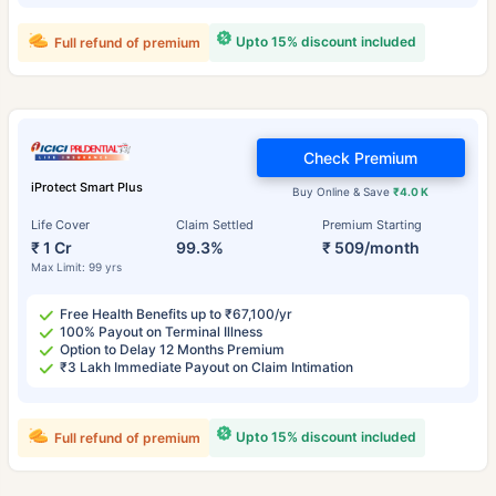
Upto 15% discount included
Full refund of premium
Check Premium
iProtect Smart Plus
Buy Online & Save
₹4.0 K
Life Cover
Claim Settled
Premium Starting
₹ 1 Cr
99.3%
₹ 509/month
Max Limit: 99 yrs
Free Health Benefits up to ₹67,100/yr
100% Payout on Terminal Illness
Option to Delay 12 Months Premium
₹3 Lakh Immediate Payout on Claim Intimation
Upto 15% discount included
Full refund of premium